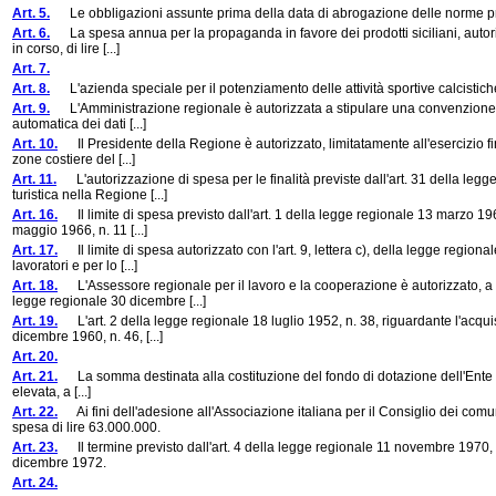
Art. 5.
Le obbligazioni assunte prima della data di abrogazione delle norme previs
Art. 6.
La spesa annua per la propaganda in favore dei prodotti siciliani, autorizz
in corso, di lire [...]
Art. 7.
Art. 8.
L'azienda speciale per il potenziamento delle attività sportive calcistiche i
Art. 9.
L'Amministrazione regionale è autorizzata a stipulare una convenzione co
automatica dei dati [...]
Art. 10.
Il Presidente della Regione è autorizzato, limitatamente all'esercizio fi
zone costiere del [...]
Art. 11.
L'autorizzazione di spesa per le finalità previste dall'art. 31 della legg
turistica nella Regione [...]
Art. 16.
Il limite di spesa previsto dall'art. 1 della legge regionale 13 marzo 1963
maggio 1966, n. 11 [...]
Art. 17.
Il limite di spesa autorizzato con l'art. 9, lettera c), della legge regio
lavoratori e per lo [...]
Art. 18.
L'Assessore regionale per il lavoro e la cooperazione è autorizzato, a d
legge regionale 30 dicembre [...]
Art. 19.
L'art. 2 della legge regionale 18 luglio 1952, n. 38, riguardante l'acquisto
dicembre 1960, n. 46, [...]
Art. 20.
Art. 21.
La somma destinata alla costituzione del fondo di dotazione dell'Ente per i
elevata, a [...]
Art. 22.
Ai fini dell'adesione all'Associazione italiana per il Consiglio dei comuni
spesa di lire 63.000.000.
Art. 23.
Il termine previsto dall'art. 4 della legge regionale 11 novembre 1970, n. 4
dicembre 1972.
Art. 24.