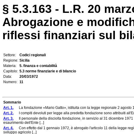
§ 5.3.163 - L.R. 20 marz
Abrogazione e modifich
riflessi finanziari sul b
Settore:
Codici regionali
Regione:
Sicilia
Materia:
5. finanza e contabilità
Capitolo:
5.3 norme finanziarie e di bilancio
Data:
20/03/1972
Numero:
11
Sommario
Art. 1.
La fondazione «Mario Gatto», istituita con la legge regionale 2 agosto 1
Art. 2.
I compiti devoluti per legge alla predetta fondazione sono attribuiti all'En
Art. 3.
Il personale della disciolta fondazione, in servizio al 31 dicembre 1971 ed
esaurimento dell'Ente [...]
Art. 4.
Con effetto dal 1 gennaio 1972, è abrogato l'articolo 11 della legge regiona
sviluppo agricolo [...]