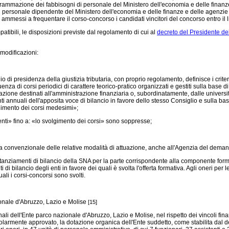
mazione dei fabbisogni di personale del Ministero dell'economia e delle finanze e 
ersonale dipendente del Ministero dell'economia e delle finanze e delle agenzie fisc
essi a frequentare il corso-concorso i candidati vincitori del concorso entro il lim
bili, le disposizioni previste dal regolamento di cui al
decreto del Presidente de
modificazioni:
lio di presidenza della giustizia tributaria, con proprio regolamento, definisce i cr
equenza di corsi periodici di carattere teorico-pratico organizzati e gestiti sulla bas
rmazione destinati all'amministrazione finanziaria o, subordinatamente, dalle universi
nti annuali dell'apposita voce di bilancio in favore dello stesso Consiglio e sulla
lgimento dei corsi medesimi»;
enti» fino a: «lo svolgimento dei corsi» sono soppresse;
ia convenzionale delle relative modalità di attuazione, anche all'Agenzia del deman
ri stanziamenti di bilancio della SNA per la parte corrispondente alla componente for
di bilancio degli enti in favore dei quali è svolta l'offerta formativa. Agli oneri per 
uali i corsi-concorsi sono svolti.
onale d'Abruzzo, Lazio e Molise
[15]
onali dell'Ente parco nazionale d'Abruzzo, Lazio e Molise, nel rispetto dei vincoli fin
golarmente approvato, la dotazione organica dell'Ente suddetto, come stabilita dal 