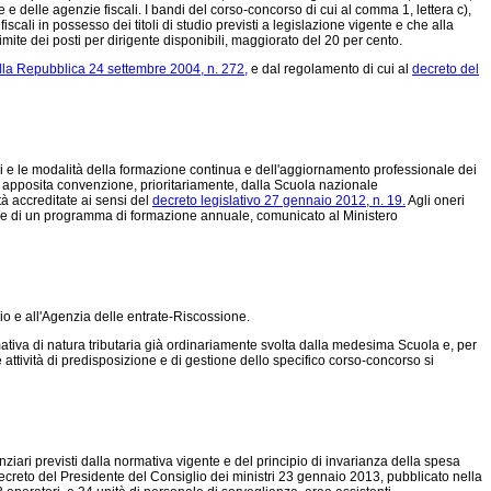
delle agenzie fiscali. I bandi del corso-concorso di cui al comma 1, lettera c),
ali in possesso dei titoli di studio previsti a legislazione vigente e che alla
ite dei posti per dirigente disponibili, maggiorato del 20 per cento.
lla Repubblica 24 settembre 2004, n. 272,
e dal regolamento di cui al
decreto del
iteri e le modalità della formazione continua e dell'aggiornamento professionale dei
e di apposita convenzione, prioritariamente, dalla Scuola nazionale
tà accreditate ai sensi del
decreto legislativo 27 gennaio 2012, n. 19.
Agli oneri
 base di un programma di formazione annuale, comunicato al Ministero
io e all'Agenzia delle entrate-Riscossione.
mativa di natura tributaria già ordinariamente svolta dalla medesima Scuola e, per
le attività di predisposizione e di gestione dello specifico corso-concorso si
anziari previsti dalla normativa vigente e del principio di invarianza della spesa
decreto del Presidente del Consiglio dei ministri 23 gennaio 2013, pubblicato nella