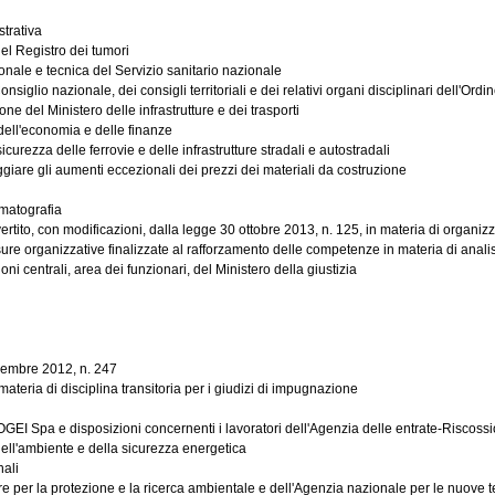
trativa
el Registro dei tumori
onale e tecnica del Servizio sanitario nazionale
iglio nazionale, dei consigli territoriali e dei relativi organi disciplinari dell'Ordi
ne del Ministero delle infrastrutture e dei trasporti
 dell'economia e delle finanze
urezza delle ferrovie e delle infrastrutture stradali e autostradali
giare gli aumenti eccezionali dei prezzi dei materiali da costruzione
matografia
rtito, con modificazioni, dalla legge 30 ottobre 2013, n. 125, in materia di organizz
re organizzative finalizzate al rafforzamento delle competenze in materia di analisi, 
centrali, area dei funzionari, del Ministero della giustizia
icembre 2012, n. 247
materia di disciplina transitoria per i giudizi di impugnazione
I Spa e disposizioni concernenti i lavoratori dell'Agenzia delle entrate-Riscossio
dell'ambiente e della sicurezza energetica
nali
iore per la protezione e la ricerca ambientale e dell'Agenzia nazionale per le nuove tec