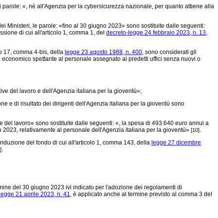
i parole: «, nè all'Agenzia per la cybersicurezza nazionale, per quanto attiene alla
i Ministeri, le parole: «fino al 30 giugno 2023» sono sostituite dalle seguenti:
sione di cui all'articolo 1, comma 1, del
decreto-legge 24 febbraio 2023, n. 13,
olo 17, comma 4-bis, della
legge 23 agosto 1988, n. 400,
sono considerati gli
amento economico spettante al personale assegnato ai predetti uffici senza nuovi o
ive del lavoro e dell'Agenzia italiana per la gioventù»;
ne e di risultato dei dirigenti dell'Agenzia italiana per la gioventù sono
 del lavoro» sono sostituite dalle seguenti: «, la spesa di 493.640 euro annui a
o 2023, relativamente al personale dell'Agenzia italiana per la gioventù»
.
[10]
iduzione del fondo di cui all'articolo 1, comma 143, della
legge 27 dicembre
.
]
rmine del 30 giugno 2023 ivi indicato per l'adozione dei regolamenti di
legge 21 aprile 2023, n. 41,
è applicato anche al termine previsto al comma 3 del