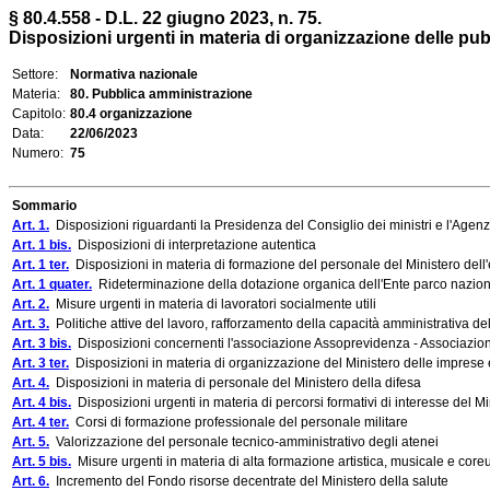
§ 80.4.558 - D.L. 22 giugno 2023, n. 75.
Disposizioni urgenti in materia di organizzazione delle pubbl
Settore:
Normativa nazionale
Materia:
80. Pubblica amministrazione
Capitolo:
80.4 organizzazione
Data:
22/06/2023
Numero:
75
Sommario
Art. 1.
Disposizioni riguardanti la Presidenza del Consiglio dei ministri e l'Agen
Art. 1 bis.
Disposizioni di interpretazione autentica
Art. 1 ter.
Disposizioni in materia di formazione del personale del Ministero dell'
Art. 1 quater.
Rideterminazione della dotazione organica dell'Ente parco nazion
Art. 2.
Misure urgenti in materia di lavoratori socialmente utili
Art. 3.
Politiche attive del lavoro, rafforzamento della capacità amministrativa del 
Art. 3 bis.
Disposizioni concernenti l'associazione Assoprevidenza - Associazio
Art. 3 ter.
Disposizioni in materia di organizzazione del Ministero delle imprese e
Art. 4.
Disposizioni in materia di personale del Ministero della difesa
Art. 4 bis.
Disposizioni urgenti in materia di percorsi formativi di interesse del Mi
Art. 4 ter.
Corsi di formazione professionale del personale militare
Art. 5.
Valorizzazione del personale tecnico-amministrativo degli atenei
Art. 5 bis.
Misure urgenti in materia di alta formazione artistica, musicale e coreu
Art. 6.
Incremento del Fondo risorse decentrate del Ministero della salute