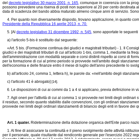
del
decreto legislativo 30 marzo 2001, n. 165,
comunque in coerenza con la program
possono prevedere una riserva di posti non superiore al 20 per cento destinata al p
data di scadenza del bando abbia maturato almeno cinque anni di servizio. Sono amm
4. Per quanto non diversamente disposto, trovano applicazione, in quanto compati
Presidente della Repubblica 16 aprile 2013, n. 70.
5. [Al
decreto legislativo 31 dicembre 1992, n. 545,
sono apportate le seguenti 
a) l'articolo 5-bis è sostituito dal seguente:
«Art. 5 bis. (Formazione continua dei giudici e magistrati tributari) - 1. Il Consig
giudici e dei magistrati tributari di cui all'articolo 1-bis, comma 1, mediante la fr
dell'amministrazione con modalità separate e corsi distinti rispetto ai corsi di fo
per la formazione di cui al primo periodo si provvede nell'ambito degli stanziame
dell'economia e delle finanze entro il mese di luglio dell'anno precedente lo svo
b) all'articolo 24, comma 1, lettera h), le parole da: «nell'ambito degli stanziam
c) l'articolo 41 è abrogato]
.
[14]
6. Le disposizioni di cui ai commi da 1 a 4 si applicano, previa definizione in v
7. Agli oneri per l'attività di cui al comma 1 si provvede nei limiti degli ordina
il residuo, secondo quanto stabilito dalle convenzioni, con gli ordinari stanziamenti 
provvede nei limiti degli ordinari stanziamenti di bilancio degli enti in favore dei q
Art. 1 quater.
Rideterminazione della dotazione organica dell'Ente parco nazi
1. Al fine di assicurare la continuità e il pieno svolgimento delle attività istituzi
per il personale, quale risultante dal rendiconto generale per l'esercizio 2022 re