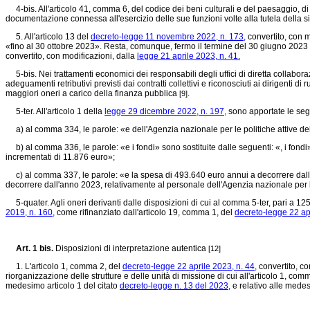
4-bis. All'articolo 41, comma 6, del codice dei beni culturali e del paesaggio, di
documentazione connessa all'esercizio delle sue funzioni volte alla tutela della 
5. All'articolo 13 del
decreto-legge 11 novembre 2022, n. 173,
convertito, con m
«fino al 30 ottobre 2023». Resta, comunque, fermo il termine del 30 giugno 2023 pe
convertito, con modificazioni, dalla
legge 21 aprile 2023, n. 41.
5-bis. Nei trattamenti economici dei responsabili degli uffici di diretta collaboraz
adeguamenti retributivi previsti dai contratti collettivi e riconosciuti ai dirigenti 
maggiori oneri a carico della finanza pubblica
.
[9]
5-ter. All'articolo 1 della
legge 29 dicembre 2022, n. 197,
sono apportate le seg
a) al comma 334, le parole: «e dell'Agenzia nazionale per le politiche attive del l
b) al comma 336, le parole: «e i fondi» sono sostituite dalle seguenti: «, i fondi» e
incrementati di 11.876 euro»;
c) al comma 337, le parole: «e la spesa di 493.640 euro annui a decorrere dall'an
decorrere dall'anno 2023, relativamente al personale dell'Agenzia nazionale per l
5-quater. Agli oneri derivanti dalle disposizioni di cui al comma 5-ter, pari a 1
2019, n. 160,
come rifinanziato dall'articolo 19, comma 1, del
decreto-legge 22 apr
Art. 1 bis.
Disposizioni di interpretazione autentica
[12]
1. L'articolo 1, comma 2, del
decreto-legge 22 aprile 2023, n. 44,
convertito, co
riorganizzazione delle strutture e delle unità di missione di cui all'articolo 1, com
medesimo articolo 1 del citato
decreto-legge n. 13 del 2023,
e relativo alle medes