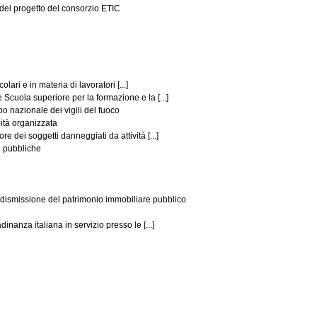
del progetto del consorzio ETIC
lari e in materia di lavoratori [...]
Scuola superiore per la formazione e la [...]
po nazionale dei vigili del fuoco
lità organizzata
 dei soggetti danneggiati da attività [...]
i pubbliche
e dismissione del patrimonio immobiliare pubblico
inanza italiana in servizio presso le [...]