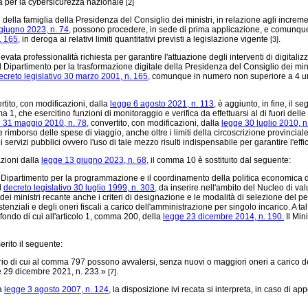
ia per la cybersicurezza nazionale
[2]
 della famiglia della Presidenza del Consiglio dei ministri, in relazione agli incremen
giugno 2023, n. 74,
possono procedere, in sede di prima applicazione, e comunque no
. 165,
in deroga ai relativi limiti quantitativi previsti a legislazione vigente
.
[3]
ta professionalità richiesta per garantire l'attuazione degli interventi di digitali
Dipartimento per la trasformazione digitale della Presidenza del Consiglio dei minist
ecreto legislativo 30 marzo 2001, n. 165,
comunque in numero non superiore a 4 unità
tito, con modificazioni, dalla
legge 6 agosto 2021, n. 113,
è aggiunto, in fine, il 
 1, che esercitino funzioni di monitoraggio e verifica da effettuarsi al di fuori dell
 31 maggio 2010, n. 78,
convertito, con modificazioni, dalla
legge 30 luglio 2010, n
 rimborso delle spese di viaggio, anche oltre i limiti della circoscrizione provinciale 
i servizi pubblici ovvero l'uso di tale mezzo risulti indispensabile per garantire l'ef
azioni dalla
legge 13 giugno 2023, n. 68,
il comma 10 è sostituito dal seguente:
Dipartimento per la programmazione e il coordinamento della politica economica dell
l
decreto legislativo 30 luglio 1999, n. 303,
da inserire nell'ambito del Nucleo di val
dei ministri recante anche i criteri di designazione e le modalità di selezione del
enziali e degli oneri fiscali a carico dell'amministrazione per singolo incarico. A t
fondo di cui all'articolo 1, comma 200, della
legge 23 dicembre 2014, n. 190.
Il Min
rito il seguente:
 di cui al comma 797 possono avvalersi, senza nuovi o maggiori oneri a carico dell
ge 29 dicembre 2021, n. 233.»
.
[7]
la
legge 3 agosto 2007, n. 124,
la disposizione ivi recata si interpreta, in caso di a