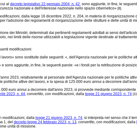
 cui al
decreto legislativo 22 gennaio 2004, n. 42,
sono aggiunte, in fine, le seguent
sicurezza nazionale e dell'interesse nazionale nello spazio cibernetico»
.
[8]
odificazioni, dalla legge 16 dicembre 2022, n. 204, in materia di riorganizzazione de
r l'adozione dei regolamenti di riorganizzazione delle strutture e delle unità di mis
ione dei Ministri, determinati dai pertinenti regolamenti adottati ai sensi dell'artic
di ruolo, nei limiti delle risorse utilizzabili a legislazione vigente destinate al tratt
uenti modificazioni:
avoro» sono sostituite dalle seguenti: «, dell'Agenzia nazionale per le politiche att
 sono aggiunte, in fine, le seguenti parole: «e i fondi per la retribuzione di posizio
no 2023, relativamente al personale dell'Agenzia nazionale per le politiche attive
e politiche attive del lavoro, e la spesa di 125.000 euro annui a decorrere dall'ann
25.000 euro annui a decorrere dall'anno 2023, si provvede mediante corrispondente r
ile 2023, n. 44,
convertito, con modificazioni, dalla
legge 21 giugno 2023, n. 74
[11
n modificazioni, dalla
legge 21 giugno 2023, n. 74,
si interpreta nel senso che il te
ma 1, del
decreto-legge 24 febbraio 2023, n. 13,
convertito, con modificazioni, dalla
ime unità di missione.