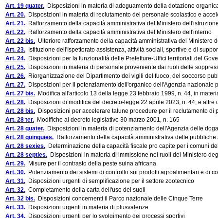
Art. 19 quater.
Disposizioni in materia di adeguamento della dotazione organica 
Art. 20.
Disposizioni in materia di reclutamento del personale scolastico e acce
Art. 21.
Rafforzamento della capacità amministrativa del Ministero dell'istruzione
Art. 22.
Rafforzamento della capacità amministrativa del Ministero dell'interno
Art. 22 bis.
Ulteriore rafforzamento della capacità amministrativa del Ministero de
Art. 23.
Istituzione dell'Ispettorato assistenza, attività sociali, sportive e di supp
Art. 24.
Disposizioni per la funzionalità delle Prefetture-Uffici territoriali del Gove
Art. 25.
Disposizioni in materia di personale proveniente dai ruoli delle soppress
Art. 26.
Riorganizzazione del Dipartimento dei vigili del fuoco, del soccorso pubbli
Art. 27.
Disposizioni per il potenziamento dell'organico dell'Agenzia nazionale per
Art. 27 bis.
Modifica all'articolo 13 della legge 23 febbraio 1999, n. 44, in materi
Art. 28.
Disposizioni di modifica del decreto-legge 22 aprile 2023, n. 44, e altre 
Art. 28 bis.
Disposizioni per accelerare talune procedure per il reclutamento di 
Art. 28 ter.
Modifiche al decreto legislativo 30 marzo 2001, n. 165
Art. 28 quater.
Disposizioni in materia di potenziamento dell'Agenzia delle dog
Art. 28 quinquies.
Rafforzamento della capacità amministrativa delle pubbliche a
Art. 28 sexies.
Determinazione della capacità fiscale pro capite per i comuni de
Art. 28 septies.
Disposizioni in materia di immissione nei ruoli del Ministero degli 
Art. 29.
Misure per il contrasto della peste suina africana
Art. 30.
Potenziamento dei sistemi di controllo sui prodotti agroalimentari e di cont
Art. 31.
Disposizioni urgenti di semplificazione per il settore zootecnico
Art. 32.
Completamento della carta dell'uso dei suoli
Art. 32 bis.
Disposizioni concernenti il Parco nazionale delle Cinque Terre
Art. 33.
Disposizioni urgenti in materia di plusvalenze
Art. 34.
Disposizioni urgenti per lo svolgimento dei processi sportivi