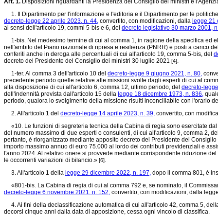
Art. 1.
Disposizioni riguardanti la Presidenza del Consiglio dei ministri e l'Agenz
1. Il Dipartimento per l'informazione e l'editoria e il Dipartimento per le politiche
decreto-legge 22 aprile 2023, n. 44,
convertito, con modificazioni, dalla
legge 21 
ai sensi dell'articolo 19, commi 5-bis e 6, del
decreto legislativo 30 marzo 2001, n
1-bis. Nel medesimo termine di cui al comma 1, in ragione della specifica ed eleva
nell'ambito del Piano nazionale di ripresa e resilienza (PNRR) e posti a carico del 
conferiti anche in deroga alle percentuali di cui all'articolo 19, comma 5-bis, del
d
decreto del Presidente del Consiglio dei ministri 30 luglio 2021
.
[4]
1-ter. Al comma 3 dell'articolo 10 del
decreto-legge 9 giugno 2021, n. 80,
conver
precedente periodo quelle relative alle missioni svolte dagli esperti di cui al comma
alla disposizione di cui all'articolo 6, comma 12, ultimo periodo, del
decreto-legge
dell'indennità prevista dall'articolo 15 della
legge 18 dicembre 1973, n. 836,
quale
periodo, qualora lo svolgimento della missione risulti inconciliabile con l'orario de
2. All'articolo 1 del
decreto-legge 14 aprile 2023, n. 39,
convertito, con modific
«10. Le funzioni di segreteria tecnica della Cabina di regia sono esercitate dal 
del numero massimo di due esperti o consulenti, di cui all'articolo 9, comma 2, de
pertanto, è riorganizzato mediante apposito decreto del Presidente del Consiglio 
importo massimo annuo di euro 75.000 al lordo dei contributi previdenziali e assist
l'anno 2024. Al relativo onere si provvede mediante corrispondente riduzione del 
le occorrenti variazioni di bilancio.»
.
[6]
3. All'articolo 1 della
legge 29 dicembre 2022, n. 197,
dopo il comma 801, è inse
«801-bis. La Cabina di regia di cui al comma 792 e, se nominato, il Commissario
decreto-legge 6 novembre 2021, n. 152,
convertito, con modificazioni, dalla leg
4. Ai fini della declassificazione automatica di cui all'articolo 42, comma 5, del
decorsi cinque anni dalla data di apposizione, cessa ogni vincolo di classifica.