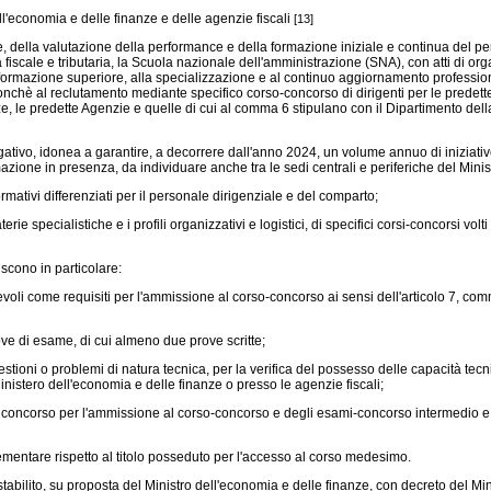
l'economia e delle finanze e delle agenzie fiscali
[13]
e, della valutazione della performance e della formazione iniziale e continua del pe
a fiscale e tributaria, la Scuola nazionale dell'amministrazione (SNA), con atti di or
formazione superiore, alla specializzazione e al continuo aggiornamento professiona
nchè al reclutamento mediante specifico corso-concorso di dirigenti per le predette 
e, le predette Agenzie e quelle di cui al comma 6 stipulano con il Dipartimento del
gativo, idonea a garantire, a decorrere dall'anno 2024, un volume annuo di iniziative
mazione in presenza, da individuare anche tra le sedi centrali e periferiche del Minis
ativi differenziati per il personale dirigenziale e del comparto;
e specialistiche e i profili organizzativi e logistici, di specifici corsi-concorsi volt
scono in particolare:
alevoli come requisiti per l'ammissione al corso-concorso ai sensi dell'articolo 7, co
ove di esame, di cui almeno due prove scritte;
stioni o problemi di natura tecnica, per la verifica del possesso delle capacità tecnic
 Ministero dell'economia e delle finanze o presso le agenzie fiscali;
ncorso per l'ammissione al corso-concorso e degli esami-concorso intermedio e fina
mentare rispetto al titolo posseduto per l'accesso al corso medesimo.
stabilito, su proposta del Ministro dell'economia e delle finanze, con decreto del M