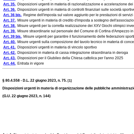
Art. 35.
Disposizioni urgenti in materia di razionalizzazione e accelerazione dei 
Art. 36.
Disposizioni urgenti in materia di controlli finanziari sulle società sporti
Art. 36 bis.
Regime dell'imposta sul valore aggiunto per le prestazioni di servizi 
Art. 37.
Misure urgenti in materia di credito d'imposta a sostegno dell'associazi
Art. 38.
Misure urgenti per la corretta realizzazione dei XXV Giochi olimpici inv
Art. 39.
Misure straordinarie sul personale del Comune di Cortina d'Ampezzo in 
Art. 39 bis.
Misure urgenti per garantire il funzionamento delle federazioni sportiv
Art. 40.
Misure urgenti sulla composizione del tavolo tecnico in materia di concess
Art. 41.
Disposizioni urgenti in materia di vincolo sportivo
Art. 42.
Disposizioni in materia di cassa integrazione straordinaria in deroga
Art. 43.
Disposizioni per il Giubileo della Chiesa cattolica per l'anno 2025
Art. 44.
Entrata in vigore
§ 80.4.558 - D.L. 22 giugno 2023, n. 75.
[1]
Disposizioni urgenti in materia di organizzazione delle pubbliche amministrazioni
(G.U. 22 giugno 2023, n. 144)