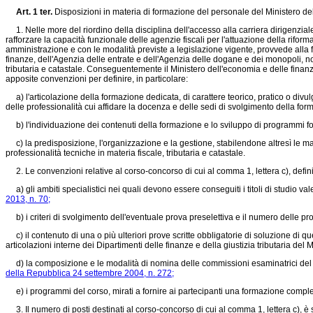
Art. 1 ter.
Disposizioni in materia di formazione del personale del Ministero del
1. Nelle more del riordino della disciplina dell'accesso alla carriera dirigenzial
rafforzare la capacità funzionale delle agenzie fiscali per l'attuazione della riform
amministrazione e con le modalità previste a legislazione vigente, provvede alla 
finanze, dell'Agenzia delle entrate e dell'Agenzia delle dogane e dei monopoli, no
tributaria e catastale. Conseguentemente il Ministero dell'economia e delle finanz
apposite convenzioni per definire, in particolare:
a) l'articolazione della formazione dedicata, di carattere teorico, pratico o divul
delle professionalità cui affidare la docenza e delle sedi di svolgimento della for
b) l'individuazione dei contenuti della formazione e lo sviluppo di programmi form
c) la predisposizione, l'organizzazione e la gestione, stabilendone altresì le materi
professionalità tecniche in materia fiscale, tributaria e catastale.
2. Le convenzioni relative al corso-concorso di cui al comma 1, lettera c), defini
a) gli ambiti specialistici nei quali devono essere conseguiti i titoli di studio v
2013, n. 70;
b) i criteri di svolgimento dell'eventuale prova preselettiva e il numero delle pr
c) il contenuto di una o più ulteriori prove scritte obbligatorie di soluzione di que
articolazioni interne dei Dipartimenti delle finanze e della giustizia tributaria del
d) la composizione e le modalità di nomina delle commissioni esaminatrici del co
della Repubblica 24 settembre 2004, n. 272;
e) i programmi del corso, mirati a fornire ai partecipanti una formazione comple
3. Il numero di posti destinati al corso-concorso di cui al comma 1, lettera c), è 