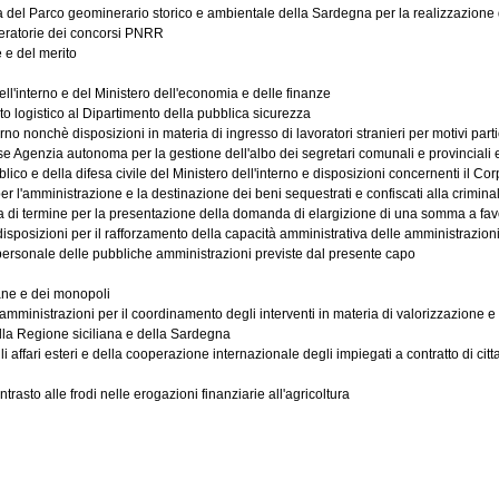
del Parco geominerario storico e ambientale della Sardegna per la realizzazione 
leratorie dei concorsi PNRR
 e del merito
ll'interno e del Ministero dell'economia e delle finanze
orto logistico al Dipartimento della pubblica sicurezza
rno nonchè disposizioni in materia di ingresso di lavoratori stranieri per motivi partico
e Agenzia autonoma per la gestione dell'albo dei segretari comunali e provinciali e 
co e della difesa civile del Ministero dell'interno e disposizioni concernenti il Cor
 l'amministrazione e la destinazione dei beni sequestrati e confiscati alla crimina
a di termine per la presentazione della domanda di elargizione di una somma a favore
disposizioni per il rafforzamento della capacità amministrativa delle amministrazion
personale delle pubbliche amministrazioni previste dal presente capo
ane e dei monopoli
mministrazioni per il coordinamento degli interventi in materia di valorizzazione 
lla Regione siciliana e della Sardegna
affari esteri e della cooperazione internazionale degli impiegati a contratto di cittad
rasto alle frodi nelle erogazioni finanziarie all'agricoltura