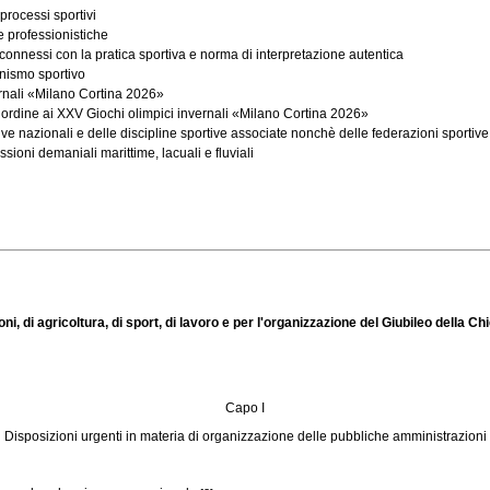
processi sportivi
ve professionistiche
connessi con la pratica sportiva e norma di interpretazione autentica
onismo sportivo
ernali «Milano Cortina 2026»
ordine ai XXV Giochi olimpici invernali «Milano Cortina 2026»
e nazionali e delle discipline sportive associate nonchè delle federazioni sportive p
ioni demaniali marittime, lacuali e fluviali
, di agricoltura, di sport, di lavoro e per l'organizzazione del Giubileo della Ch
Capo I
Disposizioni urgenti in materia di organizzazione delle pubbliche amministrazioni