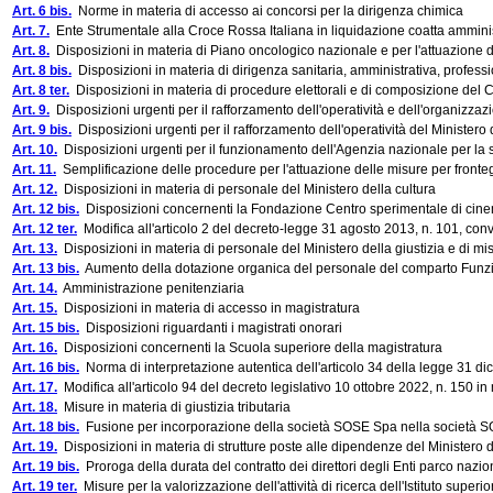
Art. 6 bis.
Norme in materia di accesso ai concorsi per la dirigenza chimica
Art. 7.
Ente Strumentale alla Croce Rossa Italiana in liquidazione coatta amminis
Art. 8.
Disposizioni in materia di Piano oncologico nazionale e per l'attuazione d
Art. 8 bis.
Disposizioni in materia di dirigenza sanitaria, amministrativa, professi
Art. 8 ter.
Disposizioni in materia di procedure elettorali e di composizione del Cons
Art. 9.
Disposizioni urgenti per il rafforzamento dell'operatività e dell'organizzazio
Art. 9 bis.
Disposizioni urgenti per il rafforzamento dell'operatività del Ministero
Art. 10.
Disposizioni urgenti per il funzionamento dell'Agenzia nazionale per la sic
Art. 11.
Semplificazione delle procedure per l'attuazione delle misure per fronteg
Art. 12.
Disposizioni in materia di personale del Ministero della cultura
Art. 12 bis.
Disposizioni concernenti la Fondazione Centro sperimentale di cine
Art. 12 ter.
Modifica all'articolo 2 del decreto-legge 31 agosto 2013, n. 101, conve
Art. 13.
Disposizioni in materia di personale del Ministero della giustizia e di misu
Art. 13 bis.
Aumento della dotazione organica del personale del comparto Funzioni 
Art. 14.
Amministrazione penitenziaria
Art. 15.
Disposizioni in materia di accesso in magistratura
Art. 15 bis.
Disposizioni riguardanti i magistrati onorari
Art. 16.
Disposizioni concernenti la Scuola superiore della magistratura
Art. 16 bis.
Norma di interpretazione autentica dell'articolo 34 della legge 31 d
Art. 17.
Modifica all'articolo 94 del decreto legislativo 10 ottobre 2022, n. 150 in 
Art. 18.
Misure in materia di giustizia tributaria
Art. 18 bis.
Fusione per incorporazione della società SOSE Spa nella società SOGE
Art. 19.
Disposizioni in materia di strutture poste alle dipendenze del Ministero 
Art. 19 bis.
Proroga della durata del contratto dei direttori degli Enti parco nazio
Art. 19 ter.
Misure per la valorizzazione dell'attività di ricerca dell'Istituto super