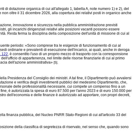
ti di dotazione organica di cui all'allegato 1, tabella A, note numero 1) e 2), del
n oltre il 31 dicembre 2026, alla copertura dei relativi posti in organico anche
zzazione, innovazione e sicurezza nella pubblica amministrazione previsti
ri, gli incarichi dirigenziali relativi alle posizioni vacanti possono essere
. Resta ferma la disciplina della composizione dell'unità di missione di cui al
seguente periodo: «Sono comprese tra le esigenze di funzionamento di cui al
e sedi ordinarie e prevalenti di esecuzione dell'incarico, ai quali, anche in deroga
. 122,
è consentito l'uso di un proprio mezzo di trasporto con la corresponsione
dell'ufficio di appartenenza, nel limite delle risorse finanziarie di cui al primo
ficacia dell'azione amministrativa»
.
[5]
a Presidenza del Consiglio dei ministri. A tal fine, il Dipartimento può avvalersi
utazione e verifica degli investimenti pubblici del medesimo Dipartimento, che,
 personale delle professionalità necessarie, cui compete un compenso fino a un
al fine, è autorizzata la spesa di euro 87.500 per l'anno 2023 e di euro 150.000 per
istro dell'economia e delle finanze è autorizzato ad apportare, con propri decreti,
a finanza pubblica, del Nucleo PNRR Stato-Regioni di cui all'articolo 33 del
pposizione della classifica di segretezza di riservato, nel senso che, quando sono