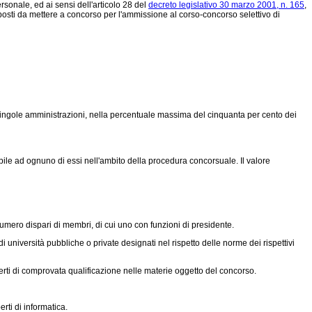
onale, ed ai sensi dell'articolo 28 del
decreto legislativo 30 marzo 2001, n. 165
,
 posti da mettere a concorso per l'ammissione al corso-concorso selettivo di
e singole amministrazioni, nella percentuale massima del cinquanta per cento dei
bile ad ognuno di essi nell'ambito della procedura concorsuale. Il valore
ero dispari di membri, di cui uno con funzioni di presidente.
di università pubbliche o private designati nel rispetto delle norme dei rispettivi
perti di comprovata qualificazione nelle materie oggetto del concorso.
ti di informatica.