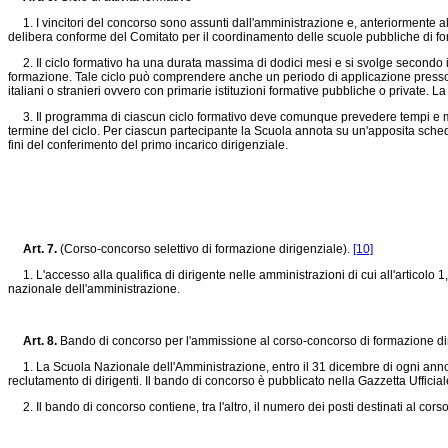
1. I vincitori del concorso sono assunti dall'amministrazione e, anteriormente al 
delibera conforme del Comitato per il coordinamento delle scuole pubbliche di 
2. Il ciclo formativo ha una durata massima di dodici mesi e si svolge secondo 
formazione. Tale ciclo può comprendere anche un periodo di applicazione presso amm
italiani o stranieri ovvero con primarie istituzioni formative pubbliche o private. 
3. Il programma di ciascun ciclo formativo deve comunque prevedere tempi e modalità
termine del ciclo. Per ciascun partecipante la Scuola annota su un'apposita scheda 
fini del conferimento del primo incarico dirigenziale.
Art. 7.
(Corso-concorso selettivo di formazione dirigenziale).
[10]
1. L'accesso alla qualifica di dirigente nelle amministrazioni di cui all'articolo
nazionale dell'amministrazione.
Art. 8.
Bando di concorso per l'ammissione al corso-concorso di formazione di
1. La Scuola Nazionale dell'Amministrazione, entro il 31 dicembre di ogni anno, 
reclutamento di dirigenti. Il bando di concorso è pubblicato nella Gazzetta Ufficia
2. Il bando di concorso contiene, tra l'altro, il numero dei posti destinati al cors