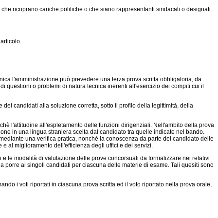
che ricoprano cariche politiche o che siano rappresentanti sindacali o designati
rticolo.
cnica l'amministrazione può prevedere una terza prova scritta obbligatoria, da
di questioni o problemi di natura tecnica inerenti all'esercizio dei compiti cui il
i candidati alla soluzione corretta, sotto il profilo della legittimità, della
 l'attitudine all'espletamento delle funzioni dirigenziali. Nell'ambito della prova
azione in una lingua straniera scelta dal candidato tra quelle indicate nel bando.
he mediante una verifica pratica, nonchè la conoscenza da parte del candidato delle
 al miglioramento dell'efficienza degli uffici e dei servizi.
e le modalità di valutazione delle prove concorsuali da formalizzare nei relativi
da porre ai singoli candidati per ciascuna delle materie di esame. Tali quesiti sono
i voti riportati in ciascuna prova scritta ed il voto riportato nella prova orale,