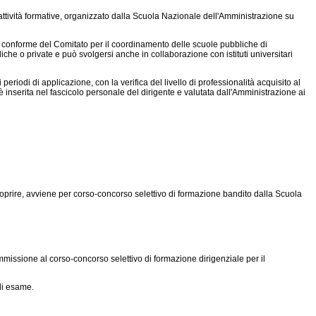
attività formative, organizzato dalla Scuola Nazionale dell'Amministrazione su
 conforme del Comitato per il coordinamento delle scuole pubbliche di
he o private e può svolgersi anche in collaborazione con istituti universitari
riodi di applicazione, con la verifica del livello di professionalità acquisito al
è inserita nel fascicolo personale del dirigente e valutata dall'Amministrazione ai
icoprire, avviene per corso-concorso selettivo di formazione bandito dalla Scuola
issione al corso-concorso selettivo di formazione dirigenziale per il
 di esame.