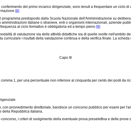
conferimento del primo incarico dirigenziale, sono tenuti a frequentare un ciclo di 
formazione
[8]
.
il programma predisposto dalla Scuola Nazionale dell'Amministrazione su delibera
inistrazioni italiane o straniere, enti o organismi internazionali, aziende pubblic
La frequenza al ciclo formativo è obbligatoria ed a tempo pieno
[9]
.
 di valutazione sia delle attività didattiche sia di quelle svolte nell'ambito dei pe
curriculare i risultati della valutazione continua e della verifica finale. La scheda 
Capo III
 1, comma 1, per una percentuale non inferiore al cinquanta per cento dei posti da r
rigenziale
con provvedimento direttoriale, bandisce un concorso pubblico per esami per l'amm
le della Repubblica italiana.
o-concorso, i criteri di svolgimento della eventuale prova preselettiva e delle prove