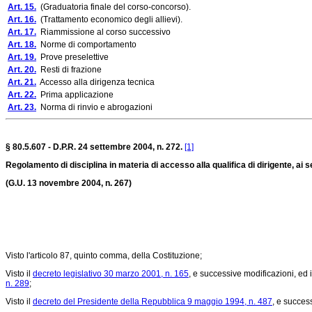
Art. 15.
(Graduatoria finale del corso-concorso).
Art. 16.
(Trattamento economico degli allievi).
Art. 17.
Riammissione al corso successivo
Art. 18.
Norme di comportamento
Art. 19.
Prove preselettive
Art. 20.
Resti di frazione
Art. 21.
Accesso alla dirigenza tecnica
Art. 22.
Prima applicazione
Art. 23.
Norma di rinvio e abrogazioni
§ 80.5.607 - D.P.R. 24 settembre 2004, n. 272.
[1]
Regolamento di disciplina in materia di accesso alla qualifica di dirigente, ai 
(G.U. 13 novembre 2004, n. 267)
Visto l'articolo 87, quinto comma, della Costituzione;
Visto il
decreto legislativo 30 marzo 2001, n. 165
, e successive modificazioni, ed i
n. 289
;
Visto il
decreto del Presidente della Repubblica 9 maggio 1994, n. 487
, e succes