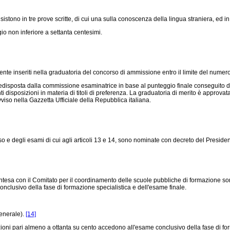
tono in tre prove scritte, di cui una sulla conoscenza della lingua straniera, ed in
o non inferiore a settanta centesimi.
 inseriti nella graduatoria del concorso di ammissione entro il limite del numero de
isposta dalla commissione esaminatrice in base al punteggio finale conseguito da 
enti disposizioni in materia di titoli di preferenza. La graduatoria di merito è appr
viso nella Gazzetta Ufficiale della Repubblica italiana.
 degli esami di cui agli articoli 13 e 14, sono nominate con decreto del Presidente
esa con il Comitato per il coordinamento delle scuole pubbliche di formazione sono
onclusivo della fase di formazione specialistica e dell'esame finale.
enerale).
[14]
ni pari almeno a ottanta su cento accedono all'esame conclusivo della fase di for