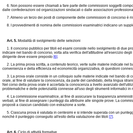
6. Non possono essere chiamati a fare parte delle commissioni soggetti component
dalle confederazioni od organizzazioni sindacali o dalle associazioni professional
7. Almeno un terzo dei posti di componente delle commissioni di concorso è ris
8. I provvedimenti di nomina delle commissioni esaminatrici indicano un supple
Art. 5.
Modalità di svolgimento delle selezioni
1. Il concorso pubblico per titoli ed esami consiste nello svolgimento di due prov
indicare nel bando di concorso, volta alla verifica dell'attitudine all'esercizio degl
dirigente deve essere preposto
[6]
.
2. La prima prova scritta, a contenuto teorico, verte sulle materie indicate nel bando
convenienza e della efficienza ed economicità organizzativa, di questioni connesse 
3. La prova orale consiste in un colloquio sulle materie indicate nel bando di con
orale, al fine di valutare la conoscenza, da parte del candidato, della lingua strani
Nel corso della prova orale è accertata la conoscenza a livello avanzato dell'util
problematiche e delle potenzialità connesse all'uso degli strumenti informatici in re
4. La commissione esaminatrice, al fine di assicurare la trasparenza amministrativ
verbali, al fine di assegnare i punteggi da attribuire alle singole prove. La commi
proposti a ciascun candidato con estrazione a sorte.
5. Ciascuna prova è valutata in centesimi e si intende superata con un punteggio n
nonchè il punteggio conseguito all'esito della valutazione dei titoli
[7]
.
Art. 6.
Ciclo di attività formative