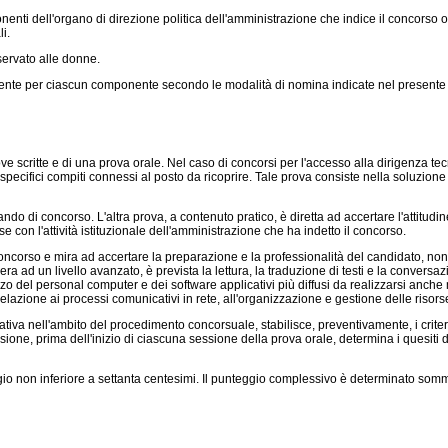
i dell'organo di direzione politica dell'amministrazione che indice il concorso o 
i.
ervato alle donne.
nte per ciascun componente secondo le modalità di nomina indicate nel presente a
e scritte e di una prova orale. Nel caso di concorsi per l'accesso alla dirigenza te
i specifici compiti connessi al posto da ricoprire. Tale prova consiste nella soluzione 
 di concorso. L'altra prova, a contenuto pratico, è diretta ad accertare l'attitudine de
con l'attività istituzionale dell'amministrazione che ha indetto il concorso.
corso e mira ad accertare la preparazione e la professionalità del candidato, nonchè
era ad un livello avanzato, è prevista la lettura, la traduzione di testi e la convers
izzo del personal computer e dei software applicativi più diffusi da realizzarsi anc
lazione ai processi comunicativi in rete, all'organizzazione e gestione delle risorse e
a nell'ambito del procedimento concorsuale, stabilisce, preventivamente, i criteri 
ssione, prima dell'inizio di ciascuna sessione della prova orale, determina i quesiti 
on inferiore a settanta centesimi. Il punteggio complessivo è determinato sommando 