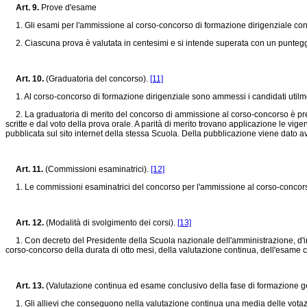
Art. 9.
Prove d'esame
1. Gli esami per l'ammissione al corso-concorso di formazione dirigenziale consis
2. Ciascuna prova è valutata in centesimi e si intende superata con un punteggi
Art. 10.
(Graduatoria del concorso).
[11]
1. Al corso-concorso di formazione dirigenziale sono ammessi i candidati utilmente
2. La graduatoria di merito del concorso di ammissione al corso-concorso è pred
scritte e dal voto della prova orale. A parità di merito trovano applicazione le vig
pubblicata sul sito internet della stessa Scuola. Della pubblicazione viene dato av
Art. 11.
(Commissioni esaminatrici).
[12]
1. Le commissioni esaminatrici del concorso per l'ammissione al corso-concorso e
Art. 12.
(Modalità di svolgimento dei corsi).
[13]
1. Con decreto del Presidente della Scuola nazionale dell'amministrazione, d'int
corso-concorso della durata di otto mesi, della valutazione continua, dell'esame c
Art. 13.
(Valutazione continua ed esame conclusivo della fase di formazione g
1. Gli allievi che conseguono nella valutazione continua una media delle votazio