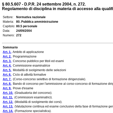
§ 80.5.607 - D.P.R. 24 settembre 2004, n. 272.
Regolamento di disciplina in materia di accesso alla qualifica
Settore:
Normativa nazionale
Materia:
80. Pubblica amministrazione
Capitolo:
80.5 personale
Data:
24/09/2004
Numero:
272
Sommario
Art. 1.
Ambito di applicazione
Art. 2.
Programmazione
Art. 3.
Concorso pubblico per titoli ed esami
Art. 4.
Commissione esaminatrice
Art. 5.
Modalità di svolgimento delle selezioni
Art. 6.
Ciclo di attività formative
Art. 7.
(Corso-concorso selettivo di formazione dirigenziale).
Art. 8.
Bando di concorso per l'ammissione al corso-concorso di formazione diri
Art. 9.
Prove d'esame
Art. 10.
(Graduatoria del concorso).
Art. 11.
(Commissioni esaminatrici).
Art. 12.
(Modalità di svolgimento dei corsi).
Art. 13.
(Valutazione continua ed esame conclusivo della fase di formazione gen
Art. 14.
(Formazione specialistica).