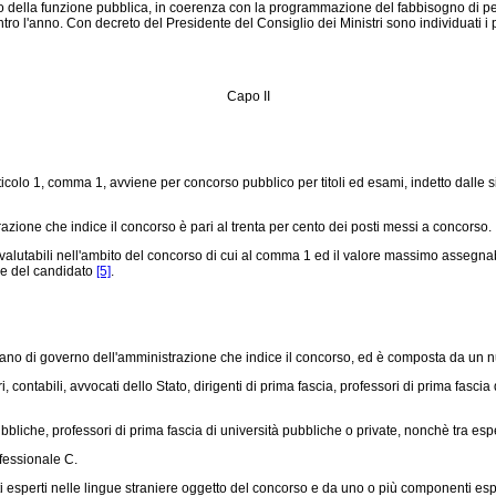
ella funzione pubblica, in coerenza con la programmazione del fabbisogno di pers
ntro l'anno. Con decreto del Presidente del Consiglio dei Ministri sono individuati i
Capo II
articolo 1, comma 1, avviene per concorso pubblico per titoli ed esami, indetto dall
ione che indice il concorso è pari al trenta per cento dei posti messi a concorso.
li valutabili nell'ambito del concorso di cui al comma 1 ed il valore massimo assegna
ale del candidato
[5]
.
 di governo dell'amministrazione che indice il concorso, ed è composta da un num
contabili, avvocati dello Stato, dirigenti di prima fascia, professori di prima fascia 
bbliche, professori di prima fascia di università pubbliche o private, nonchè tra es
fessionale C.
erti nelle lingue straniere oggetto del concorso e da uno o più componenti esper