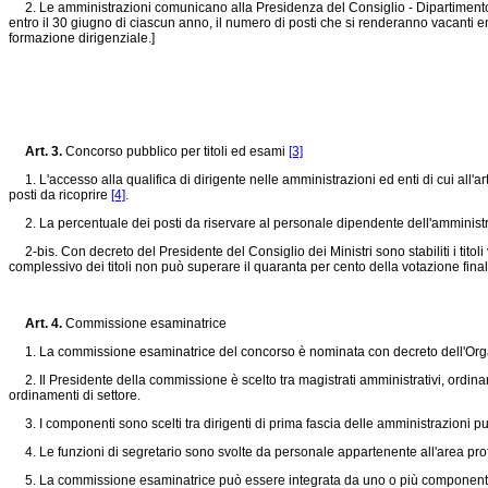
2. Le amministrazioni comunicano alla Presidenza del Consiglio - Dipartimento d
entro il 30 giugno di ciascun anno, il numero di posti che si renderanno vacanti e
formazione dirigenziale.]
Art. 3.
Concorso pubblico per titoli ed esami
[3]
1. L'accesso alla qualifica di dirigente nelle amministrazioni ed enti di cui all'
posti da ricoprire
[4]
.
2. La percentuale dei posti da riservare al personale dipendente dell'amministraz
2-bis. Con decreto del Presidente del Consiglio dei Ministri sono stabiliti i tito
complessivo dei titoli non può superare il quaranta per cento della votazione fin
Art. 4.
Commissione esaminatrice
1. La commissione esaminatrice del concorso è nominata con decreto dell'Organo
2. Il Presidente della commissione è scelto tra magistrati amministrativi, ordinari, 
ordinamenti di settore.
3. I componenti sono scelti tra dirigenti di prima fascia delle amministrazioni pu
4. Le funzioni di segretario sono svolte da personale appartenente all'area pro
5. La commissione esaminatrice può essere integrata da uno o più componenti esp