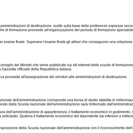
 amministrazioni di destinazione, scelte sulla base delle preferenze espresse secon
iche di formazione provvede all'organizzazione del periodo di formazione specialistic
un esame finale. Superano l'esame finale gli allievi che conseguono una votazione 
glio dei Ministri che viene pubblicato sui siti internet delle scuole di formazione d
 Gazzetta Ufficiale della Repubblica italiana.
a provvede all'assegnazione dei vincitori alle amministrazioni di destinazione.
ionale dell'amministrazione corrisponde una borsa di studio stabilita in millecinquec
risposto dalla Scuola nazionale dell'amministrazione sarà rimborsato dall'amministraz
 cura dell'amministrazione di appartenenza, il trattamento economico in godimento, 
a anticipato. Qualora il trattamento economico del dipendente sia inferiore a mille
posizione della Scuola nazionale dell'amministrazione con il riconoscimento dell'anzia