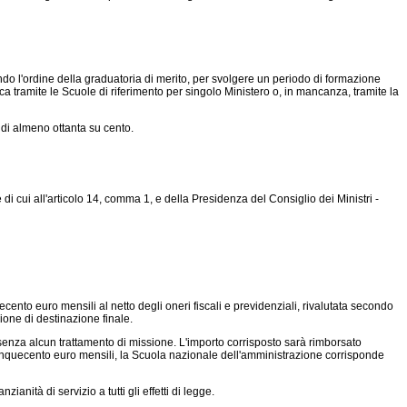
do l'ordine della graduatoria di merito, per svolgere un periodo di formazione
a tramite le Scuole di riferimento per singolo Ministero o, in mancanza, tramite la
di almeno ottanta su cento.
i cui all'articolo 14, comma 1, e della Presidenza del Consiglio dei Ministri -
ento euro mensili al netto degli oneri fiscali e previdenziali, rivalutata secondo
ione di destinazione finale.
senza alcun trattamento di missione. L'importo corrisposto sarà rimborsato
cinquecento euro mensili, la Scuola nazionale dell'amministrazione corrisponde
nità di servizio a tutti gli effetti di legge.