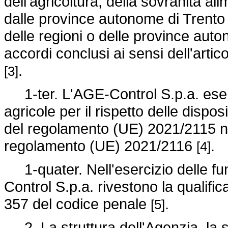
dell'agricoltura, della sovranità ali
dalle province autonome di Trento 
delle regioni o delle province auto
accordi conclusi ai sensi dell'artic
.
[3]
1-ter. L'AGE-Control S.p.a. eserci
agricole per il rispetto delle disposi
del
regolamento (UE) 2021/2115
n
regolamento (UE) 2021/2116
.
[4]
1-quater. Nell'esercizio delle funzi
Control S.p.a. rivestono la qualifica 
357 del codice penale
.
[5]
2. La struttura dell'Agenzia, la 