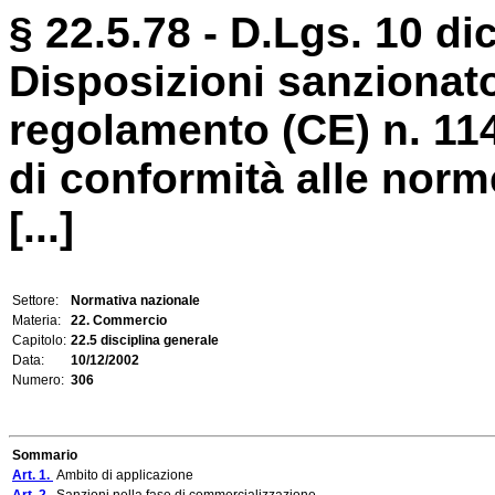
§ 22.5.78 - D.Lgs. 10 di
Disposizioni sanzionato
regolamento (CE) n. 1148
di conformità alle nor
[...]
Settore:
Normativa nazionale
Materia:
22. Commercio
Capitolo:
22.5 disciplina generale
Data:
10/12/2002
Numero:
306
Sommario
Art. 1.
Ambito di applicazione