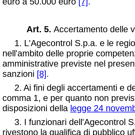
euro a 50.000 euro
[7]
.
Art. 5.
Accertamento delle v
1. L'Agecontrol S.p.a. e le regi
nell'ambito delle proprie competenz
amministrative previste nel present
sanzioni
[8]
.
2. Ai fini degli accertamenti e del
comma 1, e per quanto non previst
disposizioni della
legge 24 novemb
3. I funzionari dell'Agecontrol S.p.
rivestono la qualifica di pubblico uff