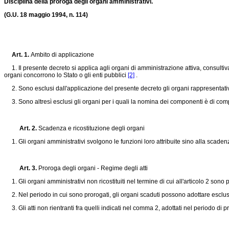
Disciplina della proroga degli organi amministrativi.
(G.U. 18 maggio 1994, n. 114)
Art. 1.
Ambito di applicazione
1. Il presente decreto si applica agli organi di amministrazione attiva, consultiv
organi concorrono lo Stato o gli enti pubblici
[2]
.
2. Sono esclusi dall'applicazione del presente decreto gli organi rappresentativ
3. Sono altresì esclusi gli organi per i quali la nomina dei componenti è di co
Art. 2.
Scadenza e ricostituzione degli organi
1. Gli organi amministrativi svolgono le funzioni loro attribuite sino alla scadenz
Art. 3.
Proroga degli organi - Regime degli atti
1. Gli organi amministrativi non ricostituiti nel termine di cui all'articolo 2 so
2. Nel periodo in cui sono prorogati, gli organi scaduti possono adottare esclusivam
3. Gli atti non rientranti fra quelli indicati nel comma 2, adottati nel periodo di p