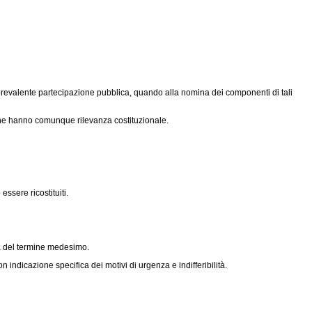
a prevalente partecipazione pubblica, quando alla nomina dei componenti di tali
 che hanno comunque rilevanza costituzionale.
ssere ricostituiti.
nza del termine medesimo.
 indicazione specifica dei motivi di urgenza e indifferibilità.