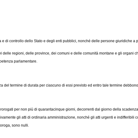
a e di controllo dello Stato e degli enti pubblici, nonché delle persone giuridiche 
i delle regioni, delle province, dei comuni e delle comunità montane e gli organi
mpetenza parlamentare.
a del termine di durata per ciascuno di essi previsto ed entro tale termine debbono e
no prorogati per non più di quarantacinque giorni, decorrenti dal giorno della scade
ente gli atti di ordinaria amministrazione, nonché gli atti urgenti e indifferibili con
roroga, sono nulli.