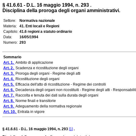
§ 41.6.61 - D.L. 16 maggio 1994, n. 293 .
Disciplina della proroga degli organi amministrativi.
Settore:
Normativa nazionale
Materia:
41. Enti locali e Regioni
Capitolo:
41.6 regioni a statuto ordinario
Data:
16/05/1994
Numero:
293
Sommario
Art. 1.
Ambito di applicazione
Art. 2.
Scadenza e ricostituzione degli organi
Art. 3.
Proroga degli organi - Regime degli atti
Art. 4.
Ricostituzione degli organi
Art. 5.
Efficacia dell'atto di ricostituzione - Regime dei controlli
Art. 6.
Decadenza degli organi non ricostituiti - Regime degli atti - Responsabili
Art. 7.
Raccolta e tenuta dei dati sulla durata degli organi
Art. 8.
Norme finali e transitorie
Art. 9.
Adeguamento della normativa regionale
Art. 10.
Entrata in vigore
§ 41.6.61 - D.L. 16 maggio 1994, n. 293
[1]
.