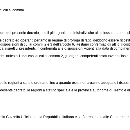
di cui al comma 1.
gore del presente decreto, a tutti gli organi amministrativi che alla stessa data non 
e decreto ed operanti pertanto in regime di proroga di fatto, debbono essere ricostitu
sposizioni di cui ai commi 2 e 3 dell'articolo 6. Restano confermati gli atti di ricos
ai rispettivi presidenti, in conformità alle disposizioni vigenti alla data di compiment
ell'articolo 1, nei casi di cui al comma 2, gli organi competenti promuovono l'insta
lle regioni a statuto ordinario fino a quando esse non avranno adeguato i rispettivi
resente decreto, le regioni a statuto speciale e le province autonome di Trento e d
ella Gazzetta Ufficiale della Repubblica italiana e sarà presentato alle Camere per 