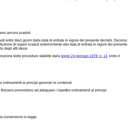
siano ancora scaduti.
iti entro dieci giorni dalla data di entrata in vigore del presente decreto. Decorso
tituzione di organi scaduti anteriormente alla data di entrata in vigore del presente
o degli atti stessi.
urazione delle procedure stabilite dalla
legge 24 gennaio 1978, n. 14
, entro il
 ordinamenti ai principi generali ivi contenuti.
i Bolzano provvedono ad adeguare i rispettivi ordinamenti ai principi
la conversione in legge.