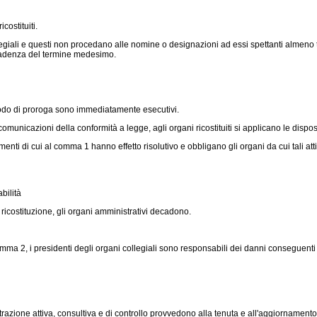
ostituiti.
llegiali e questi non procedano alle nomine o designazioni ad essi spettanti almeno
 scadenza del termine medesimo.
iodo di proroga sono immediatamente esecutivi.
unicazioni della conformità a legge, agli organi ricostituiti si applicano le disposi
enti di cui al comma 1 hanno effetto risolutivo e obbligano gli organi da cui tali a
bilità
icostituzione, gli organi amministrativi decadono.
 comma 2, i presidenti degli organi collegiali sono responsabili dei danni conseguent
azione attiva, consultiva e di controllo provvedono alla tenuta e all'aggiornamento d