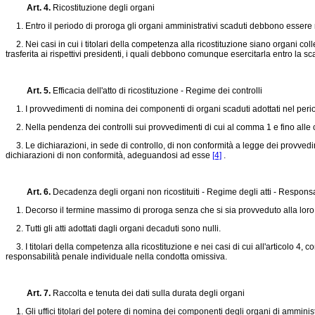
Art. 4.
Ricostituzione degli organi
1. Entro il periodo di proroga gli organi amministrativi scaduti debbono essere ric
2. Nei casi in cui i titolari della competenza alla ricostituzione siano organi co
trasferita ai rispettivi presidenti, i quali debbono comunque esercitarla entro la
Art. 5.
Efficacia dell'atto di ricostituzione - Regime dei controlli
1. I provvedimenti di nomina dei componenti di organi scaduti adottati nel per
2. Nella pendenza dei controlli sui provvedimenti di cui al comma 1 e fino alle com
3. Le dichiarazioni, in sede di controllo, di non conformità a legge dei provvedim
dichiarazioni di non conformità, adeguandosi ad esse
[4]
.
Art. 6.
Decadenza degli organi non ricostituiti - Regime degli atti - Responsa
1. Decorso il termine massimo di proroga senza che si sia provveduto alla loro r
2. Tutti gli atti adottati dagli organi decaduti sono nulli.
3. I titolari della competenza alla ricostituzione e nei casi di cui all'articolo 4,
responsabilità penale individuale nella condotta omissiva.
Art. 7.
Raccolta e tenuta dei dati sulla durata degli organi
1. Gli uffici titolari del potere di nomina dei componenti degli organi di amministr