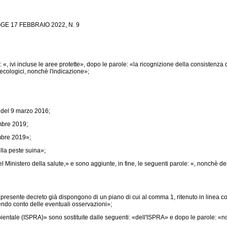
 17 FEBBRAIO 2022, N. 9
«, ivi incluse le aree protette», dopo le parole: «la ricognizione della consistenza 
 ecologici, nonchè l'indicazione»;
 del 9 marzo 2016;
mbre 2019;
mbre 2019»;
lla peste suina»;
l Ministero della salute,» e sono aggiunte, in fine, le seguenti parole: «, nonchè del
presente decreto già dispongono di un piano di cui al comma 1, ritenuto in linea co
nendo conto delle eventuali osservazioni»;
bientale (ISPRA)» sono sostituite dalle seguenti: «dell'ISPRA» e dopo le parole: «