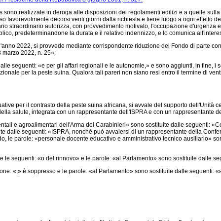
sono realizzate in deroga alle disposizioni dei regolamenti edilizi e a quelle sulla
favorevolmente decorsi venti giorni dalla richiesta e tiene luogo a ogni effetto del
io straordinario autorizza, con provvedimento motivato, l'occupazione d'urgenza e, i
blico, predeterminandone la durata e il relativo indennizzo, e lo comunica all'intere
'anno 2022, si provvede mediante corrispondente riduzione del Fondo di parte corrente
 marzo 2022, n. 25»;
le seguenti: «e per gli affari regionali e le autonomie,» e sono aggiunti, in fine, i
ionale per la peste suina. Qualora tali pareri non siano resi entro il termine di vent
ve per il contrasto della peste suina africana, si avvale del supporto dell'Unità cent
della salute, integrata con un rappresentante dell'ISPRA e con un rappresentante de
li e agroalimentari dell'Arma dei Carabinieri» sono sostituite dalle seguenti: «Com
tuite dalle seguenti: «ISPRA, nonchè può avvalersi di un rappresentante della Confer
riodo, le parole: «personale docente educativo e amministrativo tecnico ausiliario» s
e seguenti: «o del rinnovo» e le parole: «al Parlamento» sono sostituite dalle se
e: «,» è soppresso e le parole: «al Parlamento» sono sostituite dalle seguenti: 