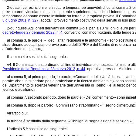
2-quater. Le recinzioni e le strutture temporanee amovibili di cui al comma 2-bis 
previo parere vincolante della competente soprintendenza, che si intende espresso 
temporanee debbano essere installate su terreni di proprietà privata, il Commissar
8 giugno 2001, n. 327,
adotta il provvedimento costitutivo della servitù di uso pub
2-quinquies. Agli oneri derivanti dal comma 2-bis, pari a 10 milioni di euro per l
decreto-legge 27 gennaio 2022, n. 4,
convertito, con modificazioni, dalla
legge 28
al comma 3, le parole: «, degli affari regionali e le autonomie» sono sostituite dal
straordinario adotta il piano previo parere dell'ISPRA e del Centro di referenza naz
all'adozione del piano»;
il comma 4 è sostituito dal seguente:
«4. Il Commissario straordinario, al fine di individuare le necessarie misure attuati
Presidente della Repubblica 28 marzo 2013, n. 44,
operativa presso il Ministero 
al comma 5, al primo periodo, le parole: «Comando delle Unità forestali, ambienta
parole: «Istituto superiore per la protezione e la ricerca ambientale,» sono sosti
del Dipartimento di scienze veterinarie dell'Università di Torino,» e, al terzo pe
tecnico e ausiliario»;
al comma 7, secondo periodo, dopo le parole: «Del conferimento» sono inserite l
al comma 9, dopo le parole: «Commissario straordinario» il segno d'interpunzion
All'articolo 3:
la rubrica è sostituita dalla seguente: «Obblighi di segnalazione e sanzioni».
L'articolo 5 è sostituito dal seguente: