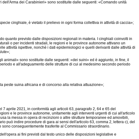
ri dell'Arma dei Carabinieri» sono sostituite dalle seguenti: «Comando unità
ecie cinghiale, è vietato il prelievo in ogni forma collettiva in attività di caccia»;
o quanto previsto dalle disposizioni regionali in materia. I cinghiali coinvolti in
turali o per incidenti stradali, le regioni e le province autonome attivano un
e attività ispettive, nonchè i dati epidemiologici e quelli derivanti dalle attività di
alute»;
animali» sono sostituite dalle seguenti: «dei suini» ed è aggiunto, in fine, il
do periodo e all'adeguamento delle strutture di cui al medesimo secondo periodo
a peste suina africana e di concorso alla relativa attuazione»;
7 aprile 2021, in conformità agli articoli 63, paragrafo 2, 64 e 65 del
ioni e le province autonome, unitamente agli interventi urgenti di cui all'articolo
lusa la messa in opera di recinzioni o altre strutture temporanee ed amovibili,
io può indire procedure di gara ai sensi dell'articolo 63, comma 2, lettera c), del
orse sono conseguentemente trasferite al Commissario straordinario.
'opera ai fini previsti dal testo unico delle disposizioni legislative e