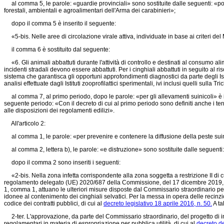
al comma 5, le parole: «guardie provinciali» sono sostituite dalle seguenti: «pol
forestali, ambientali e agroalimentari dell'Arma dei carabinieri»;
dopo il comma 5 è inserito il seguente:
«5-bis. Nelle aree di circolazione virale attiva, individuate in base ai criteri del Ma
il comma 6 è sostituito dal seguente:
«6. Gli animali abbattuti durante l'attività di controllo e destinati al consumo alim
incidenti stradali devono essere abbattuti. Per i cinghiali abbattuti in seguito al 
sistema che garantisca gli opportuni approfondimenti diagnostici da parte degli Istitut
analisi effettuate dagli Istituti zooprofilattici sperimentali, ivi inclusi quelli sulla 
al comma 7, al primo periodo, dopo le parole: «per gli allevamenti suinicoli» è ins
seguente periodo: «Con il decreto di cui al primo periodo sono definiti anche i te
alle disposizioni dei regolamenti edilizi».
All'articolo 2:
al comma 1, le parole: «per prevenire e contenere la diffusione della peste suina
al comma 2, lettera b), le parole: «e distruzione» sono sostituite dalle seguenti:
dopo il comma 2 sono inseriti i seguenti:
«2-bis. Nella zona infetta corrispondente alla zona soggetta a restrizione II di cui
regolamento delegato (UE) 2020/687
della Commissione, del 17 dicembre 2019, non
1, comma 1, attuano le ulteriori misure disposte dal Commissario straordinario per 
idonee al contenimento dei cinghiali selvatici. Per la messa in opera delle recinzi
codice dei contratti pubblici, di cui al
decreto legislativo 18 aprile 2016, n. 50.
A ta
2-ter. L'approvazione, da parte del Commissario straordinario, del progetto di inter
regolamentari in materia di espropriazione per pubblica utilità, di cui al
decreto d