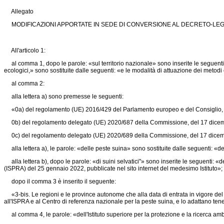
Allegato
MODIFICAZIONI APPORTATE IN SEDE DI CONVERSIONE AL DECRETO-LEGGE
All'articolo 1:
al comma 1, dopo le parole: «sul territorio nazionale» sono inserite le seguenti: 
ecologici,» sono sostituite dalle seguenti: «e le modalità di attuazione dei metodi
al comma 2:
alla lettera a) sono premesse le seguenti:
«0a) del
regolamento (UE) 2016/429
del Parlamento europeo e del Consiglio,
0b) del
regolamento delegato (UE) 2020/687
della Commissione, del 17 dice
0c) del
regolamento delegato (UE) 2020/689
della Commissione, del 17 dice
alla lettera a), le parole: «delle peste suina» sono sostituite dalle seguenti: «de
alla lettera b), dopo le parole: «di suini selvatici"» sono inserite le seguenti: «de
(ISPRA) del 25 gennaio 2022, pubblicate nel sito internet del medesimo Istituto»;
dopo il comma 3 è inserito il seguente:
«3-bis. Le regioni e le province autonome che alla data di entrata in vigore del 
all'ISPRA e al Centro di referenza nazionale per la peste suina, e lo adattano te
al comma 4, le parole: «dell'Istituto superiore per la protezione e la ricerca am