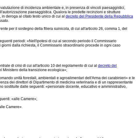
 valutazione di incidenza ambientale e, in presenza di vincoli paesaggistici,
l'autorizzazione paesaggistica. Qualora le predette recinzioni e strutture
n deroga al citato testo unico di cui al
decreto del Presidente della Repubblica
ssato.
 per il sostegno della filiera suinicola, di cui all'articolo 26, comma 1, del
 seguenti periodi: «Nell'ipotesi di cui al secondo periodo il Commissario
i giorni dalla richiesta, il Commissario straordinario procede in ogni caso
rale di crisi di cui all'articolo 10 del regolamento di cui al
decreto del
l Ministero della transizione ecologica»;
ando unità forestali, ambientali e agroalimentari dell'Arma dei carabinieri» e le
enza dei direttori di Dipartimento di medicina veterinaria e di un rappresentante
ono sostituite dalle seguenti: «personale docente, educativo e amministrativo,
guenti: «alle Camere»;
«alle Camere».