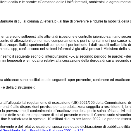
izie locali» e le parole: «Comando delle Unità forestali, ambientali e agroalimenta
nuale di cui al comma 2, lettera b), al fine di prevenire e ridurre la mobilità della sp
entare sono sottoposti alle attività di ispezione e controllo igienico-sanitario second
riscontro di alterazioni del normale comportamento e per i cinghiali morti per cause na
i zooprofilattici sperimentali competenti per territorio. I dati raccolti nell'ambito dell
Trichinella spp, confluiscono nei sistemi informativi già attivi presso il Ministero della s
erito il seguente segno di interpunzione: «,», al secondo periodo, le parole: «degli 
rmini temporali e le modalità relativi alla cessazione della deroga di cui al secon
 africana» sono sostituite dalle seguenti: «per prevenire, contenere ed eradicare l
 «e della distruzione»;
 all'allegato I al
regolamento di esecuzione (UE) 2021/605
della Commissione, del 
chè alle disposizioni previste per la predetta zona soggetta a restrizione II, le reg
la prevenzione, il contenimento e l'eradicazione della peste suina africana, ivi inc
oni e delle strutture temporanee di cui al presente comma il Commissario straordinar
l fine è autorizzata la spesa di 10 milioni di euro per l'anno 2022. Le predette ris
vento e del relativo quadro di spesa vale quale dichiarazione di pubblica utilità dell
el Presidente della Repubblica 8 giugno 2001, n. 327.