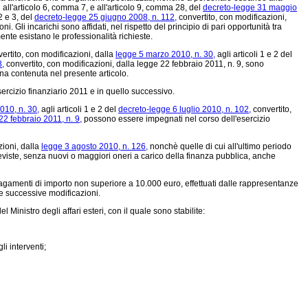
 all'articolo 6, comma 7, e all'articolo 9, comma 28, del
decreto-legge 31 maggio
2 e 3, del
decreto-legge 25 giugno 2008, n. 112,
convertito, con modificazioni,
. Gli incarichi sono affidati, nel rispetto del principio di pari opportunità tra
ente esistano le professionalità richieste.
vertito, con modificazioni, dalla
legge 5 marzo 2010, n. 30,
agli articoli 1 e 2 del
8,
convertito, con modificazioni, dalla legge 22 febbraio 2011, n. 9, sono
plina contenuta nel presente articolo.
rcizio finanziario 2011 e in quello successivo.
010, n. 30,
agli articoli 1 e 2 del
decreto-legge 6 luglio 2010, n. 102,
convertito,
22 febbraio 2011, n. 9,
possono essere impegnati nel corso dell'esercizio
zioni, dalla
legge 3 agosto 2010, n. 126,
nonchè quelle di cui all'ultimo periodo
reviste, senza nuovi o maggiori oneri a carico della finanza pubblica, anche
 pagamenti di importo non superiore a 10.000 euro, effettuati dalle rappresentanze
e successive modificazioni.
Ministro degli affari esteri, con il quale sono stabilite:
li interventi;