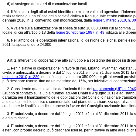
d) al sostegno dei mezzi di comunicazione locali.
4. Il Ministero degli affari esteri identifica le misure volte ad agevolare l'interv
realizzazione di una «Casa della società civile» a Kabul, quale centro culturale per 
gennaio 2010, n. 1, convertito, con modificazioni, dalla
legge 5 marzo 2010, n. 30
5. A valere sulla autorizzazione di spesa di euro 10.800.000di cui al comma 1, il 
locale, di cui all'articolo 13 della
legge 26 febbraio 1987, n. 49,
istituita alle dip
6. Nell'ambito delle operazioni internazionali di gestione delle crisi, per le esi
2011, la spesa di euro 24.000.
Art. 2.
Interventi di cooperazione allo sviluppo e a sostegno dei processi di pac
1. Per iniziative di cooperazione in favore di Iraq, Libano, Myanmar, Pakistan, Som
civile, è autorizzata, a decorrere dal 1° luglio 2011 e fino al 31 dicembre 2011, l
dicembre 2010, n. 220,
nonchè la spesa di euro 350.000 per gli interventi previsti
può destinare risorse, fino ad un massimo del 15%, per iniziative di cooperazione i
2. Considerato quanto stabilito dall'articolo 8-bis del
regolamento (UE) n. 204/
Gruppo di contatto sulla Libia riunitosi ad Abu Dhabi il 9 giugno 2011 e ad Istanbu
garanzia per il finanziamento delle obbligazioni del Consiglio nazionale transitori
a tutela del rischio politico e commerciale, sul piano della sicurezza operativa e d
credito per le finalità suindicate anche in favore del Consiglio nazionale transitorio
3. E' autorizzata, a decorrere dal 1° luglio 2011 e fino al 31 dicembre 2011, la spes
e ad alto rischio.
4. E' autorizzata, a decorrere dal 1° luglio 2011 e fino al 31 dicembre 2011, la sp
esteri, con proprio decreto, può destinare risorse, per iniziative in altre aree di c