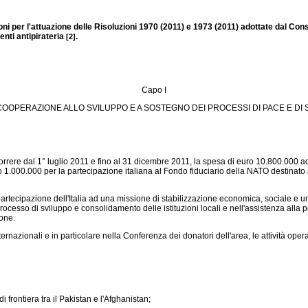
ioni per l'attuazione delle Risoluzioni 1970 (2011) e 1973 (2011) adottate dal Con
enti antipirateria
.
[2]
Capo I
COOPERAZIONE ALLO SVILUPPO E A SOSTEGNO DEI PROCESSI DI PACE E DI 
orrere dal 1° luglio 2011 e fino al 31 dicembre 2011, la spesa di euro 10.800.000 ad
o 1.000.000 per la partecipazione italiana al Fondo fiduciario della NATO destinat
partecipazione dell'Italia ad una missione di stabilizzazione economica, sociale e u
 processo di sviluppo e consolidamento delle istituzioni locali e nell'assistenza all
ione.
ternazionali e in particolare nella Conferenza dei donatori dell'area, le attività oper
frontiera tra il Pakistan e l'Afghanistan;