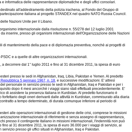
 e informatica delle rappresentanze diplomatiche e degli uffici consolari.
 destinato all'addestramento della polizia irachena, al Fondo del Gruppo di
 la partecipazione italiana al progetto STANDEX nel quadro NATO Russia Council.
delle Nazioni Unite per il Libano.
e organismo internazionale dalla risoluzione n. 55/278 del 12 luglio 2001
 da inserire, presso gli organismi internazionali dell'Organizzazione delle Nazioni
ili di mantenimento della pace e di diplomazia preventiva, nonchè ai progetti di
-PSDC e a quelle di altre organizzazioni internazionali.
, a decorrere dal 1° luglio 2011 e fino al 31 dicembre 2011, la spesa di euro
esteri presso le sedi in Afghanistan, Iraq, Libia, Pakistan e Yemen. Al predetto
a Repubblica 5 gennaio 1967, n. 18,
e successive modificazioni. E' altresì
el personale in servizio presso le sedi in Afghanistan, Iraq e Pakistan e per i
uisito dopo 4 mesi ancorchè i viaggi siano stati effettuati precedentemente. E'
ico di assistere la presenza italiana in Kurdistan. Al predetto funzionario è
 forfettario degli oneri derivanti dalle attività in Kurdistan, commisurato alla diaria
con contratto a tempo determinato, di durata comunque inferiore al periodo di
steri alle operazioni internazionali di gestione delle crisi, comprese le missioni
rganizzazione internazionale di riferimento e senza assegno di rappresentanza,
hi presso il contingente italiano in missioni internazionali, l'indennità non può
e fino al 31 dicembre 2011, la spesa di euro 36.000 per i viaggi di servizio, ai
servizio presso gli uffici situati in Afghanistan, Iraq e Pakistan.