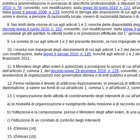
pubblica amministrazione in possesso di specifiche professionalità, e stipulare cont
2010, n. 78,
convertito, con modificazioni, dalla
legge 30 luglio 2010, n. 122,
all'a
dalla
legge 6 agosto 2008, n. 133,
nonchè in deroga alle disposizioni di cui agli a
uomo e donna, a persone di nazionalità locale, ovvero di nazionalità italiana o di a
8. Nei limiti delle risorse di cui agli articoli 1 e 2, nonchè delle disponibilità de
decreto-legge 6 luglio 2010, n. 102,
convertito, con modificazioni, dalla
legge 3 a
convalidati gli atti adottati, le attività svolte e le prestazioni effettuate dal 1° ge
9. Le somme di cui agli articoli 1 e 2 del presente decreto, se non impegnate ne
10. I residui non impegnati degli stanziamenti di cui agli articoli 1 e 2 del decre
con modificazioni, dalla
legge 3 agosto 2010, n. 126,
nonchè agli articoli 1 e 2 de
finanziario 2011.
11. Il Ministero degli affari esteri è autorizzato a proseguire le azioni di cui all'
dell'articolo 2, comma 1, del
decreto-legge 29 dicembre 2010, n. 228,
convertito, 
avvalendosi di organizzazioni non governative idonee o di enti pubblici e privati 
12. Fermo restando il divieto di artificioso frazionamento, in presenza di diffico
diplomatiche, a valere sui fondi di cui all'articolo 1, comma 1, e all'articolo 2, comm
13. L'organizzazione delle attività di coordinamento degli interventi di cui all'art
a) le modalità di organizzazione e svolgimento della missione e di raccordo con l
b) l'istituzione e la composizione, presso il Ministero degli affari esteri, di una a
c) l'istituzione di un comitato di controllo degli interventi.
14. (Omissis
).
[14]
15. (Omissis
).
[15]