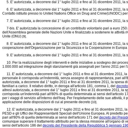
5. E' autorizzata, a decorrere dal 1° luglio 2011 e fino al 31 dicembre 2011, la s
6. E' autorizzata, a decorrere dal 1° luglio 2011 e fino al 31 dicembre 2011, la 
Contatto istituito presso lo United Nations Office on Drug and Crime(UNODC) per 
7. E' autorizzata, a decorrere dal 1° luglio 2011 e fino al 31 dicembre 2011, la s
7-bis. E' autorizzata la concessione di un contributo volontario pari a euro 250.0
dell'Assemblea generale delle Nazioni Unite e finalizzato a sostenere le attività 
Unite (ONU)
.
[9]
8. E' autorizzata, a decorrere dal 1° luglio 2011 e fino al 31 dicembre 2011, la s
cooperazione dell'Organizzazione per la Sicurezza e la Cooperazione in Europa
9. E' autorizzata, a decorrere dal 1° luglio 2011 e fino al 31 dicembre 2011, la s
10. Per la realizzazione degli interventi e delle iniziative a sostegno dei proces
1.000.000 ad integrazione degli stanziamenti già assegnati per l'anno 2011 per l
11. E' autorizzata, a decorrere dal 1° luglio 2011 e fino al 31 dicembre 2011, la s
personale è corrisposta un'indennità, senza assegno di rappresentanza, pari all'8
autorizzata, a decorrere dal 1° luglio 2011 e fino al 31 dicembre 2011, la spesa di
familiari a carico. Il relativo diritto, in deroga all'articolo 181, comma 1, del
decreto
altresì autorizzata, a decorrere dal 1° luglio 2011 e fino al 31 dicembre 2011, la s
corrisposta un'indennità pari all'80% di quella determinata ai sensi dell'articolo 
per i viaggi di servizio all'interno dell'Iraq. Per l'espletamento delle sue attività
applicazione delle disposizioni di cui al presente decreto
.
[10]
12. E' autorizzata, a decorrere dal 1° luglio 2011 e fino al 31 dicembre 2011, la s
PESD e gli Uffici dei Rappresentanti Speciali dell'Unione Europea. Al predetto p
pari all'80% di quella determinata ai sensi dell'articolo 171 del
decreto del Presid
comunque superare il trattamento attribuito per la stessa missione all'organo di ver
sensi dell'articolo 186 del
decreto del Presidente della Repubblica 5 gennaio 196