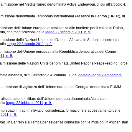
la missione nel Mediterraneo denominata Active Endeavour, di cui all'articolo 4,
lla missione denominata Temporary International Presence in Hebron (TIPH2), di
ssione dell'Unione europea di assistenza alle frontiere per il valico di Rafah,
ito, con modificazioni, dalla
legge 22 febbraio 2011, n. 9.
la missione delle Nazioni Unite e dell'Unione Africana in Sudan, denominata
dalla
legge 22 febbraio 2011, n. 9.
alla missione dell'Unione europea nella Repubblica democratica del Congo
11, n. 9.
 alla missione delle Nazioni Unite denominata United Nations Peacekeeping Force
mate albanesi, di cui all'articolo 4, comma 11, del
decreto-legge 29 dicembre
 alla missione di vigilanza dell'Unione europea in Georgia, denominata EUMM
e all'operazione militare dell'Unione europea denominata Atalanta e
alla
legge 22 febbraio 2011, n. 9.
mpiegato in Iraq in attività di consulenza, formazione e addestramento delle
2011, n. 9.
 Uniti, in Bahrein e a Tampa per esigenze connesse con le missioni in Afghanistan