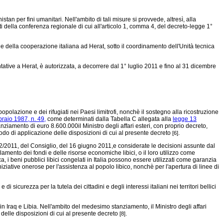
an per fini umanitari. Nell'ambito di tali misure si provvede, altresì, alla
siti della conferenza regionale di cui all'articolo 1, comma 4, del decreto-legge 1°
de della cooperazione italiana ad Herat, sotto il coordinamento dell'Unità tecnica
ative a Herat, è autorizzata, a decorrere dal 1° luglio 2011 e fino al 31 dicembre
polazione e dei rifugiati nei Paesi limitrofi, nonchè il sostegno alla ricostruzione
raio 1987, n. 49,
come determinati dalla Tabella C allegata alla
legge 13
tanziamento di euro 8.600.000il Ministro degli affari esteri, con proprio decreto,
iodo di applicazione delle disposizioni di cui al presente decreto
.
[6]
2/2011,
del Consiglio, del 16 giugno 2011,e considerate le decisioni assunte dal
amento dei fondi e delle risorse economiche libici, o il loro utilizzo come
 i beni pubblici libici congelati in Italia possono essere utilizzati come garanzia
iziative onerose per l'assistenza al popolo libico, nonchè per l'apertura di linee di
icurezza per la tutela dei cittadini e degli interessi italiani nei territori bellici
n Iraq e Libia. Nell'ambito del medesimo stanziamento, il Ministro degli affari
e delle disposizioni di cui al presente decreto
.
[8]