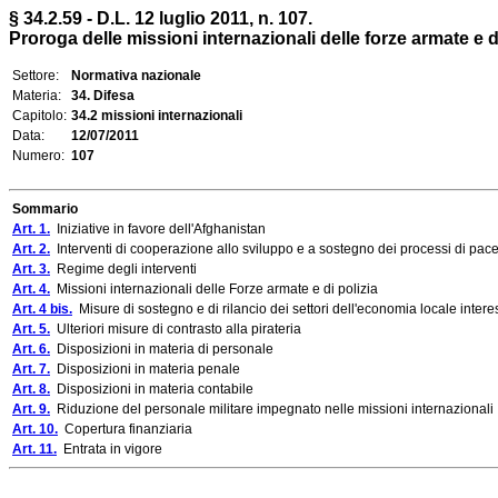
§ 34.2.59 - D.L. 12 luglio 2011, n. 107.
Proroga delle missioni internazionali delle forze armate e di
Settore:
Normativa nazionale
Materia:
34. Difesa
Capitolo:
34.2 missioni internazionali
Data:
12/07/2011
Numero:
107
Sommario
Art. 1.
Iniziative in favore dell'Afghanistan
Art. 2.
Interventi di cooperazione allo sviluppo e a sostegno dei processi di pace
Art. 3.
Regime degli interventi
Art. 4.
Missioni internazionali delle Forze armate e di polizia
Art. 4 bis.
Misure di sostegno e di rilancio dei settori dell'economia locale inter
Art. 5.
Ulteriori misure di contrasto alla pirateria
Art. 6.
Disposizioni in materia di personale
Art. 7.
Disposizioni in materia penale
Art. 8.
Disposizioni in materia contabile
Art. 9.
Riduzione del personale militare impegnato nelle missioni internazionali
Art. 10.
Copertura finanziaria
Art. 11.
Entrata in vigore