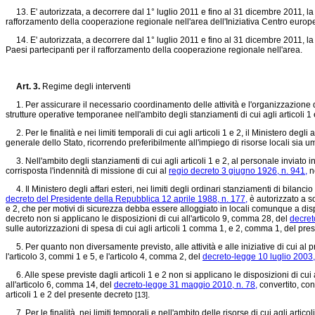
13. E' autorizzata, a decorrere dal 1° luglio 2011 e fino al 31 dicembre 2011, la 
rafforzamento della cooperazione regionale nell'area dell'Iniziativa Centro euro
14. E' autorizzata, a decorrere dal 1° luglio 2011 e fino al 31 dicembre 2011, la s
Paesi partecipanti per il rafforzamento della cooperazione regionale nell'area.
Art. 3.
Regime degli interventi
1. Per assicurare il necessario coordinamento delle attività e l'organizzazione degl
strutture operative temporanee nell'ambito degli stanziamenti di cui agli articoli 1 
2. Per le finalità e nei limiti temporali di cui agli articoli 1 e 2, il Ministero deg
generale dello Stato, ricorrendo preferibilmente all'impiego di risorse locali sia 
3. Nell'ambito degli stanziamenti di cui agli articoli 1 e 2, al personale inviato in mi
corrisposta l'indennità di missione di cui al
regio decreto 3 giugno 1926, n. 941,
ne
4. Il Ministero degli affari esteri, nei limiti degli ordinari stanziamenti di bilanci
decreto del Presidente della Repubblica 12 aprile 1988, n. 177,
è autorizzato a so
e 2, che per motivi di sicurezza debba essere alloggiato in locali comunque a disp
decreto non si applicano le disposizioni di cui all'articolo 9, comma 28, del
decret
sulle autorizzazioni di spesa di cui agli articoli 1 comma 1, e 2, comma 1, del pr
5. Per quanto non diversamente previsto, alle attività e alle iniziative di cui al p
l'articolo 3, commi 1 e 5, e l'articolo 4, comma 2, del
decreto-legge 10 luglio 2003,
6. Alle spese previste dagli articoli 1 e 2 non si applicano le disposizioni di cui
all'articolo 6, comma 14, del
decreto-legge 31 maggio 2010, n. 78,
convertito, con
articoli 1 e 2 del presente decreto
.
[13]
7. Per le finalità, nei limiti temporali e nell'ambito delle risorse di cui agli arti