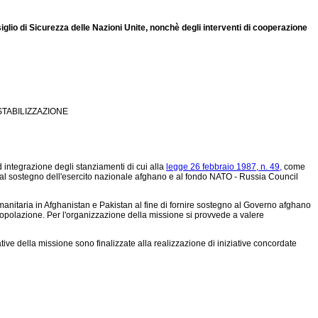
siglio di Sicurezza delle Nazioni Unite, nonchè degli interventi di cooperazione
STABILIZZAZIONE
 integrazione degli stanziamenti di cui alla
legge 26 febbraio 1987, n. 49,
come
o al sostegno dell'esercito nazionale afghano e al fondo NATO - Russia Council
manitaria in Afghanistan e Pakistan al fine di fornire sostegno al Governo afghano
a popolazione. Per l'organizzazione della missione si provvede a valere
ative della missione sono finalizzate alla realizzazione di iniziative concordate