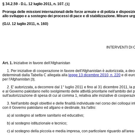
§ 34.2.59 - D.L. 12 luglio 2011, n. 107.
[1]
Proroga delle missioni internazionali delle forze armate e di polizia e disposiz
allo sviluppo e a sostegno dei processi di pace e di stabilizzazione. Misure urg
(G.U. 12 luglio 2011, n. 160)
INTERVENTI DI 
Art. 1.
Iniziative in favore dell'Afghanistan
1. Per iniziative di cooperazione in favore dell'Afghanistan è autorizzata, a dec
determinati dalla Tabella C allegata alla
legge 13 dicembre 2010, n. 220
e di eur
per l'Afghanistan
.
[3]
2. E' autorizzata, a decorrere dal 1° luglio 2011 e fino al 31 dicembre 2011, la 
e al Governo pakistano nello svolgimento delle attività prioritarie nell'ambito del
sull'autorizzazione di spesa di cui al comma 1, relativa alle iniziative di cooperaz
3. Nell'ambito degli obiettivi e delle finalità individuate nel corso dei colloqui in
con il Governo pakistano ed afgano e destinate, tra l'altro:
a) al sostegno al settore sanitario ed educativo;
b) al sostegno istituzionale e tecnico;
c) al sostegno della piccola e media impresa, con particolare riguardo all'area di 