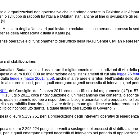
ento di organizzazioni non governative che intendano operare in Pakistan e in Afghanist
lo sviluppo di rapporti tra l'Italia e l'Afghanistan, anche al fine di sviluppare gli e
.
[4]
Ministero degli affari esteri può inviare o reclutare in loco personale presso la se
endenze della Ambasciata d'Italia a Kabul
.
[5]
genze operative e di funzionamento dell'Ufficio della NATO Senior Civilian Represent
e e di stabilizzazione
alia e Sudan, volte ad assicurare il miglioramento delle condizioni di vita della po
a spesa di euro 8.600.000 ad integrazione degli stanziamenti di cui alla
legge 26 febb
 dalla
legge 7 marzo 2001, n. 58,
anche in altre aree e territori. Nell'ambito dello s
n altre aree di crisi, per le quali emergano urgenti necessità di intervento, nel per
2011,
del Consiglio, del 2 marzo 2011, come modificato dal
regolamento (UE) n. 57
l il 15 luglio 2011, circa l'individuazione di un meccanismo che consenta lo scongel
o, quale strumento idoneo a rispondere ai bisogni umanitari della popolazione libica,
ella sostenibilità finanziaria, in favore delle persone giuridiche che intraprendono in
 libico riconosciuto dall'Italia quale titolare dell'autorità di Governo
.
[7]
a di euro 5.159.751 per la prosecuzione degli interventi operativi di emergenza e di s
esa di euro 2.295.224 per gli interventi a sostegno dei processi di stabilizzazione i
risi, per le quali emergano urgenti necessità di intervento nel periodo di applicazion