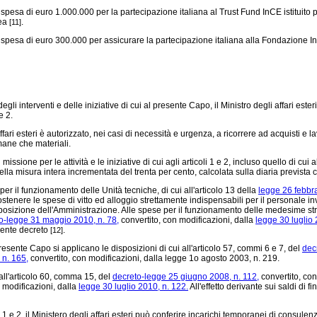
spesa di euro 1.000.000 per la partecipazione italiana al Trust Fund InCE istituito
pea
.
[11]
pesa di euro 300.000 per assicurare la partecipazione italiana alla Fondazione Inizia
i interventi e delle iniziative di cui al presente Capo, il Ministro degli affari este
e 2.
li affari esteri è autorizzato, nei casi di necessità e urgenza, a ricorrere ad acquisti 
umane che materiali.
ssione per le attività e le iniziative di cui agli articoli 1 e 2, incluso quello di cui a
lla misura intera incrementata del trenta per cento, calcolata sulla diaria prevista 
o per il funzionamento delle Unità tecniche, di cui all'articolo 13 della
legge 26 febbra
stenere le spese di vitto ed alloggio strettamente indispensabili per il personale inv
osizione dell'Amministrazione. Alle spese per il funzionamento delle medesime strutt
o-legge 31 maggio 2010, n. 78,
convertito, con modificazioni, dalla
legge 30 luglio 
esente decreto
.
[12]
resente Capo si applicano le disposizioni di cui all'articolo 57, commi 6 e 7, del
decr
 n. 165,
convertito, con modificazioni, dalla legge 1o agosto 2003, n. 219.
 all'articolo 60, comma 15, del
decreto-legge 25 giugno 2008, n. 112,
convertito, con
 modificazioni, dalla
legge 30 luglio 2010, n. 122.
All'effetto derivante sui saldi di 
coli 1 e 2, il Ministero degli affari esteri può conferire incarichi temporanei di cons