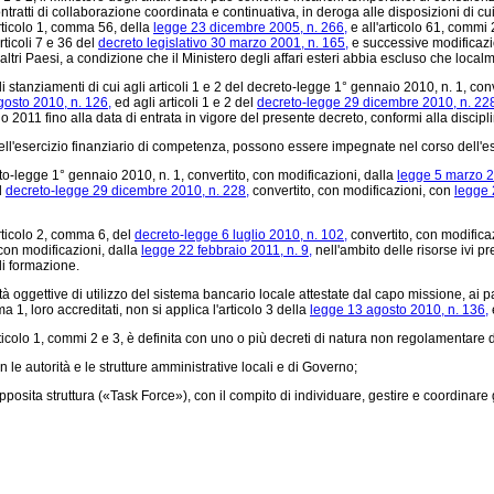
ratti di collaborazione coordinata e continuativa, in deroga alle disposizioni di cui
rticolo 1, comma 56, della
legge 23 dicembre 2005, n. 266,
e all'articolo 61, commi 
rticoli 7 e 36 del
decreto legislativo 30 marzo 2001, n. 165,
e successive modificazioni
ltri Paesi, a condizione che il Ministero degli affari esteri abbia escluso che localm
gli stanziamenti di cui agli articoli 1 e 2 del decreto-legge 1° gennaio 2010, n. 1, con
gosto 2010, n. 126,
ed agli articoli 1 e 2 del
decreto-legge 29 dicembre 2010, n. 22
nnaio 2011 fino alla data di entrata in vigore del presente decreto, conformi alla disci
ll'esercizio finanziario di competenza, possono essere impegnate nel corso dell'ese
to-legge 1° gennaio 2010, n. 1, convertito, con modificazioni, dalla
legge 5 marzo 2
l
decreto-legge 29 dicembre 2010, n. 228,
convertito, con modificazioni, con
legge 
articolo 2, comma 6, del
decreto-legge 6 luglio 2010, n. 102,
convertito, con modifica
con modificazioni, dalla
legge 22 febbraio 2011, n. 9,
nell'ambito delle risorse ivi p
di formazione.
ltà oggettive di utilizzo del sistema bancario locale attestate dal capo missione, ai
a 1, loro accreditati, non si applica l'articolo 3 della
legge 13 agosto 2010, n. 136,
icolo 1, commi 2 e 3, è definita con uno o più decreti di natura non regolamentare del 
e autorità e le strutture amministrative locali e di Governo;
pposita struttura («Task Force»), con il compito di individuare, gestire e coordinare g