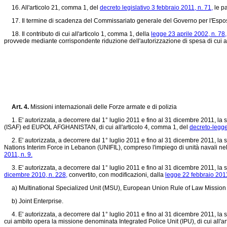
16. All'articolo 21, comma 1, del
decreto legislativo 3 febbraio 2011, n. 71,
le pa
17. Il termine di scadenza del Commissariato generale del Governo per l'Esposiz
18. Il contributo di cui all'articolo 1, comma 1, della
legge 23 aprile 2002, n. 78,
provvede mediante corrispondente riduzione dell'autorizzazione di spesa di cui all
Art. 4.
Missioni internazionali delle Forze armate e di polizia
1. E' autorizzata, a decorrere dal 1° luglio 2011 e fino al 31 dicembre 2011, la 
(ISAF) ed EUPOL AFGHANISTAN, di cui all'articolo 4, comma 1, del
decreto-legge
2. E' autorizzata, a decorrere dal 1° luglio 2011 e fino al 31 dicembre 2011, la 
Nations Interim Force in Lebanon (UNIFIL), compreso l'impiego di unità navali nel
2011, n. 9.
3. E' autorizzata, a decorrere dal 1° luglio 2011 e fino al 31 dicembre 2011, la s
dicembre 2010, n. 228,
convertito, con modificazioni, dalla
legge 22 febbraio 2011
a) Multinational Specialized Unit (MSU), European Union Rule of Law Mission 
b) Joint Enterprise.
4. E' autorizzata, a decorrere dal 1° luglio 2011 e fino al 31 dicembre 2011, l
cui ambito opera la missione denominata Integrated Police Unit (IPU), di cui all'a