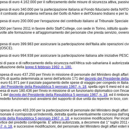
pesa di euro 4.162.000 per il rafforzamento delle misure di sicurezza attiva, passiva
spesa di euro 340.000 per la partecipazione italiana al Fondo fiduciario della NATO
il contrasto alla pirateria nell'area del Golfo di Aden e dell'Oceano Indiano e per
pesa di euro 200.000 per l'erogazione del contributo italiano al Tribunale Speciale 
00 per l'anno 2011 in favore dello Staff College, con sede in Torino, istituito qual
rivolte alle formazione e all'aggiornamento del personale che presta servizio, ovvero
pesa di euro 399.983 per assicurare la partecipazione dell'Italia alle operazioni civ
 (OSCE).
pesa di euro 994.938 per assicurare la partecipazione italiana alle iniziative PESC
si di pace e di rafforzamento della sicurezza nell'Africa sub-sahariana è autorizzata
'attuazione della
legge 6 febbraio 1992, n. 180.
pesa di euro 437.250 per l'invio in missione di personale del Ministero degli affari 
0% di quella determinata ai sensi dell'articolo 171 del
decreto del Presidente dell
 euro 61.971 per il parziale pagamento delle spese di viaggio per congedo in Italia d
 del Presidente della Repubblica 5 gennaio 1967, n. 18,
spetta ogni 6 mesi ed è acq
pesa di euro 180.436 per l'invio in missione di un funzionario diplomatico con l'incar
171 del
decreto del Presidente della Repubblica 5 gennaio 1967, n. 18,
ed il rimborso
, il predetto funzionario può avvalersi del supporto di due unità da reperire in loco, 
pesa di euro 403.200 per la partecipazione di personale del Ministero degli affari e
ersonale è corrisposta un'indennità, detratta quella eventualmente concessa dall'o
ente della Repubblica 5 gennaio 1967, n. 18,
e successive modificazioni. Per incaric
tice del predetto contingente. E' altresì autorizzata, a decorrere dal 1° luglio 2011 
7, n. 18,
e successive modificazioni, del personale del Ministero degli affari esteri in 