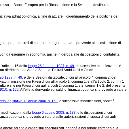
 presso la Banca Europea per la Ricostruzione e lo Sviluppo, destinato al
tiva adriatico-ionica, al fine di attuare il coordinamento delle politiche dei
ri, con propri decreti di natura non regolamentare, provvede alla costituzione di
e lavori da eseguire in economia, anche in deroga alle disposizioni di contabilità
ll'articolo 16 della
legge 26 febbraio 1987, n. 49,
e successive modificazioni, è
con riferimento ad Arabia Saudita, Emirati Arabi Uniti e Oman.
io 1987, n. 49,
e delle Sezioni distaccate, di cui all'articolo 4, comma 2, del
iato in missione nei Paesi di cui all'articolo 1, comma 1, e all'articolo 2, commi 1
ure site nei Paesi di cui agli articoli 1, comma 1, e 2, commi 1 e 2, del presente
2010, n. 122.
All'effetto derivante sui saldi di finanza pubblica si provvede a valere
eto legislativo 12 aprile 2006, n. 163,
e successive modificazioni, nonchè
 modificazioni, dalla
legge 6 agosto 2008, n. 133,
e le disposizioni di cui
finanza pubblica si provvede a valere sulle autorizzazioni di spesa di cui agli
ulenza anche ad enti e organismi specializzati, nonchè a personale estraneo alla