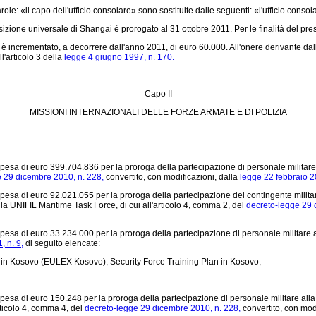
role: «il capo dell'ufficio consolare» sono sostituite dalle seguenti: «l'ufficio consol
ione universale di Shangai è prorogato al 31 ottobre 2011. Per le finalità del pre
è incrementato, a decorrere dall'anno 2011, di euro 60.000. All'onere derivante dal
'articolo 3 della
legge 4 giugno 1997, n. 170.
Capo II
MISSIONI INTERNAZIONALI DELLE FORZE ARMATE E DI POLIZIA
spesa di euro 399.704.836 per la proroga della partecipazione di personale militare
 29 dicembre 2010, n. 228,
convertito, con modificazioni, dalla
legge 22 febbraio 20
spesa di euro 92.021.055 per la proroga della partecipazione del contingente milita
la UNIFIL Maritime Task Force, di cui all'articolo 4, comma 2, del
decreto-legge 29 
pesa di euro 33.234.000 per la proroga della partecipazione di personale militare all
, n. 9,
di seguito elencate:
in Kosovo (EULEX Kosovo), Security Force Training Plan in Kosovo;
a spesa di euro 150.248 per la proroga della partecipazione di personale militare 
rticolo 4, comma 4, del
decreto-legge 29 dicembre 2010, n. 228,
convertito, con mod