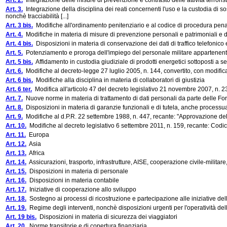
Art. 2.
Integrazione delle misure di prevenzione e contrasto delle attività terroris
Art. 3.
Integrazione della disciplina dei reati concernenti l'uso e la custodia di s
nonchè tracciabilità [...]
Art. 3 bis.
Modifiche all'ordinamento penitenziario e al codice di procedura pen
Art. 4.
Modifiche in materia di misure di prevenzione personali e patrimoniali e d
Art. 4 bis.
Disposizioni in materia di conservazione dei dati di traffico telefonico
Art. 5.
Potenziamento e proroga dell'impiego del personale militare appartenent
Art. 5 bis.
Affidamento in custodia giudiziale di prodotti energetici sottoposti a s
Art. 6.
Modifiche al decreto-legge 27 luglio 2005, n. 144, convertito, con modificaz
Art. 6 bis.
Modifiche alla disciplina in materia di collaboratori di giustizia
Art. 6 ter.
Modifica all'articolo 47 del decreto legislativo 21 novembre 2007, n. 2
Art. 7.
Nuove norme in materia di trattamento di dati personali da parte delle For
Art. 8.
Disposizioni in materia di garanzie funzionali e di tutela, anche processual
Art. 9.
Modifiche al d.P.R. 22 settembre 1988, n. 447, recante: "Approvazione de
Art. 10.
Modifiche al decreto legislativo 6 settembre 2011, n. 159, recante: Codic
Art. 11.
Europa
Art. 12.
Asia
Art. 13.
Africa
Art. 14.
Assicurazioni, trasporto, infrastrutture, AISE, cooperazione civile-militare
Art. 15.
Disposizioni in materia di personale
Art. 16.
Disposizioni in materia contabile
Art. 17.
Iniziative di cooperazione allo sviluppo
Art. 18.
Sostegno ai processi di ricostruzione e partecipazione alle iniziative del
Art. 19.
Regime degli interventi, nonchè disposizioni urgenti per l'operatività del
Art. 19 bis.
Disposizioni in materia di sicurezza dei viaggiatori
Art. 20.
Norme transitorie e di copertura finanziaria