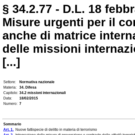
§ 34.2.77 - D.L. 18 febbr
Misure urgenti per il co
anche di matrice inter
delle missioni internazi
[...]
Settore:
Normativa nazionale
Materia:
34. Difesa
Capitolo:
34.2 missioni internazionali
Data:
18/02/2015
Numero:
7
Sommario
Art. 1.
Nuove fattispecie di delitto in materia di terrorismo