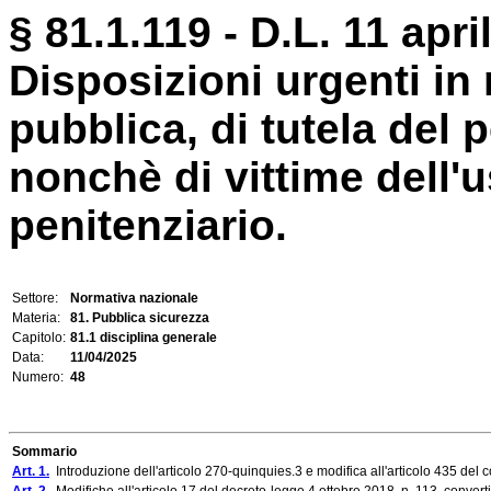
§ 81.1.119 - D.L. 11 apri
Disposizioni urgenti in
pubblica, di tutela del 
nonchè di vittime dell'
penitenziario.
Settore:
Normativa nazionale
Materia:
81. Pubblica sicurezza
Capitolo:
81.1 disciplina generale
Data:
11/04/2025
Numero:
48
Sommario
Art. 1.
Introduzione dell'articolo 270-quinquies.3 e modifica all'articolo 435 del cod