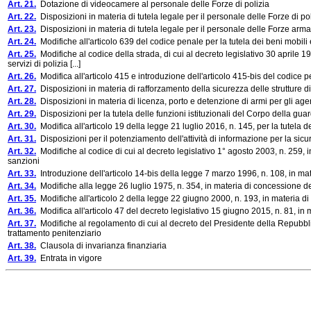
Art. 21.
Dotazione di videocamere al personale delle Forze di polizia
Art. 22.
Disposizioni in materia di tutela legale per il personale delle Forze di po
Art. 23.
Disposizioni in materia di tutela legale per il personale delle Forze arma
Art. 24.
Modifiche all'articolo 639 del codice penale per la tutela dei beni mobili e
Art. 25.
Modifiche al codice della strada, di cui al decreto legislativo 30 aprile 1
servizi di polizia [...]
Art. 26.
Modifica all'articolo 415 e introduzione dell'articolo 415-bis del codice pe
Art. 27.
Disposizioni in materia di rafforzamento della sicurezza delle strutture di
Art. 28.
Disposizioni in materia di licenza, porto e detenzione di armi per gli age
Art. 29.
Disposizioni per la tutela delle funzioni istituzionali del Corpo della gua
Art. 30.
Modifica all'articolo 19 della legge 21 luglio 2016, n. 145, per la tutela
Art. 31.
Disposizioni per il potenziamento dell'attività di informazione per la sic
Art. 32.
Modifiche al codice di cui al decreto legislativo 1° agosto 2003, n. 259, in 
sanzioni
Art. 33.
Introduzione dell'articolo 14-bis della legge 7 marzo 1996, n. 108, in mat
Art. 34.
Modifiche alla legge 26 luglio 1975, n. 354, in materia di concessione dei 
Art. 35.
Modifiche all'articolo 2 della legge 22 giugno 2000, n. 193, in materia di a
Art. 36.
Modifica all'articolo 47 del decreto legislativo 15 giugno 2015, n. 81, in
Art. 37.
Modifiche al regolamento di cui al decreto del Presidente della Repubblic
trattamento penitenziario
Art. 38.
Clausola di invarianza finanziaria
Art. 39.
Entrata in vigore