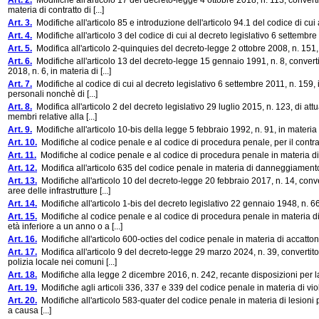
Art. 2.
Modifiche all'articolo 17 del decreto-legge 4 ottobre 2018, n. 113, convert
materia di contratto di [...]
Art. 3.
Modifiche all'articolo 85 e introduzione dell'articolo 94.1 del codice di cu
Art. 4.
Modifiche all'articolo 3 del codice di cui al decreto legislativo 6 settembre
Art. 5.
Modifica all'articolo 2-quinquies del decreto-legge 2 ottobre 2008, n. 151, in
Art. 6.
Modifiche all'articolo 13 del decreto-legge 15 gennaio 1991, n. 8, converti
2018, n. 6, in materia di [...]
Art. 7.
Modifiche al codice di cui al decreto legislativo 6 settembre 2011, n. 159
personali nonchè di [...]
Art. 8.
Modifica all'articolo 2 del decreto legislativo 29 luglio 2015, n. 123, di a
membri relative alla [...]
Art. 9.
Modifiche all'articolo 10-bis della legge 5 febbraio 1992, n. 91, in materia
Art. 10.
Modifiche al codice penale e al codice di procedura penale, per il contrast
Art. 11.
Modifiche al codice penale e al codice di procedura penale in materia di 
Art. 12.
Modifica all'articolo 635 del codice penale in materia di danneggiament
Art. 13.
Modifiche all'articolo 10 del decreto-legge 20 febbraio 2017, n. 14, conver
aree delle infrastrutture [...]
Art. 14.
Modifiche all'articolo 1-bis del decreto legislativo 22 gennaio 1948, n. 66
Art. 15.
Modifiche al codice penale e al codice di procedura penale in materia di 
età inferiore a un anno o a [...]
Art. 16.
Modifiche all'articolo 600-octies del codice penale in materia di accatto
Art. 17.
Modifica all'articolo 9 del decreto-legge 29 marzo 2024, n. 39, convertit
polizia locale nei comuni [...]
Art. 18.
Modifiche alla legge 2 dicembre 2016, n. 242, recante disposizioni per la
Art. 19.
Modifiche agli articoli 336, 337 e 339 del codice penale in materia di viol
Art. 20.
Modifiche all'articolo 583-quater del codice penale in materia di lesioni pe
a causa [...]