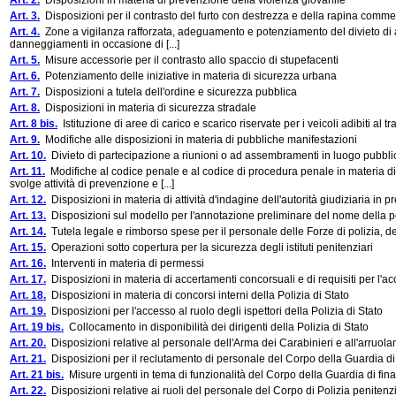
Art. 2.
Disposizioni in materia di prevenzione della violenza giovanile
Art. 3.
Disposizioni per il contrasto del furto con destrezza e della rapina com
Art. 4.
Zone a vigilanza rafforzata, adeguamento e potenziamento del divieto di acce
danneggiamenti in occasione di [...]
Art. 5.
Misure accessorie per il contrasto allo spaccio di stupefacenti
Art. 6.
Potenziamento delle iniziative in materia di sicurezza urbana
Art. 7.
Disposizioni a tutela dell'ordine e sicurezza pubblica
Art. 8.
Disposizioni in materia di sicurezza stradale
Art. 8 bis.
Istituzione di aree di carico e scarico riservate per i veicoli adibiti al tr
Art. 9.
Modifiche alle disposizioni in materia di pubbliche manifestazioni
Art. 10.
Divieto di partecipazione a riunioni o ad assembramenti in luogo pubbli
Art. 11.
Modifiche al codice penale e al codice di procedura penale in materia d
svolge attività di prevenzione e [...]
Art. 12.
Disposizioni in materia di attività d'indagine dell'autorità giudiziaria in 
Art. 13.
Disposizioni sul modello per l'annotazione preliminare del nome della pers
Art. 14.
Tutela legale e rimborso spese per il personale delle Forze di polizia, de
Art. 15.
Operazioni sotto copertura per la sicurezza degli istituti penitenziari
Art. 16.
Interventi in materia di permessi
Art. 17.
Disposizioni in materia di accertamenti concorsuali e di requisiti per l'acce
Art. 18.
Disposizioni in materia di concorsi interni della Polizia di Stato
Art. 19.
Disposizioni per l'accesso al ruolo degli ispettori della Polizia di Stato
Art. 19 bis.
Collocamento in disponibilità dei dirigenti della Polizia di Stato
Art. 20.
Disposizioni relative al personale dell'Arma dei Carabinieri e all'arruola
Art. 21.
Disposizioni per il reclutamento di personale del Corpo della Guardia di
Art. 21 bis.
Misure urgenti in tema di funzionalità del Corpo della Guardia di fin
Art. 22.
Disposizioni relative ai ruoli del personale del Corpo di Polizia penitenz