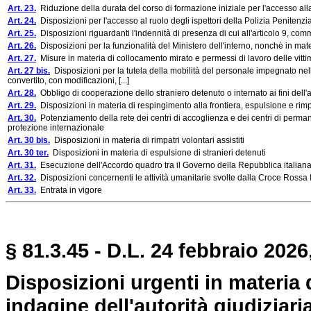
Art. 23.
Riduzione della durata del corso di formazione iniziale per l'accesso alla
Art. 24.
Disposizioni per l'accesso al ruolo degli ispettori della Polizia Penitenzi
Art. 25.
Disposizioni riguardanti l'indennità di presenza di cui all'articolo 9, co
Art. 26.
Disposizioni per la funzionalità del Ministero dell'interno, nonchè in mate
Art. 27.
Misure in materia di collocamento mirato e permessi di lavoro delle vittim
Art. 27 bis.
Disposizioni per la tutela della mobilità del personale impegnato nella
convertito, con modificazioni, [...]
Art. 28.
Obbligo di cooperazione dello straniero detenuto o internato ai fini dell'
Art. 29.
Disposizioni in materia di respingimento alla frontiera, espulsione e rimp
Art. 30.
Potenziamento della rete dei centri di accoglienza e dei centri di permanen
protezione internazionale
Art. 30 bis.
Disposizioni in materia di rimpatri volontari assistiti
Art. 30 ter.
Disposizioni in materia di espulsione di stranieri detenuti
Art. 31.
Esecuzione dell'Accordo quadro tra il Governo della Repubblica italiana e
Art. 32.
Disposizioni concernenti le attività umanitarie svolte dalla Croce Rossa 
Art. 33.
Entrata in vigore
§ 81.3.45 - D.L. 24 febbraio 2026
Disposizioni urgenti in materia d
indagine dell'autorità giudiziari