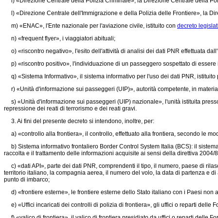
i) «Direzione Centrale della Polizia Criminale», la Direzione Centrale della Poliz
l) «Direzione Centrale dell'Immigrazione e della Polizia delle Frontiere», la Dire
m) «ENAC», l'Ente nazionale per l'aviazione civile, istituito con
decreto legislat
n) «frequent flyer», i viaggiatori abituali;
o) «riscontro negativo», l'esito dell'attività di analisi dei dati PNR effettuata da
p) «riscontro positivo», l'individuazione di un passeggero sospettato di essere impli
q) «Sistema Informativo», il sistema informativo per l'uso dei dati PNR, istituito p
r) «Unità d'informazione sui passeggeri (UIP)», autorità competente, in materia d
s) «Unità d'informazione sui passeggeri (UIP) nazionale», l'unità istituita presso
repressione dei reati di terrorismo e dei reati gravi.
3. Ai fini del presente decreto si intendono, inoltre, per:
a) «controllo alla frontiera», il controllo, effettuato alla frontiera, secondo le mod
b) Sistema informativo frontaliero Border Control System Italia (BCS): il sistema i
raccolta e il trattamento delle informazioni acquisite ai sensi della
direttiva 2004/
c) «dati API», parte dei dati PNR, comprendenti il tipo, il numero, paese di rilasci
territorio italiano, la compagnia aerea, il numero del volo, la data di partenza e di 
punto di imbarco;
d) «frontiere esterne», le frontiere esterne dello Stato italiano con i Paesi non
e) «Uffici incaricati dei controlli di polizia di frontiera», gli uffici o reparti delle Fo
f) «valico di frontiera», il valico di frontiera presidiato da uffici o reparti delle Forz