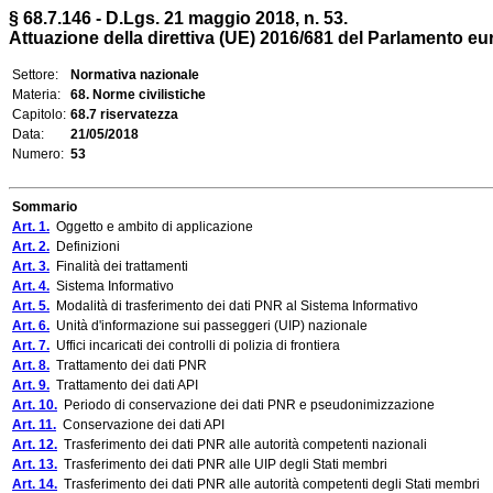
§ 68.7.146 - D.Lgs. 21 maggio 2018, n. 53.
Attuazione della direttiva (UE) 2016/681 del Parlamento euro
Settore:
Normativa nazionale
Materia:
68. Norme civilistiche
Capitolo:
68.7 riservatezza
Data:
21/05/2018
Numero:
53
Sommario
Art. 1.
Oggetto e ambito di applicazione
Art. 2.
Definizioni
Art. 3.
Finalità dei trattamenti
Art. 4.
Sistema Informativo
Art. 5.
Modalità di trasferimento dei dati PNR al Sistema Informativo
Art. 6.
Unità d'informazione sui passeggeri (UIP) nazionale
Art. 7.
Uffici incaricati dei controlli di polizia di frontiera
Art. 8.
Trattamento dei dati PNR
Art. 9.
Trattamento dei dati API
Art. 10.
Periodo di conservazione dei dati PNR e pseudonimizzazione
Art. 11.
Conservazione dei dati API
Art. 12.
Trasferimento dei dati PNR alle autorità competenti nazionali
Art. 13.
Trasferimento dei dati PNR alle UIP degli Stati membri
Art. 14.
Trasferimento dei dati PNR alle autorità competenti degli Stati membri