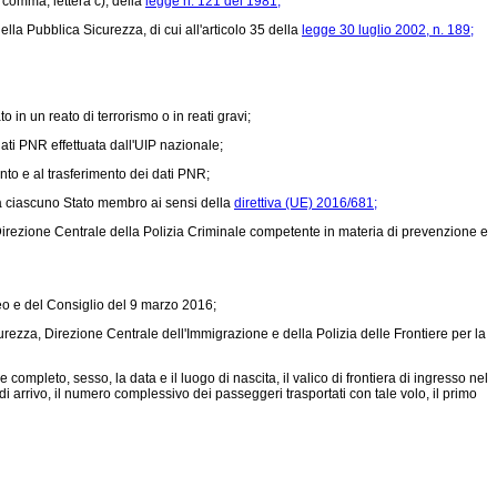
 comma, lettera c), della
legge n. 121 del 1981;
lla Pubblica Sicurezza, di cui all'articolo 35 della
legge 30 luglio 2002, n. 189;
 in un reato di terrorismo o in reati gravi;
 dati PNR effettuata dall'UIP nazionale;
ento e al trasferimento dei dati PNR;
da ciascuno Stato membro ai sensi della
direttiva (UE) 2016/681;
a Direzione Centrale della Polizia Criminale competente in materia di prevenzione e
o e del Consiglio del 9 marzo 2016;
curezza, Direzione Centrale dell'Immigrazione e della Polizia delle Frontiere per la
ompleto, sesso, la data e il luogo di nascita, il valico di frontiera di ingresso nel
e di arrivo, il numero complessivo dei passeggeri trasportati con tale volo, il primo