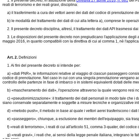
1. Il presente decreto, in attuazione della
Direttiva 27 aprile 2016, n. 681
del Pa
reati di terrorismo e dei reati gravi, disciplina:
a) il trasferimento a cura dei vettori aerei dei dati del codice di prenotazione de
b) le modalità del trattamento dei dati di cui alla lettera a), comprese le operaz
2. Il presente decreto disciplina, altresì, il trattamento dei dati API trasmessi dai ve
3. Le disposizioni del presente decreto non pregiudicano l'applicazione degli accor
maggio 2016, in quanto compatibili con la direttiva di cui al comma 1, nè l'applica
Art. 2.
Definizioni
1. Ai fini del presente decreto si intende per:
a) «dati PNR», le informazioni relative al viaggio di ciascun passeggero consistent
codice di prenotazione. Nel caso in cui con una singola prenotazione vengano acquist
controllo delle partenze in fase di imbarco o in sistemi equivalenti dotati delle m
b) «mascheramento dei dati», l'operazione attraverso la quale vengono resi non vi
c) «pseudonimizzazione»: il trattamento dei dati personali in modo tale che i dati
siano conservate separatamente e soggette a misure tecniche e organizzative intese 
d) «metodo push», il metodo in base al quale i vettori aerei trasferiscono i dati 
e) «passeggero», chiunque, a esclusione dei membri dell'equipaggio, sia trasportat
f) «reati di terrorismo», i reati di cui all'articolo 51, comma 3-quater, del codice
g) «reati gravi», i reati che, ai sensi della legge penale italiana, integrano le fat