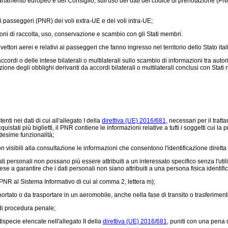
rlamento europeo e del Consiglio, sull'uso dei dati del codice di prenotazione (PNR
i passeggeri (PNR) dei voli extra-UE e dei voli intra-UE;
ioni di raccolta, uso, conservazione e scambio con gli Stati membri.
ttori aerei e relativi ai passeggeri che fanno ingresso nel territorio dello Stato italia
di o delle intese bilaterali o multilaterali sullo scambio di informazioni tra autor
zione degli obblighi derivanti da accordi bilaterali o multilaterali conclusi con Stat
i nei dati di cui all'allegato I della
direttiva (UE) 2016/681,
necessari per il tratta
ati più biglietti, il PNR contiene le informazioni relative a tutti i soggetti cui la p
edesime funzionalità;
sibili alla consultazione le informazioni che consentono l'identificazione diretta d
 personali non possano più essere attribuiti a un interessato specifico senza l'util
a garantire che i dati personali non siano attribuiti a una persona fisica identifica
PNR al Sistema Informativo di cui al comma 2, lettera m);
o o da trasportare in un aeromobile, anche nella fase di transito o trasferimento, e
 di procedura penale;
tispecie elencate nell'allegato II della
direttiva (UE) 2016/681,
puniti con una pena d