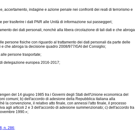
e, accertamento, indagine e azione penale nei confronti dei reati di terrorismo e
re per trasferire i dati PNR alle Unità di informazione sui passeggeri;
mento dei dati personali, nonchè alla libera circolazione di tali dati e che abroga
le persone fisiche con riguardo al trattamento dei dati personali da parte delle
ati e che abroga la decisione quadro 2008/977/GAI del Consiglio;
i alle persone trasportate;
di delegazione europea 2016-2017;
hengen del 14 giugno 1985 tra i Governi degli Stati dell'Unione economica del
oni comuni; b) dell'accordo di adesione della Repubblica italiana alla
a convenzione, il relativo atto finale, con annessi l'atto finale, il processo
iva agli articoli 2 e 3 dell'accordo di adesione summenzionato; c) dell'accordo tra
27 novembre 1990.»;
8, n. 286;