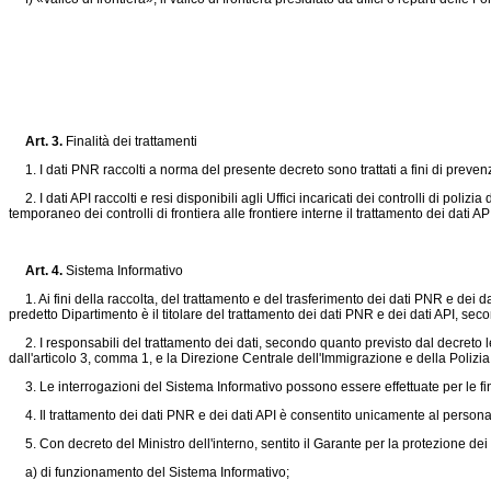
Art. 3.
Finalità dei trattamenti
1. I dati PNR raccolti a norma del presente decreto sono trattati a fini di prevenzi
2. I dati API raccolti e resi disponibili agli Uffici incaricati dei controlli di polizi
temporaneo dei controlli di frontiera alle frontiere interne il trattamento dei dati A
Art. 4.
Sistema Informativo
1. Ai fini della raccolta, del trattamento e del trasferimento dei dati PNR e dei da
predetto Dipartimento è il titolare del trattamento dei dati PNR e dei dati API, sec
2. I responsabili del trattamento dei dati, secondo quanto previsto dal decreto l
dall'articolo 3, comma 1, e la Direzione Centrale dell'Immigrazione e della Polizia d
3. Le interrogazioni del Sistema Informativo possono essere effettuate per le finali
4. Il trattamento dei dati PNR e dei dati API è consentito unicamente al personal
5. Con decreto del Ministro dell'interno, sentito il Garante per la protezione dei d
a) di funzionamento del Sistema Informativo;