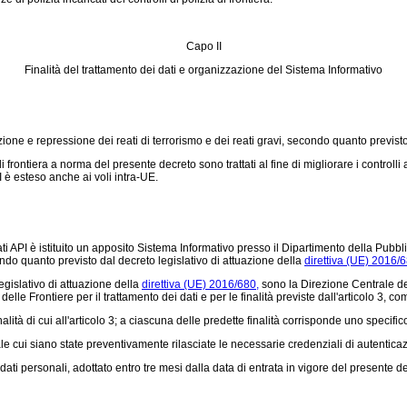
Capo II
Finalità del trattamento dei dati e organizzazione del Sistema Informativo
one e repressione dei reati di terrorismo e dei reati gravi, secondo quanto previsto al
a di frontiera a norma del presente decreto sono trattati al fine di migliorare i controlli
PI è esteso anche ai voli intra-UE.
ti API è istituito un apposito Sistema Informativo presso il Dipartimento della Pubbli
ondo quanto previsto dal decreto legislativo di attuazione della
direttiva (UE) 2016/6
egislativo di attuazione della
direttiva (UE) 2016/680,
sono la Direzione Centrale dell
elle Frontiere per il trattamento dei dati e per le finalità previste dall'articolo 3, c
tà di cui all'articolo 3; a ciascuna delle predette finalità corrisponde uno specifico
e cui siano state preventivamente rilasciate le necessarie credenziali di autentica
ati personali, adottato entro tre mesi dalla data di entrata in vigore del presente d