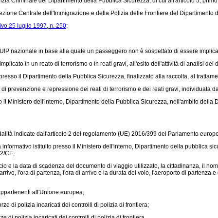
ia Criminale del Dipartimento della Pubblica Sicurezza, di cui all'articolo 5, primo
zione Centrale dell'Immigrazione e della Polizia delle Frontiere del Dipartimento de
ivo 25 luglio 1997, n. 250;
ll'UIP nazionale in base alla quale un passeggero non è sospettato di essere implicato
cato in un reato di terrorismo o in reati gravi, all'esito dell'attività di analisi dei
resso il Dipartimento della Pubblica Sicurezza, finalizzato alla raccolta, al trattam
i prevenzione e repressione dei reati di terrorismo e dei reati gravi, individuata 
 il Ministero dell'interno, Dipartimento della Pubblica Sicurezza, nell'ambito dell
alità indicate dall'articolo 2 del
regolamento (UE) 2016/399
del Parlamento europe
nformativo istituito presso il Ministero dell'interno, Dipartimento della pubblica si
82/CE;
o e la data di scadenza del documento di viaggio utilizzato, la cittadinanza, il nome c
arrivo, l'ora di partenza, l'ora di arrivo e la durata del volo, l'aeroporto di partenza 
 appartenenti all'Unione europea;
rze di polizia incaricati dei controlli di polizia di frontiera;
e di polizia incaricati dei controlli di polizia di frontiera.