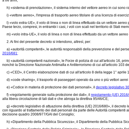
a tre anni;
h) «sistema di prenotazione», il sistema interno del vettore aereo in cui sono racc
i) «vettore aereo», l'impresa di trasporto aereo titolare di una licenza di esercizi
l) «volo extra-UE», il volo di linea o non di linea effettuato da un vettore aereo p
Paese terzo, compresi, in entrambi i casi, i voli con scali nel territorio di Stati memb
m) «volo intra-UE», il volo di linea o non di linea effettuato da un vettore aereo p
2. Ai fini del presente decreto si intendono, altresì, per:
a) «autorità competenti», le autorità responsabili della prevenzione e del perse
2016/681;
b) «autorità competenti nazionali», le Forze di polizia di cui all'articolo 16, prim
nonchè la Direzione Nazionale Antimafia e Antiterrorismo di cui all'articolo 103 d
c) «CED», il Centro elaborazione dati di cui all'articolo 8 della legge 1° aprile 
d) «code sharing», il trasporto di passeggeri operato da uno o più vettori aerei p
e) «Codice in materia di protezione dei dati personali», il
decreto legislativo 3
f) «regolamento generale sulla protezione dei dati», il
regolamento (UE) 2016
alla libera circolazione di tali dati e che abroga la
direttiva 95/46/CE;
g) «decreto legislativo di attuazione della direttiva (UE) 2016/680», il decreto l
con riguardo al trattamento dei dati personali da parte delle Autorità competenti a
decisione quadro 2008/977/GAI del Consiglio;
h) «Dipartimento della Pubblica Sicurezza», il Dipartimento della Pubblica Sicurez