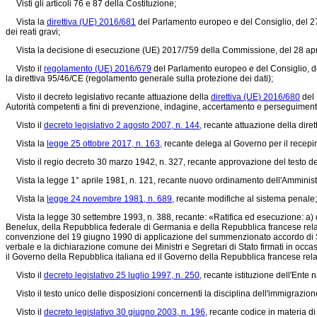
Visti gli articoli 76 e 87 della Costituzione;
Vista la
direttiva (UE) 2016/681
del Parlamento europeo e del Consiglio, del 27 
dei reati gravi;
Vista la
decisione di esecuzione (UE) 2017/759
della Commissione, del 28 aprile
Visto il
regolamento (UE) 2016/679
del Parlamento europeo e del Consiglio, del 
la
direttiva 95/46/CE
(regolamento generale sulla protezione dei dati);
Visto il decreto legislativo recante attuazione della
direttiva (UE) 2016/680
del 
Autorità competenti a fini di prevenzione, indagine, accertamento e perseguimento
Visto il
decreto legislativo 2 agosto 2007, n. 144,
recante attuazione della
dire
Vista la
legge 25 ottobre 2017, n. 163,
recante delega al Governo per il recepime
Visto il
regio decreto 30 marzo 1942, n. 327,
recante approvazione del testo def
Vista la legge 1° aprile 1981, n. 121, recante nuovo ordinamento dell'Amminist
Vista la
legge 24 novembre 1981, n. 689,
recante modifiche al sistema penale;
Vista la legge 30 settembre 1993, n. 388, recante: «Ratifica ed esecuzione: a) d
Benelux, della Repubblica federale di Germania e della Repubblica francese relati
convenzione del 19 giugno 1990 di applicazione del summenzionato accordo di Scheng
verbale e la dichiarazione comune dei Ministri e Segretari di Stato firmati in occa
il Governo della Repubblica italiana ed il Governo della Repubblica francese relativo 
Visto il
decreto legislativo 25 luglio 1997, n. 250,
recante istituzione dell'Ente n
Visto il testo unico delle disposizioni concernenti la disciplina dell'immigrazion
Visto il
decreto legislativo 30 giugno 2003, n. 196,
recante codice in materia di