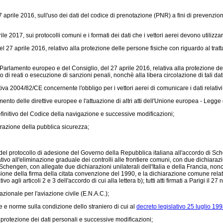
aprile 2016, sull'uso dei dati del codice di prenotazione (PNR) a fini di prevenzion
 2017, sui protocolli comuni e i formati dei dati che i vettori aerei devono utilizza
27 aprile 2016, relativo alla protezione delle persone fisiche con riguardo al tratta
Parlamento europeo e del Consiglio, del 27 aprile 2016, relativa alla protezione del
 di reati o esecuzione di sanzioni penali, nonchè alla libera circolazione di tali d
ttiva 2004/82/CE
concernente l'obbligo per i vettori aerei di comunicare i dati relativ
nto delle direttive europee e l'attuazione di altri atti dell'Unione europea -
Legge 
initivo del Codice della navigazione e successive modificazioni;
razione della pubblica sicurezza;
el protocollo di adesione del Governo della Repubblica italiana all'accordo di Sc
vo all'eliminazione graduale dei controlli alle frontiere comuni, con due dichiarazi
en, con allegate due dichiarazioni unilaterali dell'Italia e della Francia, nonchè l
sione della firma della citata convenzione del 1990, e la dichiarazione comune relat
agli articoli 2 e 3 dell'accordo di cui alla lettera b); tutti atti firmati a Parigi il 
azionale per l'aviazione civile (E.N.A.C.);
e e norme sulla condizione dello straniero di cui al
decreto legislativo 25 luglio 199
 protezione dei dati personali e successive modificazioni;