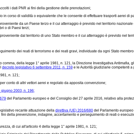
olti i dati PNR ai fini della gestione delle prenotazioni;
o in corso di validità o equivalente che le consente di effettuare trasporti aerei di 
roveniente da un Paese terzo e il cui atterraggio è previsto nel territorio nazionale o
ri o di Paesi terzi;
roveniente dal territorio di uno Stato membro e il cui atterraggio è previsto nel terr
guimento dei reati di terrorismo e dei reati gravi, individuate da ogni Stato mem
o comma, della legge 1° aprile 1981, n. 121, la Direzione Investigativa Antimafia, gli 
el
decreto legislativo 6 settembre 2011, n. 159
e le Autorità giudiziarie competenti a p
1981, n. 121;
er conto di altri vettori aerei e regolato da apposita convenzione;
0 giugno 2003, n. 196;
/679
del Parlamento europeo e del Consiglio del 27 aprile 2016, relativo alla protez
egislativo recante attuazione della
direttiva (UE) 2016/680
del Parlamento europeo e 
i fini della prevenzione, indagine, accertamento e perseguimento di reati o esecuzion
za, di cui all'articolo 4 della legge 1° aprile 1981, n. 121;