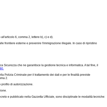
l'articolo 6, comma 2, lettere b), c) e d).
 alle frontiere esterne e prevenire l'immigrazione illegale. In caso di ripristino
ca Sicurezza che ne garantisce la gestione tecnica e informatica. A tal fine, il
80.
a Polizia Criminale per il trattamento dei dati e per le finalità previste
omma 2.
 profilo di autorizzazione.
zione.
ecreto e pubblicato nella Gazzetta Ufficiale, sono disciplinate le modalità tecniche: