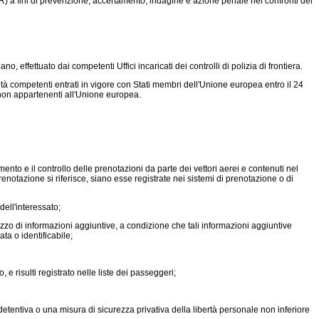
) a fini di prevenzione, accertamento, indagine e azione penale nei confronti dei
no, effettuato dai competenti Uffici incaricati dei controlli di polizia di frontiera.
ità competenti entrati in vigore con Stati membri dell'Unione europea entro il 24
i non appartenenti all'Unione europea.
mento e il controllo delle prenotazioni da parte dei vettori aerei e contenuti nel
renotazione si riferisce, siano esse registrate nei sistemi di prenotazione o di
ell'interessato;
izzo di informazioni aggiuntive, a condizione che tali informazioni aggiuntive
ta o identificabile;
 risulti registrato nelle liste dei passeggeri;
etentiva o una misura di sicurezza privativa della libertà personale non inferiore