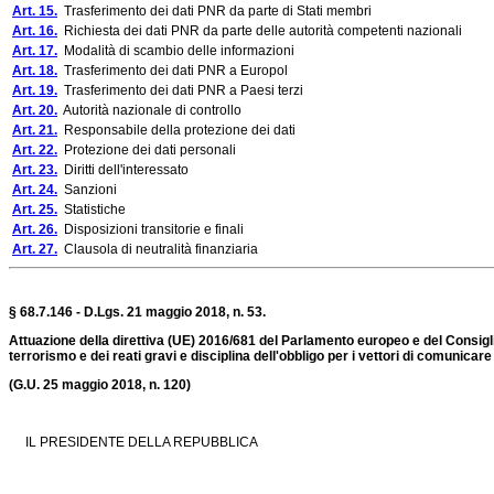
Art. 15.
Trasferimento dei dati PNR da parte di Stati membri
Art. 16.
Richiesta dei dati PNR da parte delle autorità competenti nazionali
Art. 17.
Modalità di scambio delle informazioni
Art. 18.
Trasferimento dei dati PNR a Europol
Art. 19.
Trasferimento dei dati PNR a Paesi terzi
Art. 20.
Autorità nazionale di controllo
Art. 21.
Responsabile della protezione dei dati
Art. 22.
Protezione dei dati personali
Art. 23.
Diritti dell'interessato
Art. 24.
Sanzioni
Art. 25.
Statistiche
Art. 26.
Disposizioni transitorie e finali
Art. 27.
Clausola di neutralità finanziaria
§ 68.7.146 - D.Lgs. 21 maggio 2018, n. 53.
Attuazione della direttiva (UE) 2016/681 del Parlamento europeo e del Consiglio,
terrorismo e dei reati gravi e disciplina dell'obbligo per i vettori di comunicare
(G.U. 25 maggio 2018, n. 120)
IL PRESIDENTE DELLA REPUBBLICA