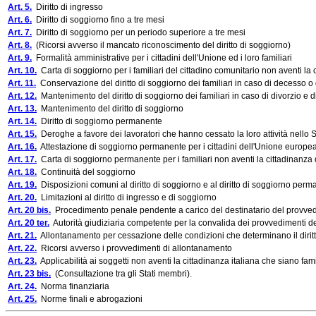
Art. 5.
Diritto di ingresso
Art. 6.
Diritto di soggiorno fino a tre mesi
Art. 7.
Diritto di soggiorno per un periodo superiore a tre mesi
Art. 8.
(Ricorsi avverso il mancato riconoscimento del diritto di soggiorno)
Art. 9.
Formalità amministrative per i cittadini dell'Unione ed i loro familiari
Art. 10.
Carta di soggiorno per i familiari del cittadino comunitario non aventi l
Art. 11.
Conservazione del diritto di soggiorno dei familiari in caso di decesso o
Art. 12.
Mantenimento del diritto di soggiorno dei familiari in caso di divorzio e
Art. 13.
Mantenimento del diritto di soggiorno
Art. 14.
Diritto di soggiorno permanente
Art. 15.
Deroghe a favore dei lavoratori che hanno cessato la loro attività nello S
Art. 16.
Attestazione di soggiorno permanente per i cittadini dell'Unione europe
Art. 17.
Carta di soggiorno permanente per i familiari non aventi la cittadinanz
Art. 18.
Continuità del soggiorno
Art. 19.
Disposizioni comuni al diritto di soggiorno e al diritto di soggiorno per
Art. 20.
Limitazioni al diritto di ingresso e di soggiorno
Art. 20 bis.
Procedimento penale pendente a carico del destinatario del provve
Art. 20 ter.
Autorità giudiziaria competente per la convalida dei provvedimenti d
Art. 21.
Allontanamento per cessazione delle condizioni che determinano il dirit
Art. 22.
Ricorsi avverso i provvedimenti di allontanamento
Art. 23.
Applicabilità ai soggetti non aventi la cittadinanza italiana che siano familia
Art. 23 bis.
(Consultazione tra gli Stati membri).
Art. 24.
Norma finanziaria
Art. 25.
Norme finali e abrogazioni