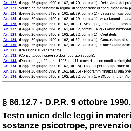
Art. 122.
(Legge 26 giugno 1990, n. 162, art. 29, comma 1) - Definizione del prog
Art. 123.
Verifica del trattamento in regime di sospensione di esecuzione della p
Art. 124.
(Legge 26 giugno 1990, n. 162, art. 29, comma 1) - Lavoratori tossicod
Art. 125.
(Legge 26 giugno 1990, n. 162, art. 29, comma 1) - Accertamenti di as
Art. 126.
(Legge 26 giugno 1990, n. 162, art. 31) - Accompagnamento del tossic
Art. 127.
(Legge 26 giugno 1990, n. 162, art. 32, commi 1 e 2) - Fondo nazionale d
Art. 128.
(Legge 26 giugno 1990, n. 162, art. 32, comma 1) - Contributi.
Art. 129.
(Legge 26 giugno 1990, n. 162, art. 32, comma 1) - Concessione di strut
Art. 130.
(Legge 26 giugno 1990, n. 162, art. 32, comma 1) - Concessione delle str
Art. 131.
(Relazione al Parlamento).
Art. 132.
(Consulta degli esperti e degli operatori sociali).
Art. 133.
(Decreto legge 22 aprile 1985, n. 144, convertito, con modificazioni,dal
Art. 134.
(Legge 26 giugno 1990, n. 162, art. 35) - Progetti per l'occupazione di 
Art. 135.
(Legge 26 giugno 1990, n. 162, art. 36) - Programmi finalizzati alla pre
Art. 136.
(Legge 26 giugno 1990, n. 162, art. 32, comma 1, e 38, comma 1) - Abr
§ 86.12.7 - D.P.R. 9 ottobre 1990,
Testo unico delle leggi in materi
sostanze psicotrope, prevenzione,