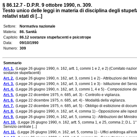
§ 86.12.7 - D.P.R. 9 ottobre 1990, n. 309.
Testo unico delle leggi in materia di disciplina degli stupe
relativi stati di [...]
Settore:
Normativa nazionale
Materia:
86. Sanità
Capitolo:
86.12 sostanze stupefacenti e psicotrope
Data:
09/10/1990
Numero:
309
Sommario
Art. 1.
(Legge 26 giugno 1990, n. 162, artt. 1, commi 1 e 2, e 2) (Comitato naziona
sostanze stupefacenti)
Art. 2.
(Legge 26 giugno 1990, n. 162, art. 3, commi 1 e 2) - Attribuzioni del Minis
Art. 3.
(Legge 26 giugno 1990, n. 162, art. 3, commi 1 e 3) - Istituzione del Servi
Art. 4.
(Legge 26 giugno 1990, n. 162, art. 3, commi 1, 4 e 5) - Composizione del
Art. 5.
(Legge 22 dicembre 1975, n. 685, art. 3) - Controllo e vigilanza.
Art. 6.
(Legge 22 dicembre 1975, n. 685, art. 4) - Modalità della vigilanza.
Art. 7.
(Legge 22 dicembre 1975, n. 685, art. 5) - Obbligo di esibizione di docum
Art. 8.
(Legge 26 giugno 1990, n. 162, art. 4, comma 1) - Opposizione alle ispezi
Art. 9.
(Legge 26 giugno 1990, n. 162, art. 5, comma 1) - Attribuzioni del Ministro 
Art. 10.
(Legge 26 giugno 1990, n. 162, artt. 5, comma 1, e 25, comma 2; D.L. 1° ap
Servizio centrale [...]
Art. 11.
(Legge 26 giugno 1990, n. 162, art. 5, comma 1) - Uffici antidroga all'est