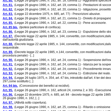
Art. 80.
(Legge 26 giugno 1990, n. 162, art. 18, comma 1) - Aggravanti specifich
Art. 81.
(Legge 26 giugno 1990, n. 162, art. 19, comma 1) - Prestazioni di soccorso
Art. 82.
(Legge 26 giugno 1990, n. 162, art. 20, comma 1) - Istigazione, proselit
Art. 83.
(Legge 22 dicembre 1975, n. 685, art. 77) - Prescrizioni abusive.
Art. 84.
(Legge 26 giugno 1990, n. 162, art. 21, comma 1) - Divieto di propaganda
Art. 85.
(Legge 26 giugno 1990, n. 162, art. 22, comma 1) - Pene accessorie.
Art. 85 bis.
(Ipotesi particolare di confisca).
Art. 86.
(Legge 26 giugno 1990, n. 162, art. 23, comma 1) - Espulsione dello st
Art. 87.
(Decreto legge 22 aprile 1985, n. 144, convertito, con modificazioni,dal
dall'autorità giudiziaria.
Art. 88.
(Decreto legge 22 aprile 1985, n. 144, convertito, con modificazioni,dal
sequestrate.
Art. 89.
(Decreto legge 22 aprile 1985, n.144, convertito, con modificazioni dalla 
procedura penale) - [...]
Art. 90.
(Legge 26 giugno 1990, n. 162, art. 24, comma 1) - Sospensione dell'es
Art. 91.
(Legge 26 giugno 1990, n. 162, art. 24, comma 1) - Istanza per la sospe
Art. 92.
(Legge 26 giugno 1990, n. 162, art. 24, comma 1) - Procedimento innanzi
Art. 93.
(Legge 26 giugno 1990, n. 162, art. 24, comma 1) - Estinzione del reato
Art. 94.
(Legge 26 luglio 1975, n. 354, art. 47 bis, introdotto dall'art. 4 ter del d
297,come sostituito [...]
Art. 94 bis.
(Concessione dei benefici ai recidivi).
Art. 95.
(Legge 26 giugno 1990, n. 162, articoli 24, comma 2, e 30) - Esecuzione 
Art. 96.
(Legge 22 dicembre 1975, n. 685, art. 84 - decreto-legge 22 aprile 1985, n
26 giugno 1990, n. 162, [...]
Art. 97.
(Attività sotto copertura).
Art. 98.
(Legge 26 giugno 1990, n. 162, art. 25, comma 1) - Ritardo o omissione deg