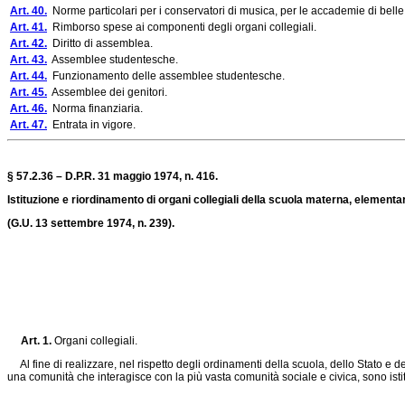
Art. 40.
Norme particolari per i conservatori di musica, per le accademie di belle
Art. 41.
Rimborso spese ai componenti degli organi collegiali.
Art. 42.
Diritto di assemblea.
Art. 43.
Assemblee studentesche.
Art. 44.
Funzionamento delle assemblee studentesche.
Art. 45.
Assemblee dei genitori.
Art. 46.
Norma finanziaria.
Art. 47.
Entrata in vigore.
§ 57.2.36 – D.P.R. 31 maggio 1974, n. 416.
Istituzione e riordinamento di organi collegiali della scuola materna, elementa
(G.U. 13 settembre 1974, n. 239).
Art. 1.
Organi collegiali.
Al fine di realizzare, nel rispetto degli ordinamenti della scuola, dello Stato e d
una comunità che interagisce con la più vasta comunità sociale e civica, sono istituiti,