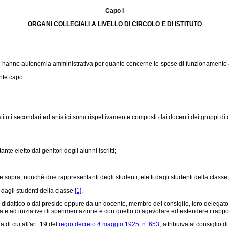
Capo I
ORGANI COLLEGIALI A LIVELLO DI CIRCOLO E DI ISTITUTO
 statali hanno autonomia amministrativa per quanto concerne le spese di funzionamento
ente capo.
stituti secondari ed artistici sono rispettivamente composti dai docenti dei gruppi di
 eletto dai genitori degli alunni iscritti;
sopra, nonché due rappresentanti degli studenti, eletti dagli studenti della classe;
i dagli studenti della classe
[1]
.
 didattico o dal preside oppure da un docente, membro del consiglio, loro delegato; s
a e ad iniziative di sperimentazione e con quello di agevolare ed estendere i rapporti
 di cui all'art. 19 del
regio decreto 4 maggio 1925, n. 653
, attribuiva al consiglio 