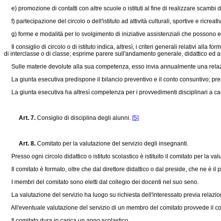
e) promozione di contatti con altre scuole o istituti al fine di realizzare scambi d
f) partecipazione del circolo o dell'istituto ad attività culturali, sportive e ricreat
g) forme e modalità per lo svolgimento di iniziative assistenziali che possono ess
Il consiglio di circolo o di istituto indica, altresì, i criteri generali relativi alla
di interclasse o di classe; esprime parere sull'andamento generale, didattico ed ammi
Sulle materie devolute alla sua competenza, esso invia annualmente una relazione
La giunta esecutiva predispone il bilancio preventivo e il conto consuntivo; prepara i
La giunta esecutiva ha altresì competenza per i provvedimenti disciplinari a carico
Art. 7.
Consiglio di disciplina degli alunni.
[5]
Art. 8.
Comitato per la valutazione del servizio degli insegnanti.
Presso ogni circolo didattico o istituto scolastico è istituito il comitato per la va
Il comitato è formato, oltre che dal direttore didattico o dal preside, che ne è il
I membri del comitato sono eletti dal collegio dei docenti nel suo seno.
La valutazione del servizio ha luogo su richiesta dell'interessato previa relazione
All'eventuale valutazione del servizio di un membro del comitato provvede il comita
Il comitato dura in carica un anno scolastico.