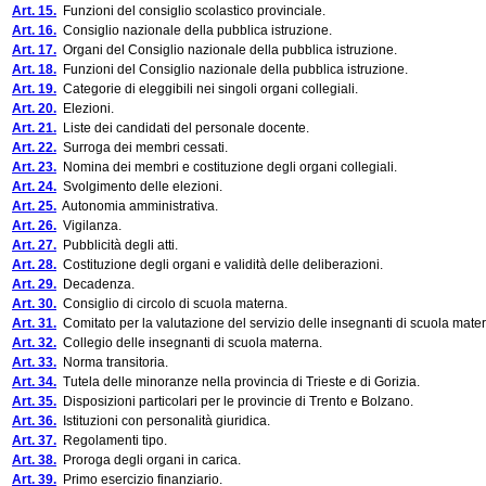
Art. 15.
Funzioni del consiglio scolastico provinciale.
Art. 16.
Consiglio nazionale della pubblica istruzione.
Art. 17.
Organi del Consiglio nazionale della pubblica istruzione.
Art. 18.
Funzioni del Consiglio nazionale della pubblica istruzione.
Art. 19.
Categorie di eleggibili nei singoli organi collegiali.
Art. 20.
Elezioni.
Art. 21.
Liste dei candidati del personale docente.
Art. 22.
Surroga dei membri cessati.
Art. 23.
Nomina dei membri e costituzione degli organi collegiali.
Art. 24.
Svolgimento delle elezioni.
Art. 25.
Autonomia amministrativa.
Art. 26.
Vigilanza.
Art. 27.
Pubblicità degli atti.
Art. 28.
Costituzione degli organi e validità delle deliberazioni.
Art. 29.
Decadenza.
Art. 30.
Consiglio di circolo di scuola materna.
Art. 31.
Comitato per la valutazione del servizio delle insegnanti di scuola mate
Art. 32.
Collegio delle insegnanti di scuola materna.
Art. 33.
Norma transitoria.
Art. 34.
Tutela delle minoranze nella provincia di Trieste e di Gorizia.
Art. 35.
Disposizioni particolari per le provincie di Trento e Bolzano.
Art. 36.
Istituzioni con personalità giuridica.
Art. 37.
Regolamenti tipo.
Art. 38.
Proroga degli organi in carica.
Art. 39.
Primo esercizio finanziario.