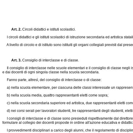
Art. 2.
Circoli didattici e istituti scolastici.
I circoli didattici e gli istituti scolastici di istruzione secondaria ed artistica
A livello di circolo e di istituto sono istituiti gli organi collegiali previsti dal pres
Art. 3.
Consiglio di interclasse e di classe.
Il consiglio di interclasse nelle scuole elementari e il consiglio di classe negli i
e dai docenti di ogni singola classe nella scuola secondaria.
Fanno parte, altresì, del consiglio di interclasse o di classe:
a) nella scuola elementare, per ciascuna delle classi interessate un rappresentante
b) nella scuola media, quattro rappresentanti eletti come sopra;
c) nella scuola secondaria superiore ed artistica, due rappresentanti eletti come 
d) nei corsi serali per lavoratori studenti, tre rappresentanti degli studenti, elett
I consigli di interclasse e di classe sono presieduti rispettivamente dal direttore
formulare al collegio dei docenti proposte in ordine all'azione educativa e didattic
I provvedimenti disciplinari a carico degli alunni, che il regolamento di disciplina