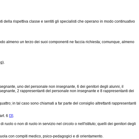
i della rispettiva classe e sentiti gli specialisti che operano in modo continuativo
e quando almeno un terzo dei suoi componenti ne faccia richiesta; comunque, almeno
g).
nsegnante, uno del personale non insegnante, 6 dei genitori degli alunni, il
 insegnante, 2 rappresentanti del personale non insegnante e 8 rappresentanti dei
uattro; in tal caso sono chiamati a far parte del consiglio altrettanti rappresentanti
art. 6
[3]
.
lo o non di ruolo in servizio nel circolo o nell'istituto; quelli dei genitori degli
 scuola con compiti medico, psico-pedagogici e di orientamento.