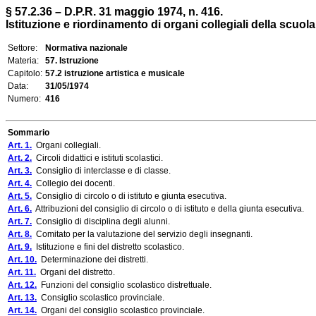
§ 57.2.36 – D.P.R. 31 maggio 1974, n. 416.
Istituzione e riordinamento di organi collegiali della scuol
Settore:
Normativa nazionale
Materia:
57. Istruzione
Capitolo:
57.2 istruzione artistica e musicale
Data:
31/05/1974
Numero:
416
Sommario
Art. 1.
Organi collegiali.
Art. 2.
Circoli didattici e istituti scolastici.
Art. 3.
Consiglio di interclasse e di classe.
Art. 4.
Collegio dei docenti.
Art. 5.
Consiglio di circolo o di istituto e giunta esecutiva.
Art. 6.
Attribuzioni del consiglio di circolo o di istituto e della giunta esecutiva.
Art. 7.
Consiglio di disciplina degli alunni.
Art. 8.
Comitato per la valutazione del servizio degli insegnanti.
Art. 9.
Istituzione e fini del distretto scolastico.
Art. 10.
Determinazione dei distretti.
Art. 11.
Organi del distretto.
Art. 12.
Funzioni del consiglio scolastico distrettuale.
Art. 13.
Consiglio scolastico provinciale.
Art. 14.
Organi del consiglio scolastico provinciale.