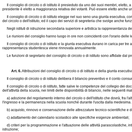
Il consiglio di circolo o di istituto è presieduto da uno dei suoi membri, eletto,
presidente è eletto a maggioranza relativa dei votanti. Può essere eletto anche u
Il consiglio di circolo o di istituto elegge nel suo seno una giunta esecutiva, comp
del circolo o dell'istituto, ed il capo dei servizi di segreteria che svolge anche fun
Negli istituti di istruzione secondaria superiore e artistica la rappresentanza dei 
Le riunioni del consiglio hanno luogo in ore non coincidenti con l'orario delle le
Il consiglio di circolo o di istituto e la giunta esecutiva durano in carica per tre an
rappresentanza studentesca viene rinnovata annualmente.
Le funzioni di segretario del consiglio di circolo o di istituto sono affidate dal
Art. 6.
Attribuzioni del consiglio di circolo o di istituto e della giunta esecutiv
Il consiglio di circolo o di istituto delibera il bilancio preventivo e il conto cons
Il consiglio di circolo o di istituto, fatte salve le competenze del collegio dei d
dell'attività della scuola, nei limiti delle disponibilità di bilancio, nelle seguenti ma
a) adozione del regolamento interno del circolo o dell'istituto che dovrà, fra l'altr
l'ingresso e la permanenza nella scuola nonché durante l'uscita dalla medesima.
b) acquisto, rinnovo e conservazione delle attrezzature tecnico-scientifiche e dei s
c) adattamento del calendario scolastico alle specifiche esigenze ambientali;
d) criteri per la programmazione e l'attuazione delle attività parascolastiche, inte
istruzione;