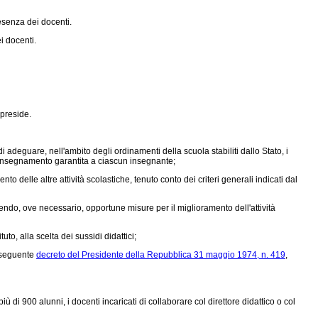
esenza dei docenti.
i docenti.
 preside.
 adeguare, nell'ambito degli ordinamenti della scuola stabiliti dallo Stato, i
di insegnamento garantita a ciascun insegnante;
o delle altre attività scolastiche, tenuto conto dei criteri generali indicati dal
endo, ove necessario, opportune misure per il miglioramento dell'attività
tuto, alla scelta dei sussidi didattici;
nseguente
decreto del Presidente della Repubblica 31 maggio 1974, n. 419
,
 di 900 alunni, i docenti incaricati di collaborare col direttore didattico o col