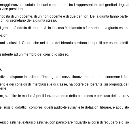
 a maggioranza assoluta dei suoi componenti, tra i rappresentanti dei genitori degli
n vice presidente.
osta di un docente, di un non docente e di due genitori. Della giunta fanno parte di 
zioni di segretario della giunta stessa.
genitori è ridotta di una unità; in tal caso è chiamato a far parte della giunta esecu
zioni.
ni scolastici. Coloro che nel corso del triennio perdono i requisiti per essere eletti i
 presidente ad un membro del consiglio stesso.
a.
untivo e dispone in ordine all'impiego dei mezzi finanziari per quanto concerne il funz
ocenti e dei consigli di interclasse, e di classe, ha potere deliberante, su proposta
terie:
o, stabilire le modalità per il funzionamento della biblioteca e per l'uso delle attrezz
ussidi didattici, compresi quelli audio-televisivi e le dotazioni librarie, e acquisto
rscolastiche, extrascolastiche, con particolare riguardo ai corsi di recupero e di sost