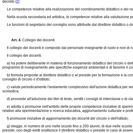
decreto
[2]
.
Le competenze relative alla realizzazione del coordinamento didattico e dei rappor
Nella scuola secondaria ed artistica, le competenze relative alla valutazione peri
Le funzioni di segretario del consiglio sono attribuite dal direttore didattico o 
Art. 4.
Collegio dei docenti.
Il collegio dei docenti è composto dal personale insegnante di ruolo e non di ruolo 
Il collegio dei docenti:
a) ha potere deliberante in materia di funzionamento didattico del circolo o dell'i
programmi di insegnamento alle specifiche esigenze ambientali e di favorire il coo
b) formula proposte al direttore didattico o al preside per la formazione e la compos
consiglio di circolo o d'istituto;
c) valuta periodicamente l'andamento complessivo dell'azione didattica per verific
scolastica;
d) provvede all'adozione dei libri di testo, sentiti i consigli di interclasse o di class
e) adotta o promuove nell'ambito delle proprie competenze iniziative di speriment
relativo alla sperimentazione e ricerca educativa, aggiornamento culturale e professi
f) promuove iniziative di aggiornamento dei docenti del circolo o dell'istituto;
g) elegge, in numero di uno nelle scuole fino a 200 alunni, di due nelle scuole fino
preside; uno degli eletti sostituisce il direttore didattico o preside in caso di ass