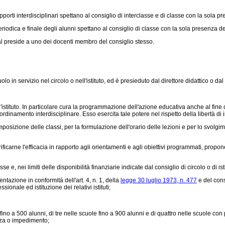
ti interdisciplinari spettano al consiglio di interclasse e di classe con la sola pr
odica e finale degli alunni spettano al consiglio di classe con la sola presenza de
dal preside a uno dei docenti membro del consiglio stesso.
in servizio nel circolo o nell'istituto, ed è presieduto dal direttore didattico o dal
stituto. In particolare cura la programmazione dell'azione educativa anche al fine di
rdinamento interdisciplinare. Esso esercita tale potere nel rispetto della libertà 
izione delle classi, per la formulazione dell'orario delle lezioni e per lo svolgiment
arne l'efficacia in rapporto agli orientamenti e agli obiettivi programmati, propon
e e, nei limiti delle disponibilità finanziarie indicate dal consiglio di circolo o di isti
azione in conformità dell'art. 4, n. 1, della
legge 30 luglio 1973, n. 477
e del co
onale ed istituzione dei relativi istituti;
 a 500 alunni, di tre nelle scuole fino a 900 alunni e di quattro nelle scuole con più
enza o impedimento;