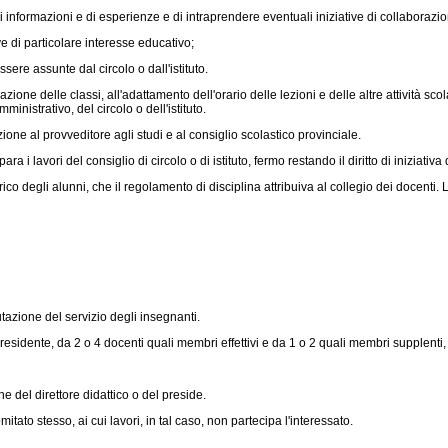
i informazioni e di esperienze e di intraprendere eventuali iniziative di collaborazi
ive di particolare interesse educativo;
ere assunte dal circolo o dall'istituto.
 formazione delle classi, all'adattamento dell'orario delle lezioni e delle altre attivit
nistrativo, del circolo o dell'istituto.
 al provveditore agli studi e al consiglio scolastico provinciale.
 lavori del consiglio di circolo o di istituto, fermo restando il diritto di iniziativa
 degli alunni, che il regolamento di disciplina attribuiva al collegio dei docenti. 
lutazione del servizio degli insegnanti.
 presidente, da 2 o 4 docenti quali membri effettivi e da 1 o 2 quali membri supplenti
 del direttore didattico o del preside.
to stesso, ai cui lavori, in tal caso, non partecipa l'interessato.