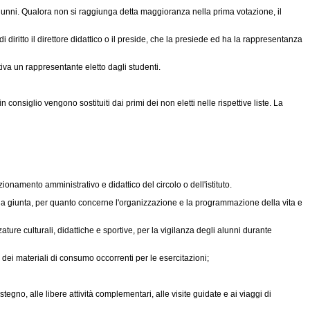
 alunni. Qualora non si raggiunga detta maggioranza nella prima votazione, il
diritto il direttore didattico o il preside, che la presiede ed ha la rappresentanza
tiva un rappresentante eletto dagli studenti.
n consiglio vengono sostituiti dai primi dei non eletti nelle rispettive liste. La
ionamento amministrativo e didattico del circolo o dell'istituto.
 della giunta, per quanto concerne l'organizzazione e la programmazione della vita e
ature culturali, didattiche e sportive, per la vigilanza degli alunni durante
 dei materiali di consumo occorrenti per le esercitazioni;
egno, alle libere attività complementari, alle visite guidate e ai viaggi di