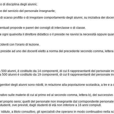
o di disciplina degli alunni;
ne del servizio del personale insegnante;
 scarso profitto o di irregolare comportamento degli alunni, su iniziativa dei docent
ntuali proposte e pareri dei consigli di interclasse o di classe.
isce ogni qualvolta il direttore didattico o il preside ne ravvisi la necessità oppur
denti con l'orario di lezione.
dal preside ad uno dei docenti eletto a norma del precedente secondo comma, lettera 
 a 500 alunni, è costituito da 14 componenti, di cui 6 rappresentanti del personale i
e a 500 alunni è costituito da 19 componenti, di cui 8 rappresentanti del personale
enitori degli alunni sono ridotti, in relazione alla popolazione scolastica, a tre e a q
vo sulle materie di cui al primo ed al secondo comma, lettera b), del successivo 
proprio seno; quelli del personale non insegnante dal corrispondente personale di ruo
studenti, ove previsti, dagli studenti di età non inferiore a 16 anni compiuti.
istituto, a titolo consultivo, gli specialisti che operano in modo continuativo nella