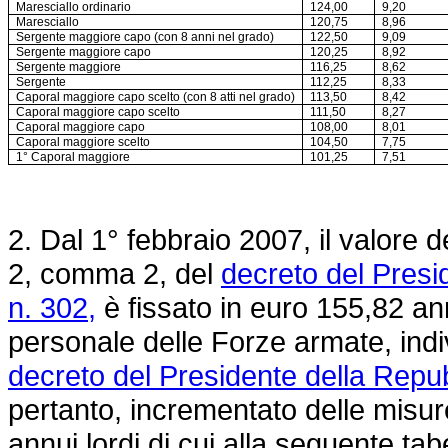
Maresciallo ordinario
124,00
9,20
Maresciallo
120,75
8,96
Sergente maggiore capo (con 8 anni nel grado)
122,50
9,09
Sergente maggiore capo
120,25
8,92
Sergente maggiore
116,25
8,62
Sergente
112,25
8,33
Caporal maggiore capo scelto (con 8 atti nel grado)
113,50
8,42
Caporal maggiore capo scelto
111,50
8,27
Caporal maggiore capo
108,00
8,01
Caporal maggiore scelto
104,50
7,75
1° Caporal maggiore
101,25
7,51
2. Dal 1° febbraio 2007, il valore de
2, comma 2, del
decreto del Pres
n. 302,
è fissato in euro 155,82 annu
personale delle Forze armate, indi
decreto del Presidente della Repu
pertanto, incrementato delle misure
annui lordi di cui alla seguente tabe