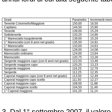
Gradi
Parametro
Incrementi mensi
Tenente Colonnello/Maggiore
150,00
16,50
Capitano
144,50
15,90
Tenente
139,00
15,29
Sottotenente
133,25
14,66
1° Maresciallo luogotenente
139,00
15,29
1° Maresciallo (con 8 anni nel grado)
135,50
14,91
1° Maresciallo
133,00
14,63
Maresciallo capo
128,00
14,08
Maresciallo ordinario
124,00
13,64
Maresciallo
120,75
13,28
Sergente maggiore capo (con 8 anni nel grado)
122,50
13,48
Sergente maggiore capo
120,25
13,23
Sergente maggiore
116,25
12,79
Sergente
112,25
12,35
Caporal maggiore capo (con 8 anni nel grado)
113,50
12,49
Caporal maggiore capo scelto
111,50
12,27
Caporal maggiore capo
108,00
11,88
Caporal maggiore scelto
104,50
11,49
1° Caporal maggiore
101,25
11,14
3. Dal 1° settembre 2007, il valore