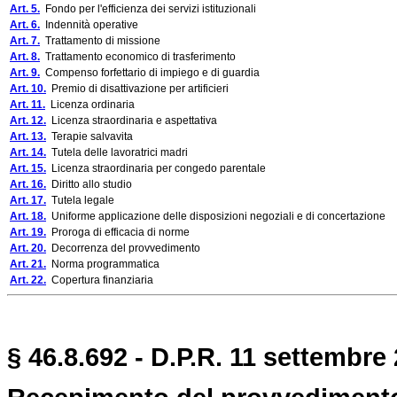
Art. 5.
Fondo per l'efficienza dei servizi istituzionali
Art. 6.
Indennità operative
Art. 7.
Trattamento di missione
Art. 8.
Trattamento economico di trasferimento
Art. 9.
Compenso forfettario di impiego e di guardia
Art. 10.
Premio di disattivazione per artificieri
Art. 11.
Licenza ordinaria
Art. 12.
Licenza straordinaria e aspettativa
Art. 13.
Terapie salvavita
Art. 14.
Tutela delle lavoratrici madri
Art. 15.
Licenza straordinaria per congedo parentale
Art. 16.
Diritto allo studio
Art. 17.
Tutela legale
Art. 18.
Uniforme applicazione delle disposizioni negoziali e di concertazione
Art. 19.
Proroga di efficacia di norme
Art. 20.
Decorrenza del provvedimento
Art. 21.
Norma programmatica
Art. 22.
Copertura finanziaria
§ 46.8.692 - D.P.R. 11 settembre