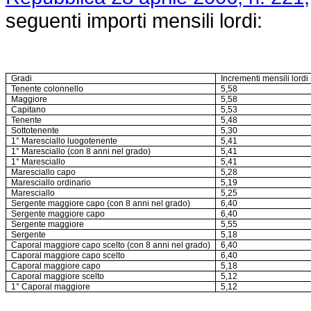
seguenti importi mensili lordi:
Gradi
Incrementi mensili lordi
Tenente colonnello
5,58
Maggiore
5,58
Capitano
5,53
Tenente
5,48
Sottotenente
5,30
1° Maresciallo luogotenente
5,41
1° Maresciallo (con 8 anni nel grado)
5,41
1° Maresciallo
5,41
Maresciallo capo
5,28
Maresciallo ordinario
5,19
Maresciallo
5,25
Sergente maggiore capo (con 8 anni nel grado)
6,40
Sergente maggiore capo
6,40
Sergente maggiore
5,55
Sergente
5,18
Caporal maggiore capo scelto (con 8 anni nel grado)
6,40
Caporal maggiore capo scelto
6,40
Caporal maggiore capo
5,18
Caporal maggiore scelto
5,12
1° Caporal maggiore
5,12