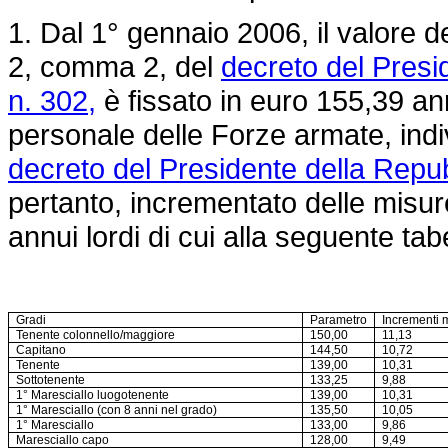
1. Dal 1° gennaio 2006, il valore de
2, comma 2, del
decreto del Pres
n. 302,
è fissato in euro 155,39 annu
personale delle Forze armate, indi
decreto del Presidente della Repu
pertanto, incrementato delle misure
annui lordi di cui alla seguente tabe
Gradi
Parametro
Incrementi m
Tenente colonnello/maggiore
150,00
11,13
Capitano
144,50
10,72
Tenente
139,00
10,31
Sottotenente
133,25
9,88
1° Maresciallo luogotenente
139,00
10,31
1° Maresciallo (con 8 anni nel grado)
135,50
10,05
1° Maresciallo
133,00
9,86
Maresciallo capo
128,00
9,49