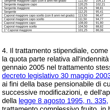
Sergente maggiore capo (con 8 anni nel grado
122,50
104,13
Sergente maggiore capo
120,25
102,21
Sergente maggiore
116,25
98,81
Sergente
112,25
95,41
Caporal maggiore capo scelto (con 8 anni nel grado)
113,50
96,47
Caporal maggiore capo scelto
111,50
94,77
Caporal maggiore capo
108,00
91,80
Caporal maggiore scelto
104,50
88,82
1° Caporal maggiore
101,25
86,06
4. Il trattamento stipendiale, com
la quota parte relativa all'indennit
gennaio 2005 nel trattamento stess
decreto legislativo 30 maggio 2003
ai fini della base pensionabile di cu
successive modificazioni, e dell'ap
della
legge 8 agosto 1995, n. 335,
trattamento complessivo fruito, in b