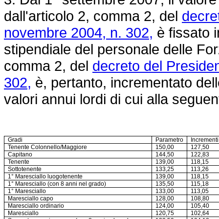
dall'articolo 2, comma 2, del
decre
novembre 2004, n. 302,
è fissato i
stipendiale del personale delle Forz
comma 2, del
decreto del Preside
302,
è, pertanto, incrementato dell
valori annui lordi di cui alla seguen
Gradi
Parametro
Incrementi 
Tenente Colonnello/Maggiore
150,00
127,50
Capitano
144,50
122,83
Tenente
139,00
118,15
Sottotenente
133,25
113,26
1° Maresciallo luogotenente
139,00
118,15
1° Maresciallo (con 8 anni nel grado)
135,50
115,18
1° Maresciallo
133,00
113,05
Maresciallo capo
128,00
108,80
Maresciallo ordinario
124,00
105,40
Maresciallo
120,75
102,64