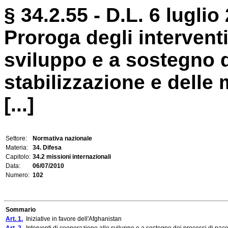
§ 34.2.55 - D.L. 6 luglio
Proroga degli intervent
sviluppo e a sostegno d
stabilizzazione e delle 
[...]
Settore:
Normativa nazionale
Materia:
34. Difesa
Capitolo:
34.2 missioni internazionali
Data:
06/07/2010
Numero:
102
Sommario
Art. 1.
Iniziative in favore dell'Afghanistan