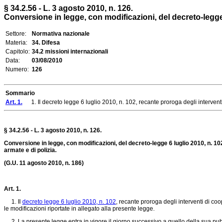
§ 34.2.56 - L. 3 agosto 2010, n. 126.
Conversione in legge, con modificazioni, del decreto-legge 6
Settore:
Normativa nazionale
Materia:
34. Difesa
Capitolo:
34.2 missioni internazionali
Data:
03/08/2010
Numero:
126
Sommario
Art. 1.
1. Il decreto legge 6 luglio 2010, n. 102, recante proroga degli interventi 
§ 34.2.56 - L. 3 agosto 2010, n. 126.
Conversione in legge, con modificazioni, del decreto-legge 6 luglio 2010, n. 102
armate e di polizia.
(G.U. 11 agosto 2010, n. 186)
Art. 1.
1. Il
decreto legge 6 luglio 2010, n. 102
, recante proroga degli interventi di co
le modificazioni riportate in allegato alla presente legge.
2. La presente legge entra in vigore il giorno successivo a quello della sua pubb