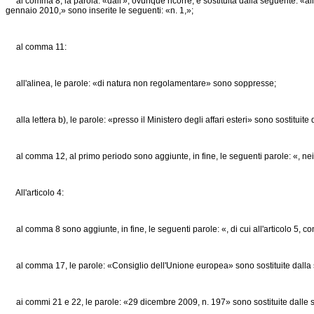
al comma 8, la parola: «dall'», ovunque ricorre, è sostituita dalla seguente: «all'
gennaio 2010,» sono inserite le seguenti: «n. 1,»;
al comma 11:
all'alinea, le parole: «di natura non regolamentare» sono soppresse;
alla lettera b), le parole: «presso il Ministero degli affari esteri» sono sostituit
al comma 12, al primo periodo sono aggiunte, in fine, le seguenti parole: «, nei li
All'articolo 4:
al comma 8 sono aggiunte, in fine, le seguenti parole: «, di cui all'articolo 5, 
al comma 17, le parole: «Consiglio dell'Unione europea» sono sostituite dalla 
ai commi 21 e 22, le parole: «29 dicembre 2009, n. 197» sono sostituite dalle 