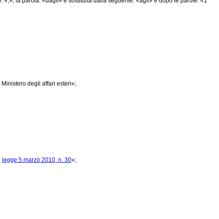
 «,», la parola: «dagli» è sostituita dalla seguente: «agli» e dopo le parole: «1°
Ministero degli affari esteri»;
a
legge 5 marzo 2010, n. 30
»;