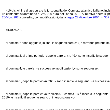
«10-bis. Al fine di assicurare la funzionalità del Comitato atlantico italiano, inclu
un contributo straordinario di 250.000 euro per l'anno 2010. Al relativo onere si p
2004, n. 282
, convertito, con modificazioni, dalla
legge 27 dicembre 2004, n. 307
All'articolo 3:
al comma 2 sono aggiunte, in fine, le seguenti parole: «, ricorrendo preferibilmen
al comma 3, al primo periodo, dopo le parole: «n. 49,» sono inserite le seguenti: «
al comma 4, le parole: «e successive modificazioni,» sono soppresse;
al comma 5, dopo le parole: «n. 266,» sono inserite le seguenti: «e successive 
al comma 6, dopo le parole: «all'articolo 01, comma 1,» è inserita la seguente: «de
2010» è inserito il seguente segno di interpunzione «,»;