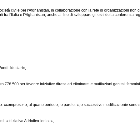
età civile per l'Afghanistan, in collaborazione con la rete di organizzazioni non g
i tra l'Italia e l'Afghanistan, anche al fine di sviluppare gli esiti della conferenza re
ondi fiduciari»;
778.500 per favorire iniziative dirette ad eliminare le mutilazioni genitali femmini
: «compresi» e, al quarto periodo, le parole: «, e successive modificazioni» sono 
i: «Iniziativa Adriatico-Ionica»;