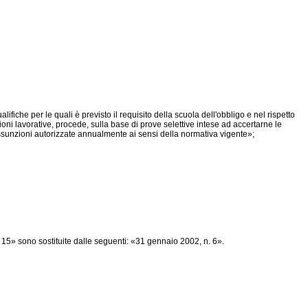
iche per le quali è previsto il requisito della scuola dell'obbligo e nel rispetto
ioni lavorative, procede, sulla base di prove selettive intese ad accertarne le
 assunzioni autorizzate annualmente ai sensi della normativa vigente»;
 15» sono sostituite dalle seguenti: «31 gennaio 2002, n. 6».