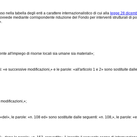
so nella tabella degli enti a carattere internazionalistico di cui alla
legge 28 dicemb
rovvede mediante corrispondente riduzione del Fondo per interventi strutturali di pol
».
te all'impiego di risorse locali sia umane sia materiali»;
e successive modificazioni,» e le parole: «all'articolo 1 e 2» sono sostituite dalle 
modificazioni,»;
l», le parole: «n. 108 ed» sono sostituite dalle seguenti: «n. 108,», le parole: «e 