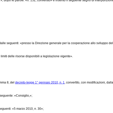
», dopo le parole: «n. 152, convertito» è inserito il seguente segno di interpunzione:
e dalle seguenti: «presso la Direzione generale per la cooperazione allo sviluppo del 
miti delle risorse disponibili a legislazione vigente».
comma 8, del
decreto-legge 1° gennaio 2010, n. 1
, convertito, con modificazioni, dall
seguente: «Consiglio,»;
seguenti: «5 marzo 2010, n. 30»;