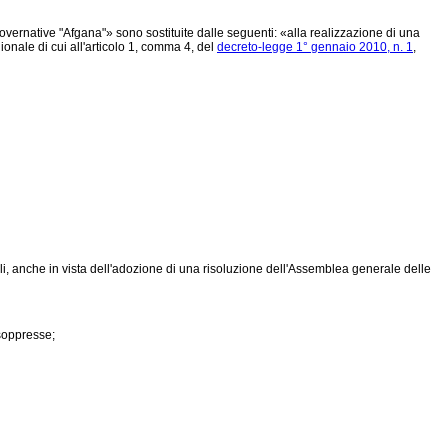
overnative "Afgana"» sono sostituite dalle seguenti: «alla realizzazione di una
gionale di cui all'articolo 1, comma 4, del
decreto-legge 1° gennaio 2010, n. 1
,
li, anche in vista dell'adozione di una risoluzione dell'Assemblea generale delle
soppresse;