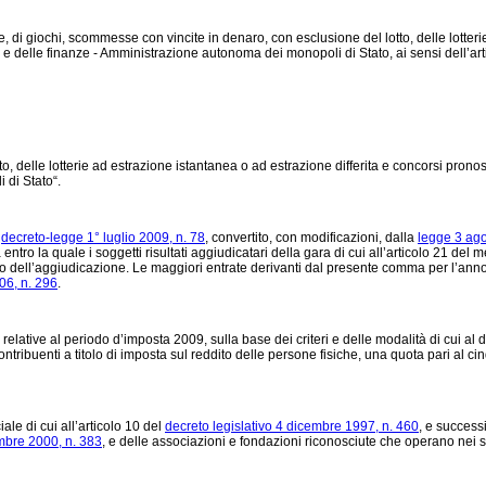
one, di giochi, scommesse con vincite in denaro, con esclusione del lotto, delle lotter
e delle finanze - Amministrazione autonoma dei monopoli di Stato, ai sensi dell’ar
, delle lotterie ad estrazione istantanea o ad estrazione differita e concorsi pronosti
 di Stato“.
l
decreto-legge 1° luglio 2009, n. 78
, convertito, con modificazioni, dalla
legge 3 ago
ntro la quale i soggetti risultati aggiudicatari della gara di cui all’articolo 21 de
to dell’aggiudicazione. Le maggiori entrate derivanti dal presente comma per l’anno
06, n. 296
.
i relative al periodo d’imposta 2009, sulla base dei criteri e delle modalità di cui a
tribuenti a titolo di imposta sul reddito delle persone fisiche, una quota pari al ci
iale di cui all’articolo 10 del
decreto legislativo 4 dicembre 1997, n. 460
, e success
mbre 2000, n. 383
, e delle associazioni e fondazioni riconosciute che operano nei set