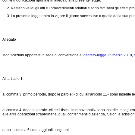
con le modificazioni riportate in allegato alla presente legge.
2. Restano validi gli atti e i provvedimenti adottati e sono fatti salvi gli effetti pr
3. La presente legge entra in vigore il giorno successivo a quello della sua pubb
Allegato
Modificazioni apportate in sede di conversione al
decreto-legge 25 marzo 2010, 
All’articolo 1:
al comma 3, primo periodo, dopo le parole: «di cui all’articolo 11» sono inserite l
al comma 4, dopo le parole: «illeciti fiscali internazionali» sono inserite le seguent
alle altre operazioni straordinarie, quali conferimenti d’azienda, fusioni e scission
dopo il comma 6 sono aggiunti i seguenti: