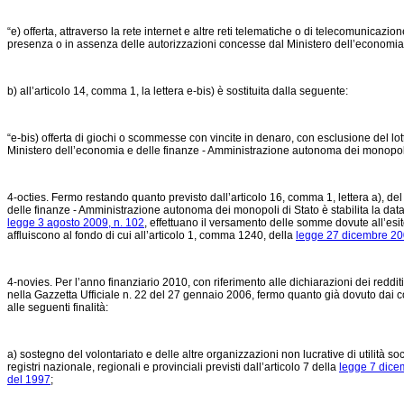
“e) offerta, attraverso la rete internet e altre reti telematiche o di telecomunicazi
presenza o in assenza delle autorizzazioni concesse dal Ministero dell’economia 
b) all’articolo 14, comma 1, la lettera e-bis) è sostituita dalla seguente:
“e-bis) offerta di giochi o scommesse con vincite in denaro, con esclusione del lotto
Ministero dell’economia e delle finanze - Amministrazione autonoma dei monopoli
4-octies. Fermo restando quanto previsto dall’articolo 16, comma 1, lettera a), de
delle finanze - Amministrazione autonoma dei monopoli di Stato è stabilita la data e
legge 3 agosto 2009, n. 102
, effettuano il versamento delle somme dovute all’esi
affluiscono al fondo di cui all’articolo 1, comma 1240, della
legge 27 dicembre 20
4-novies. Per l’anno finanziario 2010, con riferimento alle dichiarazioni dei reddit
nella Gazzetta Ufficiale n. 22 del 27 gennaio 2006, fermo quanto già dovuto dai con
alle seguenti finalità:
a) sostegno del volontariato e delle altre organizzazioni non lucrative di utilità soc
registri nazionale, regionali e provinciali previsti dall’articolo 7 della
legge 7 dice
del 1997
;