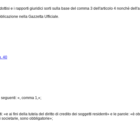
odottisi e i rapporti giuridici sorti sulla base del comma 3 dell'articolo 4 nonchè dell'a
licazione nella Gazzetta Ufficiale.
n. 40
e seguenti: «, comma 1,»;
i: «e ai fini della tutela del diritto di credito dei soggetti residenti» e le parole: «
i societarie, sono obbligatorie»;