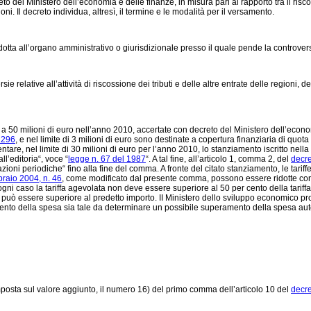
eto del Ministero dell’economia e delle finanze, in misura pari al rapporto tra il risco
i. Il decreto individua, altresì, il termine e le modalità per il versamento.
otta all’organo amministrativo o giurisdizionale presso il quale pende la controvers
relative all’attività di riscossione dei tributi e delle altre entrate delle regioni, d
a 50 milioni di euro nell’anno 2010, accertate con decreto del Ministero dell’econom
 296
, e nel limite di 3 milioni di euro sono destinate a copertura finanziaria di quo
are, nel limite di 30 milioni di euro per l’anno 2010, lo stanziamento iscritto nella
l’editoria“, voce “
legge n. 67 del 1987
“. A tal fine, all’articolo 1, comma 2, del
decre
ioni periodiche“ fino alla fine del comma. A fronte del citato stanziamento, le tariffe 
braio 2004, n. 46
, come modificato dal presente comma, possono essere ridotte con 
 ogni caso la tariffa agevolata non deve essere superiore al 50 per cento della tarif
 può essere superiore al predetto importo. II Ministero dello sviluppo economico p
ndamento della spesa sia tale da determinare un possibile superamento della spesa au
i imposta sul valore aggiunto, il numero 16) del primo comma dell’articolo 10 del
decre