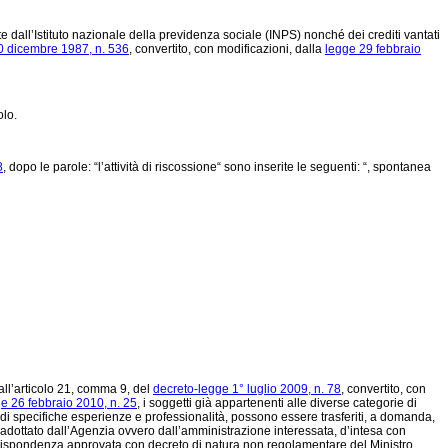
te dall’Istituto nazionale della previdenza sociale (INPS) nonché dei crediti vantati
0 dicembre 1987, n. 536
, convertito, con modificazioni, dalla
legge 29 febbraio
olo.
8
, dopo le parole: “l’attività di riscossione“ sono inserite le seguenti: “, spontanea
all’articolo 21, comma 9, del
decreto-legge 1° luglio 2009, n. 78
, convertito, con
e 26 febbraio 2010, n. 25
, i soggetti già appartenenti alle diverse categorie di
 di specifiche esperienze e professionalità, possono essere trasferiti, a domanda,
adottato dall’Agenzia ovvero dall’amministrazione interessata, d’intesa con
 corrispondenza approvata con decreto di natura non regolamentare del Ministro