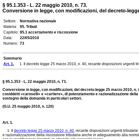
§ 95.1.353 - L. 22 maggio 2010, n. 73.
Conversione in legge, con modificazioni, del decreto-legge 25
Settore:
Normativa nazionale
Materia:
95. Tributi
Capitolo:
95.1 accertamento e riscossione
Data:
22/05/2010
Numero:
73
Sommario
Art. 1.
1. Il decreto legge 25 marzo 2010, n. 40, recante disposizioni urgenti tributar
§ 95.1.353 - L. 22 maggio 2010, n. 73.
Conversione in legge, con modificazioni, del decreto-legge 25 marzo 2010, n. 40, r
cosiddetti «caroselli» e «cartiere», di potenziamento e razionalizzazione della
sostegno della domanda in particolari settori.
(G.U. 25 maggio 2010, n. 120)
Art. 1.
1. Il
decreto legge 25 marzo 2010, n. 40
, recante disposizioni urgenti tributarie
e razionalizzazione della riscossione tributaria anche in adeguamento alla normati