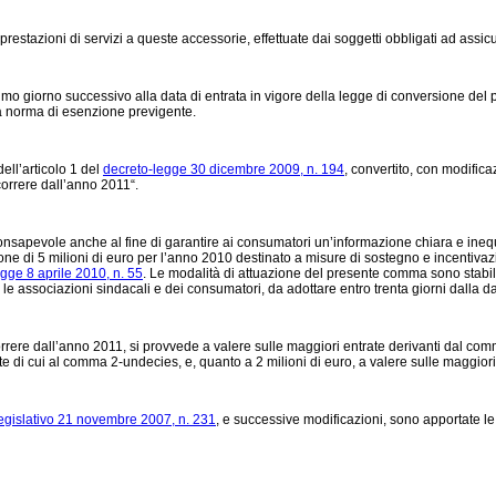
 prestazioni di servizi a queste accessorie, effettuate dai soggetti obbligati ad assi
mo giorno successivo alla data di entrata in vigore della legge di conversione del pr
lla norma di esenzione previgente.
ell’articolo 1 del
decreto-legge 30 dicembre 2009, n. 194
, convertito, con modifica
correre dall’anno 2011“.
apevole anche al fine di garantire ai consumatori un’informazione chiara e inequiv
one di 5 milioni di euro per l’anno 2010 destinato a misure di sostegno e incentivazio
egge 8 aprile 2010, n. 55
. Le modalità di attuazione del presente comma sono stabili
 le associazioni sindacali e dei consumatori, da adottare entro trenta giorni dalla d
orrere dall’anno 2011, si provvede a valere sulle maggiori entrate derivanti dal com
te di cui al comma 2-undecies, e, quanto a 2 milioni di euro, a valere sulle maggior
legislativo 21 novembre 2007, n. 231
, e successive modificazioni, sono apportate le