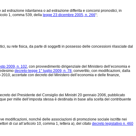
ie ad estrazione istantanea o ad estrazione differita e concorsi pronostici, in
ticolo 1, comma 539, della
legge 23 dicembre 2005, n. 266
“;
ci, su rete fisica, da parte di soggetti in possesso delle concessioni rilasciate dal
sto 2009, n. 102
, con provvedimento dirigenziale del Ministero dell’economia e
l medesimo
decreto-legge 1° luglio 2009, n. 78
, convertito, con modificazioni, dalla
 2010, accertate con decreto del Ministero dell’economia e delle finanze,
l decreto del Presidente del Consiglio dei Ministri 20 gennaio 2006, pubblicato
nque per mille dell’imposta stessa è destinata in base alla scelta del contribuente
ive modificazioni, nonché delle associazioni di promozione sociale iscritte nei
tori di cui all’articolo 10, comma 1, lettera a), del citato
decreto legislativo n. 460