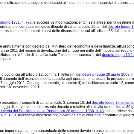
ersi efficace solo a seguito del rilascio ai titolari dei medesimi esercizi di apposita 
giugno 1931, n. 773
, e successive modificazioni, è richiesta altresì per la gestione d
rdinario di contrasto del gioco illegale di cui all’articolo 15-ter del
decreto-legge 1°
epressione dei fenomeni elusivi delle disposizioni di cui all’articolo 88 del testo uni
te annualmente con decreto del Ministero dell’economia e delle finanze, affluiscono,
 l’anno 2011 del regime di devoluzione del cinque per mille dell’imposta sul reddit
fluiscono al fondo di cui all’articolo 7-quinquies, comma 1, del
decreto-legge 10 fe
di pace.
 gioco di cui all’articolo 12, comma 1, lettera l), del
decreto-legge 28 aprile 2009, n
ffidamento dell’esercizio e della raccolta agli operatori interessati, le procedure pr
l 16 maggio 2011. Conseguentemente, al numero 4) del richiamato articolo 12, comma 
uenti: “30 novembre 2010“.
e procedure, i soggetti di cui all’articolo 3, comma 10, del
decreto-legge 30 settemb
a legge di conversione del presente decreto e relative alle attività svolte, fino al 30
decreto del Presidente della Repubblica 28 gennaio 1988, n. 43
, dalle pretese risa
4, n. 19
, e successive modificazioni, ovvero da atti di citazione introduttivi di giudiz
 di un importo pari ad una percentuale delle somme dovute in base alla sentenza imp