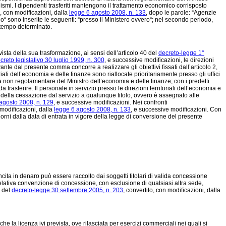
nismi. I dipendenti trasferiti mantengono il trattamento economico corrisposto
o, con modificazioni, dalla
legge 6 agosto 2008, n. 133
, dopo le parole: “Agenzie
zio“ sono inserite le seguenti: “presso il Ministero ovvero“; nel secondo periodo,
a tempo determinato.
ista della sua trasformazione, ai sensi dell’articolo 40 del
decreto-legge 1°
creto legislativo 30 luglio 1999, n. 300
, e successive modificazioni, le direzioni
nte dal presente comma concorre a realizzare gli obiettivi fissati dall’articolo 2,
oriali dell’economia e delle finanze sono riallocate prioritariamente presso gli uffici
ra non regolamentare del Ministro dell’economia e delle finanze; con i predetti
 trasferire. Il personale in servizio presso le direzioni territoriali dell’economia e
ella cessazione dal servizio a qualunque titolo, ovvero è assegnato alle
agosto 2008, n. 129
, e successive modificazioni. Nei confronti
 modificazioni, dalla
legge 6 agosto 2008, n. 133
, e successive modificazioni. Con
iorni dalla data di entrata in vigore della legge di conversione del presente
 vincita in denaro può essere raccolto dai soggetti titolari di valida concessione
elativa convenzione di concessione, con esclusione di qualsiasi altra sede,
s del
decreto-legge 30 settembre 2005, n. 203
, convertito, con modificazioni, dalla
che la licenza ivi prevista, ove rilasciata per esercizi commerciali nei quali si