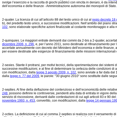
svolge l’esercizio e la raccolta di giochi pubblici con vincita in denaro, è da intend
dell’economia e delle finanze - Amministrazione autonoma dei monopoli di Stato.
2-quater. La licenza di cui all’articolo 88 del testo unico di cui al
regio decreto 18 
b), del predetto testo unico, e successive modificazioni. Nell’ambito del piano strao
102
, sono elaborate specifiche azioni finalizzate al costante monitoraggio e alla r
2-quinquies. Le maggiori entrate derivanti dai commi da 2-bis a 2-quater, accerta
dicembre 2006, n. 296
, e, per l’anno 2011, sono destinate al rifinanziamento per
accertate annualmente con decreto del Ministero dell’economia e delle finanze, af
per essere destinate alle esigenze di finanziamento delle missioni internazionali 
2-sexies. Stante il protrarsi, per motivi tecnici, della sperimentazione dei sistemi di
successive modificazioni, e al fine di determinare la certezza delle condizioni di a
con modificazioni, dalla
legge 3 agosto 2009, n. 102
, sono avviate a far data da
dalla
legge n. 77 del 2009
, le parole: “30 giugno 2010“ sono sostituite dalle seg
2-septies. Al fine della deflazione del contenzioso e dell’economicità delle relativ
248
, possono definire le controversie, pendenti alla data di entrata in vigore dell
servizio di riscossione, derivanti dalle contestazioni di cui agli articoli 83 e 90 del
novembre 1993, n. 453
, convertito, con modificazioni, dalla
legge 14 gennaio 199
2-octies. La definizione di cui al comma 2-septies si realizza con il versamento