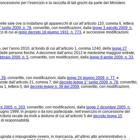
concessione per l’esercizio e la raccolta di tali giochi da parte del Ministero
elle sale ove si installano gli apparecchi di cui all’articolo 110, comma 6, lettera
 luglio 2009, n. 78
, convertito, con modificazioni, dalla
legge 3 agosto 2009, n.
co di cui al
regio decreto 18 giugno 1931, n. 773
, e successive modificazioni.
 per l’anno 2010, al fondo di cui all’articolo 1, comma 1240, della
legge 27
o delle persone fisiche. A decorrere dall’anno 2012 le medesime maggiori entrate,
bbraio 2009, n. 5
, convertito, con modificazioni, dalla
legge 9 aprile 2009, n. 33
,
. 39
, convertito, con modificazioni, dalla
legge 24 giugno 2009, n. 77
, e
eviste dall’articolo 21, comma 7, del
decreto-legge 1° luglio 2009, n. 78
, convertito,
1, lettera l), del
decreto-legge n. 39 del 2009
, convertito, con modificazioni,
re 2005, n. 203
, convertito, con modificazioni, dalla
legge 2 dicembre 2005, n.
 giugno 1999, in proprio o da loro partecipate, nell’esercizio in concessione del
rcitorie recate da inviti a dedurre di cui all’articolo 5 del
decreto-legge 15
i di responsabilità.
ugnata o impugnabile ovvero, in mancanza, all’ultimo atto amministrativo o