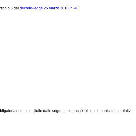
rticolo 5 del
decreto-legge 25 marzo 2010, n. 40
.
è obbligatoria» sono sostituite dalle seguenti: «nonché tutte le comunicazioni relative