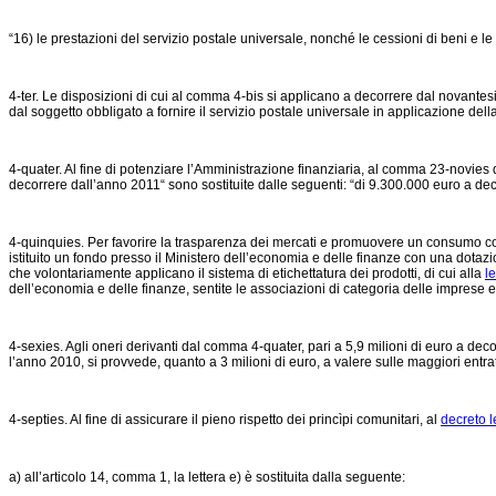
“16) le prestazioni del servizio postale universale, nonché le cessioni di beni e le
4-ter. Le disposizioni di cui al comma 4-bis si applicano a decorrere dal novantesi
dal soggetto obbligato a fornire il servizio postale universale in applicazione de
4-quater. Al fine di potenziare l’Amministrazione finanziaria, al comma 23-novies d
decorrere dall’anno 2011“ sono sostituite dalle seguenti: “di 9.300.000 euro a de
4-quinquies. Per favorire la trasparenza dei mercati e promuovere un consumo cons
istituito un fondo presso il Ministero dell’economia e delle finanze con una dotazi
che volontariamente applicano il sistema di etichettatura dei prodotti, di cui alla
l
dell’economia e delle finanze, sentite le associazioni di categoria delle imprese e
4-sexies. Agli oneri derivanti dal comma 4-quater, pari a 5,9 milioni di euro a dec
l’anno 2010, si provvede, quanto a 3 milioni di euro, a valere sulle maggiori entra
4-septies. Al fine di assicurare il pieno rispetto dei princìpi comunitari, al
decreto 
a) all’articolo 14, comma 1, la lettera e) è sostituita dalla seguente: