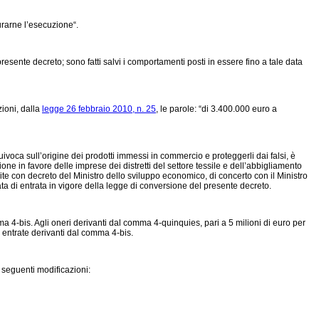
curarne l’esecuzione“.
esente decreto; sono fatti salvi i comportamenti posti in essere fino a tale data
zioni, dalla
legge 26 febbraio 2010, n. 25
, le parole: “di 3.400.000 euro a
oca sull’origine dei prodotti immessi in commercio e proteggerli dai falsi, è
ne in favore delle imprese dei distretti del settore tessile e dell’abbigliamento
te con decreto del Ministro dello sviluppo economico, di concerto con il Ministro
ata di entrata in vigore della legge di conversione del presente decreto.
ma 4-bis. Agli oneri derivanti dal comma 4-quinquies, pari a 5 milioni di euro per
i entrate derivanti dal comma 4-bis.
 seguenti modificazioni: