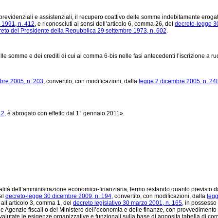
oni previdenziali e assistenziali, il recupero coattivo delle somme indebitamente eroga
 1991, n. 412
, e riconosciuti ai sensi dell’articolo 6, comma 26, del
decreto-legge 3
reto del Presidente della Repubblica 29 settembre 1973, n. 602
.
elle somme e dei crediti di cui al comma 6-bis nelle fasi antecedenti l’iscrizione a ru
bre 2005, n. 203
, convertito, con modificazioni, dalla
legge 2 dicembre 2005, n. 24
12,
è abrogato con effetto dal 1° gennaio 2011».
onalità dell’amministrazione economico-finanziaria, fermo restando quanto previsto d
del
decreto-legge 30 dicembre 2009, n. 194
, convertito, con modificazioni, dalla
legg
all’articolo 3, comma 1, del
decreto legislativo 30 marzo 2001, n. 165
, in possesso
e Agenzie fiscali o del Ministero dell’economia e delle finanze, con provvedimento 
e valutate le esigenze organizzative e funzionali sulla base di apposita tabella di