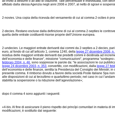
all’invito a dedurre o all’atto di citazione. Tale percentuale è individuata, con decr
affidato dalla stessa Agenzia negli anni 2006 e 2007, al netto di sgravi e sospension
2-novies. Una copia della ricevuta del versamento di cui al comma 2-octies è prod
2-decies. Restano escluse dalla definizione di cui al comma 2-septies le controversie 
quella delle entrate costituenti risorse proprie dell’Unione europea.
2-undecies. Le maggiori entrate derivanti dai commi da 2-septies a 2-decies, pari 
euro, al fondo di cui all’articolo 1, comma 1240, della
legge 27 dicembre 2006, n.
residua delle maggiori entrate derivanti dai predetti commi è destinata ad increment
dell’economia e delle finanze“, missione “comunicazioni“, programma “sostegno al
febbraio 2004, n. 46
, sono soppresse le parole da: “le associazioni le cui pubblicaz
legge 24 dicembre 2003, n. 353
, convertito, con modificazioni, dalla
legge 27 feb
dell’economia e delle finanze, sentita la Presidenza del Consiglio dei Ministri; in
presente comma. Il rimborso dovuto a favore della società Poste italiane Spa non
alle disposizioni di cui al terzultimo e quartultimo periodo; nel caso in cui l’a
stabilita la sospensione o la riduzione dell’agevolazione»;
dopo il comma 4 sono aggiunti i seguenti:
«4-bis. Al fine di assicurare il pieno rispetto dei princìpi comunitari in materia d
modificazioni, è sostituito dal seguente: