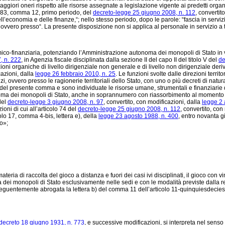
ggiori oneri rispetto alle risorse assegnate a legislazione vigente ai predetti orga
lo 83, comma 12, primo periodo, del
decreto-legge 25 giugno 2008, n. 112
, convertit
dell’economia e delle finanze,“; nello stesso periodo, dopo le parole: “fascia in servi
ro ovvero presso“. La presente disposizione non si applica al personale in servizio 
omico-finanziaria, potenziando l’Amministrazione autonoma dei monopoli di Stato in v
, n. 222
, in Agenzia fiscale disciplinata dalla sezione II del capo II del titolo V del
de
oni organiche di livello dirigenziale non generale e di livello non dirigenziale deriva
cazioni, dalla
legge 26 febbraio 2010, n. 25
. Le funzioni svolte dalle direzioni territ
i, ovvero presso le ragionerie territoriali dello Stato, con uno o più decreti di natu
nsi del presente comma e sono individuate le risorse umane, strumentali e finanziarie da
onoma dei monopoli di Stato, anche in soprannumero con riassorbimento al momento d
del
decreto-legge 3 giugno 2008, n. 97
, convertito, con modificazioni, dalla
legge 2 
ni di cui all’articolo 74 del
decreto-legge 25 giugno 2008, n. 112
, convertito, con
lo 17, comma 4-bis, lettera e), della
legge 23 agosto 1988, n. 400
, entro novanta g
ro»;
 materia di raccolta del gioco a distanza e fuori dei casi ivi disciplinati, il gioco con
 dei monopoli di Stato esclusivamente nelle sedi e con le modalità previste dalla r
eguentemente abrogata la lettera b) del comma 11 dell’articolo 11-quinquiesdecie
 decreto 18 giugno 1931, n. 773
, e successive modificazioni, si interpreta nel senso 