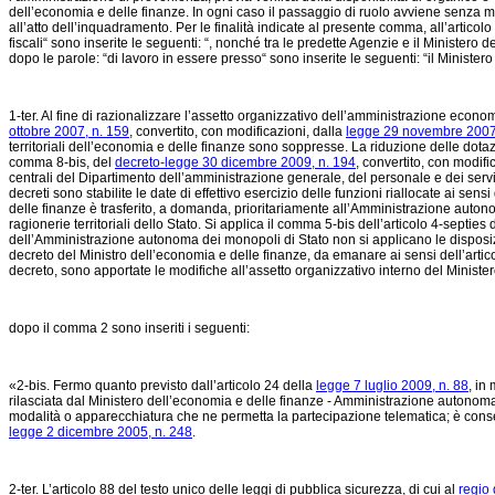
dell’economia e delle finanze. In ogni caso il passaggio di ruolo avviene senza ma
all’atto dell’inquadramento. Per le finalità indicate al presente comma, all’artico
fiscali“ sono inserite le seguenti: “, nonché tra le predette Agenzie e il Ministero 
dopo le parole: “di lavoro in essere presso“ sono inserite le seguenti: “il Ministe
1-ter. Al fine di razionalizzare l’assetto organizzativo dell’amministrazione econ
ottobre 2007, n. 159
, convertito, con modificazioni, dalla
legge 29 novembre 2007
territoriali dell’economia e delle finanze sono soppresse. La riduzione delle dotazi
comma 8-bis, del
decreto-legge 30 dicembre 2009, n. 194
, convertito, con modifi
centrali del Dipartimento dell’amministrazione generale, del personale e dei serviz
decreti sono stabilite le date di effettivo esercizio delle funzioni riallocate ai se
delle finanze è trasferito, a domanda, prioritariamente all’Amministrazione aut
ragionerie territoriali dello Stato. Si applica il comma 5-bis dell’articolo 4-septies 
dell’Amministrazione autonoma dei monopoli di Stato non si applicano le disposizio
decreto del Ministro dell’economia e delle finanze, da emanare ai sensi dell’artico
decreto, sono apportate le modifiche all’assetto organizzativo interno del Ministe
dopo il comma 2 sono inseriti i seguenti:
«2-bis. Fermo quanto previsto dall’articolo 24 della
legge 7 luglio 2009, n. 88
, in
rilasciata dal Ministero dell’economia e delle finanze - Amministrazione autonoma
modalità o apparecchiatura che ne permetta la partecipazione telematica; è cons
legge 2 dicembre 2005, n. 248
.
2-ter. L’articolo 88 del testo unico delle leggi di pubblica sicurezza, di cui al
regio