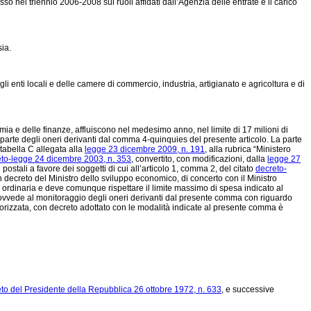
sso nel triennio 2006-2008 sui ruoli affidati dall’Agenzia delle entrate e il carico
ia.
egli enti locali e delle camere di commercio, industria, artigianato e agricoltura e di
ia e delle finanze, affluiscono nel medesimo anno, nel limite di 17 milioni di
ta parte degli oneri derivanti dal comma 4-quinquies del presente articolo. La parte
 tabella C allegata alla
legge 23 dicembre 2009, n. 191
, alla rubrica “Ministero
to-legge 24 dicembre 2003, n. 353
, convertito, con modificazioni, dalla
legge 27
postali a favore dei soggetti di cui all’articolo 1, comma 2, del citato
decreto-
decreto del Ministro dello sviluppo economico, di concerto con il Ministro
fa ordinaria e deve comunque rispettare il limite massimo di spesa indicato al
rovvede al monitoraggio degli oneri derivanti dal presente comma con riguardo
torizzata, con decreto adottato con le modalità indicate al presente comma è
to del Presidente della Repubblica 26 ottobre 1972, n. 633
, e successive