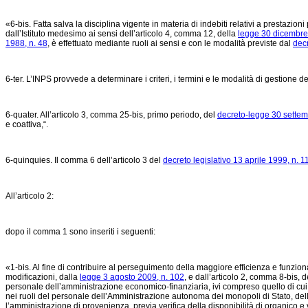
«6-bis. Fatta salva la disciplina vigente in materia di indebiti relativi a prestazi
dall’Istituto medesimo ai sensi dell’articolo 4, comma 12, della
legge 30 dicembre
1988, n. 48
, è effettuato mediante ruoli ai sensi e con le modalità previste dal
dec
6-ter. L’INPS provvede a determinare i criteri, i termini e le modalità di gestione d
6-quater. All’articolo 3, comma 25-bis, primo periodo, del
decreto-legge 30 settem
e coattiva,“.
6-quinquies. Il comma 6 dell’articolo 3 del
decreto legislativo 13 aprile 1999, n. 1
All’articolo 2:
dopo il comma 1 sono inseriti i seguenti:
«1-bis. Al fine di contribuire al perseguimento della maggiore efficienza e funzi
modificazioni, dalla
legge 3 agosto 2009, n. 102
, e dall’articolo 2, comma 8-bis, 
personale dell’amministrazione economico-finanziaria, ivi compreso quello di cui 
nei ruoli del personale dell’Amministrazione autonoma dei monopoli di Stato, dell
l’amministrazione di provenienza, previa verifica della disponibilità di organico 