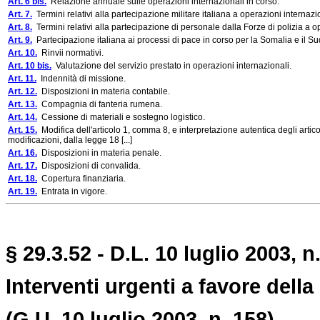
Art. 6 bis.
Relazione annuale sulle operazioni internazionali in corso.
Art. 7.
Termini relativi alla partecipazione militare italiana a operazioni internazi
Art. 8.
Termini relativi alla partecipazione di personale dalla Forze di polizia a o
Art. 9.
Partecipazione italiana ai processi di pace in corso per la Somalia e il S
Art. 10.
Rinvii normativi.
Art. 10 bis.
Valutazione del servizio prestato in operazioni internazionali.
Art. 11.
Indennità di missione.
Art. 12.
Disposizioni in materia contabile.
Art. 13.
Compagnia di fanteria rumena.
Art. 14.
Cessione di materiali e sostegno logistico.
Art. 15.
Modifica dell'articolo 1, comma 8, e interpretazione autentica degli artic
modificazioni, dalla legge 18 [...]
Art. 16.
Disposizioni in materia penale.
Art. 17.
Disposizioni di convalida.
Art. 18.
Copertura finanziaria.
Art. 19.
Entrata in vigore.
§ 29.3.52 - D.L. 10 luglio 2003, n
Interventi urgenti a favore del
(G.U. 10 luglio 2003, n. 158)