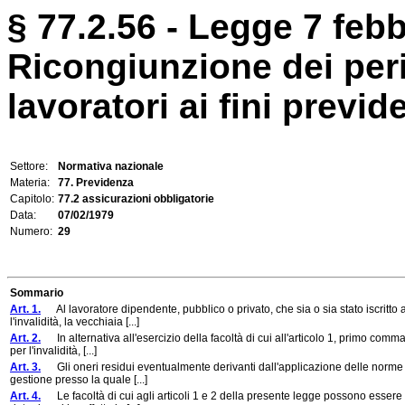
§ 77.2.56 - Legge 7 febb
Ricongiunzione dei peri
lavoratori ai fini previd
Settore:
Normativa nazionale
Materia:
77. Previdenza
Capitolo:
77.2 assicurazioni obbligatorie
Data:
07/02/1979
Numero:
29
Sommario
Art. 1.
Al lavoratore dipendente, pubblico o privato, che sia o sia stato iscritto 
l'invalidità, la vecchiaia [...]
Art. 2.
In alternativa all'esercizio della facoltà di cui all'articolo 1, primo comma
per l'invalidità, [...]
Art. 3.
Gli oneri residui eventualmente derivanti dall'applicazione delle norme di 
gestione presso la quale [...]
Art. 4.
Le facoltà di cui agli articoli 1 e 2 della presente legge possono essere 