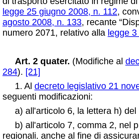
di trasporto esercitato in regime d
legge 25 giugno 2008, n. 112
, con
agosto 2008, n. 133
, recante “Disp
numero 2071, relativo alla
legge 3
Art. 2 quater.
(Modifiche al
dec
284
).
[21]
1. Al
decreto legislativo 21 no
seguenti modificazioni:
a) all'articolo 6, la lettera h) d
b) all'articolo 7, comma 2, nel pr
regionali, anche al fine di assicur