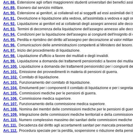
Art. 88.
Estensione agli orfani maggiorenni studenti universitari dei benefici assis
Art. 89.
Esonero dal servizio militare.
Art. 90.
Estensione ai genitori, ai collaterali ed ai soggetti ad essi assimilati dei be
Art. 91.
Devoluzione e liquidazione alla vedova, all'assimilata a vedova e agli orfa
Art. 92.
Liquidazione ai genitori ed ai collaterali degli assegni annessi alle decoraz
Art. 93.
Termini di decorrenza della liquidazione dell'assegno annesso alle decorazi
Art. 94.
Condizioni per la liquidazione dell'assegno ai congiunti dell'insignito di d
Art. 95.
Perdita e ripristino del diritto all'assegno per decorazione al valor militar
Art. 96.
Comunicazioni delle amministrazioni competenti al Ministero del tesoro.
Art. 97.
Inizio del procedimento di liquidazione.
Art. 98.
Liquidazione d'ufficio a favore dei mutilati e degli invalidi.
Art. 99.
Liquidazione a domanda dei trattamenti pensionistici a favore dei mutilati
Art. 100.
Liquidazione a domanda dei trattamenti pensionistici per i congiunti dei m
Art. 101.
Emissione dei provvedimenti in materia di pensioni di guerra.
Art. 102.
Comitato di liquidazione.
Art. 103.
Funzionamento del comitato di liquidazione.
Art. 104.
Emolumenti per i componenti il comitato di liquidazione e per i segretar
Art. 105.
Commissioni mediche per le pensioni di guerra.
Art. 106.
Commissione medica superiore.
Art. 107.
Funzionamento della commissione medica superiore.
Art. 108.
Nomina dei membri delle commissioni mediche per le pensioni di guerr
Art. 109.
Integrazione delle commissioni mediche territoriali e della commissio
Art. 110.
Numero complessivo massimo dei sanitari delle commissioni mediche p
Art. 111.
Decadenza dal diritto agli accertamenti sanitari per mancata presentazi
Art. 112.
Procedura speciale per la perdita, sospensione o riduzione della pens