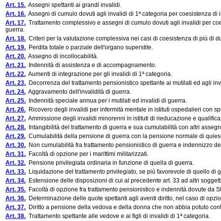
Art. 15.
Assegni spettanti ai grandi invalidi.
Art. 16.
Assegni di cumulo dovuti agli invalidi di 1ª categoria per coesistenza di 
Art. 17.
Trattamento complessivo e assegni di cumulo dovuti agli invalidi per coesi
guerra.
Art. 18.
Criteri per la valutazione complessiva nei casi di coesistenza di più di du
Art. 19.
Perdita totale o parziale dell'organo superstite.
Art. 20.
Assegno di incollocabilità.
Art. 21.
Indennità di assistenza e di accompagnamento.
Art. 22.
Aumenti di integrazione per gli invalidi di 1ª categoria.
Art. 23.
Decorrenza del trattamento pensionistico spettante ai mutilati ed agli inva
Art. 24.
Aggravamento dell'invalidità di guerra.
Art. 25.
Indennità speciale annua per i mutilati ed invalidi di guerra.
Art. 26.
Ricovero degli invalidi per infermità mentale in istituti ospedalieri con sp
Art. 27.
Ammissione degli invalidi minorenni in istituti di rieducazione e qualific
Art. 28.
Intangibilità del trattamento di guerra e sua cumulabilità con altri assegni
Art. 29.
Cumulabilità della pensione di guerra con la pensione normale di quiesc
Art. 30.
Non cumulabilità fra trattamento pensionistico di guerra e indennizzo deriv
Art. 31.
Facoltà di opzione per i marittimi militarizzati.
Art. 32.
Pensione privilegiata ordinaria in funzione di quella di guerra.
Art. 33.
Liquidazione del trattamento privilegiato, se più favorevole di quello di gu
Art. 34.
Estensione delle disposizioni di cui al precedente art. 33 ad altri soggetti
Art. 35.
Facoltà di opzione fra trattamento pensionistico e indennità dovute da Sta
Art. 36.
Determinazione delle quote spettanti agli aventi diritto, nel caso di opzio
Art. 37.
Diritto a pensione della vedova e della donna che non abbia potuto cont
Art. 38.
Trattamento spettante alle vedove e ai figli di invalidi di 1ª categoria.