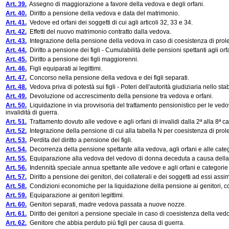
Art. 39.
Assegno di maggiorazione a favore della vedova e degli orfani.
Art. 40.
Diritto a pensione della vedova e data del matrimonio.
Art. 41.
Vedove ed orfani dei soggetti di cui agli articoli 32, 33 e 34.
Art. 42.
Effetti del nuovo matrimonio contratto dalla vedova.
Art. 43.
Integrazione della pensione della vedova in caso di coesistenza di prole
Art. 44.
Diritto a pensione dei figli - Cumulabilità delle pensioni spettanti agli orf
Art. 45.
Diritto a pensione dei figli maggiorenni.
Art. 46.
Figli equiparati ai legittimi.
Art. 47.
Concorso nella pensione della vedova e dei figli separati.
Art. 48.
Vedova priva di potestà sui figli - Poteri dell'autorità giudiziaria nello sta
Art. 49.
Devoluzione od accrescimento della pensione tra vedova e orfani.
Art. 50.
Liquidazione in via provvisoria del trattamento pensionistico per le vedov
invalidità di guerra.
Art. 51.
Trattamento dovuto alle vedove e agli orfani di invalidi dalla 2ª alla 8ª 
Art. 52.
Integrazione della pensione di cui alla tabella N per coesistenza di prole
Art. 53.
Perdita del diritto a pensione dei figli.
Art. 54.
Decorrenza della pensione spettante alla vedova, agli orfani e alle categ
Art. 55.
Equiparazione alla vedova del vedovo di donna deceduta a causa della g
Art. 56.
Indennità speciale annua spettante alle vedove e agli orfani e categorie 
Art. 57.
Diritto a pensione dei genitori, dei collaterali e dei soggetti ad essi assimi
Art. 58.
Condizioni economiche per la liquidazione della pensione ai genitori, coll
Art. 59.
Equiparazione ai genitori legittimi.
Art. 60.
Genitori separati, madre vedova passata a nuove nozze.
Art. 61.
Diritto dei genitori a pensione speciale in caso di coesistenza della vedo
Art. 62.
Genitore che abbia perduto più figli per causa di guerra.