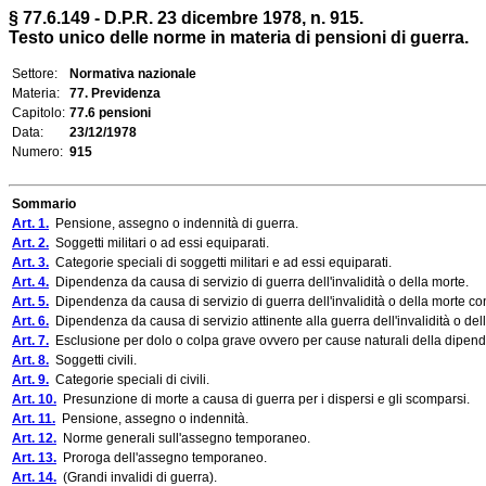
§ 77.6.149 - D.P.R. 23 dicembre 1978, n. 915.
Testo unico delle norme in materia di pensioni di guerra.
Settore:
Normativa nazionale
Materia:
77. Previdenza
Capitolo:
77.6 pensioni
Data:
23/12/1978
Numero:
915
Sommario
Art. 1.
Pensione, assegno o indennità di guerra.
Art. 2.
Soggetti militari o ad essi equiparati.
Art. 3.
Categorie speciali di soggetti militari e ad essi equiparati.
Art. 4.
Dipendenza da causa di servizio di guerra dell'invalidità o della morte.
Art. 5.
Dipendenza da causa di servizio di guerra dell'invalidità o della morte con
Art. 6.
Dipendenza da causa di servizio attinente alla guerra dell'invalidità o del
Art. 7.
Esclusione per dolo o colpa grave ovvero per cause naturali della dipenden
Art. 8.
Soggetti civili.
Art. 9.
Categorie speciali di civili.
Art. 10.
Presunzione di morte a causa di guerra per i dispersi e gli scomparsi.
Art. 11.
Pensione, assegno o indennità.
Art. 12.
Norme generali sull'assegno temporaneo.
Art. 13.
Proroga dell'assegno temporaneo.
Art. 14.
(Grandi invalidi di guerra).