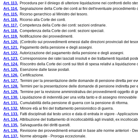
Art. 113.
Procedura per il diniego di ulteriore liquidazione nei confronti dello stess
Art. 114.
Segnalazione della Corte dei conti ai fini dell'eventuale procedimento 
Art. 115.
Ricorso gerarchico al Ministro del tesoro.
Art. 116.
Ricorso alla Corte dei conti.
Art. 117.
Competenza della Corte dei conti: sezioni ordinarie.
Art. 118.
Competenza della Corte dei conti: sezioni speciali.
Art. 119.
Notificazione dei provvedimenti.
Art. 120.
(Controllo sui provvedimenti emessi dalle direzioni provinciali del tesor
Art. 121.
Pagamento della pensione e degli assegni.
Art. 122.
Autorizzazione del pagamento della pensione e degli assegni.
Art. 123.
Corresponsione dei ratei lasciati insoluti e dei trattamenti liquidati post
Art. 124.
Riscontro della Corte dei conti sui titoli di spesa relativi a liquidazione
Art. 125.
Esenzione dalle tasse postali.
Art. 126.
Certificazione.
Art. 127.
Termini per la presentazione delle domande di pensione diretta per eventi
Art. 128.
Termini per la presentazione delle domande di pensione indiretta per even
Art. 129.
Termine per la revisione amministrativa dei provvedimenti oggetto di g
Art. 130.
Liquidazione di indennità per una volta tanto e di assegno rinnovabile rife
Art. 131.
Cumulabilità della pensione di guerra con la pensione di riforma.
Art. 132.
Minore età ai fini del trattamento pensionistico di guerra.
Art. 133.
Fatti disciplinati dal testo unico e data di entrata in vigore - Applicazion
Art. 134.
Attribuzione del trattamento di incollocabilità agli invalidi, ex incollocab
Art. 135.
Salvaguardia dei diritti quesiti.
Art. 136.
Revisione dei provvedimenti emanati in base alle norme anteriori - Decor
Art. 137.
Norme abrogate - Proroga eccezionale.