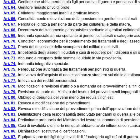
Art. 63.
Genitore che abbia perduto più figli per causa di guerra e per causa di se
Art. 64.
Genitore rimasto privo di prole.
Art. 65.
Collaterali maggiorenni inabili a proficuo lavoro.
Art. 66.
Consolidamento e devoluzione della pensione tra genitori e collaterali.
Art. 67.
Perdita del diritto a pensione da parte dei collaterali e della madre.
Art. 68.
Decorrenza del trattamento pensionistico spettante ai genitori collaterali
Art. 69.
Indennità speciale annua spettante ai genitori collaterali e categorie ass
Art. 70.
Condizioni economiche per il conferimento dei trattamenti e degli assegn
Art. 71.
Prova del decesso e della scomparsa dei militari e dei civili.
Art. 72.
Irripetibilità degli assegni liquidati e casi di recupero per i dispersi e gl
Art. 73.
Abbuono e recupero delle somme liquidate in via provvisoria.
Art. 74.
Indennità integrativa speciale.
Art. 75.
Perequazione automatica dei trattamenti pensionistici di guerra.
Art. 76.
Irrilevanza dell'acquisto di una cittadinanza straniera sul diritto a tratta
Art. 77.
Irrilevanza dei redditi pensionistici.
Art. 78.
Modificazioni e revisioni d'ufficio o a domanda dei provvedimenti ai fini d
Art. 79.
Revisione da parte del Ministro del tesoro dei provvedimenti impugnati i
Art. 80.
Obbligo di denuncia del venir meno dei requisiti richiesti.
Art. 81.
Revoca e modificazione dei provvedimenti.
Art. 82.
Revoca e modificazione dei provvedimenti prima dell'approvazione del c
Art. 83.
Delimitazione della responsabilità dello Stato per danni di guerra alle p
Art. 84.
Preliminare pronuncia del Ministero del tesoro su domanda di pensione pri
Art. 85.
Casi di invalidità o di morte nei quali abbiano avuto influenza con causale
Art. 86.
Dichiarazioni sostitutive di certificazioni.
Art. 87.
Equiparazione dei figli degli invalidi di 1ª categoria agli orfani di guerra.