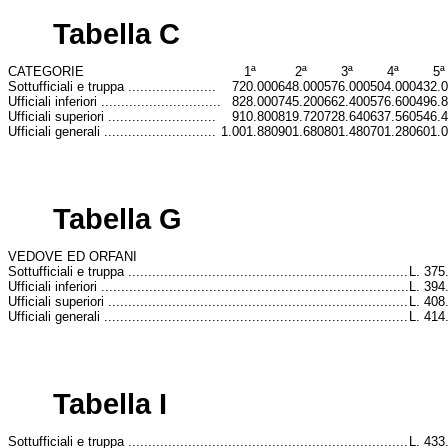
Tabella C
CATEGORIE
1ª
2ª
3ª
4ª
5ª
Sottufficiali e truppa ......................
720.000
648.000
576.000
504.000
432.
Ufficiali inferiori ..............................
828.000
745.200
662.400
576.600
496.
Ufficiali superiori ...........................
910.800
819.720
728.640
637.560
546.
Ufficiali generali ............................
1.001.880
901.680
801.480
701.280
601.
Tabella G
VEDOVE ED ORFANI
Sottufficiali e truppa ......................................................................
L. 375
Ufficiali inferiori .............................................................................
L. 394
Ufficiali superiori ...........................................................................
L. 408
Ufficiali generali ............................................................................
L. 414
Tabella I
Sottufficiali e truppa ......................................................................
L. 433