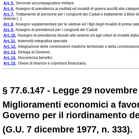
Art. 5.
Secondo accompagnatore militare.
Art. 6.
Assegno di previdenza ai mutilati ed invalidi di guerra ascritti alle categori
Art. 7.
Trattamento di pensione per i congiunti dei Caduti e trattamento a titolo di r
diverse [...]
Art. 8.
Assegno supplementare per le vedove ed i figli degli invalidi di prima cat
Art. 9.
Assegno di previdenza per i congiunti dei Caduti.
Art. 10.
Assegno di previdenza dovuto alle vedove ed agli orfani di invalidi dalla 
Art. 11.
Indennità integrativa speciale.
Art. 12.
Integrazione delle commissioni mediche territoriale e della commission
Art. 13.
Delega al Governo.
Art. 14.
Decorrenza benefici.
Art. 15.
Onere di bilancio e copertura finanziaria.
§ 77.6.147 - Legge 29 novembre 
Miglioramenti economici a favor
Governo per il riordinamento de
(G.U. 7 dicembre 1977, n. 333).