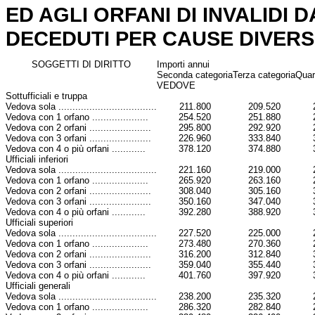
ED AGLI ORFANI DI INVALIDI 
DECEDUTI PER CAUSE DIVERS
SOGGETTI DI DIRITTO
Importi annui
Seconda categoria
Terza categoria
Quar
VEDOVE
Sottufficiali e truppa
Vedova sola ...................................
211.800
209.520
Vedova con 1 orfano ....................
254.520
251.880
Vedova con 2 orfani ......................
295.800
292.920
Vedova con 3 orfani ......................
226.960
333.840
Vedova con 4 o più orfani ............
378.120
374.880
Ufficiali inferiori
Vedova sola ...................................
221.160
219.000
Vedova con 1 orfano ....................
265.920
263.160
Vedova con 2 orfani ......................
308.040
305.160
Vedova con 3 orfani ......................
350.160
347.040
Vedova con 4 o più orfani ............
392.280
388.920
Ufficiali superiori
Vedova sola ...................................
227.520
225.000
Vedova con 1 orfano ....................
273.480
270.360
Vedova con 2 orfani ......................
316.200
312.840
Vedova con 3 orfani ......................
359.040
355.440
Vedova con 4 o più orfani ............
401.760
397.920
Ufficiali generali
Vedova sola ...................................
238.200
235.320
Vedova con 1 orfano ....................
286.320
282.840