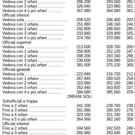
Vedova con 2 orfani ......................
286.200
283.560
281.
Vedova con 3 orfani ......................
326.640
323.880
321.
Vedova con 4 o più orfani ............
367.080
364.080
361.
Ufficiali inferiori
Vedova sola ...................................
209.520
206.400
203.
Vedova con 1 orfano ....................
251.880
248.160
244.
Vedova con 2 orfani ......................
292.800
288.840
285.
Vedova con 3 orfani ......................
333.840
329.400
325.
Vedova con 4 o più orfani ............
374.760
370.080
365.
Ufficiali superiori
Vedova sola ...................................
213.600
209.760
205.
Vedova con 1 orfano ....................
256.800
252.120
247.
Vedova con 2 orfani ......................
298.200
293.160
288.
Vedova con 3 orfani ......................
339.600
334.080
328.
Vedova con 4 o più orfani ............
381.000
375.120
369.
Ufficiali generali
Vedova sola ...................................
222.840
216.720
212.
Vedova con 1 orfano ....................
267.840
260.520
254.
Vedova con 2 orfani ......................
310.080
302.160
296.
Vedova con 3 orfani ......................
352.440
343.920
337.
Vedova con 4 o più orfani ............
394.680
385.560
378.
ORFANI SOLI
Sottufficiali e truppa
Fino a 2 orfani ...............................
241.200
239.760
238.
Fino a 3 orfani ...............................
281.880
280.320
278.
Fino a 4 orfani ...............................
323.160
321.240
319.
Fino a 5 o più orfani .....................
364.560
362.160
359.
Ufficiali inferiori
Fino a 2 orfani ...............................
244.560
242.520
240.
Fino a 3 orfani ...............................
285.960
283.440
281.