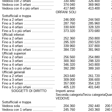
Vedova con 2 orfani ......................
330.480
326.400
Vedova con 3 orfani ......................
374.040
369.960
Vedova con 4 o più orfani ............
417.840
413.400
ORFANI SOLI
Sottufficiali e truppa
Fino a 2 orfani ...............................
246.000
244.560
Fino a 3 orfani ...............................
287.760
285.960
Fino a 4 orfani ...............................
330.600
328.320
Fino a 5 o più orfani .....................
373.320
370.680
Ufficiali inferiori
Fino a 2 orfani ...............................
252.360
250.800
Fino a 3 orfani ...............................
295.320
293.520
Fino a 4 orfani ...............................
339.960
337.800
Fino a 5 o più orfani .....................
384.720
381.960
Ufficiali superiori
Fino a 2 orfani ...............................
256.560
254.880
Fino a 3 orfani ...............................
300.360
298.320
Fino a 4 orfani ...............................
346.320
343.800
Fino a 5 o più orfani .....................
392.280
389.160
Ufficiali generali
Fino a 2 orfani ...............................
263.640
261.720
Fino a 3 orfani ...............................
309.000
306.600
Fino a 4 orfani ...............................
357.000
354.120
Fino a 5 o più orfani .....................
405.120
401.640
SOGGETTI DI DIRITTO
Importi annui
Seconda categoria
Terza categoria
Quar
VEDOVE
Sottufficiali e truppa
Vedova sola ...................................
204.360
292.440
200.
Vedova con 1 orfano ....................
245.760
243.360
240.