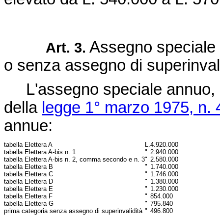
Assegno speciale a
Art. 3.
o senza assegno di superinvali
L'assegno speciale annuo, non 
della
legge 1° marzo 1975, n. 
annue:
tabella E
lettera A
L.
4.920.000
tabella E
lettera A-bis n. 1
"
2.940.000
tabella E
lettera A-bis n. 2, comma secondo e n. 3
"
2.580.000
tabella E
lettera B
"
1.740.000
tabella E
lettera C
"
1.746.000
tabella E
lettera D
"
1.380.000
tabella E
lettera E
"
1.230.000
tabella E
lettera F
"
854.000
tabella E
lettera G
"
795.840
prima categoria senza assegno di superinvalidità
"
496.800