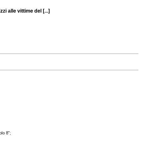
 alle vittime del [...]
olo 8";