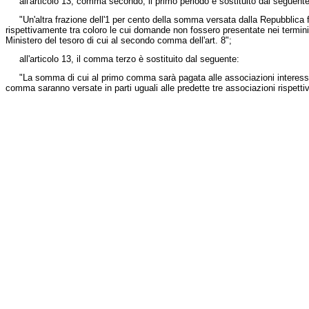
all'articolo 13, comma secondo, il primo periodo è sostituito dal seguente
"Un'altra frazione dell'1 per cento della somma versata dalla Repubblica fed
rispettivamente tra coloro le cui domande non fossero presentate nei termin
Ministero del tesoro di cui al secondo comma dell'art. 8";
all'articolo 13, il comma terzo è sostituito dal seguente:
"La somma di cui al primo comma sarà pagata alle associazioni interessate 
comma saranno versate in parti uguali alle predette tre associazioni rispetti