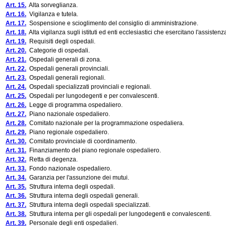
Art. 15.
Alta sorveglianza.
Art. 16.
Vigilanza e tutela.
Art. 17.
Sospensione e scioglimento del consiglio di amministrazione.
Art. 18.
Alta vigilanza sugli istituti ed enti ecclesiastici che esercitano l'assisten
Art. 19.
Requisiti degli ospedali.
Art. 20.
Categorie di ospedali.
Art. 21.
Ospedali generali di zona.
Art. 22.
Ospedali generali provinciali.
Art. 23.
Ospedali generali regionali.
Art. 24.
Ospedali specializzati provinciali e regionali.
Art. 25.
Ospedali per lungodegenti e per convalescenti.
Art. 26.
Legge di programma ospedaliero.
Art. 27.
Piano nazionale ospedaliero.
Art. 28.
Comitato nazionale per la programmazione ospedaliera.
Art. 29.
Piano regionale ospedaliero.
Art. 30.
Comitato provinciale di coordinamento.
Art. 31.
Finanziamento del piano regionale ospedaliero.
Art. 32.
Retta di degenza.
Art. 33.
Fondo nazionale ospedaliero.
Art. 34.
Garanzia per l'assunzione dei mutui.
Art. 35.
Struttura interna degli ospedali.
Art. 36.
Struttura interna degli ospedali generali.
Art. 37.
Struttura interna degli ospedali specializzati.
Art. 38.
Struttura interna per gli ospedali per lungodegenti e convalescenti.
Art. 39.
Personale degli enti ospedalieri.