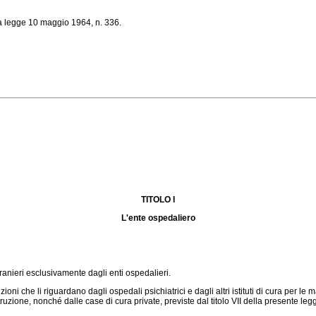
la legge 10 maggio 1964, n. 336.
TITOLO I
L'ente ospedaliero
tranieri esclusivamente dagli enti ospedalieri.
e li riguardano dagli ospedali psichiatrici e dagli altri istituti di cura per le malat
uzione, nonché dalle case di cura private, previste dal titolo VII della presente legge.