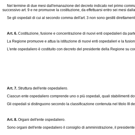
Nel termine di due mesi dall'emanazione del decreto indicato nel primo comma il
successivo art. 9 e ne promuove la costituzione, da effettuarsi entro sei mesi dal
Se gli ospedali di cui al secondo comma dell'art. 3 non sono gestiti direttamente 
Art. 6.
Costituzione, fusione e concentrazione di nuovi enti ospedalieri da part
La Regione promuove e attua la istituzione di nuovi enti ospedalieri e la fusione
L'ente ospedaliero è costituito con decreto del presidente della Regione su con
Art. 7.
Struttura dell'ente ospedaliero.
Ciascun ente ospedaliero comprende uno o più ospedali, quali stabilimenti dotati d
Gli ospedali si distinguono secondo la classificazione contenuta nel titolo III de
Art. 8.
Organi dell'ente ospedaliero.
Sono organi dell'ente ospedaliero il consiglio di amministrazione, il presidente, il 