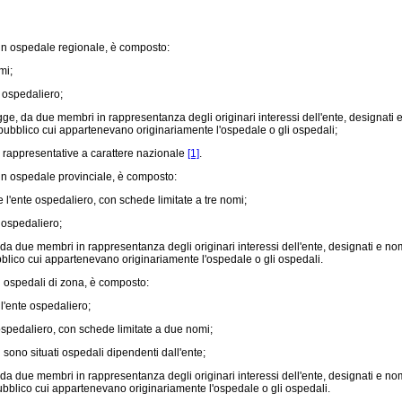
un ospedale regionale, è composto:
mi;
 ospedaliero;
egge, da due membri in rappresentanza degli originari interessi dell'ente, designati e 
nte pubblico cui appartenevano originariamente l'ospedale o gli ospedali;
 rappresentative a carattere nazionale
[1]
.
n ospedale provinciale, è composto:
l'ente ospedaliero, con schede limitate a tre nomi;
 ospedaliero;
 da due membri in rappresentanza degli originari interessi dell'ente, designati e nomin
pubblico cui appartenevano originariamente l'ospedale o gli ospedali.
 ospedali di zona, è composto:
l'ente ospedaliero;
spedaliero, con schede limitate a due nomi;
ono situati ospedali dipendenti dall'ente;
 da due membri in rappresentanza degli originari interessi dell'ente, designati e nomin
e pubblico cui appartenevano originariamente l'ospedale o gli ospedali.