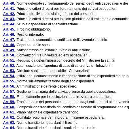
Art. 40.
Norme delegate sull'ordinamento dei servizi degli enti ospedalieri e dei serv
Art. 41.
Principi e criteri direttivi per l'ordinamento dei servizi ospedalieri.
Art. 42.
Principi direttivi per lo stato giuridico del personale.
Art. 43.
Principi e criteri direttivi per lo stato giuridico ed il trattamento econom
Art. 44.
Scuole ospedaliere di specializzazione.
Art. 45.
Tirocinio obbligatorio.
Art. 46.
Posti di internato.
Art. 47.
Trattamento economico e certificato dell'avvenuto tirocinio.
Art. 48.
Copertura delle spese.
Art. 49.
Sottocommissioni esami di Stato di abilitazione.
Art. 50.
Convenzioni tra università ed enti ospedalieri.
Art. 51.
Requisiti da determinarsi con decreto del Ministro per la sanità.
Art. 52.
Autorizzazione all'apertura di case di cura private - Infrazioni.
Art. 53.
Direttore sanitario responsabile - Convenzioni.
Art. 54.
Istituzione, riconoscimento e concentrazione di enti ospedalieri e altre n
Art. 55.
Norme sull'amministrazione degli enti ospedalieri.
Art. 56.
Amministrazione dell'ente ospedaliero.
Art. 57.
Gestione finanziaria delle attività diverse da quella ospedaliera.
Art. 58.
Finanziamento per le costruzioni ed attrezzature ospedaliere.
Art. 59.
Trasferimento del personale dipendente dagli enti pubblici al nuovo ent
Art. 60.
Composizione transitoria del comitato nazionale di programmazione os
Art. 61.
Piano nazionale ospedaliero transitorio.
Art. 62.
Comitato regionale per la programmazione ospedaliera.
Art. 63.
Norme transitorie riguardanti il tirocinio.
Art. 64.
Norme transitorie riguardanti i sanitari non di ruolo.