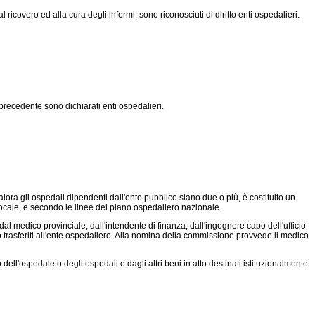
icovero ed alla cura degli infermi, sono riconosciuti di diritto enti ospedalieri.
precedente sono dichiarati enti ospedalieri.
ora gli ospedali dipendenti dall'ente pubblico siano due o più, è costituito un
ocale, e secondo le linee del piano ospedaliero nazionale.
 medico provinciale, dall'intendente di finanza, dall'ingegnere capo dell'ufficio
o trasferiti all'ente ospedaliero. Alla nomina della commissione provvede il medico
 dell'ospedale o degli ospedali e dagli altri beni in atto destinati istituzionalmente