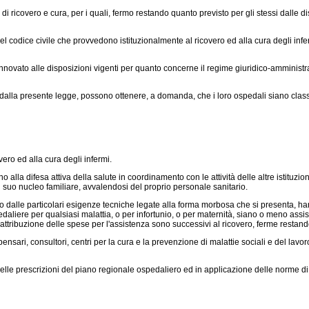
di ricovero e cura, per i quali, fermo restando quanto previsto per gli stessi dalle disp
del codice civile che provvedono istituzionalmente al ricovero ed alla cura degli infe
novato alle disposizioni vigenti per quanto concerne il regime giuridico-amministrativ
i dalla presente legge, possono ottenere, a domanda, che i loro ospedali siano classifi
ero ed alla cura degli infermi.
lla difesa attiva della salute in coordinamento con le attività delle altre istituzio
 suo nucleo familiare, avvalendosi del proprio personale sanitario.
e o dalle particolari esigenze tecniche legate alla forma morbosa che si presenta, h
aliere per qualsiasi malattia, o per infortunio, o per maternità, siano o meno assistiti
 attribuzione delle spese per l'assistenza sono successivi al ricovero, ferme restand
nsari, consultori, centri per la cura e la prevenzione di malattie sociali e del lavor
 prescrizioni del piano regionale ospedaliero ed in applicazione delle norme di c