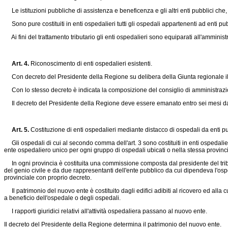
Le istituzioni pubbliche di assistenza e beneficenza e gli altri enti pubblici che,
Sono pure costituiti in enti ospedalieri tutti gli ospedali appartenenti ad enti p
Ai fini del trattamento tributario gli enti ospedalieri sono equiparati all'amminist
Art. 4.
Riconoscimento di enti ospedalieri esistenti.
Con decreto del Presidente della Regione su delibera della Giunta regionale il Con
Con lo stesso decreto è indicata la composizione del consiglio di amministrazio
Il decreto del Presidente della Regione deve essere emanato entro sei mesi dall
Art. 5.
Costituzione di enti ospedalieri mediante distacco di ospedali da enti pu
Gli ospedali di cui al secondo comma dell'art. 3 sono costituiti in enti ospedalie
ente ospedaliero unico per ogni gruppo di ospedali ubicati o nella stessa provin
In ogni provincia è costituita una commissione composta dal presidente del tribun
del genio civile e da due rappresentanti dell'ente pubblico da cui dipendeva l'osp
provinciale con proprio decreto.
Il patrimonio del nuovo ente è costituito dagli edifici adibiti al ricovero ed alla c
a beneficio dell'ospedale o degli ospedali.
I rapporti giuridici relativi all'attività ospedaliera passano al nuovo ente.
Il decreto del Presidente della Regione determina il patrimonio del nuovo ente.