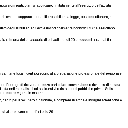
osizioni particolari, si applicano, limitatamente all'esercizio dell'attività
rmi, ove posseggano i requisiti prescritti dalla legge, possono ottenere, a
o degli istituti ed enti ecclesiastici civilmente riconosciuti che esercitano
cati in una delle categorie di cui agli articoli 20 e seguenti anche ai fini
ni sanitarie locali; contribuiscono alla preparazione professionale del personale
anno l'obbligo di ricoverare senza particolare convenzione o richiesta di alcuna
 da enti mutualistici ed assicurativi o da altri enti pubblici e privati. Sulla
o le norme vigenti in materia.
o, centri per il recupero funzionale, e compiere ricerche e indagini scientifiche e
ui al terzo comma dell'articolo 29.