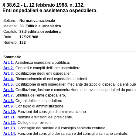
§ 38.6.2 - L. 12 febbraio 1968, n. 132.
Enti ospedalieri e assistenza ospedaliera.
Settore:
Normativa nazionale
Materia:
38. Edilizia e urbanistica
Capitolo:
38.6 edilizia ospedaliera
Data:
12/02/1968
Numero:
132
Sommario
Art. 1.
Assistenza ospedaliera pubblica.
Art. 2.
Concetti e compiti dell'ente ospedaliero.
Art. 3.
Costituzione degli enti ospedalieri.
Art. 4.
Riconoscimento di enti ospedalieri esistenti.
Art. 5.
Costituzione di enti ospedalieri mediante distacco di ospedali da enti pubb
Art. 6.
Costituzione, fusione e concentrazione di nuovi enti ospedalieri da parte 
Art. 7.
Struttura dell'ente ospedaliero.
Art. 8.
Organi dell'ente ospedaliero.
Art. 9.
Consiglio di amministrazione.
Art. 10.
Funzioni del consiglio di amministrazione.
Art. 11.
Nomina e funzioni del presidente.
Art. 12.
Collegio dei revisori.
Art. 13.
Il consiglio dei sanitari e il consiglio sanitario centrale.
Art. 14.
Funzioni del consiglio dei sanitari e del consiglio sanitario centrale.