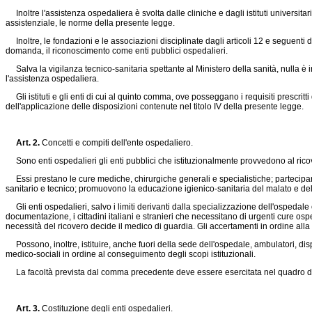
Inoltre l'assistenza ospedaliera è svolta dalle cliniche e dagli istituti universitari 
assistenziale, le norme della presente legge.
Inoltre, le fondazioni e le associazioni disciplinate dagli articoli 12 e seguenti 
domanda, il riconoscimento come enti pubblici ospedalieri.
Salva la vigilanza tecnico-sanitaria spettante al Ministero della sanità, nulla è in
l'assistenza ospedaliera.
Gli istituti e gli enti di cui al quinto comma, ove posseggano i requisiti prescritt
dell'applicazione delle disposizioni contenute nel titolo IV della presente legge.
Art. 2.
Concetti e compiti dell'ente ospedaliero.
Sono enti ospedalieri gli enti pubblici che istituzionalmente provvedono al ricov
Essi prestano le cure mediche, chirurgiche generali e specialistiche; partecipano a
sanitario e tecnico; promuovono la educazione igienico-sanitaria del malato e del
Gli enti ospedalieri, salvo i limiti derivanti dalla specializzazione dell'ospedal
documentazione, i cittadini italiani e stranieri che necessitano di urgenti cure osped
necessità del ricovero decide il medico di guardia. Gli accertamenti in ordine alla
Possono, inoltre, istituire, anche fuori della sede dell'ospedale, ambulatori, dispe
medico-sociali in ordine al conseguimento degli scopi istituzionali.
La facoltà prevista dal comma precedente deve essere esercitata nel quadro delle
Art. 3.
Costituzione degli enti ospedalieri.