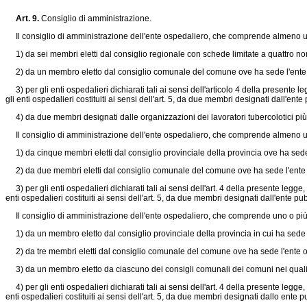
Art. 9.
Consiglio di amministrazione.
Il consiglio di amministrazione dell'ente ospedaliero, che comprende almeno 
1) da sei membri eletti dal consiglio regionale con schede limitate a quattro no
2) da un membro eletto dal consiglio comunale del comune ove ha sede l'ente
3) per gli enti ospedalieri dichiarati tali ai sensi dell'articolo 4 della presente l
gli enti ospedalieri costituiti ai sensi dell'art. 5, da due membri designati dall'e
4) da due membri designati dalle organizzazioni dei lavoratori tubercolotici più
Il consiglio di amministrazione dell'ente ospedaliero, che comprende almeno u
1) da cinque membri eletti dal consiglio provinciale della provincia ove ha sede 
2) da due membri eletti dal consiglio comunale del comune ove ha sede l'ente
3) per gli enti ospedalieri dichiarati tali ai sensi dell'art. 4 della presente legge,
enti ospedalieri costituiti ai sensi dell'art. 5, da due membri designati dall'ente 
Il consiglio di amministrazione dell'ente ospedaliero, che comprende uno o più
1) da un membro eletto dal consiglio provinciale della provincia in cui ha sede 
2) da tre membri eletti dal consiglio comunale del comune ove ha sede l'ente o
3) da un membro eletto da ciascuno dei consigli comunali dei comuni nei quali s
4) per gli enti ospedalieri dichiarati tali ai sensi dell'art. 4 della presente legge,
enti ospedalieri costituiti ai sensi dell'art. 5, da due membri designati dallo ent