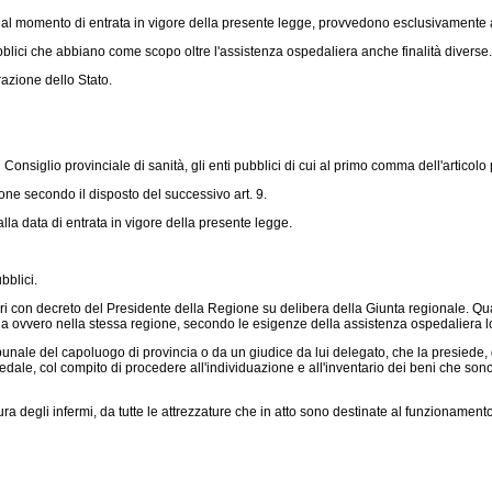
 al momento di entrata in vigore della presente legge, provvedono esclusivamente al r
ubblici che abbiano come scopo oltre l'assistenza ospedaliera anche finalità diverse.
razione dello Stato.
siglio provinciale di sanità, gli enti pubblici di cui al primo comma dell'articolo 
ne secondo il disposto del successivo art. 9.
a data di entrata in vigore della presente legge.
bblici.
ri con decreto del Presidente della Regione su delibera della Giunta regionale. Qual
cia ovvero nella stessa regione, secondo le esigenze della assistenza ospedaliera l
ale del capoluogo di provincia o da un giudice da lui delegato, che la presiede, dal
edale, col compito di procedere all'individuazione e all'inventario dei beni che son
ura degli infermi, da tutte le attrezzature che in atto sono destinate al funzionamento