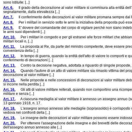
sono istituite: [...]
Art. 6.
Il grado della decorazione al valor militare si commisura alla entità dell'
segnatamente, dalla elevatezza [...]
Art. 7.
Il conferimento delle decorazioni al valor militare promana sempre dal Re, c
Art. 8.
Per i militari in servizio sotto le armi la iniziativa della proposta può es
Art. 9.
E' dovere del comandante del corpo di vigilare perchè non siano indebitame
le armi suoi dipendenti [...]
Art. 10.
Per i militari in congedo e per gli estranei alle forze militari che abbian
militari locali o, [...]
Art. 11.
La proposta al Re, da parte del ministro competente, deve essere precedut
convenienza della [...]
Art. 12.
In tempo di guerra, quando la entità dell'atto di valore lo comporti e qu
conferimento di decorazioni [...]
Art. 13.
Contro la decisione negativa, adottata a riguardo di singole proposte
Art. 14.
Quando l'autore di un atto di valore militare sia rimasto vittima del pr
decorazione al valor militare [...]
Art. 15.
Nelle proposte e nelle concessioni di decorazioni al valor militare debbo
si incorre nella perdita [...]
Art. 16.
Gli atti di valore militare reiterati, quando non comportino una ricompe
militare e senza [...]
Art. 17.
A ciascuna medaglia al valor militare è annesso un assegno annuo (sopra
13 gennaio 1918, n. 17.
Art. 18.
L'assegno annuo annesso alle medaglie (soprassoldo) è corrisposto vita 
vedova nei confronti della [...]
Art. 19.
Le insegne delle decorazioni al valor militare possono essere indossate
Art. 20.
Per ottenere l'assegnazione delle insegne e dei brevetti delle decorazioni
dell'assegno annuo annesso alle [...]