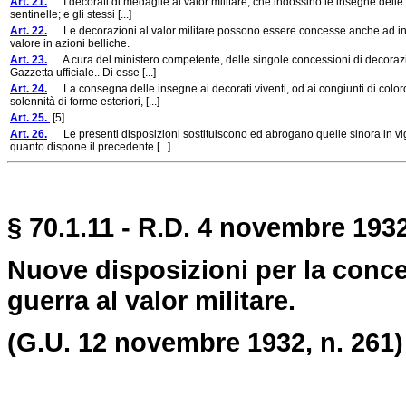
Art. 21.
I decorati di medaglie al valor militare, che indossino le insegne delle de
sentinelle; e gli stessi [...]
Art. 22.
Le decorazioni al valor militare possono essere concesse anche ad intier
valore in azioni belliche.
Art. 23.
A cura del ministero competente, delle singole concessioni di decorazioni
Gazzetta ufficiale.. Di esse [...]
Art. 24.
La consegna delle insegne ai decorati viventi, od ai congiunti di color
solennità di forme esteriori, [...]
Art. 25.
[5]
Art. 26.
Le presenti disposizioni sostituiscono ed abrogano quelle sinora in vigor
quanto dispone il precedente [...]
§ 70.1.11 - R.D. 4 novembre 1932
Nuove disposizioni per la conce
guerra al valor militare.
(G.U. 12 novembre 1932, n. 261)