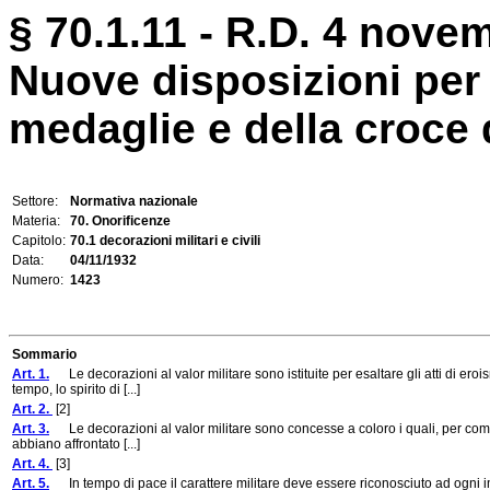
§ 70.1.11 - R.D. 4 nove
Nuove disposizioni per
medaglie e della croce d
Settore:
Normativa nazionale
Materia:
70. Onorificenze
Capitolo:
70.1 decorazioni militari e civili
Data:
04/11/1932
Numero:
1423
Sommario
Art. 1.
Le decorazioni al valor militare sono istituite per esaltare gli atti di ero
tempo, lo spirito di [...]
Art. 2.
[2]
Art. 3.
Le decorazioni al valor militare sono concesse a coloro i quali, per com
abbiano affrontato [...]
Art. 4.
[3]
Art. 5.
In tempo di pace il carattere militare deve essere riconosciuto ad ogni impr