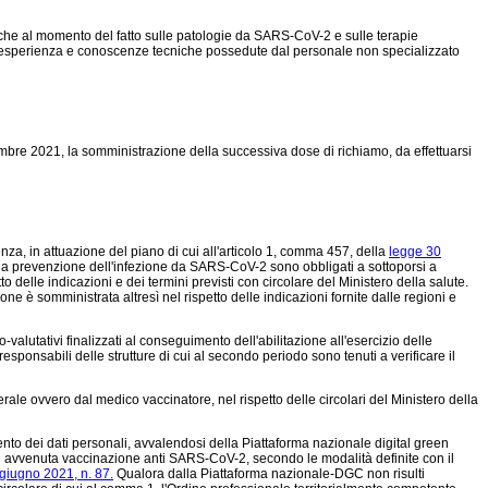
ifiche al momento del fatto sulle patologie da SARS-CoV-2 e sulle terapie
 di esperienza e conoscenze tecniche possedute dal personale non specializzato
bre 2021, la somministrazione della successiva dose di richiamo, da effettuarsi
za, in attuazione del piano di cui all'articolo 1, comma 457, della
legge 30
la prevenzione dell'infezione da SARS-CoV-2 sono obbligati a sottoporsi a
delle indicazioni e dei termini previsti con circolare del Ministero della salute.
ne è somministrata altresì nel rispetto delle indicazioni fornite dalle regioni e
alutativi finalizzati al conseguimento dell'abilitazione all'esercizio delle
 responsabili delle strutture di cui al secondo periodo sono tenuti a verificare il
ale ovvero dal medico vaccinatore, nel rispetto delle circolari del Ministero della
amento dei dati personali, avvalendosi della Piattaforma nazionale digital green
i avvenuta vaccinazione anti SARS-CoV-2, secondo le modalità definite con il
giugno 2021, n. 87.
Qualora dalla Piattaforma nazionale-DGC non risulti