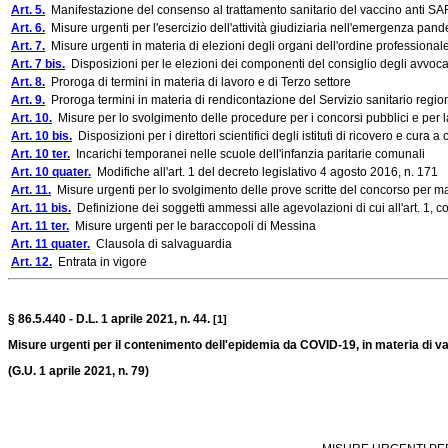
Art. 5.
Manifestazione del consenso al trattamento sanitario del vaccino anti SARS
Art. 6.
Misure urgenti per l'esercizio dell'attività giudiziaria nell'emergenza p
Art. 7.
Misure urgenti in materia di elezioni degli organi dell'ordine professionale
Art. 7 bis.
Disposizioni per le elezioni dei componenti del consiglio degli avvocati
Art. 8.
Proroga di termini in materia di lavoro e di Terzo settore
Art. 9.
Proroga termini in materia di rendicontazione del Servizio sanitario regio
Art. 10.
Misure per lo svolgimento delle procedure per i concorsi pubblici e per la
Art. 10 bis.
Disposizioni per i direttori scientifici degli istituti di ricovero e cura a 
Art. 10 ter.
Incarichi temporanei nelle scuole dell'infanzia paritarie comunali
Art. 10 quater.
Modifiche all'art. 1 del decreto legislativo 4 agosto 2016, n. 171
Art. 11.
Misure urgenti per lo svolgimento delle prove scritte del concorso per mag
Art. 11 bis.
Definizione dei soggetti ammessi alle agevolazioni di cui all'art. 1,
Art. 11 ter.
Misure urgenti per le baraccopoli di Messina
Art. 11 quater.
Clausola di salvaguardia
Art. 12.
Entrata in vigore
§ 86.5.440 - D.L. 1 aprile 2021, n. 44.
[1]
Misure urgenti per il contenimento dell'epidemia da COVID-19, in materia di vac
(G.U. 1 aprile 2021, n. 79)