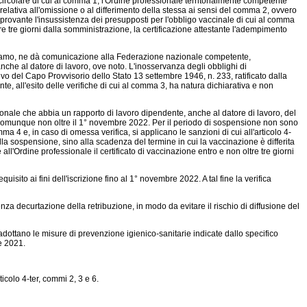
circolare di cui al comma 1, l'Ordine professionale territorialmente competente
 relativa all'omissione o al differimento della stessa ai sensi del comma 2, ovvero
mprovante l'insussistenza dei presupposti per l'obbligo vaccinale di cui al comma
e tre giorni dalla somministrazione, la certificazione attestante l'adempimento
chiamo, ne dà comunicazione alla Federazione nazionale competente,
anche al datore di lavoro, ove noto. L'inosservanza degli obblighi di
ativo del Capo Provvisorio dello Stato 13 settembre 1946, n. 233, ratificato dalla
e, all'esito delle verifiche di cui al comma 3, ha natura dichiarativa e non
onale che abbia un rapporto di lavoro dipendente, anche al datore di lavoro, del
e comunque non oltre il 1° novembre 2022. Per il periodo di sospensione non sono
4 e, in caso di omessa verifica, si applicano le sanzioni di cui all'articolo 4-
la sospensione, sino alla scadenza del termine in cui la vaccinazione è differita
ll'Ordine professionale il certificato di vaccinazione entro e non oltre tre giorni
uisito ai fini dell'iscrizione fino al 1° novembre 2022. A tal fine la verifica
za decurtazione della retribuzione, in modo da evitare il rischio di diffusione del
 adottano le misure di prevenzione igienico-sanitarie indicate dallo specifico
re 2021.
icolo 4-ter, commi 2, 3 e 6.