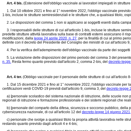
Art. 4 bis.
(Estensione dell'obbligo vaccinale ai lavoratori impiegati in strutture 
1. Dal 10 ottobre 2021 e fino al 1° novembre 2022, l'obbligo vaccinale previsto dall'a
1-bis, incluse le strutture semiresidenziali e le strutture che, a qualsiasi titolo, os
2. Le disposizioni del comma 1 non si applicano ai soggetti esenti dalla campagna 
3. I responsabili delle strutture di cui all'articolo 1-bis, incluse le strutture semir
predette strutture attività lavorativa sulla base di contratti esterni assicurano il 
modificazioni, dalla
legge 24 aprile 2020, n. 27,
per la finalità di cui al primo pe
definite con il decreto del Presidente del Consiglio dei ministri di cui all'articolo
4. Per la verifica dell'adempimento dell'obbligo vaccinale da parte dei soggetti di
5. La violazione delle disposizioni del primo periodo del comma 3 del presente ar
n. 35.
Resta fermo quanto previsto dall'articolo 2, comma 2-bis, del
decreto-legge
Art. 4 ter.
(Obbligo vaccinale per il personale delle strutture di cui all'articolo 8
1. Dal 15 dicembre 2021 e fino al 1° novembre 2022, l'obbligo vaccinale per la pre
certificazioni verdi COVID-19 previsti dall'articolo 9, comma 3, del
decreto-legge 2
a) [personale scolastico del sistema nazionale di istruzione, delle scuole non parit
regionali di istruzione e formazione professionale e dei sistemi regionali che real
b) [personale del comparto della difesa, sicurezza e soccorso pubblico, della poli
cybersicurezza nazionale, di cui all'articolo 12 del
decreto-legge 14 giugno 2021, 
c) personale che svolge a qualsiasi titolo la propria attività lavorativa nelle strutt
restando quanto previsto dagli articoli 4 e 4-bis;