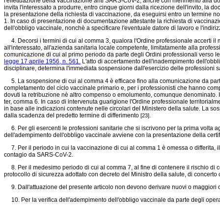
l'effettuazione della vaccinazione anti SARS-CoV-2, anche con riferimento alla dos
invita l'interessato a produrre, entro cinque giorni dalla ricezione dell'invito, l
la presentazione della richiesta di vaccinazione, da eseguirsi entro un termine no
1. In caso di presentazione di documentazione attestante la richiesta di vaccinazi
dell'obbligo vaccinale, nonchè a specificare l'eventuale datore di lavoro e l'indirizz
4. Decorsi i termini di cui al comma 3, qualora l'Ordine professionale accerti 
all'interessato, all'azienda sanitaria locale competente, limitatamente alla profes
comunicazione di cui al primo periodo da parte degli Ordini professionali verso le Fe
legge 17 aprile 1956, n. 561.
L'atto di accertamento dell'inadempimento dell'obblig
disciplinare, determina l'immediata sospensione dall'esercizio delle professioni s
5. La sospensione di cui al comma 4 è efficace fino alla comunicazione da parte d
completamento del ciclo vaccinale primario e, per i professionisti che hanno com
dovuti la retribuzione nè altro compenso o emolumento, comunque denominato. Il dat
ter, comma 6. In caso di intervenuta guarigione l'Ordine professionale territorial
in base alle indicazioni contenute nelle circolari del Ministero della salute. La so
dalla scadenza del predetto termine di differimento
.
[23]
6. Per gli esercenti le professioni sanitarie che si iscrivono per la prima volta agli
dell'adempimento dell'obbligo vaccinale avviene con la presentazione della cer
7. Per il periodo in cui la vaccinazione di cui al comma 1 è omessa o differita, il
contagio da SARS-CoV-2.
8. Per il medesimo periodo di cui al comma 7, al fine di contenere il rischio di con
protocollo di sicurezza adottato con decreto del Ministro della salute, di concerto co
9. Dall'attuazione del presente articolo non devono derivare nuovi o maggiori on
10. Per la verifica dell'adempimento dell'obbligo vaccinale da parte degli operatori