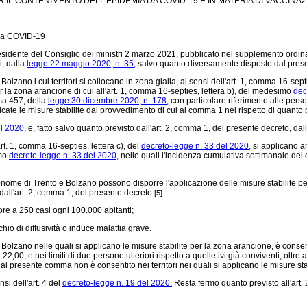
 IL CONTENIMENTO DELL'EPIDEMIA DA COVID-19 E IN MATERIA DI VACCINAZI
 da COVID-19
sidente del Consiglio dei ministri 2 marzo 2021, pubblicato nel supplemento ordinari
i, dalla
legge 22 maggio 2020, n. 35,
salvo quanto diversamente disposto dal pres
zano i cui territori si collocano in zona gialla, ai sensi dell'art. 1, comma 16-septi
er la zona arancione di cui all'art. 1, comma 16-septies, lettera b), del medesimo
dec
mma 457, della
legge 30 dicembre 2020, n. 178,
con particolare riferimento alle perso
te le misure stabilite dal provvedimento di cui al comma 1 nel rispetto di quanto p
l 2020,
e, fatto salvo quanto previsto dall'art. 2, comma 1, del presente decreto, dal
rt. 1, comma 16-septies, lettera c), del
decreto-legge n. 33 del 2020,
si applicano a
imo
decreto-legge n. 33 del 2020,
nelle quali l'incidenza cumulativa settimanale dei c
nome di Trento e Bolzano possono disporre l'applicazione delle misure stabilite per l
 dall'art. 2, comma 1, del presente decreto
:
[5]
re a 250 casi ogni 100.000 abitanti;
io di diffusività o induce malattia grave.
Bolzano nelle quali si applicano le misure stabilite per la zona arancione, è conse
2,00, e nei limiti di due persone ulteriori rispetto a quelle ivi già conviventi, oltre 
al presente comma non è consentito nei territori nei quali si applicano le misure sta
si dell'art. 4 del
decreto-legge n. 19 del 2020.
Resta fermo quanto previsto all'art.