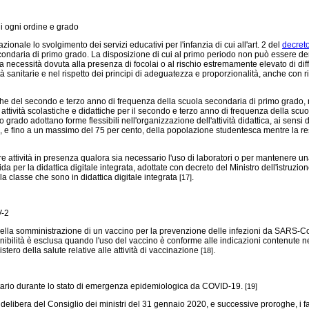
di ogni ordine e grado
ionale lo svolgimento dei servizi educativi per l'infanzia di cui all'art. 2 del
decreto
secondaria di primo grado. La disposizione di cui al primo periodo non può essere d
ia necessità dovuta alla presenza di focolai o al rischio estremamente elevato di di
anitarie e nel rispetto dei principi di adeguatezza e proporzionalità, anche con rifer
he del secondo e terzo anno di frequenza della scuola secondaria di primo grado, n
attività scolastiche e didattiche per il secondo e terzo anno di frequenza della sc
ado adottano forme flessibili nell'organizzazione dell'attività didattica, ai sensi de
nto, e fino a un massimo del 75 per cento, della popolazione studentesca mentre la re
re attività in presenza qualora sia necessario l'uso di laboratori o per mantenere una
da per la didattica digitale integrata, adottate con
decreto del Ministro dell'istruzi
 classe che sono in didattica digitale integrata
.
[17]
V-2
sa della somministrazione di un vaccino per la prevenzione delle infezioni da SARS-C
nibilità è esclusa quando l'uso del vaccino è conforme alle indicazioni contenute
istero della salute relative alle attività di vaccinazione
.
[18]
itario durante lo stato di emergenza epidemiologica da COVID-19.
[19]
era del Consiglio dei ministri del 31 gennaio 2020, e successive proroghe, i fatti