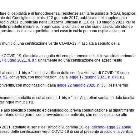
rutture di ospitalità e di lungodegenza, residenze sanitarie assistite (RSA), hospice,
esidente del Consiglio dei ministri 12 gennaio 2017, pubblicato nel supplemento
maggio 2021, pubblicata nella Gazzetta Ufficiale n. 110 del 10 maggio 2021, cui le
delle predette misure e, in ogni caso, a condizione che siano assicurate idonee
i prestare assistenza quotidiana nel caso in cui la persona ospitata sia non
 muniti di una certificazione verde COVID-19, rilasciata a seguito della
rde COVID-19, rilasciata a seguito del completamento del ciclo vaccinale primario
17 giugno 2021, n. 87,
unitamente ad una certificazione che attesti l'esito
i ai commi 1-bis e 1-ter. Le verifiche delle certificazioni verdi COVID-19 sono
n. 52,
convertito, con modificazioni, dalla
legge 17 giugno 2021, n. 87]
.
[11]
nvertito, con modificazioni, dalla
legge 22 maggio 2020, n. 35.
Resta fermo
ndo le modalità di cui ai commi 1-bis e 1-ter. Ai direttori sanitari è data facoltà
ntacinque minuti]
.
[13]
zione allo specifico contesto epidemiologico, previa comunicazione al dipartimento
erentorio di tre giorni, con provvedimento motivato, che non si dia corso alle
 2021, adottato ai sensi dell'articolo 9, comma 10, del
decreto-legge 22 aprile
esso delle certificazioni verdi COVID-19 di cui al presente articolo e la verifica