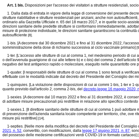
Art. 1 bis.
Disposizioni per l'accesso dei visitatori a strutture residenziali, soci
1. Dalla data di entrata in vigore della legge di conversione del presente decreto è r
strutture riabilitative e strutture residenziali per anziani, anche non autosufficien
ordinario alla Gazzetta Ufficiale n. 65 del 18 marzo 2017, e in quelle socio-assist
direzioni sanitarie delle predette strutture si conformano immediatamente, adott
misure di protezione individuale, le direzioni sanitarie garantiscono la continuità
autosufficiente
.
[8]
1-bis. [A decorrere dal 30 dicembre 2021 e fino al 31 dicembre 2022, l'accesso dei
somministrazione della dose di richiamo successiva al ciclo vaccinale primario]
[9
1-ter. [L'accesso alle strutture di cui al comma 1, nel medesimo periodo di cui a
o dell'avvenuta guarigione di cui alle lettere b) e c-bis) del comma 2 dell'articolo 
negativo del test antigenico rapido o molecolare, eseguito nelle quarantotto ore 
1-quater. [I responsabili delle strutture di cui al comma 1 sono tenuti a verificar
effettuate con le modalità indicate dal decreto del Presidente del Consiglio dei min
1-quinquies. [La violazione delle disposizioni di cui ai commi 1-bis, 1-ter e 1-qu
quanto previsto dall'articolo 2, comma 2-bis, del
decreto-legge 16 maggio 2020, n
1-sexies. [A decorrere dal 10 marzo 2022 e fino al 31 dicembre 2022, è consentito al
di adottare misure precauzionali più restrittive in relazione allo specifico cont
1-sexies.1. [Il direttore sanitario delle strutture di cui al comma 1 può adottare 
di prevenzione dell'azienda sanitaria locale competente per territorio, che, ove rit
misure più restrittive]
.
[14]
1-septies. [Nelle more della modifica del decreto del Presidente del Consiglio de
2021, n. 52,
convertito, con modificazioni, dalla
legge 17 giugno 2021, n. 87,
sono 
del possesso delle medesime certificazioni verdi COVID-19 in formato cartaceo]
[