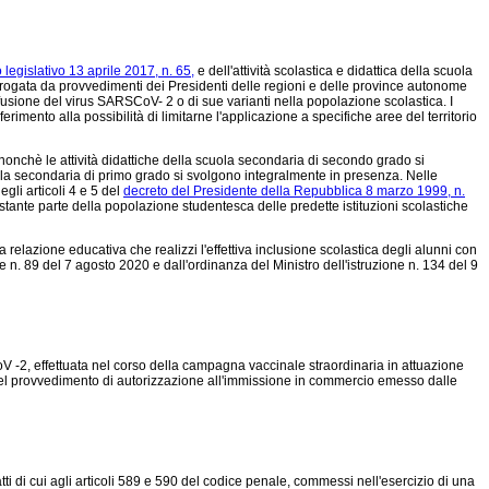
 legislativo 13 aprile 2017, n. 65,
e dell'attività scolastica e didattica della scuola
erogata da provvedimenti dei Presidenti delle regioni e delle province autonome
ffusione del virus SARSCoV- 2 o di sue varianti nella popolazione scolastica. I
imento alla possibilità di limitarne l'applicazione a specifiche aree del territorio
onchè le attività didattiche della scuola secondaria di secondo grado si
uola secondaria di primo grado si svolgono integralmente in presenza. Nelle
gli articoli 4 e 5 del
decreto del Presidente della Repubblica 8 marzo 1999, n.
stante parte della popolazione studentesca delle predette istituzioni scolastiche
 relazione educativa che realizzi l'effettiva inclusione scolastica degli alunni con
one n. 89 del 7 agosto 2020
e dall'ordinanza del Ministro dell'istruzione n. 134 del 9
oV -2, effettuata nel corso della campagna vaccinale straordinaria in attuazione
 nel provvedimento di autorizzazione all'immissione in commercio emesso dalle
 di cui agli articoli 589 e 590 del codice penale, commessi nell'esercizio di una