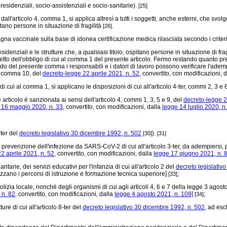
residenziali, socio-assistenziali e socio-sanitarie).
[25]
rticolo 4, comma 1, si applica altresì a tutti i soggetti, anche esterni, che svolgono, 
pitano persone in situazione di fragilità
.
[26]
vaccinale sulla base di idonea certificazione medica rilasciata secondo i criteri de
esidenziali e le strutture che, a qualsiasi titolo, ospitano persone in situazione di fra
rispetto dell'obbligo di cui al comma 1 del presente articolo. Fermo restando quanto pre
riodo del presente comma i responsabili e i datori di lavoro possono verificare l'a
 9, comma 10, del
decreto-legge 22 aprile 2021, n. 52,
convertito, con modificazioni, 
 cui al comma 1, si applicano le disposizioni di cui all'articolo 4-ter, commi 2, 3 e 
ticolo è sanzionata ai sensi dell'articolo 4, commi 1, 3, 5 e 9, del
decreto-legge 2
 16 maggio 2020, n. 33,
convertito, con modificazioni, dalla
legge 14 luglio 2020, n
-ter del
decreto legislativo 30 dicembre 1992, n. 502
).
[30]
[31]
venzione dell'infezione da SARS-CoV-2 di cui all'articolo 3-ter, da adempiersi, per
2 aprile 2021, n. 52,
convertito, con modificazioni, dalla
legge 17 giugno 2021, n. 8
arie, dei servizi educativi per l'infanzia di cui all'articolo 2 del
decreto legislativo
izzano i percorsi di istruzione e formazione tecnica superiore]
;
[33]
zia locale, nonchè degli organismi di cui agli articoli 4, 6 e 7 della legge 3 agost
n. 82,
convertito, con modificazioni, dalla
legge 4 agosto 2021, n. 109]
;
[34]
ure di cui all'articolo 8-ter del
decreto legislativo 30 dicembre 1992, n. 502,
ad escl