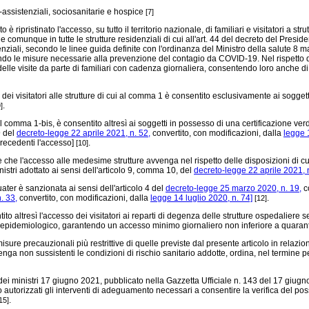
o-assistenziali, sociosanitarie e hospice
[7]
ipristinato l'accesso, su tutto il territorio nazionale, di familiari e visitatori a st
ti, e comunque in tutte le strutture residenziali di cui all'art. 44 del decreto del Pr
enziali, secondo le linee guida definite con l'ordinanza del Ministro della salute 8 
ando le misure necessarie alla prevenzione del contagio da COVID-19. Nel rispetto 
 delle visite da parte di familiari con cadenza giornaliera, consentendo loro anche d
 visitatori alle strutture di cui al comma 1 è consentito esclusivamente ai soggetti
.
]
l comma 1-bis, è consentito altresì ai soggetti in possesso di una certificazione ve
9 del
decreto-legge 22 aprile 2021, n. 52,
convertito, con modificazioni, dalla
legge 
precedenti l'accesso]
.
[10]
e che l'accesso alle medesime strutture avvenga nel rispetto delle disposizioni di cu
istri adottato ai sensi dell'articolo 9, comma 10, del
decreto-legge 22 aprile 2021, 
ater è sanzionata ai sensi dell'articolo 4 del
decreto-legge 25 marzo 2020, n. 19,
co
. 33,
convertito, con modificazioni, dalla
legge 14 luglio 2020, n. 74]
.
[12]
tresì l'accesso dei visitatori ai reparti di degenza delle strutture ospedaliere seco
esto epidemiologico, garantendo un accesso minimo giornaliero non inferiore a quara
misure precauzionali più restrittive di quelle previste dal presente articolo in rela
enga non sussistenti le condizioni di rischio sanitario addotte, ordina, nel termine p
i ministri 17 giugno 2021, pubblicato nella Gazzetta Ufficiale n. 143 del 17 giugno
autorizzati gli interventi di adeguamento necessari a consentire la verifica del poss
.
15]