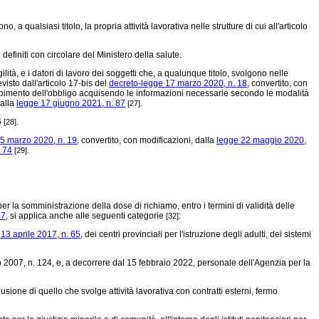
a qualsiasi titolo, la propria attività lavorativa nelle strutture di cui all'articolo
finiti con circolare del Ministero della salute.
gilità, e i datori di lavoro dei soggetti che, a qualunque titolo, svolgono nelle
visto dall'articolo 17-bis del
decreto-legge 17 marzo 2020, n. 18,
convertito, con
dempimento dell'obbligo acquisendo le informazioni necessarie secondo le modalità
dalla
legge 17 giugno 2021, n. 87
.
[27]
6
.
[28]
5 marzo 2020, n. 19,
convertito, con modificazioni, dalla
legge 22 maggio 2020,
. 74
.
[29]
 la somministrazione della dose di richiamo, entro i termini di validità delle
7,
si applica anche alle seguenti categorie
:
[32]
 13 aprile 2017, n. 65,
dei centri provinciali per l'istruzione degli adulti, dei sistemi
o 2007, n. 124, e, a decorrere dal 15 febbraio 2022, personale dell'Agenzia per la
usione di quello che svolge attività lavorativa con contratti esterni, fermo