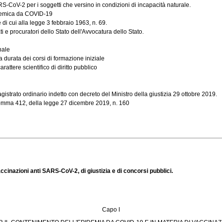
-CoV-2 per i soggetti che versino in condizioni di incapacità naturale.
andemica da COVID-19
 di cui alla legge 3 febbraio 1963, n. 69.
 e procuratori dello Stato dell'Avvocatura dello Stato.
nale
 durata dei corsi di formazione iniziale
carattere scientifico di diritto pubblico
istrato ordinario indetto con decreto del Ministro della giustizia 29 ottobre 2019.
 comma 412, della legge 27 dicembre 2019, n. 160
cinazioni anti SARS-CoV-2, di giustizia e di concorsi pubblici.
Capo I