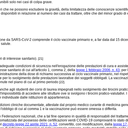
ibili solo nei casi di colpa grave.
attori che ne possono escludere la gravità, della limitatezza delle conoscenze scient
 disponibili in relazione al numero dei casi da trattare, oltre che del minor grado
one da SARS-CoV-2 comprende il ciclo vaccinale primario e, a far data dal 15 dicem
 salute.
ri di interesse sanitario).
[21]
deguate condizioni di sicurezza nell'erogazione delle prestazioni di cura e assisten
resse sanitario di cui all'articolo 1, comma 2, della
legge 1 febbraio 2006, n. 43,
per 
trazione della dose di richiamo successiva al ciclo vaccinale primario, nel rispetto 
 per lo svolgimento delle prestazioni lavorative dei soggetti obbligati. La vaccinazio
enute nel piano di cui al primo periodo
.
[22]
e agli studenti dei corsi di laurea impegnati nello svolgimento dei tirocini pratico-v
impossibilità di accedere alle strutture ove si svolgono i tirocini pratico-valutativi. I
individuate dalle istituzioni di appartenenza.
dizioni cliniche documentate, attestate dal proprio medico curante di medicina gener
l'obbligo di cui al comma 1 e la vaccinazione può essere omessa o differita.
ive Federazioni nazionali, che a tal fine operano in qualità di responsabili del tratt
omatizzata del possesso delle certificazioni verdi COVID-19 comprovanti lo stato d
el
decreto-legge 22 aprile 2021, n. 52,
convertito, con modificazioni, dalla
legge 17 