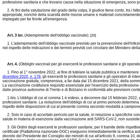
professione sanitaria e che trovano causa nella situazione di emergenza, sono pun
2. Ai fini della valutazione del grado della colpa, il giudice tiene conto, tra i f
appropriate, nonchè della scarsità delle risorse umane e materiali concretamente
impiegato per far fronte all'emergenza.
Art. 3 ter.
(Adempimento dell'obbligo vaccinale).
[20]
1. L'adempimento dell'obbligo vaccinale previsto per la prevenzione dell'infezi
nel rispetto delle indicazioni e dei termini previsti con circolare del Ministero della
Art. 4.
(Obblighi vaccinali per gli esercenti le professioni sanitarie e gli operato
1. Fino al 1° novembre 2022, al fine di tutelare la salute pubblica e mantenere a
dicembre 2020, n. 178,
gli esercenti le professioni sanitarie e gli operatori di inte
vaccinazione gratuita, comprensiva, a far data dal 15 dicembre 2021, della somminis
La vaccinazione costituisce requisito essenziale per l'esercizio della professione e
dalle province autonome di Trento e di Bolzano in conformità alle previsioni cont
1-bis. L'obbligo di cui al comma 1 è esteso, a decorrere dal 15 febbraio 2022, anch
professioni sanitarie. La violazione dell'obbligo di cui al primo periodo determina l'
rispetto delle disposizioni di cui al presente comma secondo modalità a campione 
2. Solo in caso di accertato pericolo per la salute, in relazione a specifiche con
salute in materia di esenzione dalla vaccinazione anti SARS-CoV-2, non sussiste 
3. Gli Ordini degli esercenti le professioni sanitarie, per il tramite delle rispett
certificate (Piattaforma nazionale-DGC) eseguono immediatamente la verifica aut
decreto del Presidente del Consiglio dei ministri di cui all'articolo 9, comma 10, d