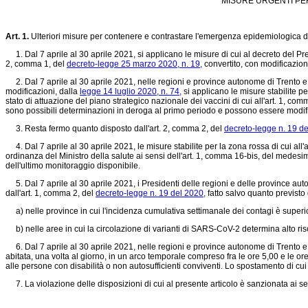
MISURE URGENTI PER
Art. 1.
Ulteriori misure per contenere e contrastare l'emergenza epidemiologica
1. Dal 7 aprile al 30 aprile 2021, si applicano le misure di cui al decreto del Pre
2, comma 1, del
decreto-legge 25 marzo 2020, n. 19,
convertito, con modificazion
2. Dal 7 aprile al 30 aprile 2021, nelle regioni e province autonome di Trento e Bol
modificazioni, dalla
legge 14 luglio 2020, n. 74,
si applicano le misure stabilite p
stato di attuazione del piano strategico nazionale dei vaccini di cui all'art. 1, co
sono possibili determinazioni in deroga al primo periodo e possono essere modifica
3. Resta fermo quanto disposto dall'art. 2, comma 2, del
decreto-legge n. 19 de
4. Dal 7 aprile al 30 aprile 2021, le misure stabilite per la zona rossa di cui all'a
ordinanza del Ministro della salute ai sensi dell'art. 1, comma 16-bis, del medes
dell'ultimo monitoraggio disponibile.
5. Dal 7 aprile al 30 aprile 2021, i Presidenti delle regioni e delle province auto
dall'art. 1, comma 2, del
decreto-legge n. 19 del 2020,
fatto salvo quanto previsto
a) nelle province in cui l'incidenza cumulativa settimanale dei contagi è superio
b) nelle aree in cui la circolazione di varianti di SARS-CoV-2 determina alto risch
6. Dal 7 aprile al 30 aprile 2021, nelle regioni e province autonome di Trento e 
abitata, una volta al giorno, in un arco temporale compreso fra le ore 5,00 e le ore 2
alle persone con disabilità o non autosufficienti conviventi. Lo spostamento di cui 
7. La violazione delle disposizioni di cui al presente articolo è sanzionata ai sen