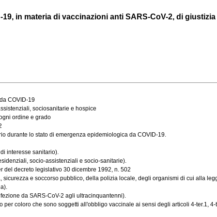
9, in materia di vaccinazioni anti SARS-CoV-2, di giustizia 
a da COVID-19
assistenziali, sociosanitarie e hospice
i ogni ordine e grado
2
ario durante lo stato di emergenza epidemiologica da COVID-19.
di interesse sanitario).
sidenziali, socio-assistenziali e socio-sanitarie).
ter del decreto legislativo 30 dicembre 1992, n. 502
sicurezza e soccorso pubblico, della polizia locale, degli organismi di cui alla legg
a).
infezione da SARS-CoV-2 agli ultracinquantenni).
per coloro che sono soggetti all'obbligo vaccinale ai sensi degli articoli 4-ter.1, 4-t