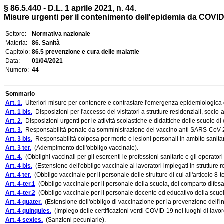
§ 86.5.440 - D.L. 1 aprile 2021, n. 44.
Misure urgenti per il contenimento dell'epidemia da COVID-1
Settore:
Normativa nazionale
Materia:
86. Sanità
Capitolo:
86.5 prevenzione e cura delle malattie
Data:
01/04/2021
Numero:
44
Sommario
Art. 1.
Ulteriori misure per contenere e contrastare l'emergenza epidemiologic
Art. 1 bis.
Disposizioni per l'accesso dei visitatori a strutture residenziali, socio-
Art. 2.
Disposizioni urgenti per le attività scolastiche e didattiche delle scuole d
Art. 3.
Responsabilità penale da somministrazione del vaccino anti SARS-CoV-
Art. 3 bis.
Responsabilità colposa per morte o lesioni personali in ambito sanit
Art. 3 ter.
(Adempimento dell'obbligo vaccinale).
Art. 4.
(Obblighi vaccinali per gli esercenti le professioni sanitarie e gli operatori 
Art. 4 bis.
(Estensione dell'obbligo vaccinale ai lavoratori impiegati in strutture re
Art. 4 ter.
(Obbligo vaccinale per il personale delle strutture di cui all'articolo 8-
Art. 4-ter.1
(Obbligo vaccinale per il personale della scuola, del comparto difesa, 
Art. 4-ter.2
(Obbligo vaccinale per il personale docente ed educativo della scuol
Art. 4 quater.
(Estensione dell'obbligo di vaccinazione per la prevenzione dell'
Art. 4 quinquies.
(Impiego delle certificazioni verdi COVID-19 nei luoghi di lavoro 
Art. 4 sexies.
(Sanzioni pecuniarie).