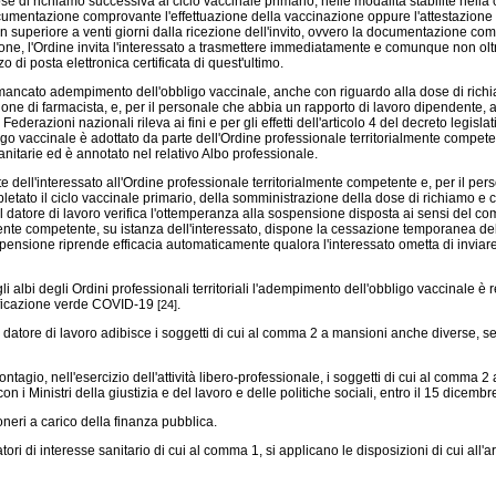
e di richiamo successiva al ciclo vaccinale primario, nelle modalità stabilite nella 
a documentazione comprovante l'effettuazione della vaccinazione oppure l'attestazione
n superiore a venti giorni dalla ricezione dell'invito, ovvero la documentazione co
one, l'Ordine invita l'interessato a trasmettere immediatamente e comunque non oltr
o di posta elettronica certificata di quest'ultimo.
il mancato adempimento dell'obbligo vaccinale, anche con riguardo alla dose di ri
sione di farmacista, e, per il personale che abbia un rapporto di lavoro dipendente, 
derazioni nazionali rileva ai fini e per gli effetti dell'articolo 4 del decreto legisl
o vaccinale è adottato da parte dell'Ordine professionale territorialmente competent
anitarie ed è annotato nel relativo Albo professionale.
ell'interessato all'Ordine professionale territorialmente competente e, per il pers
pletato il ciclo vaccinale primario, della somministrazione della dose di richiamo 
ore di lavoro verifica l'ottemperanza alla sospensione disposta ai sensi del comma 
mente competente, su istanza dell'interessato, dispone la cessazione temporanea del
spensione riprende efficacia automaticamente qualora l'interessato ometta di inviare a
 albi degli Ordini professionali territoriali l'adempimento dell'obbligo vaccinale è req
tificazione verde COVID-19
.
[24]
 datore di lavoro adibisce i soggetti di cui al comma 2 a mansioni anche diverse, sen
tagio, nell'esercizio dell'attività libero-professionale, i soggetti di cui al comma 2
n i Ministri della giustizia e del lavoro e delle politiche sociali, entro il 15 dicemb
eri a carico della finanza pubblica.
 di interesse sanitario di cui al comma 1, si applicano le disposizioni di cui all'art