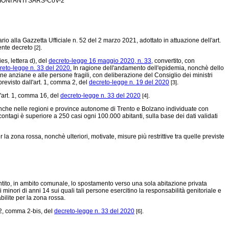
ONI ANTI SARS-CoV-2
o alla Gazzetta Ufficiale n. 52 del 2 marzo 2021, adottato in attuazione dell'art.
ente decreto
.
[2]
es, lettera d), del
decreto-legge 16 maggio 2020, n. 33,
convertito, con
reto-legge n. 33 del 2020.
In ragione dell'andamento dell'epidemia, nonchè dello
ne anziane e alle persone fragili, con deliberazione del Consiglio dei ministri
revisto dall'art. 1, comma 2, del
decreto-legge n. 19 del 2020
.
[3]
l'art. 1, comma 16, del
decreto-legge n. 33 del 2020
.
[4]
nche nelle regioni e province autonome di Trento e Bolzano individuate con
ontagi è superiore a 250 casi ogni 100.000 abitanti, sulla base dei dati validati
a zona rossa, nonchè ulteriori, motivate, misure più restrittive tra quelle previste
ntito, in ambito comunale, lo spostamento verso una sola abitazione privata
ai minori di anni 14 sui quali tali persone esercitino la responsabilità genitoriale e
bilite per la zona rossa.
 2, comma 2-bis, del
decreto-legge n. 33 del 2020
.
[6]