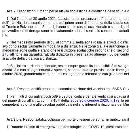
Art. 2.
Disposizioni urgenti per le attività scolastiche e didattiche delle scuole 
1. Dal 7 aprile al 30 aprile 2021, è assicurato in presenza sull'intero territorio naz
dell'infanzia, della scuola primaria e del primo anno di frequenza della scuola 
di Trento e Bolzano e dei Sindaci, tranne che in casi di eccezionale e straordinar
provvedimenti di deroga sono motivatamente adottati sentite le competenti autorità s
.
[16]
2. Nel medesimo periodo di cui al comma 1, nella zona rossa le attività didattic
svolgono esclusivamente in modalità a distanza. Nelle zone gialla e arancione le 
medesime zone gialla e arancione le istituzioni scolastiche secondarie di secondo gr
275,
affinchè sia garantita l'attività didattica in presenza ad almeno il 50 per ce
si avvale della didattica a distanza.
3. Sull'intero territorio nazionale, resta sempre garantita la possibilità di svolge
disabilità e con bisogni educativi speciali, secondo quanto previsto dalle linee gui
ottobre 2020, garantendo comunque il collegamento telematico con gli alunni della
Art. 3.
Responsabilità penale da somministrazione del vaccino anti SARS-Co
1. Per i fatti di cui agli articoli 589 e 590 del codice penale verificatisi a cau
del piano di cui all'art. 1, comma 457, della
legge 30 dicembre 2020, n. 178,
la pu
competenti autorità e alle circolari pubblicate nel sito internet istituzionale del Min
Art. 3 bis.
Responsabilità colposa per morte o lesioni personali in ambito san
1. Durante lo stato di emergenza epidemiologica da COVID-19, dichiarato con delib