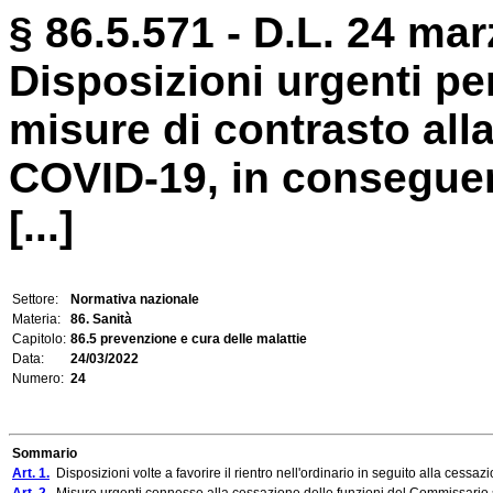
§ 86.5.571 - D.L. 24 mar
Disposizioni urgenti pe
misure di contrasto all
COVID-19, in conseguen
[...]
Settore:
Normativa nazionale
Materia:
86. Sanità
Capitolo:
86.5 prevenzione e cura delle malattie
Data:
24/03/2022
Numero:
24
Sommario
Art. 1.
Disposizioni volte a favorire il rientro nell'ordinario in seguito alla ces