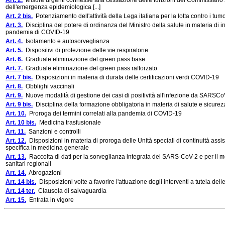
Art. 2.
Misure urgenti connesse alla cessazione delle funzioni del Commissario st
dell'emergenza epidemiologica [...]
Art. 2 bis.
Potenziamento dell'attività della Lega italiana per la lotta contro i tumo
Art. 3.
Disciplina del potere di ordinanza del Ministro della salute in materia di in
pandemia di COVID-19
Art. 4.
Isolamento e autosorveglianza
Art. 5.
Dispositivi di protezione delle vie respiratorie
Art. 6.
Graduale eliminazione del green pass base
Art. 7.
Graduale eliminazione del green pass rafforzato
Art. 7 bis.
Disposizioni in materia di durata delle certificazioni verdi COVID-19
Art. 8.
Obblighi vaccinali
Art. 9.
Nuove modalità di gestione dei casi di positività all'infezione da SARSCoV
Art. 9 bis.
Disciplina della formazione obbligatoria in materia di salute e sicurez
Art. 10.
Proroga dei termini correlati alla pandemia di COVID-19
Art. 10 bis.
Medicina trasfusionale
Art. 11.
Sanzioni e controlli
Art. 12.
Disposizioni in materia di proroga delle Unità speciali di continuità assis
specifica in medicina generale
Art. 13.
Raccolta di dati per la sorveglianza integrata del SARS-CoV-2 e per il m
sanitari regionali
Art. 14.
Abrogazioni
Art. 14 bis.
Disposizioni volte a favorire l'attuazione degli interventi a tutela dell
Art. 14 ter.
Clausola di salvaguardia
Art. 15.
Entrata in vigore