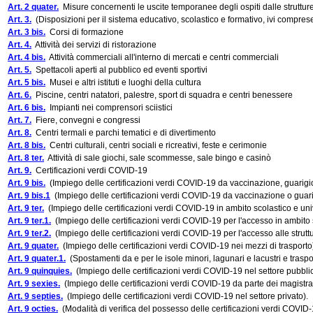
Art. 2 quater.
Misure concernenti le uscite temporanee degli ospiti dalle strutture
Art. 3.
(Disposizioni per il sistema educativo, scolastico e formativo, ivi comprese
Art. 3 bis.
Corsi di formazione
Art. 4.
Attività dei servizi di ristorazione
Art. 4 bis.
Attività commerciali all'interno di mercati e centri commerciali
Art. 5.
Spettacoli aperti al pubblico ed eventi sportivi
Art. 5 bis.
Musei e altri istituti e luoghi della cultura
Art. 6.
Piscine, centri natatori, palestre, sport di squadra e centri benessere
Art. 6 bis.
Impianti nei comprensori sciistici
Art. 7.
Fiere, convegni e congressi
Art. 8.
Centri termali e parchi tematici e di divertimento
Art. 8 bis.
Centri culturali, centri sociali e ricreativi, feste e cerimonie
Art. 8 ter.
Attività di sale giochi, sale scommesse, sale bingo e casinò
Art. 9.
Certificazioni verdi COVID-19
Art. 9 bis.
(Impiego delle certificazioni verdi COVID-19 da vaccinazione, guarigi
Art. 9 bis.1
(Impiego delle certificazioni verdi COVID-19 da vaccinazione o guari
Art. 9 ter.
(Impiego delle certificazioni verdi COVID-19 in ambito scolastico e univ
Art. 9 ter.1.
(Impiego delle certificazioni verdi COVID-19 per l'accesso in ambito s
Art. 9 ter.2.
(Impiego delle certificazioni verdi COVID-19 per l'accesso alle strutt
Art. 9 quater.
(Impiego delle certificazioni verdi COVID-19 nei mezzi di trasporto
Art. 9 quater.1.
(Spostamenti da e per le isole minori, lagunari e lacustri e traspo
Art. 9 quinquies.
(Impiego delle certificazioni verdi COVID-19 nel settore pubblic
Art. 9 sexies.
(Impiego delle certificazioni verdi COVID-19 da parte dei magistrati n
Art. 9 septies.
(Impiego delle certificazioni verdi COVID-19 nel settore privato).
Art. 9 octies.
(Modalità di verifica del possesso delle certificazioni verdi COVID-1