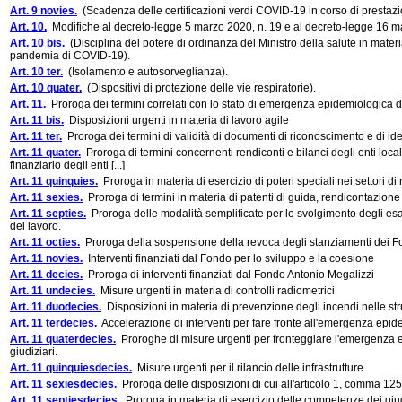
Art. 9 novies.
(Scadenza delle certificazioni verdi COVID-19 in corso di prestazi
Art. 10.
Modifiche al decreto-legge 5 marzo 2020, n. 19 e al decreto-legge 16 m
Art. 10 bis.
(Disciplina del potere di ordinanza del Ministro della salute in materia
pandemia di COVID-19).
Art. 10 ter.
(Isolamento e autosorveglianza).
Art. 10 quater.
(Dispositivi di protezione delle vie respiratorie).
Art. 11.
Proroga dei termini correlati con lo stato di emergenza epidemiologica
Art. 11 bis.
Disposizioni urgenti in materia di lavoro agile
Art. 11 ter.
Proroga dei termini di validità di documenti di riconoscimento e di ide
Art. 11 quater.
Proroga di termini concernenti rendiconti e bilanci degli enti locali
finanziario degli enti [...]
Art. 11 quinquies.
Proroga in materia di esercizio di poteri speciali nei settori di
Art. 11 sexies.
Proroga di termini in materia di patenti di guida, rendicontazione 
Art. 11 septies.
Proroga delle modalità semplificate per lo svolgimento degli esam
del lavoro.
Art. 11 octies.
Proroga della sospensione della revoca degli stanziamenti dei Fondi
Art. 11 novies.
Interventi finanziati dal Fondo per lo sviluppo e la coesione
Art. 11 decies.
Proroga di interventi finanziati dal Fondo Antonio Megalizzi
Art. 11 undecies.
Misure urgenti in materia di controlli radiometrici
Art. 11 duodecies.
Disposizioni in materia di prevenzione degli incendi nelle strutt
Art. 11 terdecies.
Accelerazione di interventi per fare fronte all'emergenza ep
Art. 11 quaterdecies.
Proroghe di misure urgenti per fronteggiare l'emergenza epi
giudiziari.
Art. 11 quinquiesdecies.
Misure urgenti per il rilancio delle infrastrutture
Art. 11 sexiesdecies.
Proroga delle disposizioni di cui all'articolo 1, comma 125
Art. 11 septiesdecies.
Proroga in materia di esercizio delle competenze dei giud