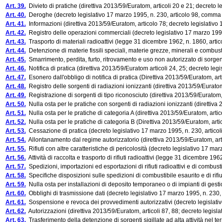
Art. 39.
Divieto di pratiche (direttiva 2013/59/Euratom, articoli 20 e 21; decreto l
Art. 40.
Deroghe (decreto legislativo 17 marzo 1995, n. 230, articolo 98, comma
Art. 41.
Informazioni (direttiva 2013/59/Euratom, articolo 78; decreto legislativo 
Art. 42.
Registro delle operazioni commerciali (decreto legislativo 17 marzo 1995
Art. 43.
Trasporto di materiali radioattivi (legge 31 dicembre 1962, n. 1860, artico
Art. 44.
Detenzione di materie fissili speciali, materie grezze, minerali e combust
Art. 45.
Smarrimento, perdita, furto, ritrovamento e uso non autorizzato di sorgenti 
Art. 46.
Notifica di pratica (direttiva 2013/59/Euratom articoli 24, 25; decreto legi
Art. 47.
Esonero dall'obbligo di notifica di pratica (Direttiva 2013/59/Euratom, arti
Art. 48.
Registro delle sorgenti di radiazioni ionizzanti (direttiva 2013/59/Euratom,
Art. 49.
Registrazione di sorgenti di tipo riconosciuto (direttiva 2013/59/Euratom, 
Art. 50.
Nulla osta per le pratiche con sorgenti di radiazioni ionizzanti (direttiva 
Art. 51.
Nulla osta per le pratiche di categoria A (direttiva 2013/59/Euratom, artico
Art. 52.
Nulla osta per le pratiche di categoria B (Direttiva 2013/59/Euratom, artico
Art. 53.
Cessazione di pratica (decreto legislativo 17 marzo 1995, n. 230, articol
Art. 54.
Allontanamento dal regime autorizzatorio (direttiva 2013/59/Euratom, artico
Art. 55.
Rifiuti con altre caratteristiche di pericolosità (decreto legislativo 17 mar
Art. 56.
Attività di raccolta e trasporto di rifiuti radioattivi (legge 31 dicembre 19
Art. 57.
Spedizioni, importazioni ed esportazioni di rifiuti radioattivi e di combust
Art. 58.
Specifiche disposizioni sulle spedizioni di combustibile esaurito e di rifiut
Art. 59.
Nulla osta per installazioni di deposito temporaneo o di impianti di gestion
Art. 60.
Obblighi di trasmissione dati (decreto legislativo 17 marzo 1995, n. 230, 
Art. 61.
Sospensione e revoca dei provvedimenti autorizzativi (decreto legislativ
Art. 62.
Autorizzazioni (direttiva 2013/59/Euratom, articoli 87, 88; decreto legislat
Art. 63.
Trasferimento della detenzione di sorgenti sigillate ad alta attività nel ter