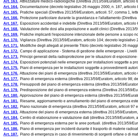
Art. 163.
Attrezzature medico-radiologiche (Direttiva 2013/59/Euratom, articolo 60;
Art. 164.
Documentazione (decreto legislativo 26 maggio 2000, n. 187, articolo
Art. 165.
Pratiche speciali (Direttiva 2013/59/Euratom, articoli. 57, comma 1, lett
Art. 166.
Protezione particolare durante la gravidanza e l'allattamento (Direttiva 
Art. 167.
Esposizioni accidentali e indebite (Direttiva 2013/59/Euratom, articolo 6
Art. 168.
Valutazione delle dosi alla popolazione e audit clinici (Direttiva 2013/5
Art. 169.
Pratiche implicanti l'esposizione intenzionale delle persone a scopo no
Art. 170.
Vigilanza (Direttiva 2013/59/Euratom, articolo 104; decreto legislativo 
Art. 171.
Modifiche degli allegati al presente Titolo (decreto legislativo 26 magg
Art. 172.
Campo di applicazione - Sistema di gestione delle emergenze - Livelli di r
Art. 173.
Principi generali della radioprotezione per le situazioni di esposizione d
Art. 174.
Esposizioni potenziali nelle emergenze per installazioni soggette a provv
Art. 175.
Piani di emergenza per le installazioni soggette a provvedimenti autorizz
Art. 176.
Attuazione dei piani di emergenza (direttiva 2013/59/Euratom, articolo 6
Art. 177.
Piano di emergenza esterna (direttiva 2013/59/Euratom, articolo 98; dec
Art. 178.
Presupposti del piano di emergenza esterna (direttiva 2013/59/Euratom, a
Art. 179.
Predisposizione del piano di emergenza esterna (Direttiva 2013/59/Eurat
Art. 180.
Approvazione del piano di emergenza esterna (direttiva 2013/59/Euratom,
Art. 181.
Riesame, aggiornamento e annullamento del piano di emergenza esterna (
Art. 182.
Piano nazionale di emergenza (direttiva 2013/59/Euratom, articoli 97 e 9
Art. 183.
Attuazione del piano di emergenza esterna (direttiva 2013/59/Euratom, ar
Art. 184.
Centro di elaborazione e valutazione dati (direttiva 2013/59/Euratom, ar
Art. 185.
Piano di emergenza esterna per le aree portuali. (direttiva 2013/59/Eurat
Art. 186.
Piano di emergenza per incidenti durante il trasporto di materie radioattiv
Art. 187.
Piano di emergenza in caso di rinvenimento di sorgenti orfane o di materi