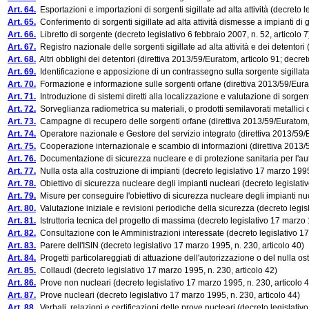
Art. 64.
Esportazioni e importazioni di sorgenti sigillate ad alta attività (decreto le
Art. 65.
Conferimento di sorgenti sigillate ad alta attività dismesse a impianti di ges
Art. 66.
Libretto di sorgente (decreto legislativo 6 febbraio 2007, n. 52, articolo 7
Art. 67.
Registro nazionale delle sorgenti sigillate ad alta attività e dei detentori (
Art. 68.
Altri obblighi dei detentori (direttiva 2013/59/Euratom, articolo 91; decreto
Art. 69.
Identificazione e apposizione di un contrassegno sulla sorgente sigillata ad
Art. 70.
Formazione e informazione sulle sorgenti orfane (direttiva 2013/59/Euratom
Art. 71.
Introduzione di sistemi diretti alla localizzazione e valutazione di sorgenti
Art. 72.
Sorveglianza radiometrica su materiali, o prodotti semilavorati metallici o p
Art. 73.
Campagne di recupero delle sorgenti orfane (direttiva 2013/59/Euratom, art
Art. 74.
Operatore nazionale e Gestore del servizio integrato (direttiva 2013/59/Eur
Art. 75.
Cooperazione internazionale e scambio di informazioni (direttiva 2013/59/
Art. 76.
Documentazione di sicurezza nucleare e di protezione sanitaria per l'autor
Art. 77.
Nulla osta alla costruzione di impianti (decreto legislativo 17 marzo 1995
Art. 78.
Obiettivo di sicurezza nucleare degli impianti nucleari (decreto legislativ
Art. 79.
Misure per conseguire l'obiettivo di sicurezza nucleare degli impianti nucl
Art. 80.
Valutazione iniziale e revisioni periodiche della sicurezza (decreto legis
Art. 81.
Istruttoria tecnica del progetto di massima (decreto legislativo 17 marzo 
Art. 82.
Consultazione con le Amministrazioni interessate (decreto legislativo 17
Art. 83.
Parere dell'ISIN (decreto legislativo 17 marzo 1995, n. 230, articolo 40)
Art. 84.
Progetti particolareggiati di attuazione dell'autorizzazione o del nulla ost
Art. 85.
Collaudi (decreto legislativo 17 marzo 1995, n. 230, articolo 42)
Art. 86.
Prove non nucleari (decreto legislativo 17 marzo 1995, n. 230, articolo 
Art. 87.
Prove nucleari (decreto legislativo 17 marzo 1995, n. 230, articolo 44)
Art. 88.
Verbali, relazioni e certificazioni delle prove nucleari (decreto legislativ