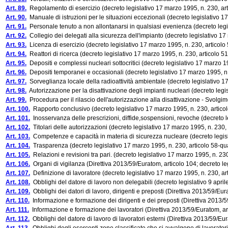
Art. 89.
Regolamento di esercizio (decreto legislativo 17 marzo 1995, n. 230, art
Art. 90.
Manuale di istruzioni per le situazioni eccezionali (decreto legislativo 1
Art. 91.
Personale tenuto a non allontanarsi in qualsiasi evenienza (decreto legis
Art. 92.
Collegio dei delegati alla sicurezza dell'impianto (decreto legislativo 17
Art. 93.
Licenza di esercizio (decreto legislativo 17 marzo 1995, n. 230, articolo 
Art. 94.
Reattori di ricerca (decreto legislativo 17 marzo 1995, n. 230, articolo 51
Art. 95.
Depositi e complessi nucleari sottocritici (decreto legislativo 17 marzo 19
Art. 96.
Depositi temporanei e occasionali (decreto legislativo 17 marzo 1995, n.
Art. 97.
Sorveglianza locale della radioattività ambientale (decreto legislativo 17
Art. 98.
Autorizzazione per la disattivazione degli impianti nucleari (decreto legis
Art. 99.
Procedura per il rilascio dell'autorizzazione alla disattivazione - Svolgim
Art. 100.
Rapporto conclusivo (decreto legislativo 17 marzo 1995, n. 230, articol
Art. 101.
Inosservanza delle prescrizioni, diffide,sospensioni, revoche (decreto le
Art. 102.
Titolari delle autorizzazioni (decreto legislativo 17 marzo 1995, n. 230, 
Art. 103.
Competenze e capacità in materia di sicurezza nucleare (decreto legisla
Art. 104.
Trasparenza (decreto legislativo 17 marzo 1995, n. 230, articolo 58-qu
Art. 105.
Relazioni e revisioni tra pari. (decreto legislativo 17 marzo 1995, n. 23
Art. 106.
Organi di vigilanza (Direttiva 2013/59/Euratom, articolo 104; decreto leg
Art. 107.
Definizione di lavoratore (decreto legislativo 17 marzo 1995, n. 230, ar
Art. 108.
Obblighi del datore di lavoro non delegabili (decreto legislativo 9 aprile
Art. 109.
Obblighi dei datori di lavoro, dirigenti e preposti (Direttiva 2013/59/Eur
Art. 110.
Informazione e formazione dei dirigenti e dei preposti (Direttiva 2013/59
Art. 111.
Informazione e formazione dei lavoratori (Direttiva 2013/59/Euratom, arti
Art. 112.
Obblighi del datore di lavoro di lavoratori esterni (Direttiva 2013/59/E