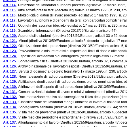
Art. 113.
Obblighi degli esercenti zone classificate che si avvalgono di lavoratori 
Art. 114.
Protezione dei lavoratori autonomi (decreto legislativo 17 marzo 1995, n
Art. 115.
Altre attività presso terzi (decreto legislativo 17 marzo 1995, n. 230, art
Art. 116.
Molteplicità di datori di lavoro (decreto legislativo 17 marzo 1995, n. 23
Art. 117.
Lavoratori autonomi e dipendenti da terzi, con particolari compiti nell'a
Art. 118.
Obblighi dei lavoratori (decreto legislativo 17 marzo 1995, n. 230, artic
Art. 119.
Scambio di informazioni (Direttiva 2013/59/Euratom, articolo 44)
Art. 120.
Apprendisti e studenti (direttiva 2013/59/Euratom, articoli 33 e 52; decre
Art. 121.
Minori (direttiva 2013/59/Euratom, articolo 8; decreto legislativo 17 mar
Art. 122.
Ottimizzazione della protezione (direttiva 2013/59/Euratom, articoli 5, 6
Art. 123.
Provvedimenti e misure relativi al rispetto dei limiti di dose e alle condiz
Art. 124.
Esposizioni accidentali o di emergenza (decreto legislativo 17 marzo 19
Art. 125.
Sorveglianza fisica (Direttiva 2013/59/Euratom, articolo 32, 1 comma, let
Art. 126.
Archivio nazionale dei lavoratori esposti (Direttiva 2013/59/Euratom, ar
Art. 127.
Servizi di dosimetria (decreto legislativo 17 marzo 1995, n. 230, articol
Art. 128.
Nomina esperto di radioprotezione (Direttiva 2013/59/Euratom, articolo 8
Art. 129.
Abilitazione degli esperti di radioprotezione: elenco nominativo (decreto
Art. 130.
Attribuzioni dell'esperto di radioprotezione (direttiva 2013/59/Euratom, a
Art. 131.
Comunicazioni al datore di lavoro e relativi adempimenti (direttiva 2013/
Art. 132.
Documentazione relativa alla sorveglianza fisica della protezione (dirett
Art. 133.
Classificazione dei lavoratori e degli ambienti di lavoro ai fini della rad
Art. 134.
Sorveglianza sanitaria (direttiva 2013/59/Euratom, articoli 32, 44; decre
Art. 135.
Visita medica preventiva (direttiva 2013/59/Euratom, articolo 45; decreto
Art. 136.
Visite mediche periodiche e straordinarie (direttiva 2013/59/Euratom, art
Art. 137.
Allontanamento dal lavoro (Direttiva 2013/59/Euratom, articolo 47; decre