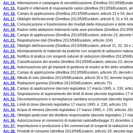
Art. 14.
Informazione e campagne di sensibilizzazione (Direttiva 2013/59/Euratom
Art. 15.
Esperti in interventi di risanamento radon (direttiva 2013/59/Euratom, all
Art. 16.
Campo di applicazione (Direttiva 2013/59/Euratom, articoli 23 e 54; decre
Art. 17.
Obblighi dell'esercente (Direttiva 2013/59/Euratom, articoli 9, 31 e 54; de
Art. 18.
Comunicazione e trasmissione dei risultati delle misurazioni e delle relaz
Art. 19.
Radon nelle abitazioni-Interventi nelle aree prioritarie (Direttiva 2013/59
Art. 20.
Campo di applicazione (Direttiva 2013/59/Euratom, articolo 23; decreto le
Art. 21.
Registrazione dati (Direttiva 2013/59/Euratom, articolo 104)
Art. 22.
Obblighi dell'esercente (Direttiva 2013/59/Euratom, articoli 31, 32, 34 e 3
Art. 23.
Allontanamento di materiali da pratiche con sorgenti di radiazioni natural
Art. 24.
Notifica di pratica con sorgenti naturali di radiazioni (direttiva 2013/59/
Art. 25.
Classificazione dei residui (direttiva 2013/59/Euratom, articolo 23; decret
Art. 26.
Autorizzazione per gli impianti di gestione di residui ai fini dello smaltim
Art. 27.
Campo di applicazione (direttiva 2013/59/Euratom, articolo 35; decreto le
Art. 28.
Attività di volo (direttiva 2013/59/Euratom, articoli 35 e 52; decreto legisl
Art. 29.
Radiazioni gamma (Direttiva 2013/59/Euratom, articolo 75)
Art. 30.
Campo di applicazione (decreto legislativo 17 marzo 1995, n. 230, artico
Art. 31.
Segnalazione di superamento dei limiti di dose (decreto legislativo 17 m
Art. 32.
Decontaminazione e sorveglianza sanitaria eccezionale (decreto legislat
Art. 33.
Limiti di dose (decreto legislativo 17 marzo 1995, n. 230, articolo 15)
Art. 34.
Acque di miniera (decreto legislativo 17 marzo 1995, n. 230, articolo 16)
Art. 35.
Obblighi particolari del direttore responsabile (decreto legislativo 17 mar
Art. 36.
Autorizzazione al commercio di materiali radioattivi(legge 31 dicembre 19
Art. 37.
Importazione e produzione a fini commerciali di sorgenti di radiazioni ion
Art. 38.
Prodotti di consumo (direttiva 2013/59/Euratom, articolo 20; decreto legis