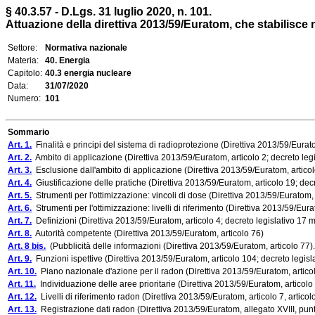
§ 40.3.57 - D.Lgs. 31 luglio 2020, n. 101.
Attuazione della direttiva 2013/59/Euratom, che stabilisce no
Settore:
Normativa nazionale
Materia:
40. Energia
Capitolo:
40.3 energia nucleare
Data:
31/07/2020
Numero:
101
Sommario
Art. 1.
Finalità e principi del sistema di radioprotezione (Direttiva 2013/59/Euratom
Art. 2.
Ambito di applicazione (Direttiva 2013/59/Euratom, articolo 2; decreto legi
Art. 3.
Esclusione dall'ambito di applicazione (Direttiva 2013/59/Euratom, articolo
Art. 4.
Giustificazione delle pratiche (Direttiva 2013/59/Euratom, articolo 19; decr
Art. 5.
Strumenti per l'ottimizzazione: vincoli di dose (Direttiva 2013/59/Euratom, 
Art. 6.
Strumenti per l'ottimizzazione: livelli di riferimento (Direttiva 2013/59/Eura
Art. 7.
Definizioni (Direttiva 2013/59/Euratom, articolo 4; decreto legislativo 17 marz
Art. 8.
Autorità competente (Direttiva 2013/59/Euratom, articolo 76)
Art. 8 bis.
(Pubblicità delle informazioni (Direttiva 2013/59/Euratom, articolo 77).
Art. 9.
Funzioni ispettive (Direttiva 2013/59/Euratom, articolo 104; decreto legisla
Art. 10.
Piano nazionale d'azione per il radon (Direttiva 2013/59/Euratom, articol
Art. 11.
Individuazione delle aree prioritarie (Direttiva 2013/59/Euratom, articolo 
Art. 12.
Livelli di riferimento radon (Direttiva 2013/59/Euratom, articolo 7, artico
Art. 13.
Registrazione dati radon (Direttiva 2013/59/Euratom, allegato XVIII, punti