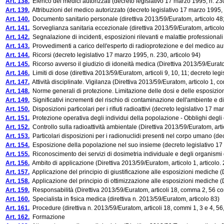
Art. 138.
Elenco dei medici autorizzati (decreto legislativo 17 marzo 1995, n. 230
Art. 139.
Attribuzioni del medico autorizzato (decreto legislativo 17 marzo 1995, n
Art. 140.
Documento sanitario personale (direttiva 2013/59/Euratom, articolo 48; 
Art. 141.
Sorveglianza sanitaria eccezionale (direttiva 2013/59/Euratom, articolo 
Art. 142.
Segnalazione di incidenti, esposizioni rilevanti e malattie professionali 
Art. 143.
Provvedimenti a carico dell'esperto di radioprotezione e del medico auto
Art. 144.
Ricorsi (decreto legislativo 17 marzo 1995, n. 230, articolo 94)
Art. 145.
Ricorso avverso il giudizio di idoneità medica (Direttiva 2013/59/Euratom
Art. 146.
Limiti di dose (direttiva 2013/59/Euratom, articoli 9, 10, 11; decreto legi
Art. 147.
Attività disciplinate. Vigilanza (Direttiva 2013/59/Euratom, articolo 1, c
Art. 148.
Norme generali di protezione. Limitazione delle dosi e delle esposizioni 
Art. 149.
Significativi incrementi del rischio di contaminazione dell'ambiente e di 
Art. 150.
Disposizioni particolari per i rifiuti radioattivi (decreto legislativo 17 m
Art. 151.
Protezione operativa degli individui della popolazione - Obblighi degli e
Art. 152.
Controllo sulla radioattività ambientale (Direttiva 2013/59/Euratom, arti
Art. 153.
Particolari disposizioni per i radionuclidi presenti nel corpo umano (dec
Art. 154.
Esposizione della popolazione nel suo insieme (decreto legislativo 17 
Art. 155.
Riconoscimento dei servizi di dosimetria individuale e degli organismi d
Art. 156.
Ambito di applicazione (Direttiva 2013/59/Euratom, articolo 1, articolo. 2
Art. 157.
Applicazione del principio di giustificazione alle esposizioni mediche (D
Art. 158.
Applicazione del principio di ottimizzazione alle esposizioni mediche (Dir
Art. 159.
Responsabilità (Direttiva 2013/59/Euratom, articoli 18, comma 2, 56 comma 
Art. 160.
Specialista in fisica medica (direttiva n. 2013/59/Euratom, articolo 83)
Art. 161.
Procedure (direttiva n. 2013/59/Euratom, articoli 18, commi 1, 3 e 4, 56, co
Art. 162.
Formazione