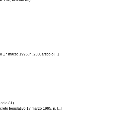
. 230, articolo 63).
o 17 marzo 1995, n. 230, articolo [...]
.
icolo 81).
reto legislativo 17 marzo 1995, n. [...]