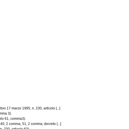
ivo 17 marzo 1995, n. 230, articolo [...]
omma 3).
colo 61, comma3).
 40, 2 comma, 51, 2 comma; decreto [...]