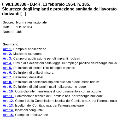
§ 98.1.30338 - D.P.R. 13 febbraio 1964, n. 185.
Sicurezza degli impianti e protezione sanitaria dei lavorator
derivanti [...]
Settore:
Normativa nazionale
Data:
13/02/1964
Numero:
185
Sommario
Art. 1.
Campo di applicazione
Art. 2.
Macchine radiogene
Art. 3.
Campo di applicazione per gli impianti nucleari
Art. 4.
Rinvio alle definizioni della legge sull'impiego pacifico dell'energia nucle
Art. 5.
Definizioni di termini fisici biologici e tecnici
Art. 6.
Definizioni di unità di misura
Art. 7.
Definizioni delle dosi
Art. 8.
Definizioni di particolari impianti nucleari e documenti relativi
Art. 9.
Definizioni di altri termini usati nella presente legge
Art. 10.
Consiglio interministeriale di coordinamento e consultazione
Art. 11.
Commissione tecnica del Comitato naz. per l'energia nucleare
Art. 12.
Compiti della Commissione tecnica del Comitato naz. per l'energia nucl
Art. 13.
Ispettori del Comitato naz. per l'energia nucleare
Art. 14.
Ispezioni congiunte
Art. 15.
Campo di applicazione