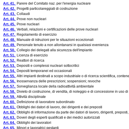
Art. 41.
Parere del Comitato naz. per l'energia nucleare
Art. 42.
Progetti particolareggiati di costruzione
Art. 43.
Collaudi
Art. 44.
Prove non nucleari
Art. 45.
Prove nucleari
Art. 46.
Verbali, relazioni e certificazioni delle prove nucleari
Art. 47.
Regolamento di esercizio
Art. 48.
Manuale di istruzioni per le situazioni eccezionali
Art. 49.
Personale tenuto a non allontanarsi in qualsiasi evenienza
Art. 50.
Collegio dei delegati alla sicurezza dell'impianto
Art. 51.
Licenza di esercizio
Art. 52.
Reattori di ricerca
Art. 53.
Depositi e complessi nucleari sottocritici
Art. 54.
Depositi temporanei ed occasionali
Art. 55.
Altri impianti destinati a scopo industriale o di ricerca scientifica, con
Art. 56.
Inosservanza delle prescrizioni; sospensioni; revoche
Art. 57.
Sorveglianza locale della radioattività ambientale
Art. 58.
Divieto di costruzione, di vendita, di noleggio e di concessione in uso di
Art. 59.
Attività disciplinate
Art. 60.
Definizione di lavoratore subordinato
Art. 61.
Obblighi dei datori di lavoro, dei dirigenti e dei preposti
Art. 62.
Obblighi di informazione da parte dei datori di lavoro, dirigenti, preposti,
Art. 63.
Doveri degli esperti qualificati e dei medici autorizzati
Art. 64.
Obblighi dei lavoratori
Art. 65.
Minori e lavoratrici gestanti