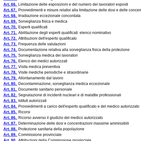
Art. 66.
Limitazione delle esposizioni e del numero dei lavoratori esposti
Art. 67.
Provvedimenti e misure relativi alla limitazione delle dosi e delle concen
Art. 68.
Irradiazione eccezionale concordata
Art. 69.
Sorveglianza fisica e medica
Art. 70.
Esperti qualificati
Art. 71.
Abilitazione degli esperti qualificati: elenco nominativo
Art. 72.
Attribuzioni dell'esperto qualificato
Art. 73.
Frequenza delle valutazioni
Art. 74.
Documentazione relativa alla sorveglianza fisica della protezione
Art. 75.
Sorveglianza medica dei lavoratori
Art. 76.
Elenco dei medici autorizzati
Art. 77.
Visita medica preventiva
Art. 78.
Visite mediche periodiche e straordinarie
Art. 79.
Allontanamento dal lavoro
Art. 80.
Decontaminazione, sorveglianza medica eccezionale
Art. 81.
Documento sanitario personale
Art. 82.
Segnalazione di incidenti nucleari e di malattie professionali
Art. 83.
Istituti autorizzati
Art. 84.
Provvedimenti a carico dell'esperto qualificato e del medico autorizzato
Art. 85.
Ricorsi
Art. 86.
Ricorso avverso il giudizio del medico autorizzato
Art. 87.
Determinazione delle dosi e concentrazioni massime ammissibili
Art. 88.
Protezione sanitaria della popolazione
Art. 89.
Commissione provinciale
Art. 90.
Attribuzioni della Commissione provinciale