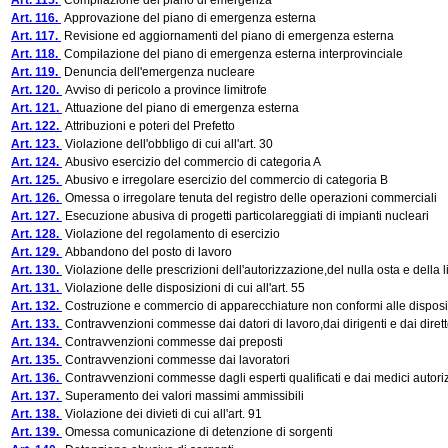
Art. 115.
Compilazione del piano di emergenza
Art. 116.
Approvazione del piano di emergenza esterna
Art. 117.
Revisione ed aggiornamenti del piano di emergenza esterna
Art. 118.
Compilazione del piano di emergenza esterna interprovinciale
Art. 119.
Denuncia dell'emergenza nucleare
Art. 120.
Avviso di pericolo a province limitrofe
Art. 121.
Attuazione del piano di emergenza esterna
Art. 122.
Attribuzioni e poteri del Prefetto
Art. 123.
Violazione dell'obbligo di cui all'art. 30
Art. 124.
Abusivo esercizio del commercio di categoria A
Art. 125.
Abusivo e irregolare esercizio del commercio di categoria B
Art. 126.
Omessa o irregolare tenuta del registro delle operazioni commerciali
Art. 127.
Esecuzione abusiva di progetti particolareggiati di impianti nucleari
Art. 128.
Violazione del regolamento di esercizio
Art. 129.
Abbandono del posto di lavoro
Art. 130.
Violazione delle prescrizioni dell'autorizzazione,del nulla osta e della l
Art. 131.
Violazione delle disposizioni di cui all'art. 55
Art. 132.
Costruzione e commercio di apparecchiature non conformi alle disposi
Art. 133.
Contravvenzioni commesse dai datori di lavoro,dai dirigenti e dai dirett
Art. 134.
Contravvenzioni commesse dai preposti
Art. 135.
Contravvenzioni commesse dai lavoratori
Art. 136.
Contravvenzioni commesse dagli esperti qualificati e dai medici autoriz
Art. 137.
Superamento dei valori massimi ammissibili
Art. 138.
Violazione dei divieti di cui all'art. 91
Art. 139.
Omessa comunicazione di detenzione di sorgenti