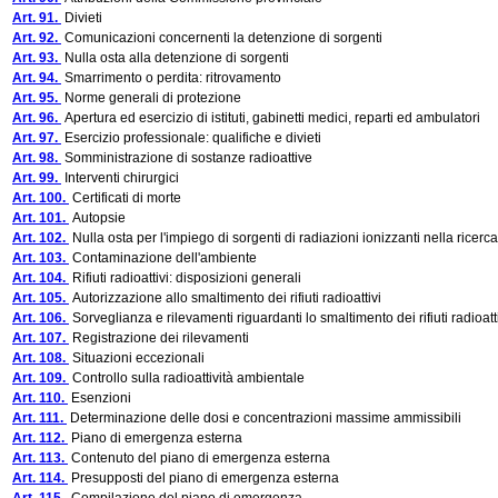
Art. 91.
Divieti
Art. 92.
Comunicazioni concernenti la detenzione di sorgenti
Art. 93.
Nulla osta alla detenzione di sorgenti
Art. 94.
Smarrimento o perdita: ritrovamento
Art. 95.
Norme generali di protezione
Art. 96.
Apertura ed esercizio di istituti, gabinetti medici, reparti ed ambulatori
Art. 97.
Esercizio professionale: qualifiche e divieti
Art. 98.
Somministrazione di sostanze radioattive
Art. 99.
Interventi chirurgici
Art. 100.
Certificati di morte
Art. 101.
Autopsie
Art. 102.
Nulla osta per l'impiego di sorgenti di radiazioni ionizzanti nella ricerca s
Art. 103.
Contaminazione dell'ambiente
Art. 104.
Rifiuti radioattivi: disposizioni generali
Art. 105.
Autorizzazione allo smaltimento dei rifiuti radioattivi
Art. 106.
Sorveglianza e rilevamenti riguardanti lo smaltimento dei rifiuti radioatt
Art. 107.
Registrazione dei rilevamenti
Art. 108.
Situazioni eccezionali
Art. 109.
Controllo sulla radioattività ambientale
Art. 110.
Esenzioni
Art. 111.
Determinazione delle dosi e concentrazioni massime ammissibili
Art. 112.
Piano di emergenza esterna
Art. 113.
Contenuto del piano di emergenza esterna
Art. 114.
Presupposti del piano di emergenza esterna