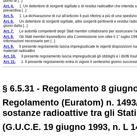
punto di [...]
Art. 4.
1. Un detentore di sorgenti sigillate o di residui radioattivi che intenda spe
preventiva [...]
Art. 5.
1. La dichiarazione di cui all'articolo 4 può riferirsi a più di una spedizi
Art. 6.
Un detentore di sorgenti sigillate, altre sorgenti pertinenti e residui radioa
giorni dalla [...]
Art. 7.
Le autorità competenti degli Stati membri collaborano per assicurare l'a
Art. 8.
Gli Stati membri trasmettono alla Commissione non oltre il 1° luglio 1993 il
informazioni necessarie per [...]
Art. 9.
Il presente regolamento lascia impregiudicate le vigenti disposizioni naziona
materiali radioattivi.
Art. 10.
Il presente regolamento lascia impregiudicati gli obblighi e i diritti risul
Art. 11.
1. Il presente regolamento entra in vigore il ventesimo giorno successiv
§ 6.5.31 - Regolamento 8 giugno
Regolamento (Euratom) n. 1493/9
sostanze radioattive tra gli Stat
(G.U.C.E. 19 giugno 1993, n. L 1