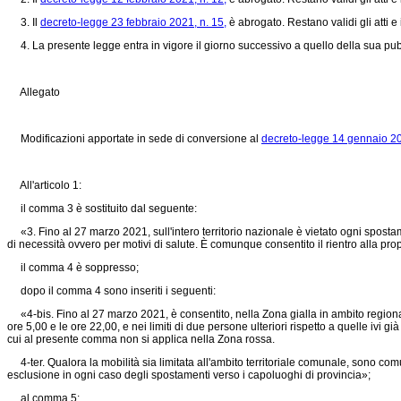
3. Il
decreto-legge 23 febbraio 2021, n. 15,
è abrogato. Restano validi gli atti e 
4. La presente legge entra in vigore il giorno successivo a quello della sua pubb
Allegato
Modificazioni apportate in sede di conversione al
decreto-legge 14 gennaio 20
All'articolo 1:
il comma 3 è sostituito dal seguente:
«3. Fino al 27 marzo 2021, sull'intero territorio nazionale è vietato ogni spostamen
di necessità ovvero per motivi di salute. È comunque consentito il rientro alla pro
il comma 4 è soppresso;
dopo il comma 4 sono inseriti i seguenti:
«4-bis. Fino al 27 marzo 2021, è consentito, nella Zona gialla in ambito regiona
ore 5,00 e le ore 22,00, e nei limiti di due persone ulteriori rispetto a quelle ivi gi
cui al presente comma non si applica nella Zona rossa.
4-ter. Qualora la mobilità sia limitata all'ambito territoriale comunale, sono co
esclusione in ogni caso degli spostamenti verso i capoluoghi di provincia»;
al comma 5: