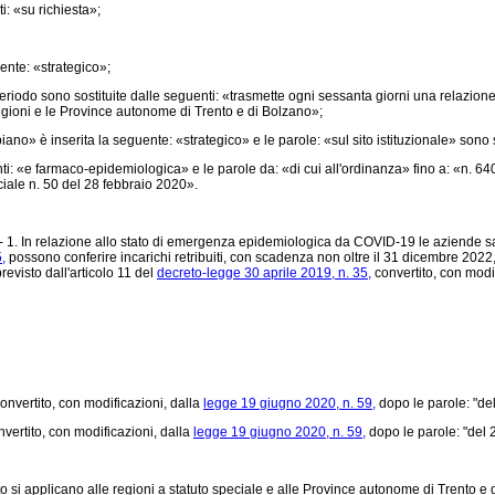
: «su richiesta»;
ente: «strategico»;
iodo sono sostituite dalle seguenti: «trasmette ogni sessanta giorni una relazione 
egioni e le Province autonome di Trento e di Bolzano»;
 è inserita la seguente: «strategico» e le parole: «sul sito istituzionale» sono sost
«e farmaco-epidemiologica» e le parole da: «di cui all'ordinanza» fino a: «n. 640»
ciale n. 50 del 28 febbraio 2020».
) - 1. In relazione allo stato di emergenza epidemiologica da COVID-19 le aziende sa
,
possono conferire incarichi retribuiti, con scadenza non oltre il 31 dicembre 2022,
revisto dall'articolo 11 del
decreto-legge 30 aprile 2019, n. 35,
convertito, con modi
onvertito, con modificazioni, dalla
legge 19 giugno 2020, n. 59,
dopo le parole: "del
vertito, con modificazioni, dalla
legge 19 giugno 2020, n. 59,
dopo le parole: "del 
 si applicano alle regioni a statuto speciale e alle Province autonome di Trento e di