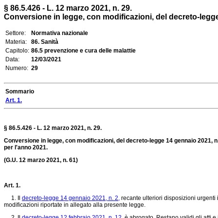
§ 86.5.426 - L. 12 marzo 2021, n. 29.
Conversione in legge, con modificazioni, del decreto-legge 1
Settore:
Normativa nazionale
Materia:
86. Sanità
Capitolo:
86.5 prevenzione e cura delle malattie
Data:
12/03/2021
Numero:
29
Sommario
Art. 1.
§ 86.5.426 - L. 12 marzo 2021, n. 29.
Conversione in legge, con modificazioni, del decreto-legge 14 gennaio 2021, n
per l'anno 2021.
(G.U. 12 marzo 2021, n. 61)
Art. 1.
1. Il
decreto-legge 14 gennaio 2021, n. 2,
recante ulteriori disposizioni urgent
modificazioni riportate in allegato alla presente legge.
2. Il
decreto-legge 12 febbraio 2021, n. 12,
è abrogato. Restano validi gli atti e 