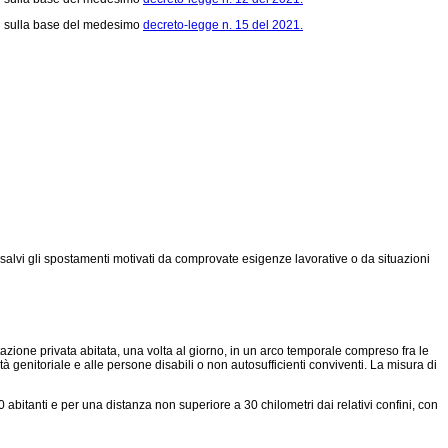
sorti sulla base del medesimo
decreto-legge n. 15 del 2021.
ti salvi gli spostamenti motivati da comprovate esigenze lavorative o da situazioni
ione privata abitata, una volta al giorno, in un arco temporale compreso fra le
lità genitoriale e alle persone disabili o non autosufficienti conviventi. La misura di
bitanti e per una distanza non superiore a 30 chilometri dai relativi confini, con