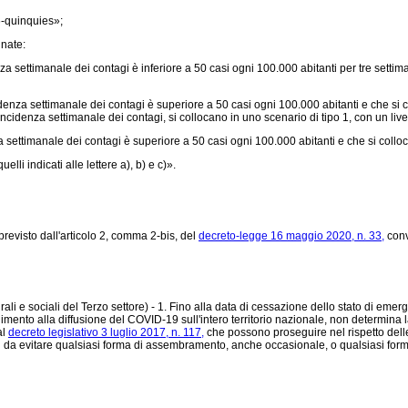
-quinquies»;
nate:
za settimanale dei contagi è inferiore a 50 casi ogni 100.000 abitanti per tre settim
idenza settimanale dei contagi è superiore a 50 casi ogni 100.000 abitanti e che si c
idenza settimanale dei contagi, si collocano in uno scenario di tipo 1, con un livell
za settimanale dei contagi è superiore a 50 casi ogni 100.000 abitanti e che si coll
lli indicati alle lettere a), b) e c)».
revisto dall'articolo 2, comma 2-bis, del
decreto-legge 16 maggio 2020, n. 33,
conv
urali e sociali del Terzo settore) - 1. Fino alla data di cessazione dello stato di em
ntenimento alla diffusione del COVID-19 sull'intero territorio nazionale, non determin
al
decreto legislativo 3 luglio 2017, n. 117,
che possono proseguire nel rispetto delle 
da evitare qualsiasi forma di assembramento, anche occasionale, o qualsiasi forma d