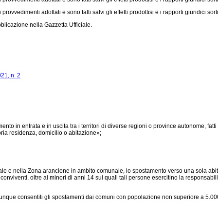
i provvedimenti adottati e sono fatti salvi gli effetti prodottisi e i rapporti giuridici 
licazione nella Gazzetta Ufficiale.
21, n. 2
to in entrata e in uscita tra i territori di diverse regioni o province autonome, fat
pria residenza, domicilio o abitazione»;
le e nella Zona arancione in ambito comunale, lo spostamento verso una sola abitaz
à conviventi, oltre ai minori di anni 14 sui quali tali persone esercitino la responsabi
munque consentiti gli spostamenti dai comuni con popolazione non superiore a 5.000 a