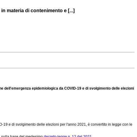
in materia di contenimento e [...]
ione dell'emergenza epidemiologica da COVID-19 e di svolgimento delle elezioni
19 e di svolgimento delle elezioni per l'anno 2021, è convertito in legge con le
sorti sulla base del medesimo
decreto-legge n. 12 del 2021.