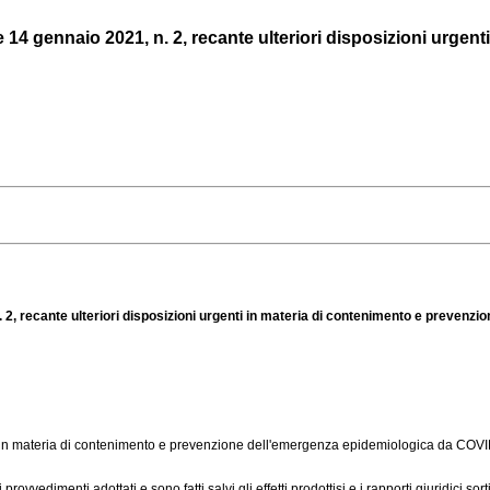
4 gennaio 2021, n. 2, recante ulteriori disposizioni urgenti 
. 2, recante ulteriori disposizioni urgenti in materia di contenimento e prevenz
i in materia di contenimento e prevenzione dell'emergenza epidemiologica da COVID-
i provvedimenti adottati e sono fatti salvi gli effetti prodottisi e i rapporti giuridici 