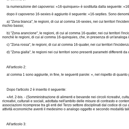
la numerazione del capoverso: «16-quinques» è sostituita dalla seguente: «16
dopo il capoverso 16-sexies è aggiunto il seguente: «16-septies. Sono denomi
a) "Zona bianca", le regioni, di cui al comma 16-sexies, nei cui territori l'inciden
rischio basso;
b) "Zona arancione", le regioni, di cui al comma 16-quater, nei cui territori l'inc
nonchè le regioni, di cui al comma 16-quinquies, che, in presenza di un'analoga inc
c) "Zona rossa", le regioni, di cui al comma 16-quater, nei cui territori l'inciden
d) "Zona gialla", le regioni nei cui territori sono presenti parametri differenti da que
All'articolo 2:
al comma 1 sono aggiunte, in fine, le seguenti parole: «, nel rispetto di quanto p
Dopo l'articolo 2 è inserito il seguente:
«Art. 2-bis. - (Somministrazione di alimenti e bevande nei circoli ricreativi, cult
ricreativi, culturali e sociali, adottata nell'ambito delle misure di contrasto e co
associazioni ricomprese tra gli enti del Terzo settore disciplinati dal codice di cui 
attività economiche aventi il medesimo o analogo oggetto e secondo modalità tali 
All'articolo 3: