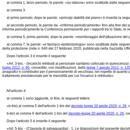
al comma 1, terzo periodo, le parole: «su istanza» sono sostituite dalle seguenti
al comma 3:
al primo periodo, dopo le parole: «principi stabiliti dal piano» è inserita la segu
al secondo periodo, le parole da: «informa periodicamente» fino alla fine del per
informa periodicamente la Conferenza permanente per i rapporti tra lo Stato, le r
al comma 5, primo periodo, dopo le parole: «monitoraggio dell'attuazione del piano»
al comma 7, le parole: «e farmaco-epidemiologia» sono sostituite dalle seguenti: 
della protezione civile n. 640 del 27 febbraio 2020, pubblicata nella Gazzetta Uffi
Dopo l'articolo 3 è inserito il seguente:
«Art. 3-bis. - (Incarichi retribuiti al personale sanitario collocato in quiescenza
luglio 2012, n. 95,
convertito, con modificazioni, dalla
legge 7 agosto 2012, n. 135
anagrafici e contributivi per il pensionamento di vecchiaia, nel rispetto di quanto p
trattamento previdenziale per le mensilità per cui l'incarico è retribuito».
All'articolo 4:
al comma 1 sono aggiunte, in fine, le seguenti lettere:
«b-bis) al comma 5 dell'articolo 1-bis del
decreto-legge 20 aprile 2020, n. 26,
c
b-ter) al comma 6 dell'articolo 1-bis del
decreto-legge 20 aprile 2020, n. 26,
con
Dopo l'articolo 5 è inserito il seguente:
«Art. 5-bis. - (Clausola di salvaguardia) - 1. Le disposizioni del presente decreto