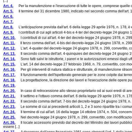
[...]
Art. 4.
Per la manutenzione e l'esecuzione di tutte le opere, comprese quelle di sist
Art. 5.
Il termine del 31 dicembre 1980, indicato nel secondo comma dell'art. 18
Art. 6.
Art. 7.
Art. 8.
L'anticipazione prevista dall'art. 6 della legge 29 aprile 1976, n. 178, è el
Art. 9.
I contributi di cui agli articoli 4-bis e 4-ter del decreto-legge 24 giugno 1
Art. 10.
I contributi di cui all'art. 4-ter del decreto-legge 24 giugno 1978, n. 299
Art. 11.
Il terzo comma dell'art. 4-bis del decreto-legge 24 giugno 1978, n. 299, 
Art. 12.
L'art. 4-quater del decreto-legge 24 giugno 1978, n. 299, convertito, con
Art. 13.
Il secondo comma dell'art. 4-quinquies del decreto-legge 24 giugno 1978, 
Art. 14.
Sono fatti salvi le istruttorie, i pareri e le autorizzazioni emessi dagli u
Art. 15.
L'art. 14 del decreto-legge 27 febbraio 1968, n. 79, convertito, con modi
Art. 16.
Per gli interventi di natura statica e strutturale, di manutenzione straordi
Art. 17.
Il funzionamento dell'Ispettorato generale per le zone colpite dai terremot
Art. 18.
La progettazione, la direzione dei lavori e l'esecuzione delle opere pubb
Art. 19.
Art. 20.
In caso di retrocessione allo stesso proprietario od ai suoi eredi di aree 
Art. 21.
Il settimo e l'ottavo comma dell'art. 6 della legge 29 aprile 1976, n. 178,
Art. 22.
Il secondo comma dell'art. 7-bis del decreto-legge 24 giugno 1978, n. 29
Art. 23.
Le somme di cui ai precedenti articoli 1, 2 e 3 sono ripartite tra i comuni 
Art. 24.
Il termine di cui all'art. 16 della legge 14 ottobre 1974, n. 504, concernen
Art. 25.
Nel decreto-legge 24 giugno 1978, n. 299, convertito, con modificazioni,
Art. 26.
Il locale accessorio previsto dal decreto del Ministro dei lavori pubbli
essere [...]