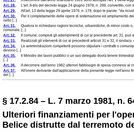
Art. 27.
A decorrere dall'anno finanziario 1981 sono abrogati l'art. 1 della legge
Art. 28.
L'art. 8-bis del decreto-legge 24 giugno 1978, n. 299, convertito, con mo
Art. 29.
All'art. 13 della legge 29 aprile 1976, n. 178, dopo le parole: "da ricostruir
Art. 30.
Per il completamento delle opere di sistemazione ed ampliamento dei port
nello [...]
Art. 31.
Qualora lo richiedano ragioni tecniche, urbanistiche, di minor costo o, c
comunale, [...]
Art. 32.
Il comune, compiuti gli adempimenti di cui al precedente art. 31, può effe
Art. 33.
Realizzati gli interventi di cui ai precedenti articoli 31 e 32, il sindaco, c
Art. 34.
Le amministrazioni competenti possono stipulare i contratti o comunque
devono [...]
Art. 35.
Il Ministro dei lavori pubblici o un suo delegato dovrà tenere trimestral
[...]
Art. 36.
A decorrere dall'anno 1982 ulteriori fabbisogni di spesa connessi al comp
Art. 37.
All'onere derivante dall'applicazione della presente legge nell'anno fin
del [...]
§ 17.2.84 – L. 7 marzo 1981, n. 6
Ulteriori finanziamenti per l'ope
Belice distrutte dal terremoto d