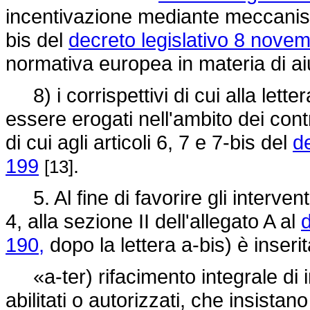
incentivazione mediante meccanismi 
bis del
decreto legislativo 8 nove
normativa europea in materia di aiu
8) i corrispettivi di cui alla let
essere erogati nell'ambito dei cont
di cui agli articoli 6, 7 e 7-bis del
d
199
.
[13]
5. Al fine di favorire gli intervent
4, alla sezione II dell'allegato A al
d
190,
dopo la lettera a-bis) è inseri
«a-ter) rifacimento integrale di imp
abilitati o autorizzati, che insistan