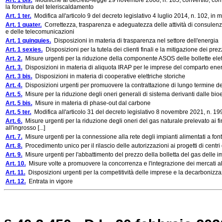
Art. 1 bis.
Modifiche al decreto-legge 29 novembre 2008, n. 185, convertito, con 
la fornitura del teleriscaldamento
Art. 1 ter.
Modifica all'articolo 9 del decreto legislativo 4 luglio 2014, n. 102, in m
Art. 1 quater.
Correttezza, trasparenza e adeguatezza delle attività di consulenza 
e delle telecomunicazioni
Art. 1 quinquies.
Disposizioni in materia di trasparenza nel settore dell'energia
Art. 1 sexies.
Disposizioni per la tutela dei clienti finali e la mitigazione dei pr
Art. 2.
Misure urgenti per la riduzione della componente ASOS delle bollette elet
Art. 3.
Disposizioni in materia di aliquota IRAP per le imprese del comparto ene
Art. 3 bis.
Disposizioni in materia di cooperative elettriche storiche
Art. 4.
Disposizioni urgenti per promuovere la contrattazione di lungo termine dell
Art. 5.
Misure per la riduzione degli oneri generali di sistema derivanti dalle bio
Art. 5 bis.
Misure in materia di phase-out dal carbone
Art. 5 ter.
Modifica all'articolo 31 del decreto legislativo 8 novembre 2021, n. 19
Art. 6.
Misure urgenti per la riduzione degli oneri del gas naturale prelevato ai fin
all'ingrosso [...]
Art. 7.
Misure urgenti per la connessione alla rete degli impianti alimentati a font
Art. 8.
Procedimento unico per il rilascio delle autorizzazioni ai progetti di centri 
Art. 9.
Misure urgenti per l'abbattimento del prezzo della bolletta del gas delle 
Art. 10.
Misure volte a promuovere la concorrenza e l'integrazione dei mercati al
Art. 11.
Disposizioni urgenti per la competitività delle imprese e la decarbonizza
Art. 12.
Entrata in vigore