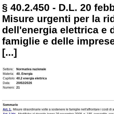
§ 40.2.450 - D.L. 20 febb
Misure urgenti per la r
dell'energia elettrica e 
famiglie e delle imprese
[...]
Settore:
Normativa nazionale
Materia:
40. Energia
Capitolo:
40.2 energia elettrica
Data:
20/02/2026
Numero:
21
Sommario
Art. 1.
Misure straordinarie volte a sostenere le famiglie nell'affrontare i costi di ac