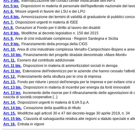
Art. 5 bis.
Internalizzazione del contact center multicanale dell'INPS
Art. 5 ter.
Disposizioni in materia di personale dell'Ispettorato nazionale del lav
Art. 6.
Misure urgenti in favore dei LSU e dei LPU
Art. 6 bis.
Armonizzazione dei termini di validità di graduatorie di pubblici conco
Art. 7.
Disposizioni urgenti in materia di ISEE
Art. 8.
Donazioni al Fondo per il diritto al lavoro dei disabili
Art. 8 bis.
Modifiche al decreto legislativo n. 150 del 2015
Art. 9.
Aree di crisi industriale complessa - Regioni Sardegna e Sicilia
Art. 9 bis.
Finanziamento della proroga della CIGS
Art. 10.
Area di crisi industriale complessa Venafro-Campochiaro-Bojano e aree d
Art. 10 bis.
Finanziamento del progetto stradale denominato «Mare-Monti»
Art. 11.
Esonero dal contributo addizionale
Art. 11 bis.
Disposizioni in materia di ammortizzatori sociali in deroga
Art. 11 ter.
Estensione dell'indennizzo per le aziende che hanno cessato l'attivi
Art. 12.
Potenziamento della struttura per le crisi di impresa
Art. 13.
Fondo per ridurre i prezzi dell'energia per le imprese e per evitare crisi
Art. 13 bis.
Disposizioni in materia di incentivi per energia da fonti rinnovabili
Art. 13 ter.
Incremento delle risorse per il rifinanziamento delle agevolazioni di 
nascita di società cooperative [...]
Art. 14.
Disposizioni urgenti in materia di ILVA S.p.A.
Art. 14 bis.
Cessazione della qualifica di rifiuto
Art. 15.
Modifiche agli articoli 30 e 47 del decreto-legge 30 aprile 2019, n. 34
Art. 15 bis.
Clausola di salvaguardia relativa alle regioni a statuto speciale e a
Art. 16.
Entrata in vigore