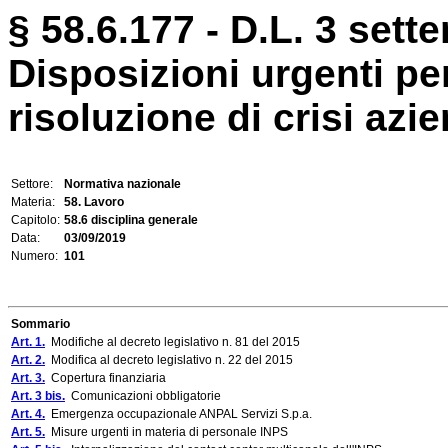
§ 58.6.177 - D.L. 3 sett
Disposizioni urgenti per
risoluzione di crisi azie
Settore:
Normativa nazionale
Materia:
58. Lavoro
Capitolo:
58.6 disciplina generale
Data:
03/09/2019
Numero:
101
Sommario
Art. 1.
Modifiche al decreto legislativo n. 81 del 2015
Art. 2.
Modifica al decreto legislativo n. 22 del 2015
Art. 3.
Copertura finanziaria
Art. 3 bis.
Comunicazioni obbligatorie
Art. 4.
Emergenza occupazionale ANPAL Servizi S.p.a.
Art. 5.
Misure urgenti in materia di personale INPS