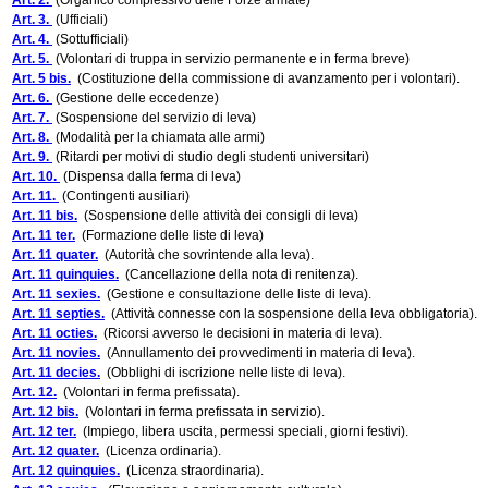
Art. 2.
(Organico complessivo delle Forze armate)
Art. 3.
(Ufficiali)
Art. 4.
(Sottufficiali)
Art. 5.
(Volontari di truppa in servizio permanente e in ferma breve)
Art. 5 bis.
(Costituzione della commissione di avanzamento per i volontari).
Art. 6.
(Gestione delle eccedenze)
Art. 7.
(Sospensione del servizio di leva)
Art. 8.
(Modalità per la chiamata alle armi)
Art. 9.
(Ritardi per motivi di studio degli studenti universitari)
Art. 10.
(Dispensa dalla ferma di leva)
Art. 11.
(Contingenti ausiliari)
Art. 11 bis.
(Sospensione delle attività dei consigli di leva)
Art. 11 ter.
(Formazione delle liste di leva)
Art. 11 quater.
(Autorità che sovrintende alla leva).
Art. 11 quinquies.
(Cancellazione della nota di renitenza).
Art. 11 sexies.
(Gestione e consultazione delle liste di leva).
Art. 11 septies.
(Attività connesse con la sospensione della leva obbligatoria).
Art. 11 octies.
(Ricorsi avverso le decisioni in materia di leva).
Art. 11 novies.
(Annullamento dei provvedimenti in materia di leva).
Art. 11 decies.
(Obblighi di iscrizione nelle liste di leva).
Art. 12.
(Volontari in ferma prefissata).
Art. 12 bis.
(Volontari in ferma prefissata in servizio).
Art. 12 ter.
(Impiego, libera uscita, permessi speciali, giorni festivi).
Art. 12 quater.
(Licenza ordinaria).
Art. 12 quinquies.
(Licenza straordinaria).