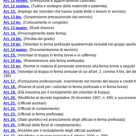
Art. 12 sexies.
(Elevazione e aggiornamento culturale).
Art. 12 septies.
(Tutela e sostegno della maternità e paternita).
Art. 13.
(Impiego dei volontari che hanno subito ferite o lesioni in servizio)
Art. 13 bis.
(Sospensione precauzionale dal servizio).
Art. 13 ter.
(Collocamento in congedo)
Art. 13 quater.
(Ruoli d'onore)
Art. 14.
(Proscioglimento dalla ferma).
Art. 14 bis.
(Perdita del grado).
Art. 14 ter.
(Volontari in ferma prefissata quadriennale reclutati nei gruppi sportiv
Art. 14 quater.
(Documentazione di servizio).
Art. 15.
(Volontari di truppa in ferma breve e in rafferma)
Art. 15 bis.
(Riammissione alla ferma prefissata).
Art. 15 ter.
(Norme in materia di personale ammesso alla ferma breve a seguito di
Art. 16.
(Volontari di truppa in ferma annuale di cui all'art. 2, comma 4-bis, del 
186)
Art. 17.
(Formazione professionale, inserimento nel mondo del lavoro e crediti fo
Art. 18.
(Riserve di posti per i volontari in ferma prefissata e in ferma breve)
Art. 19.
(Età massima per il reclutamento dei volontari di truppa)
Art. 20.
(Modifiche al decreto legislativo 30 dicembre 1997, n. 490, e successive
Art. 21.
(Ufficiali ausiliari)
Art. 22.
(Ufficiali di complemento)
Art. 23.
(Ufficiali in ferma prefissata)
Art. 24.
(Stato giuridico ed avanzamento degli ufficiali in ferma prefissata)
Art. 25.
(Ufficiali delle forze di completamento)
Art. 26.
(Incentivi per il reclutamento degli ufficiali ausiliari)