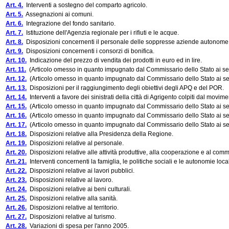
Art. 4.
Interventi a sostegno del comparto agricolo.
Art. 5.
Assegnazioni ai comuni.
Art. 6.
Integrazione del fondo sanitario.
Art. 7.
Istituzione dell'Agenzia regionale per i rifiuti e le acque.
Art. 8.
Disposizioni concernenti il personale delle soppresse aziende autonome s
Art. 9.
Disposizioni concernenti i consorzi di bonifica.
Art. 10.
Indicazione del prezzo di vendita dei prodotti in euro ed in lire.
Art. 11.
(Articolo omesso in quanto impugnato dal Commissario dello Stato ai sensi
Art. 12.
(Articolo omesso in quanto impugnato dal Commissario dello Stato ai sensi
Art. 13.
Disposizioni per il raggiungimento degli obiettivi degli APQ e del POR.
Art. 14.
Interventi a favore dei sinistrati della città di Agrigento colpiti dal movim
Art. 15.
(Articolo omesso in quanto impugnato dal Commissario dello Stato ai sensi
Art. 16.
(Articolo omesso in quanto impugnato dal Commissario dello Stato ai sensi
Art. 17.
(Articolo omesso in quanto impugnato dal Commissario dello Stato ai sensi
Art. 18.
Disposizioni relative alla Presidenza della Regione.
Art. 19.
Disposizioni relative al personale.
Art. 20.
Disposizioni relative alle attività produttive, alla cooperazione e al comm
Art. 21.
Interventi concernenti la famiglia, le politiche sociali e le autonomie local
Art. 22.
Disposizioni relative ai lavori pubblici.
Art. 23.
Disposizioni relative al lavoro.
Art. 24.
Disposizioni relative ai beni culturali.
Art. 25.
Disposizioni relative alla sanità.
Art. 26.
Disposizioni relative al territorio.
Art. 27.
Disposizioni relative al turismo.
Art. 28.
Variazioni di spesa per l'anno 2005.