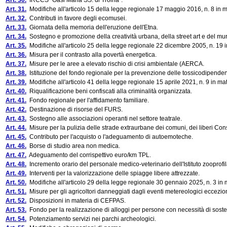
Art. 30.
IRCCS "Oasi Maria SS. di Troina".
Art. 31.
Modifiche all'articolo 15 della legge regionale 17 maggio 2016, n. 8 in ma
Art. 32.
Contributi in favore degli ecomusei.
Art. 33.
Giornata della memoria dell'eruzione dell'Etna.
Art. 34.
Sostegno e promozione della creatività urbana, della street art e del mu
Art. 35.
Modifiche all'articolo 25 della legge regionale 22 dicembre 2005, n. 19 in m
Art. 36.
Misura per il contrasto alla povertà energetica.
Art. 37.
Misure per le aree a elevato rischio di crisi ambientale (AERCA.
Art. 38.
Istituzione del fondo regionale per la prevenzione delle tossicodipende
Art. 39.
Modifiche all'articolo 41 della legge regionale 15 aprile 2021, n. 9 in mater
Art. 40.
Riqualificazione beni confiscati alla criminalità organizzata.
Art. 41.
Fondo regionale per l'affidamento familiare.
Art. 42.
Destinazione di risorse del FURS.
Art. 43.
Sostegno alle associazioni operanti nel settore teatrale.
Art. 44.
Misure per la pulizia delle strade extraurbane dei comuni, dei liberi Con
Art. 45.
Contributo per l'acquisto o l'adeguamento di autoemoteche.
Art. 46.
Borse di studio area non medica.
Art. 47.
Adeguamento del corrispettivo euro/km TPL.
Art. 48.
Incremento orario del personale medico-veterinario dell'Istituto zooprofila
Art. 49.
Interventi per la valorizzazione delle spiagge libere attrezzate.
Art. 50.
Modifiche all'articolo 29 della legge regionale 30 gennaio 2025, n. 3 in
Art. 51.
Misure per gli agricoltori danneggiati dagli eventi metereologici eccezion
Art. 52.
Disposizioni in materia di CEFPAS.
Art. 53.
Fondo per la realizzazione di alloggi per persone con necessità di sost
Art. 54.
Potenziamento servizi nei parchi archeologici.