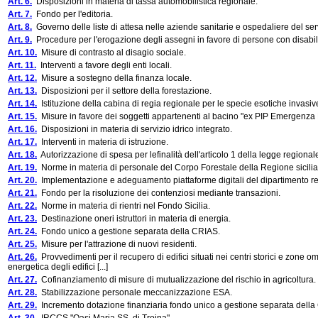
Art. 6.
Disposizioni in materia di tassa automobilistica regionale.
Art. 7.
Fondo per l'editoria.
Art. 8.
Governo delle liste di attesa nelle aziende sanitarie e ospedaliere del serv
Art. 9.
Procedure per l'erogazione degli assegni in favore di persone con disabil
Art. 10.
Misure di contrasto al disagio sociale.
Art. 11.
Interventi a favore degli enti locali.
Art. 12.
Misure a sostegno della finanza locale.
Art. 13.
Disposizioni per il settore della forestazione.
Art. 14.
Istituzione della cabina di regia regionale per le specie esotiche invasiv
Art. 15.
Misure in favore dei soggetti appartenenti al bacino "ex PIP Emergenza P
Art. 16.
Disposizioni in materia di servizio idrico integrato.
Art. 17.
Interventi in materia di istruzione.
Art. 18.
Autorizzazione di spesa per lefinalità dell'articolo 1 della legge regional
Art. 19.
Norme in materia di personale del Corpo Forestale della Regione sicili
Art. 20.
Implementazione e adeguamento piattaforme digitali del dipartimento re
Art. 21.
Fondo per la risoluzione dei contenziosi mediante transazioni.
Art. 22.
Norme in materia di rientri nel Fondo Sicilia.
Art. 23.
Destinazione oneri istruttori in materia di energia.
Art. 24.
Fondo unico a gestione separata della CRIAS.
Art. 25.
Misure per l'attrazione di nuovi residenti.
Art. 26.
Provvedimenti per il recupero di edifici situati nei centri storici e zone o
energetica degli edifici [...]
Art. 27.
Cofinanziamento di misure di mutualizzazione del rischio in agricoltura.
Art. 28.
Stabilizzazione personale meccanizzazione ESA.
Art. 29.
Incremento dotazione finanziaria fondo unico a gestione separata della C