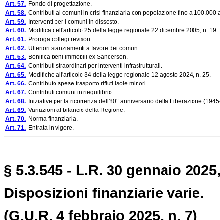
Art. 57.
Fondo di progettazione.
Art. 58.
Contributi ai comuni in crisi finanziaria con popolazione fino a 100.000 a
Art. 59.
Interventi per i comuni in dissesto.
Art. 60.
Modifica dell'articolo 25 della legge regionale 22 dicembre 2005, n. 19.
Art. 61.
Proroga collegi revisori.
Art. 62.
Ulteriori stanziamenti a favore dei comuni.
Art. 63.
Bonifica beni immobili ex Sanderson.
Art. 64.
Contributi straordinari per interventi infrastrutturali.
Art. 65.
Modifiche all'articolo 34 della legge regionale 12 agosto 2024, n. 25.
Art. 66.
Contributo spese trasporto rifiuti isole minori.
Art. 67.
Contributi comuni in riequilibrio.
Art. 68.
Iniziative per la ricorrenza dell'80° anniversario della Liberazione (194
Art. 69.
Variazioni al bilancio della Regione.
Art. 70.
Norma finanziaria.
Art. 71.
Entrata in vigore.
§ 5.3.545 - L.R. 30 gennaio 2025,
Disposizioni finanziarie varie.
(G.U.R. 4 febbraio 2025, n. 7)