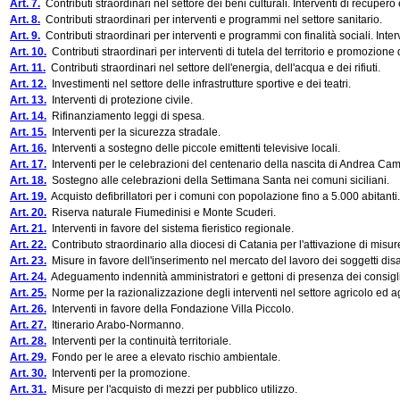
Art. 7.
Contributi straordinari nel settore dei beni culturali. Interventi di recupero 
Art. 8.
Contributi straordinari per interventi e programmi nel settore sanitario.
Art. 9.
Contributi straordinari per interventi e programmi con finalità sociali. Inter
Art. 10.
Contributi straordinari per interventi di tutela del territorio e promozione 
Art. 11.
Contributi straordinari nel settore dell'energia, dell'acqua e dei rifiuti.
Art. 12.
Investimenti nel settore delle infrastrutture sportive e dei teatri.
Art. 13.
Interventi di protezione civile.
Art. 14.
Rifinanziamento leggi di spesa.
Art. 15.
Interventi per la sicurezza stradale.
Art. 16.
Interventi a sostegno delle piccole emittenti televisive locali.
Art. 17.
Interventi per le celebrazioni del centenario della nascita di Andrea Cam
Art. 18.
Sostegno alle celebrazioni della Settimana Santa nei comuni siciliani.
Art. 19.
Acquisto defibrillatori per i comuni con popolazione fino a 5.000 abitanti.
Art. 20.
Riserva naturale Fiumedinisi e Monte Scuderi.
Art. 21.
Interventi in favore del sistema fieristico regionale.
Art. 22.
Contributo straordinario alla diocesi di Catania per l'attivazione di misur
Art. 23.
Misure in favore dell'inserimento nel mercato del lavoro dei soggetti disab
Art. 24.
Adeguamento indennità amministratori e gettoni di presenza dei consigli
Art. 25.
Norme per la razionalizzazione degli interventi nel settore agricolo ed 
Art. 26.
Interventi in favore della Fondazione Villa Piccolo.
Art. 27.
Itinerario Arabo-Normanno.
Art. 28.
Interventi per la continuità territoriale.
Art. 29.
Fondo per le aree a elevato rischio ambientale.
Art. 30.
Interventi per la promozione.
Art. 31.
Misure per l'acquisto di mezzi per pubblico utilizzo.