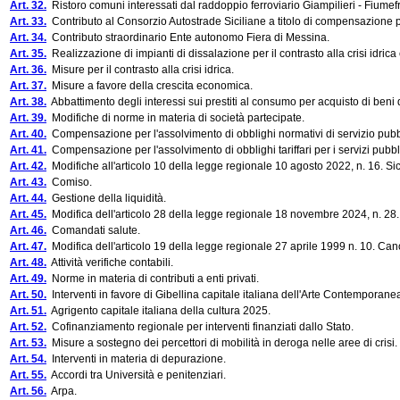
Art. 32.
Ristoro comuni interessati dal raddoppio ferroviario Giampilieri - Fiumef
Art. 33.
Contributo al Consorzio Autostrade Siciliane a titolo di compensazione p
Art. 34.
Contributo straordinario Ente autonomo Fiera di Messina.
Art. 35.
Realizzazione di impianti di dissalazione per il contrasto alla crisi idrica 
Art. 36.
Misure per il contrasto alla crisi idrica.
Art. 37.
Misure a favore della crescita economica.
Art. 38.
Abbattimento degli interessi sui prestiti al consumo per acquisto di beni 
Art. 39.
Modifiche di norme in materia di società partecipate.
Art. 40.
Compensazione per l'assolvimento di obblighi normativi di servizio pubb
Art. 41.
Compensazione per l'assolvimento di obblighi tariffari per i servizi pubbli
Art. 42.
Modifiche all'articolo 10 della legge regionale 10 agosto 2022, n. 16. Sic
Art. 43.
Comiso.
Art. 44.
Gestione della liquidità.
Art. 45.
Modifica dell'articolo 28 della legge regionale 18 novembre 2024, n. 28
Art. 46.
Comandati salute.
Art. 47.
Modifica dell'articolo 19 della legge regionale 27 aprile 1999 n. 10. Cano
Art. 48.
Attività verifiche contabili.
Art. 49.
Norme in materia di contributi a enti privati.
Art. 50.
Interventi in favore di Gibellina capitale italiana dell'Arte Contemporane
Art. 51.
Agrigento capitale italiana della cultura 2025.
Art. 52.
Cofinanziamento regionale per interventi finanziati dallo Stato.
Art. 53.
Misure a sostegno dei percettori di mobilità in deroga nelle aree di crisi.
Art. 54.
Interventi in materia di depurazione.
Art. 55.
Accordi tra Università e penitenziari.
Art. 56.
Arpa.