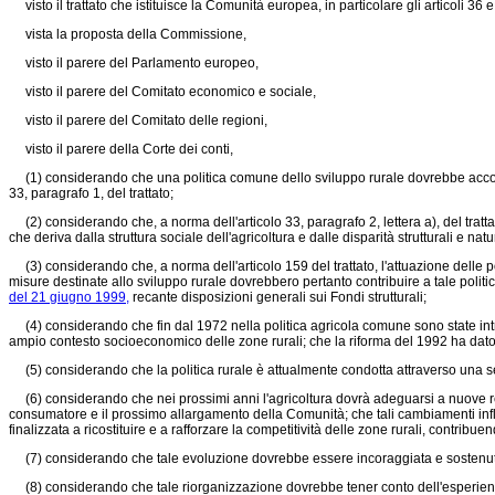
visto il trattato che istituisce la Comunità europea, in particolare gli articoli 36 e
vista la proposta della Commissione,
visto il parere del Parlamento europeo,
visto il parere del Comitato economico e sociale,
visto il parere del Comitato delle regioni,
visto il parere della Corte dei conti,
(1) considerando che una politica comune dello sviluppo rurale dovrebbe accompagn
33, paragrafo 1, del trattato;
(2) considerando che, a norma dell'articolo 33, paragrafo 2, lettera a), del trattat
che deriva dalla struttura sociale dell'agricoltura e dalle disparità strutturali e natu
(3) considerando che, a norma dell'articolo 159 del trattato, l'attuazione delle po
misure destinate allo sviluppo rurale dovrebbero pertanto contribuire a tale politica ne
del 21 giugno 1999,
recante disposizioni generali sui Fondi strutturali;
(4) considerando che fin dal 1972 nella politica agricola comune sono state introdo
ampio contesto socioeconomico delle zone rurali; che la riforma del 1992 ha dato pa
(5) considerando che la politica rurale è attualmente condotta attraverso una se
(6) considerando che nei prossimi anni l'agricoltura dovrà adeguarsi a nuove real
consumatore e il prossimo allargamento della Comunità; che tali cambiamenti infl
finalizzata a ricostituire e a rafforzare la competitività delle zone rurali, contrib
(7) considerando che tale evoluzione dovrebbe essere incoraggiata e sostenuta 
(8) considerando che tale riorganizzazione dovrebbe tener conto dell'esperienza acqui