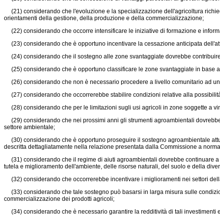
(21) considerando che l'evoluzione e la specializzazione dell'agricoltura richied
orientamenti della gestione, della produzione e della commercializzazione;
(22) considerando che occorre intensificare le iniziative di formazione e informa
(23) considerando che è opportuno incentivare la cessazione anticipata dell'attivi
(24) considerando che il sostegno alle zone svantaggiate dovrebbe contribuire ad
(25) considerando che è opportuno classificare le zone svantaggiate in base a 
(26) considerando che non è necessario procedere a livello comunitario ad un'ul
(27) considerando che occorrerebbe stabilire condizioni relative alla possibilità d
(28) considerando che per le limitazioni sugli usi agricoli in zone soggette a vinco
(29) considerando che nei prossimi anni gli strumenti agroambientali dovrebbero
settore ambientale;
(30) considerando che è opportuno proseguire il sostegno agroambientale attual
descritta dettagliatamente nella relazione presentata dalla Commissione a norma 
(31) considerando che il regime di aiuti agroambientali dovrebbe continuare a in
tutela e miglioramento dell'ambiente, delle risorse naturali, del suolo e della div
(32) considerando che occorrerebbe incentivare i miglioramenti nei settori della t
(33) considerando che tale sostegno può basarsi in larga misura sulle condizion
commercializzazione dei prodotti agricoli;
(34) considerando che è necessario garantire la redditività di tali investimenti e