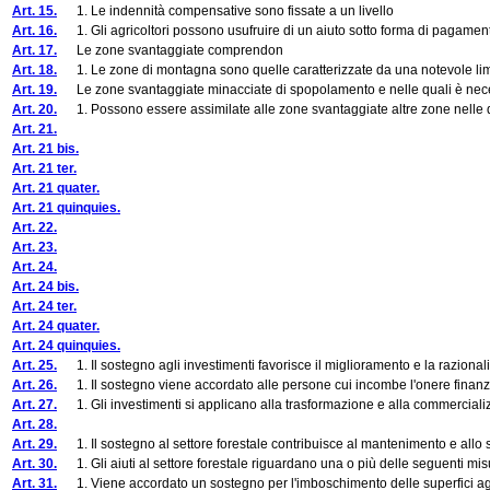
Art. 15.
1. Le indennità compensative sono fissate a un livello
Art. 16.
1. Gli agricoltori possono usufruire di un aiuto sotto forma di pagamenti v
Art. 17.
Le zone svantaggiate comprendon
Art. 18.
1. Le zone di montagna sono quelle caratterizzate da una notevole limitaz
Art. 19.
Le zone svantaggiate minacciate di spopolamento e nelle quali è necessari
Art. 20.
1. Possono essere assimilate alle zone svantaggiate altre zone nelle quali
Art. 21.
Art. 21 bis.
Art. 21 ter.
Art. 21 quater.
Art. 21 quinquies.
Art. 22.
Art. 23.
Art. 24.
Art. 24 bis.
Art. 24 ter.
Art. 24 quater.
Art. 24 quinquies.
Art. 25.
1. Il sostegno agli investimenti favorisce il miglioramento e la razionali
Art. 26.
1. Il sostegno viene accordato alle persone cui incombe l'onere finanzia
Art. 27.
1. Gli investimenti si applicano alla trasformazione e alla commercializzazi
Art. 28.
Art. 29.
1. Il sostegno al settore forestale contribuisce al mantenimento e allo s
Art. 30.
1. Gli aiuti al settore forestale riguardano una o più delle seguenti mis
Art. 31.
1. Viene accordato un sostegno per l'imboschimento delle superfici agri