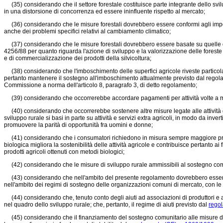
(35) considerando che il settore forestale costituisce parte integrante dello svil
in una distorsione di concorrenza ed essere ininfluente rispetto al mercato;
(36) considerando che le misure forestali dovrebbero essere conformi agli impegni
anche dei problemi specifici relativi al cambiamento climatico;
(37) considerando che le misure forestali dovrebbero essere basate su quelle di c
4256/88 per quanto riguarda l'azione di sviluppo e la valorizzazione delle foreste
e di commercializzazione dei prodotti della silvicoltura;
(38) considerando che l'imboschimento delle superfici agricole riveste particolare
pertanto mantenere il sostegno all'imboschimento attualmente previsto dal regola
Commissione a norma dell'articolo 8, paragrafo 3, di detto regolamento;
(39) considerando che occorrerebbe accordare pagamenti per attività volte a mant
(40) considerando che occorrerebbe sostenere altre misure legate alle attività di 
sviluppo rurale si basi in parte su attività e servizi extra agricoli, in modo da
promuovere la parità di opportunità fra uomini e donne;
(41) considerando che i consumatori richiedono in misura sempre maggiore prodott
biologica migliora la sostenibilità delle attività agricole e contribuisce pertanto
prodotti agricoli ottenuti con metodi biologici;
(42) considerando che le misure di sviluppo rurale ammissibili al sostegno comuni
(43) considerando che nell'ambito del presente regolamento dovrebbero essere es
nell'ambito dei regimi di sostegno delle organizzazioni comuni di mercato, con le ec
(44) considerando che, tenuto conto degli aiuti ad associazioni di produttori e al
nel quadro dello sviluppo rurale; che, pertanto, il regime di aiuti previsto dal
regol
(45) considerando che il finanziamento del sostegno comunitario alle misure di