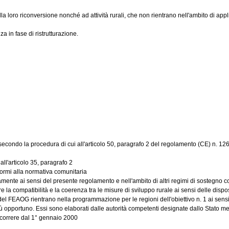
loro riconversione nonché ad attività rurali, che non rientrano nell'ambito di applica
 in fase di ristrutturazione.
econdo la procedura di cui all'articolo 50, paragrafo 2 del regolamento (CE) n. 1
ll'articolo 35, paragrafo 2
ormi alla normativa comunitaria
e ai sensi del presente regolamento e nell'ambito di altri regimi di sostegno c
la compatibilità e la coerenza tra le misure di sviluppo rurale ai sensi delle dispos
el FEAOG rientrano nella programmazione per le regioni dell'obiettivo n. 1 ai sen
iù opportuno. Essi sono elaborati dalle autorità competenti designate dallo Stato mem
ecorrere dal 1° gennaio 2000