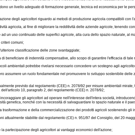
ono un livello adeguato di formazione generale, tecnica ed economica per le persone 
zione degli agricoltori riguardo ai metodi di produzione agricola compatibili con l
tà agricola, al fine di migliorare la redditività delle aziende agricole, tenendo co
 un uso continuato delle superfici agricole, alla cura dello spazio naturale, al ma
criteri comuni;
teriore classificazione delle zone svantaggiate;
i beneficiare di indennità compensative, allo scopo di garantire l'efficacia di tale 
li ambientali potrebbe rivelarsi necessario concedere un sostegno agli agricoltori al 
 assumere un ruolo fondamentale nel promuovere lo sviluppo sostenibile delle zone
mente previsto dal regolamento (CEE) n. 2078/92 per misure ambientali mirate, te
dell'articolo 10, paragrafo 2, del regolamento (CEE) n. 2078/92;
coraggiare gli agricoltori ad operare nell'interesse dell'intera società, introduc
ersità genetica, nonché con la necessità di salvaguardare lo spazio naturale e il pae
rasformazione e della commercializzazione dei prodotti agricoli sostenendo gli inve
i attualmente stabilite dal
regolamento (CE) n. 951/97 del Consiglio, del 20 magg
 la partecipazione degli agricoltori ai vantaggi economici dell'azione;