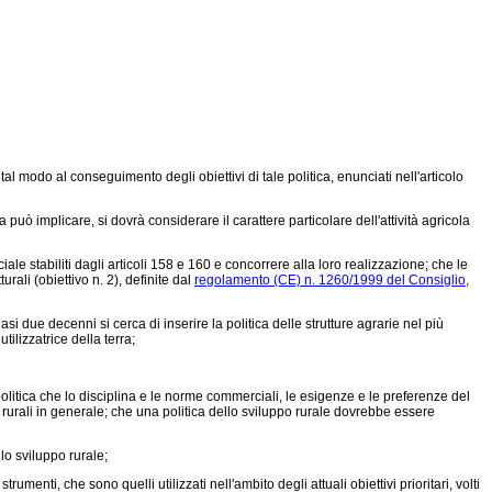
modo al conseguimento degli obiettivi di tale politica, enunciati nell'articolo
uò implicare, si dovrà considerare il carattere particolare dell'attività agricola
le stabiliti dagli articoli 158 e 160 e concorrere alla loro realizzazione; che le
urali (obiettivo n. 2), definite dal
regolamento (CE) n. 1260/1999 del Consiglio,
 due decenni si cerca di inserire la politica delle strutture agrarie nel più
ilizzatrice della terra;
litica che lo disciplina e le norme commerciali, le esigenze e le preferenze del
urali in generale; che una politica dello sviluppo rurale dovrebbe essere
o sviluppo rurale;
nti, che sono quelli utilizzati nell'ambito degli attuali obiettivi prioritari, volti