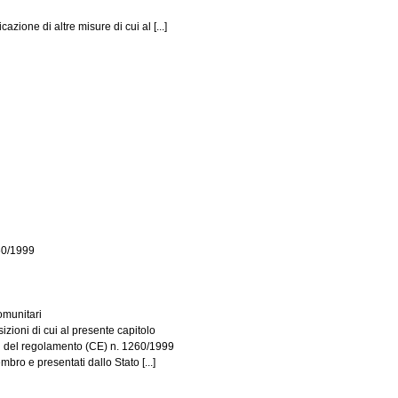
zione di altre misure di cui al [...]
260/1999
omunitari
izioni di cui al presente capitolo
si del regolamento (CE) n. 1260/1999
bro e presentati dallo Stato [...]