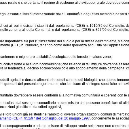
uppo rurale e che pertanto il regime di sostegno allo sviluppo rurale dovrebbe compr
 assunti a livello internazionale dalla Comunità e dagli Stati membri e basarsi sui
ui ai regimi esistenti stabiliti dal
regolamento (CEE) n. 1610/89 del Consiglio, d
 nelle zone rurali della Comunità, e dal
regolamento (CEE) n. 867/90 del Consiglio
 importanza sia per l'utilizzazione del suolo e per la difesa dell'ambiente, sia co
mento (CEE) n. 2080/92, tenendo conto dell'esperienza acquisita nell'applicazione d
enere e migliorare la stabilità ecologica delle foreste in talune zone;
coltivazione e alla loro riconversione; che l'elenco di tali misure dovrebbe essere
 invertire la tendenza al declino socioeconomico e allo spopolamento della campagna;
i agricoli e derrate alimentari ottenuti con metodi biologici; che questo fenomeno
 ai fini generali del presente regolamento; che le misure di sostegno specifiche allo
tario dovrebbero essere conformi alla normativa comunitaria e coerenti con le altre
cluse dal sostegno comunitario alcune misure che possono beneficiare di altri str
cezioni giustificate da criteri oggettivi;
le loro unioni già esistenti nell'ambito di diverse organizzazioni comuni di mercato,
amento (CE) n. 952/97 del Consiglio, del 20 maggio 1997,
concernente le associazi
 accompagnamento e ad altre misure di sviluppo rurale nelle zone non comprese ne