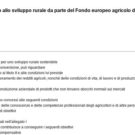
llo sviluppo rurale da parte del Fondo europeo agricolo di 
per uno sviluppo rurale sostenibile
riconversione, può riguardare
titolo II e alle condizioni ivi previste
mento dei redditi agricoli, nonché delle condizioni di vita, di lavoro e di produzion
roduzione aziendale di prodotti che non trovano sbocchi normali sui mercati
ono concessi alle seguenti condizioni
le conoscenze e delle competenze professionali degli agricoltori e di altre persone 
 obiettivi
i nell'allegato I
ontribuisce a conseguire i seguenti obiettivi
 compensative