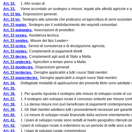
Art. 32.
1. Allo scopo di
Art. 33.
Viene accordato un sostegno a misure, legate alle attività agricole e alla 
Art. 33 bis.
Disposizioni generali.
Art. 33 ter.
Sostegno alle aziende che praticano un'agricoltura di semi-sussistenza
Art. 33 quater.
Sostegno per il soddisfacimento dei requisiti comunitari.
Art. 33 quinquies.
Associazioni di produttori.
Art. 33 sexies.
Assistenza tecnica.
Art. 33 septies.
Misure del tipo Leader+.
Art. 33 octies.
Servizi di consulenza e di divulgazione agricola.
Art. 33 nonies.
Complementi ai pagamenti diretti.
Art. 33 decies.
Complementi agli aiuti di Stato a Malta.
Art. 33 undecies.
Agricoltori a tempo pieno a Malta.
Art. 33 duodecies.
Disposizioni generali.
Art. 33 terdecies.
Deroghe applicabili a tutti i nuovi Stati membri.
Art. 33 quaterdecies.
Deroghe applicabili a singoli nuovi Stati membri.
Art. 34.
Dettagliate modalità di applicazione del presente titolo sono adottate s
Art. 35.
Art. 36.
1. Per quanto riguarda il sostegno alle misure di sviluppo rurale di cui a
Art. 37.
1. Il sostegno allo sviluppo rurale è concesso soltanto per misure conf
Art. 38.
1. La stessa misura non può beneficiare di pagamenti contemporaneament
Art. 39.
1. Gli Stati membri adottano tutti i provvedimenti necessari per garantire 
Art. 40.
1. Le misure di sviluppo rurale finanziate dalla sezione orientamento d
Art. 41.
1. I piani di sviluppo rurale sono redatti al livello geografico ritenuto p
Art. 42.
I piani di sviluppo rurale si estendono su un periodo di sette anni a d
Art. 43.
1. I piani di sviluppo rurale comprendono