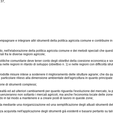
 37,
are e integrare altri strumenti della politica agricola comune e contribuire in tal 
o, nell'elaborazione della politica agricola comune e dei metodi speciali che questa p
rali fra le diverse regioni agricole;
litiche comunitarie deve tener conto degli obiettivi della coesione economica e socia
lle regioni in ritardo di sviluppo (obiettivo n. 1) e nelle regioni con difficoltà strutt
tte misure intese a sostenere il miglioramento delle strutture agrarie; che da quasi
rticolare rilievo alla dimensione ambientale dell'agricoltura in quanto principale ut
rie di strumenti complessi;
tà ed ad ulteriori cambiamenti per quanto riguarda l'evoluzione del mercato, la po
uenzeranno non soltanto i mercati agricoli, ma anche l'economia locale delle zone r
uendo in tal modo a mantenere e a creare posti di lavoro in queste zone;
mediante una riorganizzazione ed una semplificazione degli attuali strumenti dell
sita nell'applicazione degli strumenti già esistenti e basarsi pertanto su tali strume