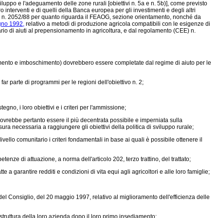
uppo e l'adeguamento delle zone rurali [obiettivi n. 5a e n. 5b)], come previsto
oro interventi e di quelli della Banca europea per gli investimenti e degli altri
) n. 2052/88 per quanto riguarda il FEAOG, sezione orientamento, nonché da
gno 1992,
relativo a metodi di produzione agricola compatibili con le esigenze di
rio di aiuti al prepensionamento in agricoltura, e dal
regolamento (CEE) n.
mento e imboschimento) dovrebbero essere completate dal regime di aiuto per le
r parte di programmi per le regioni dell'obiettivo n. 2;
, i loro obiettivi e i criteri per l'ammissione;
dovrebbe pertanto essere il più decentrata possibile e imperniata sulla
ra necessaria a raggiungere gli obiettivi della politica di sviluppo rurale;
llo comunitario i criteri fondamentali in base ai quali è possibile ottenere il
nze di attuazione, a norma dell'articolo 202, terzo trattino, del trattato;
 garantire redditi e condizioni di vita equi agli agricoltori e alle loro famiglie;
del Consiglio, del 20 maggio 1997,
relativo al miglioramento dell'efficienza delle
truttura della loro azienda dopo il loro primo insediamento;