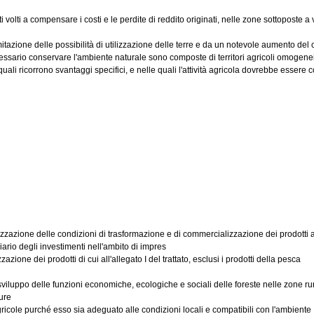
olti a compensare i costi e le perdite di reddito originati, nelle zone sottoposte a v
ione delle possibilità di utilizzazione delle terre e da un notevole aumento del c
o conservare l'ambiente naturale sono composte di territori agricoli omogenei sotto
 ricorrono svantaggi specifici, e nelle quali l'attività agricola dovrebbe essere con
zzazione delle condizioni di trasformazione e di commercializzazione dei prodotti agr
rio degli investimenti nell'ambito di impres
one dei prodotti di cui all'allegato I del trattato, esclusi i prodotti della pesca
viluppo delle funzioni economiche, ecologiche e sociali delle foreste nelle zone rur
ure
cole purché esso sia adeguato alle condizioni locali e compatibili con l'ambiente