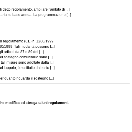
etto regolamento, ampliare l'ambito di [...]
iaria su base annua. La programmazione [...]
 del regolamento (CE) n. 1260/1999
0/1999. Tali modalità possono [...]
articoli da 87 e 89 del [...]
el sostegno comunitario sono [...]
li misure sono adottate dalla [...]
uppolo, è sostituito dal testo [...]
 quanto riguarda il sostegno [...]
che modifica ed abroga taluni regolamenti.