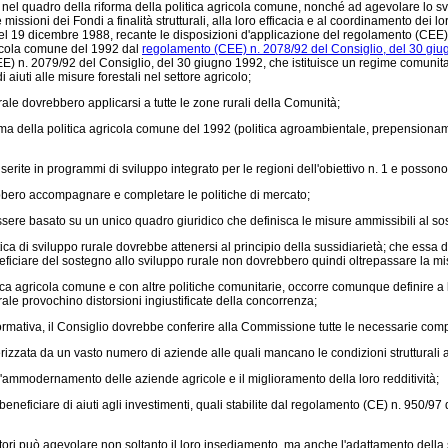
nel quadro della riforma della politica agricola comune, nonché ad agevolare lo svil
e missioni dei Fondi a finalità strutturali, alla loro efficacia e al coordinamento dei l
el 19 dicembre 1988,
recante le disposizioni d'applicazione del regolamento (CEE
gricola comune del 1992 dal
regolamento (CEE) n. 2078/92 del Consiglio, del 30 giu
E) n. 2079/92 del Consiglio, del 30 giugno 1992,
che istituisce un regime comunita
aiuti alle misure forestali nel settore agricolo;
ale dovrebbero applicarsi a tutte le zone rurali della Comunità;
a della politica agricola comune del 1992 (politica agroambientale, prepensiona
te in programmi di sviluppo integrato per le regioni dell'obiettivo n. 1 e possono fa
bbero accompagnare e completare le politiche di mercato;
basato su un unico quadro giuridico che definisca le misure ammissibili al sostegno
ca di sviluppo rurale dovrebbe attenersi al principio della sussidiarietà; che essa 
neficiare del sostegno allo sviluppo rurale non dovrebbero quindi oltrepassare la misu
 agricola comune e con altre politiche comunitarie, occorre comunque definire a live
rale provochino distorsioni ingiustificate della concorrenza;
ormativa, il Consiglio dovrebbe conferire alla Commissione tutte le necessarie compete
ata da un vasto numero di aziende alle quali mancano le condizioni strutturali atte a
'ammodernamento delle aziende agricole e il miglioramento della loro redditività;
ficiare di aiuti agli investimenti, quali stabilite dal
regolamento (CE) n. 950/97 
ri può agevolare non soltanto il loro insediamento, ma anche l'adattamento della s