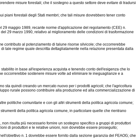
endere misure forestali; che il sostegno a questo settore deve evitare di tradursi
 piani forestali degli Stati membri; che tali misure dovrebbero tener conto
el 29 maggio 1989,
recante norme d'applicazione del regolamento (CEE) n.
, del 29 marzo 1990,
relativo al miglioramento delle condizioni di trasformazione
me contributo al potenziamento di talune risorse silvicole; che occorrerebbe
i tale regime quale descritta dettagliatamente nella relazione presentata dalla
 stabilito in base all'esperienza acquista e tenendo conto dell'esigenza che lo
 che occorrerebbe sostenere misure volte ad eliminare le ineguaglianze e a
 sta quindi creando un mercato nuovo per i prodotti agricoli; che l'agricoltura
 sviluppo rurale possono contribuire alla produzione ed alla commercializzazione di
 politiche comunitarie e con gli altri strumenti della politica agricola comune;
umenti della politica agricola comune, in particolare quelle che rientrano
 non risulta più necessario fornire un sostegno specifico a gruppi di produttori
oni di produttori e le relative unioni, non dovrebbe essere proseguito;
ll'obiettivo n. 1 dovrebbe essere fornito dalla sezione garanzia del FEAOG; che