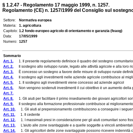
§ 1.2.47 - Regolamento 17 maggio 1999, n. 1257.
Regolamento (CE) n. 1257/1999 del Consiglio sul sostegno a
Settore:
Normativa europea
Materia:
1. agricoltura
Capitolo:
1.2 fondo europeo agricolo di orientamento e garanzia (feaog)
Data:
17/05/1999
Numero:
1257
Sommario
Art. 1.
1. Il presente regolamento definisce il quadro del sostegno comunitario 
Art. 2.
Il sostegno allo sviluppo rurale, legato alle attività agricole e alla loro 
Art. 3.
È concesso un sostegno a favore delle misure di sviluppo rurale definite al 
Art. 4.
Il sostegno agli investimenti nelle aziende agricole contribuisce al migliora
Art. 5.
1. Il sostegno agli investimenti viene concesso ad aziende agricol
Art. 6.
Non vengono sostenuti investimenti il cui obiettivo è un aumento della p
Art. 7.
Art. 8.
1. Gli aiuti per facilitare il primo insediamento dei giovani agricoltori s
Art. 9.
Il sostegno alla formazione professionale contribuisce al miglioramento del
Art. 10.
1. Gli aiuti al prepensionamento contribuiscono a conseguire i seguenti
Art. 11.
1. Il cedente
Art. 12.
1. I massimali presi in considerazione per gli aiuti comunitari sono fissat
Art. 13.
L'aiuto alle zone svantaggiate e a quelle soggette a vincoli ambientali c
Art. 14.
1. Gli agricoltori delle zone svantaggiate possono ricevere indennità