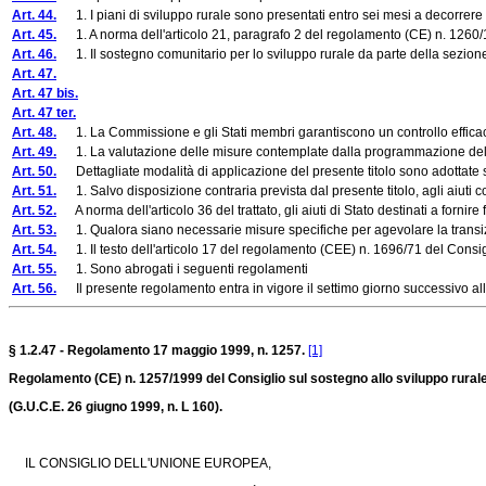
Art. 44.
1. I piani di sviluppo rurale sono presentati entro sei mesi a decorrere 
Art. 45.
1. A norma dell'articolo 21, paragrafo 2 del regolamento (CE) n. 1260/199
Art. 46.
1. Il sostegno comunitario per lo sviluppo rurale da parte della sezio
Art. 47.
Art. 47 bis.
Art. 47 ter.
Art. 48.
1. La Commissione e gli Stati membri garantiscono un controllo efficac
Art. 49.
1. La valutazione delle misure contemplate dalla programmazione dello sv
Art. 50.
Dettagliate modalità di applicazione del presente titolo sono adottate se
Art. 51.
1. Salvo disposizione contraria prevista dal presente titolo, agli aiuti con
Art. 52.
A norma dell'articolo 36 del trattato, gli aiuti di Stato destinati a forni
Art. 53.
1. Qualora siano necessarie misure specifiche per agevolare la transizion
Art. 54.
1. Il testo dell'articolo 17 del regolamento (CEE) n. 1696/71 del Consiglio
Art. 55.
1. Sono abrogati i seguenti regolamenti
Art. 56.
Il presente regolamento entra in vigore il settimo giorno successivo alla
§ 1.2.47 - Regolamento 17 maggio 1999, n. 1257.
[1]
Regolamento (CE) n. 1257/1999 del Consiglio sul sostegno allo sviluppo rural
(G.U.C.E. 26 giugno 1999, n. L 160).
IL CONSIGLIO DELL'UNIONE EUROPEA,