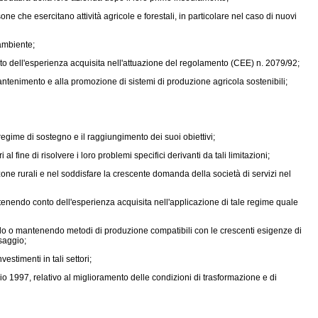
che esercitano attività agricole e forestali, in particolare nel caso di nuovi
'ambiente;
nto dell'esperienza acquisita nell'attuazione del regolamento (CEE) n. 2079/92;
ntenimento e alla promozione di sistemi di produzione agricola sostenibili;
regime di sostegno e il raggiungimento dei suoi obiettivi;
fine di risolvere i loro problemi specifici derivanti da tali limitazioni;
 rurali e nel soddisfare la crescente domanda della società di servizi nel
nendo conto dell'esperienza acquisita nell'applicazione di tale regime quale
endo o mantenendo metodi di produzione compatibili con le crescenti esigenze di
saggio;
stimenti in tali settori;
io 1997,
relativo al miglioramento delle condizioni di trasformazione e di