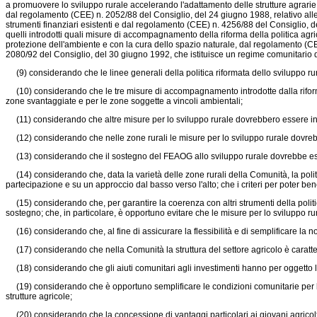
a promuovere lo sviluppo rurale accelerando l'adattamento delle strutture agrarie 
dal
regolamento (CEE) n. 2052/88 del Consiglio, del 24 giugno 1988,
relativo all
strumenti finanziari esistenti e dal
regolamento (CEE) n. 4256/88 del Consiglio, d
quelli introdotti quali misure di accompagnamento della riforma della politica a
protezione dell'ambiente e con la cura dello spazio naturale, dal
regolamento (CE
2080/92 del Consiglio, del 30 giugno 1992,
che istituisce un regime comunitario di 
(9) considerando che le linee generali della politica riformata dello sviluppo rur
(10) considerando che le tre misure di accompagnamento introdotte dalla riform
zone svantaggiate e per le zone soggette a vincoli ambientali;
(11) considerando che altre misure per lo sviluppo rurale dovrebbero essere inseri
(12) considerando che nelle zone rurali le misure per lo sviluppo rurale dovre
(13) considerando che il sostegno del FEAOG allo sviluppo rurale dovrebbe essere 
(14) considerando che, data la varietà delle zone rurali della Comunità, la politi
partecipazione e su un approccio dal basso verso l'alto; che i criteri per poter be
(15) considerando che, per garantire la coerenza con altri strumenti della politica
sostegno; che, in particolare, è opportuno evitare che le misure per lo sviluppo ru
(16) considerando che, al fine di assicurare la flessibilità e di semplificare la n
(17) considerando che nella Comunità la struttura del settore agricolo è caratterizz
(18) considerando che gli aiuti comunitari agli investimenti hanno per oggetto l
(19) considerando che è opportuno semplificare le condizioni comunitarie per bene
strutture agricole;
(20) considerando che la concessione di vantaggi particolari ai giovani agricolto