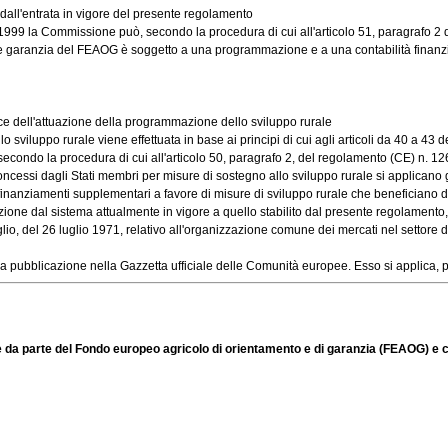
dall'entrata in vigore del presente regolamento
9 la Commissione può, secondo la procedura di cui all'articolo 51, paragrafo 2 di d
ne garanzia del FEAOG è soggetto a una programmazione e a una contabilità finanz
e dell'attuazione della programmazione dello sviluppo rurale
iluppo rurale viene effettuata in base ai principi di cui agli articoli da 40 a 43
condo la procedura di cui all'articolo 50, paragrafo 2, del regolamento (CE) n. 126
cessi dagli Stati membri per misure di sostegno allo sviluppo rurale si applicano gli 
re finanziamenti supplementari a favore di misure di sviluppo rurale che beneficiano d
e dal sistema attualmente in vigore a quello stabilito dal presente regolamento, ta
, del 26 luglio 1971, relativo all'organizzazione comune dei mercati nel settore del l
 pubblicazione nella Gazzetta ufficiale delle Comunità europee. Esso si applica, per
e da parte del Fondo europeo agricolo di orientamento e di garanzia (FEAOG) e 