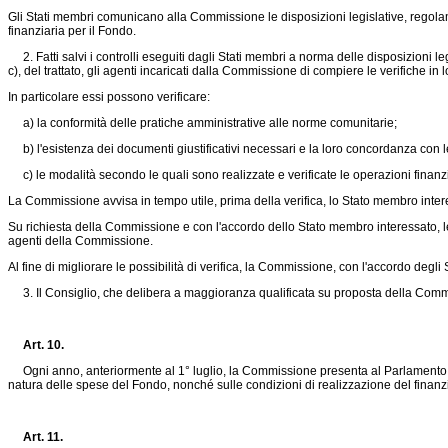
Gli Stati membri comunicano alla Commissione le disposizioni legislative, regolame
finanziaria per il Fondo.
2. Fatti salvi i controlli eseguiti dagli Stati membri a norma delle disposizioni leg
c), del trattato, gli agenti incaricati dalla Commissione di compiere le verifiche in 
In particolare essi possono verificare:
a) la conformità delle pratiche amministrative alle norme comunitarie;
b) l'esistenza dei documenti giustificativi necessari e la loro concordanza con l
c) le modalità secondo le quali sono realizzate e verificate le operazioni finanz
La Commissione avvisa in tempo utile, prima della verifica, lo Stato membro interes
Su richiesta della Commissione e con l'accordo dello Stato membro interessato, l
agenti della Commissione.
Al fine di migliorare le possibilità di verifica, la Commissione, con l'accordo degli
3. Il Consiglio, che delibera a maggioranza qualificata su proposta della Commis
Art. 10.
Ogni anno, anteriormente al 1° luglio, la Commissione presenta al Parlamento euro
natura delle spese del Fondo, nonché sulle condizioni di realizzazione del finan
Art. 11.