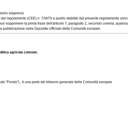
 sono soppressi.
al regolamento (CEE) n. 729/70 a quello stabilito dal presente regolamento sono ad
sopprimere la prima frase dell'articolo 7, paragrafo 2, secondo comma, qualora le 
la pubblicazione nella Gazzetta Ufficiale delle Comunità europee.
olitica agricola comune.
to "Fondo") , è una parte del bilancio generale delle Comunità europee.