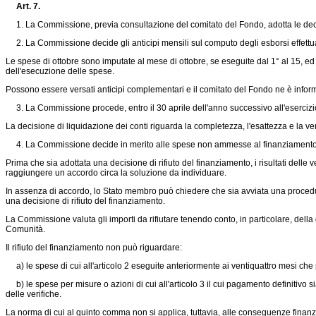
Art. 7.
1. La Commissione, previa consultazione del comitato del Fondo, adotta le decisi
2. La Commissione decide gli anticipi mensili sul computo degli esborsi effettuat
Le spese di ottobre sono imputate al mese di ottobre, se eseguite dal 1° al 15, ed
dell'esecuzione delle spese.
Possono essere versati anticipi complementari e il comitato del Fondo ne è infor
3. La Commissione procede, entro il 30 aprile dell'anno successivo all'esercizio co
La decisione di liquidazione dei conti riguarda la completezza, l'esattezza e la v
4. La Commissione decide in merito alle spese non ammesse al finanziamento comu
Prima che sia adottata una decisione di rifiuto del finanziamento, i risultati delle
raggiungere un accordo circa la soluzione da individuare.
In assenza di accordo, lo Stato membro può chiedere che sia avviata una procedura 
una decisione di rifiuto del finanziamento.
La Commissione valuta gli importi da rifiutare tenendo conto, in particolare, dell
Comunità.
Il rifiuto del finanziamento non può riguardare:
a) le spese di cui all'articolo 2 eseguite anteriormente ai ventiquattro mesi che 
b) le spese per misure o azioni di cui all'articolo 3 il cui pagamento definitivo 
delle verifiche.
La norma di cui al quinto comma non si applica, tuttavia, alle conseguenze finanzi