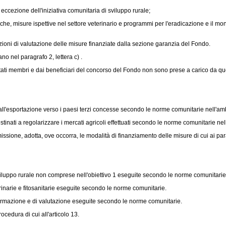
ccezione dell'iniziativa comunitaria di sviluppo rurale;
che, misure ispettive nel settore veterinario e programmi per l'eradicazione e il mon
zioni di valutazione delle misure finanziate dalla sezione garanzia del Fondo.
o nel paragrafo 2, lettera c) .
tati membri e dai beneficiari del concorso del Fondo non sono prese a carico da que
i all'esportazione verso i paesi terzi concesse secondo le norme comunitarie nell'am
estinati a regolarizzare i mercati agricoli effettuati secondo le norme comunitarie n
ione, adotta, ove occorra, le modalità di finanziamento delle misure di cui ai para
sviluppo rurale non comprese nell'obiettivo 1 eseguite secondo le norme comunitarie
rinarie e fitosanitarie eseguite secondo le norme comunitarie.
nformazione e di valutazione eseguite secondo le norme comunitarie.
edura di cui all'articolo 13.