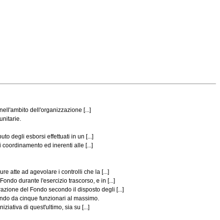
ll'ambito dell'organizzazione [...]
nitarie.
 degli esborsi effettuati in un [...]
coordinamento ed inerenti alle [...]
atte ad agevolare i controlli che la [...]
o durante l'esercizio trascorso, e in [...]
ione del Fondo secondo il disposto degli [...]
ndo da cinque funzionari al massimo.
iativa di quest'ultimo, sia su [...]