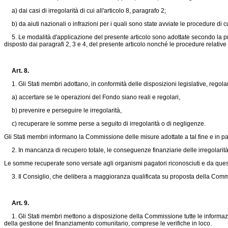
a) dai casi di irregolarità di cui all'articolo 8, paragrafo 2;
b) da aiuti nazionali o infrazioni per i quali sono state avviate le procedure di cui 
5. Le modalità d'applicazione del presente articolo sono adottate secondo la proce
disposto dai paragrafi 2, 3 e 4, del presente articolo nonché le procedure relative al
Art. 8.
1. Gli Stati membri adottano, in conformità delle disposizioni legislative, regol
a) accertare se le operazioni del Fondo siano reali e regolari,
b) prevenire e perseguire le irregolarità,
c) recuperare le somme perse a seguito di irregolarità o di negligenze.
Gli Stati membri informano la Commissione delle misure adottate a tal fine e in par
2. In mancanza di recupero totale, le conseguenze finanziarie delle irregolarità 
Le somme recuperate sono versate agli organismi pagatori riconosciuti e da questi 
3. Il Consiglio, che delibera a maggioranza qualificata su proposta della Commis
Art. 9.
1. Gli Stati membri mettono a disposizione della Commissione tutte le informazio
della gestione del finanziamento comunitario, comprese le verifiche in loco.