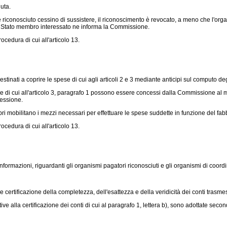
uta.
onosciuto cessino di sussistere, il riconoscimento è revocato, a meno che l'organi
Lo Stato membro interessato ne informa la Commissione.
edura di cui all'articolo 13.
ati a coprire le spese di cui agli articoli 2 e 3 mediante anticipi sul computo degli
rale di cui all'articolo 3, paragrafo 1 possono essere concessi dalla Commissione a
cessione.
i mobilitano i mezzi necessari per effettuare le spese suddette in funzione del fabb
edura di cui all'articolo 13.
rmazioni, riguardanti gli organismi pagatori riconosciuti e gli organismi di coord
 certificazione della completezza, dell'esattezza e della veridicità dei conti trasmes
e alla certificazione dei conti di cui al paragrafo 1, lettera b), sono adottate second