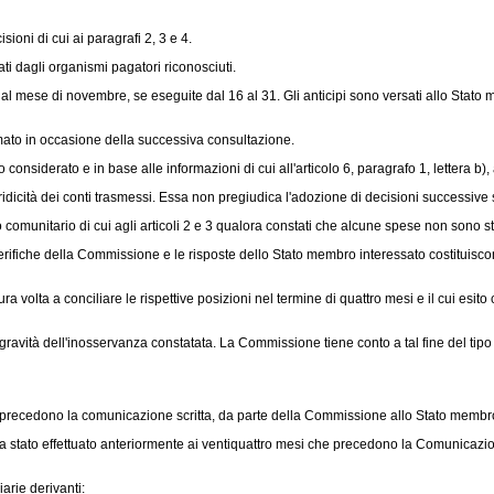
oni di cui ai paragrafi 2, 3 e 4.
i dagli organismi pagatori riconosciuti.
 al mese di novembre, se eseguite dal 16 al 31. Gli anticipi sono versati allo Stat
mato in occasione della successiva consultazione.
nsiderato e in base alle informazioni di cui all'articolo 6, paragrafo 1, lettera b), 
eridicità dei conti trasmessi. Essa non pregiudica l'adozione di decisioni successive
nitario di cui agli articoli 2 e 3 qualora constati che alcune spese non sono sta
 verifiche della Commissione e le risposte dello Stato membro interessato costituisco
volta a conciliare le rispettive posizioni nel termine di quattro mesi e il cui esit
a gravità dell'inosservanza constatata. La Commissione tiene conto a tal fine del tip
precedono la comunicazione scritta, da parte della Commissione allo Stato membro in
sia stato effettuato anteriormente ai ventiquattro mesi che precedono la Comunicazio
arie derivanti: