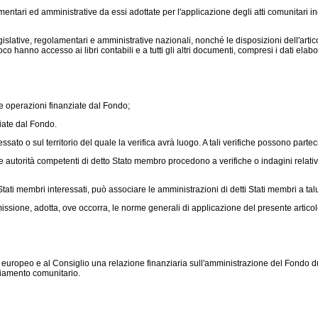
ntari ed amministrative da essi adottate per l'applicazione degli atti comunitari in
islative, regolamentari e amministrative nazionali, nonché le disposizioni dell'articol
loco hanno accesso ai libri contabili e a tutti gli altri documenti, compresi i dati el
e operazioni finanziate dal Fondo;
iate dal Fondo.
sato o sul territorio del quale la verifica avrà luogo. A tali verifiche possono part
e autorità competenti di detto Stato membro procedono a verifiche o indagini relati
 Stati membri interessati, può associare le amministrazioni di detti Stati membri a tal
sione, adotta, ove occorra, le norme generali di applicazione del presente articol
peo e al Consiglio una relazione finanziaria sull'amministrazione del Fondo durant
ziamento comunitario.