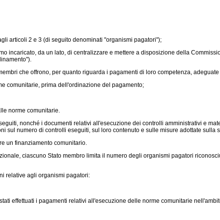
gli articoli 2 e 3 (di seguito denominati "organismi pagatori");
mo incaricato, da un lato, di centralizzare e mettere a disposizione della Commissio
dinamento").
 membri che offrono, per quanto riguarda i pagamenti di loro competenza, adeguate 
rme comunitarie, prima dell'ordinazione del pagamento;
lle norme comunitarie.
iti, nonché i documenti relativi all'esecuzione dei controlli amministrativi e mater
 sul numero di controlli eseguiti, sul loro contenuto e sulle misure adottate sulla sco
re un finanziamento comunitario.
zionale, ciascuno Stato membro limita il numero degli organismi pagatori riconosciut
relative agli organismi pagatori:
ati effettuati i pagamenti relativi all'esecuzione delle norme comunitarie nell'ambi