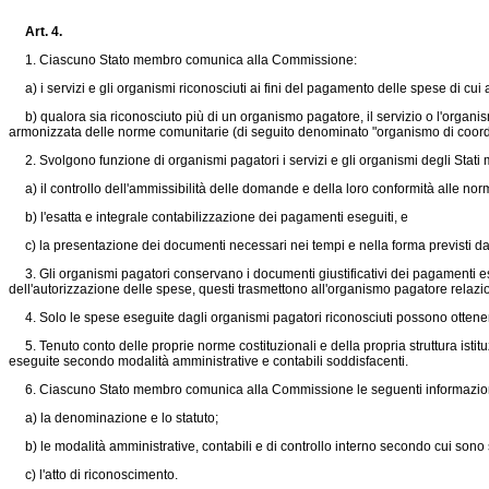
Art. 4.
1. Ciascuno Stato membro comunica alla Commissione:
a) i servizi e gli organismi riconosciuti ai fini del pagamento delle spese di cui a
b) qualora sia riconosciuto più di un organismo pagatore, il servizio o l'organis
armonizzata delle norme comunitarie (di seguito denominato "organismo di coor
2. Svolgono funzione di organismi pagatori i servizi e gli organismi degli Stati
a) il controllo dell'ammissibilità delle domande e della loro conformità alle no
b) l'esatta e integrale contabilizzazione dei pagamenti eseguiti, e
c) la presentazione dei documenti necessari nei tempi e nella forma previsti da
3. Gli organismi pagatori conservano i documenti giustificativi dei pagamenti esegu
dell'autorizzazione delle spese, questi trasmettono all'organismo pagatore relazioni
4. Solo le spese eseguite dagli organismi pagatori riconosciuti possono ottene
5. Tenuto conto delle proprie norme costituzionali e della propria struttura istitu
eseguite secondo modalità amministrative e contabili soddisfacenti.
6. Ciascuno Stato membro comunica alla Commissione le seguenti informazioni 
a) la denominazione e lo statuto;
b) le modalità amministrative, contabili e di controllo interno secondo cui sono st
c) l'atto di riconoscimento.