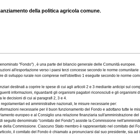
nanziamento della politica agricola comune.
enominato "Fondo") , è una parte del bilancio generale delle Comunità europee.
tuzioni all'esportazione verso i paesi terzi concesse secondo le norme comunitarie ne
ure di sviluppo rurale non comprese nell'obiettivo 1 eseguite secondo le norme comu
destinati a coprire le spese di cui agli articoli 2 e 3 mediante anticipi sul computo
i informazioni, riguardanti gli organismi pagatori riconosciuti e gli organismi di 
 decisioni di cui ai paragrafi 2, 3 e 4.
, regolamentari ed amministrative nazionali, le misure necessarie per:
rmazioni necessarie per il buon funzionamento del Fondo e adottano tutte le misure 
ento europeo e al Consiglio una relazione finanziaria sull'amministrazione del Fond
 seguito denominato "comitato del Fondo") assiste la Commissione nell'amministraz
 e della Commissione. Ciascuno Stato membro è rappresentato nel comitato del Fo
ticolo, il comitato del Fondo è chiamato a pronunciarsi dal suo presidente, sia ad iniz