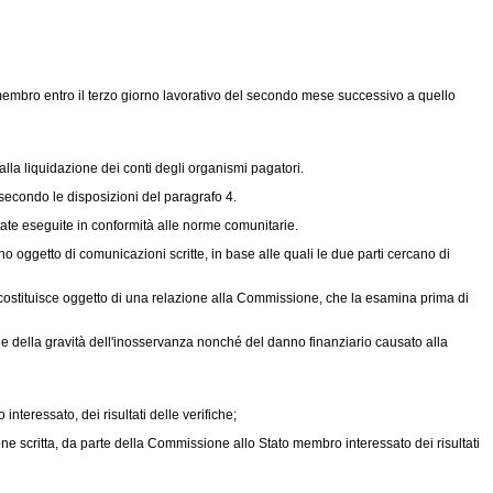
o membro entro il terzo giorno lavorativo del secondo mese successivo a quello
alla liquidazione dei conti degli organismi pagatori.
 secondo le disposizioni del paragrafo 4.
te eseguite in conformità alle norme comunitarie.
no oggetto di comunicazioni scritte, in base alle quali le due parti cercano di
o costituisce oggetto di una relazione alla Commissione, che la esamina prima di
o e della gravità dell'inosservanza nonché del danno finanziario causato alla
teressato, dei risultati delle verifiche;
ne scritta, da parte della Commissione allo Stato membro interessato dei risultati