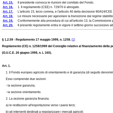
Art. 15.
Il presidente convoca le riunioni del comitato del Fondo.
Art. 16.
1. Il regolamento (CEE) n. 729/70 è abrogato.
Art. 17.
L'articolo 15, terzo comma, e l'articolo 40 della decisione 90/424/CEE
Art. 18.
Le misure necessarie per agevolare la transizione dal regime stabilito d
Art. 19.
Conformemente alla procedura di cui all'articolo 13, la Commissione può 
Art. 20.
Il presente regolamento entra in vigore il settimo giorno successivo al
§ 1.2.59 - Regolamento 17 maggio 1999, n. 1258.
[1]
Regolamento (CE) n. 1258/1999 del Consiglio relativo al finanziamento della p
(G.U.C.E. 26 giugno 1999, n. L 160).
Art. 1.
1. Il Fondo europeo agricolo di orientamento e di garanzia (di seguito denomina
Esso comprende due sezioni:
- la sezione garanzia;
- la sezione orientamento.
2. La sezione garanzia finanzia:
a) le restituzioni all'esportazione verso i paesi terzi;
b) gli interventi destinati a regolarizzare i mercati agricoli;