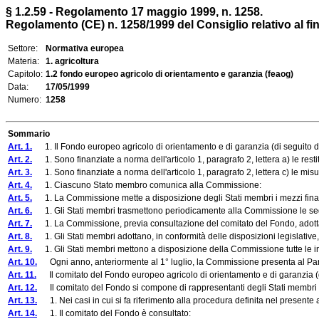
§ 1.2.59 - Regolamento 17 maggio 1999, n. 1258.
Regolamento (CE) n. 1258/1999 del Consiglio relativo al fi
Settore:
Normativa europea
Materia:
1. agricoltura
Capitolo:
1.2 fondo europeo agricolo di orientamento e garanzia (feaog)
Data:
17/05/1999
Numero:
1258
Sommario
Art. 1.
1. Il Fondo europeo agricolo di orientamento e di garanzia (di seguito d
Art. 2.
1. Sono finanziate a norma dell'articolo 1, paragrafo 2, lettera a) le resti
Art. 3.
1. Sono finanziate a norma dell'articolo 1, paragrafo 2, lettera c) le mis
Art. 4.
1. Ciascuno Stato membro comunica alla Commissione:
Art. 5.
1. La Commissione mette a disposizione degli Stati membri i mezzi finanziari 
Art. 6.
1. Gli Stati membri trasmettono periodicamente alla Commissione le seguent
Art. 7.
1. La Commissione, previa consultazione del comitato del Fondo, adotta le
Art. 8.
1. Gli Stati membri adottano, in conformità delle disposizioni legislative
Art. 9.
1. Gli Stati membri mettono a disposizione della Commissione tutte le info
Art. 10.
Ogni anno, anteriormente al 1° luglio, la Commissione presenta al Parlam
Art. 11.
Il comitato del Fondo europeo agricolo di orientamento e di garanzia (di
Art. 12.
Il comitato del Fondo si compone di rappresentanti degli Stati membri
Art. 13.
1. Nei casi in cui si fa riferimento alla procedura definita nel presente ar
Art. 14.
1. Il comitato del Fondo è consultato: