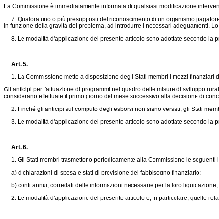
La Commissione è immediatamente informata di qualsiasi modificazione interven
7. Qualora uno o più presupposti del riconoscimento di un organismo pagatore ric
in funzione della gravità del problema, ad introdurre i necessari adeguamenti. 
8. Le modalità d'applicazione del presente articolo sono adottate secondo la proc
Art. 5.
1. La Commissione mette a disposizione degli Stati membri i mezzi finanziari destin
Gli anticipi per l'attuazione di programmi nel quadro delle misure di sviluppo ru
considerano effettuate il primo giorno del mese successivo alla decisione di con
2. Finché gli anticipi sul computo degli esborsi non siano versati, gli Stati membr
3. Le modalità d'applicazione del presente articolo sono adottate secondo la proc
Art. 6.
1. Gli Stati membri trasmettono periodicamente alla Commissione le seguenti info
a) dichiarazioni di spesa e stati di previsione del fabbisogno finanziario;
b) conti annui, corredati delle informazioni necessarie per la loro liquidazione, e
2. Le modalità d'applicazione del presente articolo e, in particolare, quelle relativ