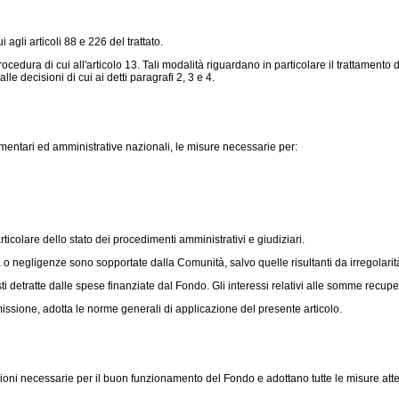
agli articoli 88 e 226 del trattato.
dura di cui all'articolo 13. Tali modalità riguardano in particolare il trattamento d
le decisioni di cui ai detti paragrafi 2, 3 e 4.
amentari ed amministrative nazionali, le misure necessarie per:
ticolare dello stato dei procedimenti amministrativi e giudiziari.
o negligenze sono sopportate dalla Comunità, salvo quelle risultanti da irregolarità
detratte dalle spese finanziate dal Fondo. Gli interessi relativi alle somme recuper
sione, adotta le norme generali di applicazione del presente articolo.
ni necessarie per il buon funzionamento del Fondo e adottano tutte le misure atte a