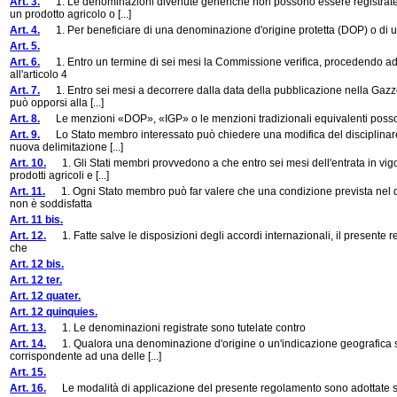
Art. 3.
1. Le denominazioni divenute generiche non possono essere registrate. A
un prodotto agricolo o [...]
Art. 4.
1. Per beneficiare di una denominazione d'origine protetta (DOP) o di un'
Art. 5.
Art. 6.
1. Entro un termine di sei mesi la Commissione verifica, procedendo ad u
all'articolo 4
Art. 7.
1. Entro sei mesi a decorrere dalla data della pubblicazione nella Gazzett
può opporsi alla [...]
Art. 8.
Le menzioni «DOP», «IGP» o le menzioni tradizionali equivalenti possono 
Art. 9.
Lo Stato membro interessato può chiedere una modifica del disciplinare, i
nuova delimitazione [...]
Art. 10.
1. Gli Stati membri provvedono a che entro sei mesi dell'entrata in vigore
prodotti agricoli e [...]
Art. 11.
1. Ogni Stato membro può far valere che una condizione prevista nel dis
non è soddisfatta
Art. 11 bis.
Art. 12.
1. Fatte salve le disposizioni degli accordi internazionali, il presente r
che
Art. 12 bis.
Art. 12 ter.
Art. 12 quater.
Art. 12 quinquies.
Art. 13.
1. Le denominazioni registrate sono tutelate contro
Art. 14.
1. Qualora una denominazione d'origine o un'indicazione geografica sia
corrispondente ad una delle [...]
Art. 15.
Art. 16.
Le modalità di applicazione del presente regolamento sono adottate sec