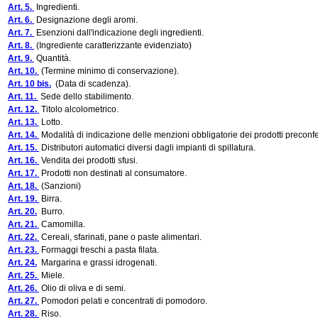
Art. 5.
Ingredienti.
Art. 6.
Designazione degli aromi.
Art. 7.
Esenzioni dall'indicazione degli ingredienti.
Art. 8.
(Ingrediente caratterizzante evidenziato)
Art. 9.
Quantità.
Art. 10.
(Termine minimo di conservazione).
Art. 10 bis.
(Data di scadenza).
Art. 11.
Sede dello stabilimento.
Art. 12.
Titolo alcolometrico.
Art. 13.
Lotto.
Art. 14.
Modalità di indicazione delle menzioni obbligatorie dei prodotti preconfe
Art. 15.
Distributori automatici diversi dagli impianti di spillatura.
Art. 16.
Vendita dei prodotti sfusi.
Art. 17.
Prodotti non destinati al consumatore.
Art. 18.
(Sanzioni)
Art. 19.
Birra.
Art. 20.
Burro.
Art. 21.
Camomilla.
Art. 22.
Cereali, sfarinati, pane o paste alimentari.
Art. 23.
Formaggi freschi a pasta filata.
Art. 24.
Margarina e grassi idrogenati.
Art. 25.
Miele.
Art. 26.
Olio di oliva e di semi.
Art. 27.
Pomodori pelati e concentrati di pomodoro.
Art. 28.
Riso.