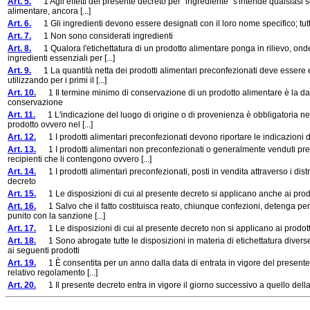
Art. 5.
1 Agli effetti del presente decreto per “ingrediente” s'intende qualsiasi so
alimentare, ancora [...]
Art. 6.
1 Gli ingredienti devono essere designati con il loro nome specifico; tut
Art. 7.
1 Non sono considerati ingredienti
Art. 8.
1 Qualora l'etichettatura di un prodotto alimentare ponga in rilievo, onde d
ingredienti essenziali per [...]
Art. 9.
1 La quantità netta dei prodotti alimentari preconfezionati deve essere espre
utilizzando per i primi il [...]
Art. 10.
1 Il termine minimo di conservazione di un prodotto alimentare è la data
conservazione
Art. 11.
1 L'indicazione del luogo di origine o di provenienza è obbligatoria nel c
prodotto ovvero nel [...]
Art. 12.
1 I prodotti alimentari preconfezionati devono riportare le indicazioni di c
Art. 13.
1 I prodotti alimentari non preconfezionati o generalmente venduti prev
recipienti che li contengono ovvero [...]
Art. 14.
1 I prodotti alimentari preconfezionati, posti in vendita attraverso i distr
decreto
Art. 15.
1 Le disposizioni di cui al presente decreto si applicano anche ai prodot
Art. 16.
1 Salvo che il fatto costituisca reato, chiunque confezioni, detenga per
punito con la sanzione [...]
Art. 17.
1 Le disposizioni di cui al presente decreto non si applicano ai prodotti
Art. 18.
1 Sono abrogate tutte le disposizioni in materia di etichettatura diverse 
ai seguenti prodotti
Art. 19.
1 È consentita per un anno dalla data di entrata in vigore del presente de
relativo regolamento [...]
Art. 20.
1 Il presente decreto entra in vigore il giorno successivo a quello della