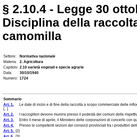
§ 2.10.4 - Legge 30 otto
Disciplina della raccolt
camomilla
Settore:
Normativa nazionale
Materia:
2. Agricoltura
Capitolo:
2.10 varietà vegetali e specie agrarie
Data:
30/10/1940
Numero:
1724
Sommario
Art. 1.
Le date di inizio e di fine della raccolta a scopo commerciale delle infl
[...]
Art. 2.
I raccoglitori devono munirsi presso il podestà dei comuni delle rispettive
Art. 3.
Entro il mese di aprile, il Ministero delle corporazioni di concerto con quello 
Art. 4.
Presso le competenti sezioni dei consorzi provinciali tra i produttori dell'a
Art. 5.
[2]
Art. 6.
[3]