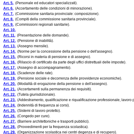
Art. 5.
(Personale ed educatori specializzati).
Art. 6.
(Accertamento delle condizioni di minorazione).
Art. 7.
(Commissione sanitaria provinciale: composizione).
Art. 8.
(Compiti della commissione sanitaria provinciale).
Art. 9.
(Commissioni regionali sanitarie).
Art. 10.
Art. 11.
(Presentazione delle domande).
Art. 12.
(Pensione di inabilità).
Art. 13.
(Assegno mensile).
Art. 14.
(Norme per la concessione della pensione o dell'assegno).
Art. 15.
(Ricorsi in materia di pensione e di assegno).
Art. 16.
(Rilascio di certificato da parte degli uffici distrettuali delle imposte).
Art. 17.
(Assegno di accompagnamento).
Art. 18.
(Scadenze delle rate).
Art. 19.
(Pensione sociale e decorrenza delle provvidenze economiche).
Art. 20.
(Modalità di erogazione della pensione o dell'assegno).
Art. 21.
(Accertamenti sulla permanenza dei requisiti).
Art. 22.
(Tutela giurisdizionale).
Art. 23.
(Addestramento, qualificazione e riqualificazione professionale, lavoro pr
Art. 24.
(Indennità di frequenza ai corsi).
Art. 25.
(Sistemi di lavoro protetto).
Art. 26.
(Congedo per cure).
Art. 27.
(Barriere architettoniche e trasporti pubblici).
Art. 28.
(Provvedimenti per la frequenza scolastica).
Art. 29.
(Organizzazione scolastica nei centri degenza e di recupero).