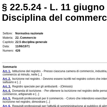
§ 22.5.24 - L. 11 giugno 
Disciplina del commerc
Settore:
Normativa nazionale
Materia:
22. Commercio
Capitolo:
22.5 disciplina generale
Data:
11/06/1971
Numero:
426
Sommario
Art. 1.
Istituzione del registro. - Presso ciascuna camera di commercio, industria, art
commercio al minuto, nelle [...]
Art. 2.
Iscrizione nel registro. - Devono essere iscritti nel registro coloro che inte
saltuario e [...]
Art. 3.
Registro speciale per gli ambulanti. - (Omissis)
Art. 4.
Domanda di iscrizione. - Per ottenere la iscrizione nel registro delle per
commercio, artigianato e [...]
Art. 5.
Requisiti professionali per il commercio. - Coloro che intendono esercitar
iscrizione nel registro, dimostrare [...]
Art. 6.
Requisiti professionali per l'attività di somministrazione al pubblico di ali