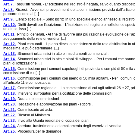
Art. 7.
Requisiti morali. - L'iscrizione nel registro è negata, salvo quanto disposto
Art. 8.
Ricorsi. - Avverso i provvedimenti della commissione prevista dall'articolo
proporre ricorso al [...]
Art. 9.
Elenco speciale. - Sono iscritti in uno speciale elenco annesso al registro co
Art. 10.
Diritti dovuti per l'iscrizione. - L'iscrizione nel registro e nell'elenco s
un diritto fisso [...]
Art. 11.
Principi generali. - Al fine di favorire una più razionale evoluzione dell'
adeguamento della rete di vendita, [...]
Art. 12.
Piani comunali. - Il piano rileva la consistenza della rete distributiva in 
medesima, e può determinare, [...]
Art. 13.
Strumenti urbanistici in atto e insediamenti commerciali.
Art. 14.
Strumenti urbanistici in atto e piani di sviluppo. - Per i comuni che hanno
piani di lottizzazione [...]
Art. 15.
Commissione per i comuni capoluoghi di provincia e con più di 50 mila abi
commissione di cui [...]
Art. 16.
Commissione per i comuni con meno di 50 mila abitanti. - Per i comuni co
all'articolo 11 è composta da:
Art. 17.
Commissione regionale. - La commissione di cui agli articoli 26 e 27, 
Art. 18.
Interventi surrogatori per la costituzione delle commissioni.
Art. 19.
Durata delle commissioni.
Art. 20.
Redazione e approvazione dei piani - Ricorsi.
Art. 21.
Commissario ad acta.
Art. 22.
Ricorso al Ministero.
Art. 23.
Invio alla Giunta regionale di copia dei piani.
Art. 24.
Apertura, trasferimento ed ampliamento degli esercizi di vendita.
Art. 25.
Procedura per le domande.