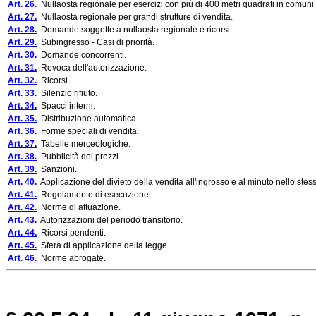
Art. 26.
Nullaosta regionale per esercizi con più di 400 metri quadrati in comuni 
Art. 27.
Nullaosta regionale per grandi strutture di vendita.
Art. 28.
Domande soggette a nullaosta regionale e ricorsi.
Art. 29.
Subingresso - Casi di priorità.
Art. 30.
Domande concorrenti.
Art. 31.
Revoca dell'autorizzazione.
Art. 32.
Ricorsi.
Art. 33.
Silenzio rifiuto.
Art. 34.
Spacci interni.
Art. 35.
Distribuzione automatica.
Art. 36.
Forme speciali di vendita.
Art. 37.
Tabelle merceologiche.
Art. 38.
Pubblicità dei prezzi.
Art. 39.
Sanzioni.
Art. 40.
Applicazione del divieto della vendita all'ingrosso e al minuto nello stess
Art. 41.
Regolamento di esecuzione.
Art. 42.
Norme di attuazione.
Art. 43.
Autorizzazioni del periodo transitorio.
Art. 44.
Ricorsi pendenti.
Art. 45.
Sfera di applicazione della legge.
Art. 46.
Norme abrogate.