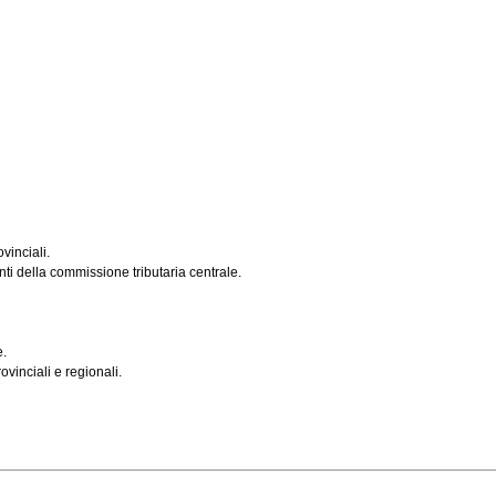
vinciali.
ti della commissione tributaria centrale.
e.
vinciali e regionali.