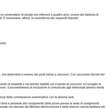
o universitario di durata non inferiore a quattro anni, ovvero del diploma di
 È necessaria, altresì, la sussistenza dei seguenti requisiti:
manda;
a, che determina il numero dei posti messi a concorso. Con successivi decreti del
o le modalità e nei termini stabiliti con il bando di concorso. Il Consiglio di
corso. Il provvedimento di esclusione è comunicato agli interessati almeno trenta
nza della commissione esaminatrice con le diverse sedi.
i temi e presiede allo svolgimento delle prove presso la sede di svolgimento
minato con decreto del Ministro dell'economia e delle finanze, previa delibera del