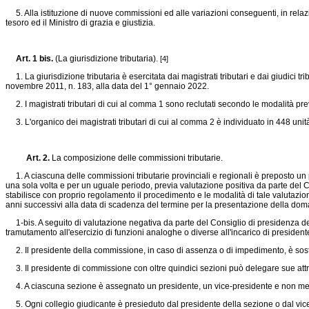
5. Alla istituzione di nuove commissioni ed alle variazioni conseguenti, in relazio
tesoro ed il Ministro di grazia e giustizia.
Art. 1 bis.
(La giurisdizione tributaria).
[4]
1. La giurisdizione tributaria è esercitata dai magistrati tributari e dai giudici tr
novembre 2011, n. 183, alla data del 1° gennaio 2022.
2. I magistrati tributari di cui al comma 1 sono reclutati secondo le modalità previ
3. L'organico dei magistrati tributari di cui al comma 2 è individuato in 448 unità p
Art. 2.
La composizione delle commissioni tributarie.
1. A ciascuna delle commissioni tributarie provinciali e regionali è preposto un 
una sola volta e per un uguale periodo, previa valutazione positiva da parte del Cons
stabilisce con proprio regolamento il procedimento e le modalità di tale valutazio
anni successivi alla data di scadenza del termine per la presentazione della doman
1-bis. A seguito di valutazione negativa da parte del Consiglio di presidenza della 
tramutamento all'esercizio di funzioni analoghe o diverse all'incarico di preside
2. Il presidente della commissione, in caso di assenza o di impedimento, è sostit
3. Il presidente di commissione con oltre quindici sezioni può delegare sue attrib
4. A ciascuna sezione è assegnato un presidente, un vice-presidente e non meno 
5. Ogni collegio giudicante è presieduto dal presidente della sezione o dal vicep