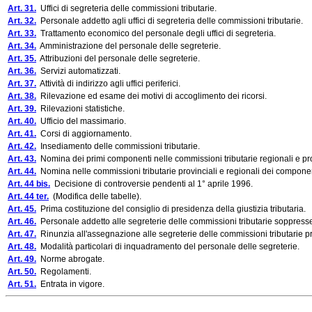
Art. 31.
Uffici di segreteria delle commissioni tributarie.
Art. 32.
Personale addetto agli uffici di segreteria delle commissioni tributarie.
Art. 33.
Trattamento economico del personale degli uffici di segreteria.
Art. 34.
Amministrazione del personale delle segreterie.
Art. 35.
Attribuzioni del personale delle segreterie.
Art. 36.
Servizi automatizzati.
Art. 37.
Attività di indirizzo agli uffici periferici.
Art. 38.
Rilevazione ed esame dei motivi di accoglimento dei ricorsi.
Art. 39.
Rilevazioni statistiche.
Art. 40.
Ufficio del massimario.
Art. 41.
Corsi di aggiornamento.
Art. 42.
Insediamento delle commissioni tributarie.
Art. 43.
Nomina dei primi componenti nelle commissioni tributarie regionali e pro
Art. 44.
Nomina nelle commissioni tributarie provinciali e regionali dei componen
Art. 44 bis.
Decisione di controversie pendenti al 1° aprile 1996.
Art. 44 ter.
(Modifica delle tabelle).
Art. 45.
Prima costituzione del consiglio di presidenza della giustizia tributaria.
Art. 46.
Personale addetto alle segreterie delle commissioni tributarie soppress
Art. 47.
Rinunzia all'assegnazione alle segreterie delle commissioni tributarie pro
Art. 48.
Modalità particolari di inquadramento del personale delle segreterie.
Art. 49.
Norme abrogate.
Art. 50.
Regolamenti.
Art. 51.
Entrata in vigore.