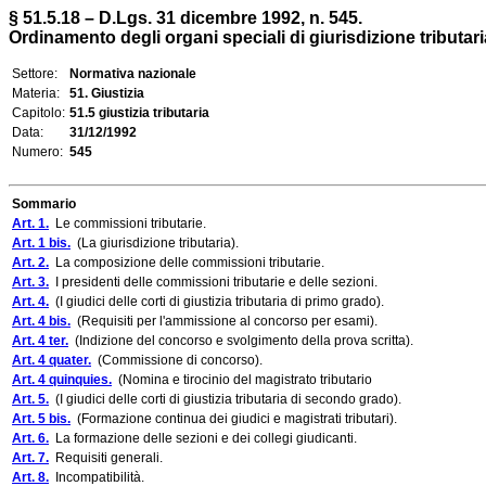
§ 51.5.18 – D.Lgs. 31 dicembre 1992, n. 545.
Ordinamento degli organi speciali di giurisdizione tributaria
Settore:
Normativa nazionale
Materia:
51. Giustizia
Capitolo:
51.5 giustizia tributaria
Data:
31/12/1992
Numero:
545
Sommario
Art. 1.
Le commissioni tributarie.
Art. 1 bis.
(La giurisdizione tributaria).
Art. 2.
La composizione delle commissioni tributarie.
Art. 3.
I presidenti delle commissioni tributarie e delle sezioni.
Art. 4.
(I giudici delle corti di giustizia tributaria di primo grado).
Art. 4 bis.
(Requisiti per l'ammissione al concorso per esami).
Art. 4 ter.
(Indizione del concorso e svolgimento della prova scritta).
Art. 4 quater.
(Commissione di concorso).
Art. 4 quinquies.
(Nomina e tirocinio del magistrato tributario
Art. 5.
(I giudici delle corti di giustizia tributaria di secondo grado).
Art. 5 bis.
(Formazione continua dei giudici e magistrati tributari).
Art. 6.
La formazione delle sezioni e dei collegi giudicanti.
Art. 7.
Requisiti generali.
Art. 8.
Incompatibilità.