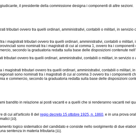
iudicante, il presidente della commissione designa i componenti di altre sezioni.
ti tributari ovvero tra quelli ordinari, amministrativi, contabili o militari, in serviz
 i magistrati tributari ovvero tra quelli ordinari, amministrativi, contabili o militari
 provinciali sono nominati tra i magistrati di cui al comma 1, ovvero tra i componenti
rcio, secondo la graduatoria redatta sulla base delle disposizioni contenute nell'a
 tributari ovvero tra quelli ordinari, amministrativi, contabili o militari, in servizi
 magistrati tributari ovvero tra quelli ordinari, amministrativi, contabili o militari, 
 regionali sono nominati tra i magistrati di cui al comma 3 ovvero tra i componenti c
ia e commercio, secondo la graduatoria redatta sulla base delle disposizioni conten
bandito in relazione ai posti vacanti e a quelli che si renderanno vacanti nel quad
 di cui all'articolo 8 del
regio decreto 15 ottobre 1925, n. 1860,
e in una prova ora
rmatici
.
[10]
nto logico sistematico del candidato e consiste nello svolgimento di due elaborati teo
una sentenza in materia tributaria
.
[11]