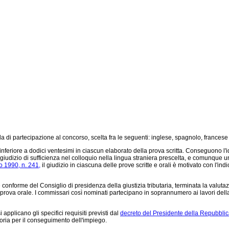
a di partecipazione al concorso, scelta fra le seguenti: inglese, spagnolo, francese
riore a dodici ventesimi in ciascun elaborato della prova scritta. Conseguono l'id
un giudizio di sufficienza nel colloquio nella lingua straniera prescelta, e comunqu
o 1990, n. 241,
il giudizio in ciascuna delle prove scritte e orali è motivato con l'in
onforme del Consiglio di presidenza della giustizia tributaria, terminata la valuta
a prova orale. I commissari così nominati partecipano in soprannumero ai lavori de
applicano gli specifici requisiti previsti dal
decreto del Presidente della Repubblica
toria per il conseguimento dell'impiego.