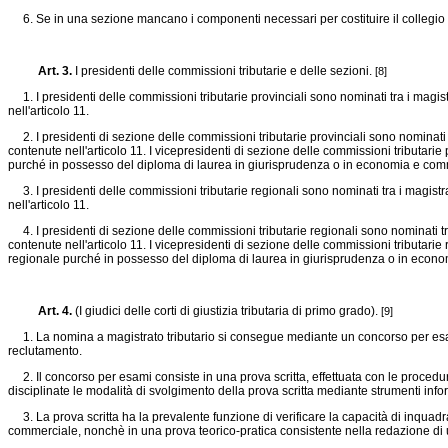
6. Se in una sezione mancano i componenti necessari per costituire il collegio g
Art. 3.
I presidenti delle commissioni tributarie e delle sezioni.
[8]
1. I presidenti delle commissioni tributarie provinciali sono nominati tra i magistra
nell'articolo 11.
2. I presidenti di sezione delle commissioni tributarie provinciali sono nominati tra
contenute nell'articolo 11. I vicepresidenti di sezione delle commissioni tributarie
purché in possesso del diploma di laurea in giurisprudenza o in economia e comme
3. I presidenti delle commissioni tributarie regionali sono nominati tra i magistrati
nell'articolo 11.
4. I presidenti di sezione delle commissioni tributarie regionali sono nominati tra i
contenute nell'articolo 11. I vicepresidenti di sezione delle commissioni tributarie
regionale purché in possesso del diploma di laurea in giurisprudenza o in econom
Art. 4.
(I giudici delle corti di giustizia tributaria di primo grado).
[9]
1. La nomina a magistrato tributario si consegue mediante un concorso per esami 
reclutamento.
2. Il concorso per esami consiste in una prova scritta, effettuata con le procedure
disciplinate le modalità di svolgimento della prova scritta mediante strumenti info
3. La prova scritta ha la prevalente funzione di verificare la capacità di inquadrame
commerciale, nonchè in una prova teorico-pratica consistente nella redazione di 