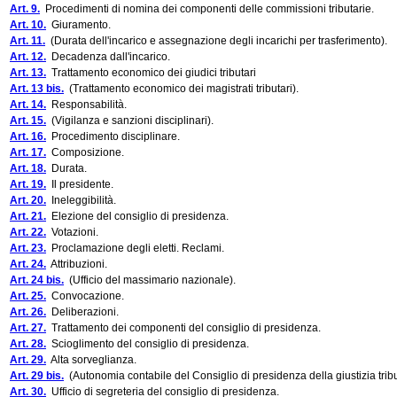
Art. 9.
Procedimenti di nomina dei componenti delle commissioni tributarie.
Art. 10.
Giuramento.
Art. 11.
(Durata dell'incarico e assegnazione degli incarichi per trasferimento).
Art. 12.
Decadenza dall'incarico.
Art. 13.
Trattamento economico dei giudici tributari
Art. 13 bis.
(Trattamento economico dei magistrati tributari).
Art. 14.
Responsabilità.
Art. 15.
(Vigilanza e sanzioni disciplinari).
Art. 16.
Procedimento disciplinare.
Art. 17.
Composizione.
Art. 18.
Durata.
Art. 19.
Il presidente.
Art. 20.
Ineleggibilità.
Art. 21.
Elezione del consiglio di presidenza.
Art. 22.
Votazioni.
Art. 23.
Proclamazione degli eletti. Reclami.
Art. 24.
Attribuzioni.
Art. 24 bis.
(Ufficio del massimario nazionale).
Art. 25.
Convocazione.
Art. 26.
Deliberazioni.
Art. 27.
Trattamento dei componenti del consiglio di presidenza.
Art. 28.
Scioglimento del consiglio di presidenza.
Art. 29.
Alta sorveglianza.
Art. 29 bis.
(Autonomia contabile del Consiglio di presidenza della giustizia tribu
Art. 30.
Ufficio di segreteria del consiglio di presidenza.