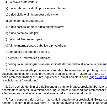
4. La prova orale verte su:
a) diritto tributario e diritto processuale tributario;
b) diritto civile e diritto processuale civile;
c) diritto penale tributario
;
[12]
d) diritto costituzionale e diritto amministrativo;
e) diritto commerciale
;
[13]
f) diritto dell'Unione europea;
g) [diritto internazionale pubblico e privato]
;
[14]
h) contabilità aziendale e bilancio;
i) elementi di informatica giuridica;
l) colloquio in una lingua straniera, indicata dal candidato all'atto della domand
5. Sono ammessi alla prova orale i candidati che ottengono un punteggio non infe
ciascuna delle materie della prova orale di cui al comma 4, lettere da a) a i), e 
sono ammesse frazioni di punto. Agli effetti di cui all'articolo 3 della
legge 7 agost
la sola formula "non idoneo".
6. Con decreto del Ministro dell'economia e delle finanze, previa deliberazione c
esaminatrice docenti universitari delle lingue indicate dai candidati ammessi all
alle prove orali relative alla lingua straniera della quale sono docenti.
7. Per la copertura dei posti di magistrato tributario nella provincia di Bolzano si 
comma 4, lettera l), deve svolgersi in una lingua diversa rispetto a quella obbliga