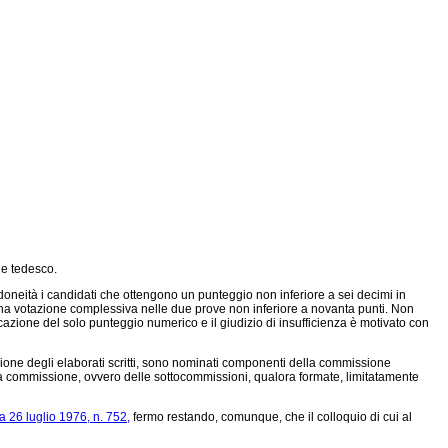
 e tedesco.
oneità i candidati che ottengono un punteggio non inferiore a sei decimi in
e una votazione complessiva nelle due prove non inferiore a novanta punti. Non
dicazione del solo punteggio numerico e il giudizio di insufficienza è motivato con
zione degli elaborati scritti, sono nominati componenti della commissione
lla commissione, ovvero delle sottocommissioni, qualora formate, limitatamente
 26 luglio 1976, n. 752,
fermo restando, comunque, che il colloquio di cui al