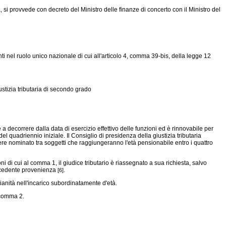
 si provvede con decreto del Ministro delle finanze di concerto con il Ministro del
enti nel ruolo unico nazionale di cui all'articolo 4, comma 39-bis, della legge 12
iustizia tributaria di secondo grado
decorrere dalla data di esercizio effettivo delle funzioni ed è rinnovabile per
el quadriennio iniziale. Il Consiglio di presidenza della giustizia tributaria
ere nominato tra soggetti che raggiungeranno l'età pensionabile entro i quattro
i di cui al comma 1, il giudice tributario è riassegnato a sua richiesta, salvo
precedente provenienza
.
[6]
anità nell'incarico subordinatamente d'età.
l comma 2.