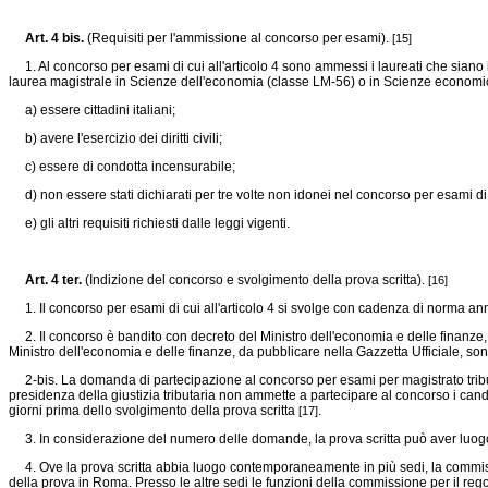
Art. 4 bis.
(Requisiti per l'ammissione al concorso per esami).
[15]
1. Al concorso per esami di cui all'articolo 4 sono ammessi i laureati che siano i
laurea magistrale in Scienze dell'economia (classe LM-56) o in Scienze economico-a
a) essere cittadini italiani;
b) avere l'esercizio dei diritti civili;
c) essere di condotta incensurabile;
d) non essere stati dichiarati per tre volte non idonei nel concorso per esami di 
e) gli altri requisiti richiesti dalle leggi vigenti.
Art. 4 ter.
(Indizione del concorso e svolgimento della prova scritta).
[16]
1. Il concorso per esami di cui all'articolo 4 si svolge con cadenza di norma annua
2. Il concorso è bandito con decreto del Ministro dell'economia e delle finanze, 
Ministro dell'economia e delle finanze, da pubblicare nella Gazzetta Ufficiale, sono
2-bis. La domanda di partecipazione al concorso per esami per magistrato tributari
presidenza della giustizia tributaria non ammette a partecipare al concorso i cand
giorni prima dello svolgimento della prova scritta
.
[17]
3. In considerazione del numero delle domande, la prova scritta può aver luogo
4. Ove la prova scritta abbia luogo contemporaneamente in più sedi, la commissio
della prova in Roma. Presso le altre sedi le funzioni della commissione per il reg