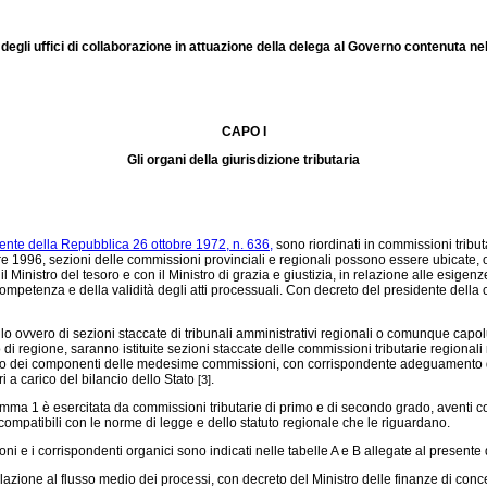
degli uffici di collaborazione in attuazione della delega al Governo contenuta nel
CAPO I
Gli organi della giurisdizione tributaria
ente della Repubblica 26 ottobre 1972, n. 636,
sono riordinati in commissioni tribut
re 1996, sezioni delle commissioni provinciali e regionali possono essere ubicate, 
 Ministro del tesoro e con il Ministro di grazia e giustizia, in relazione alle esigenz
 competenza e della validità degli atti processuali. Con decreto del presidente della 
lo ovvero di sezioni staccate di tribunali amministrativi regionali o comunque capolu
egione, saranno istituite sezioni staccate delle commissioni tributarie regionali nei
vo dei componenti delle medesime commissioni, con corrispondente adeguamento del
 a carico del bilancio dello Stato
.
[3]
mma 1 è esercitata da commissioni tributarie di primo e di secondo grado, aventi com
 compatibili con le norme di legge e dello statuto regionale che le riguardano.
ni e i corrispondenti organici sono indicati nelle tabelle A e B allegate al presente
ne al flusso medio dei processi, con decreto del Ministro delle finanze di concerto 