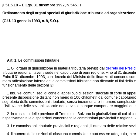
§ 51.5.18 – D.Lgs. 31 dicembre 1992, n. 545.
[1]
Ordinamento degli organi speciali di giurisdizione tributaria ed organizzazione 
(G.U. 13 gennaio 1993, n. 8, S.O.).
Art. 1.
Le commissioni tributarie.
1. Gli organi di giurisdizione in materia tributaria previsti dal
decreto del Presid
tributarie regionali, aventi sede nel capoluogo di ogni regione. Fino al 31 dicemb
Entro il 31 dicembre 1993, con decreto del Ministro delle finanze, di concerto con il
mera articolazione interna delle commissioni tributarie non rilevante ai fini della
funzionamento delle sezioni
.
[2]
1 bis. Nei comuni sedi di corte di appello, o di sezioni staccate di corte di appel
presente disposizione distanti non meno di 100 chilometri dal comune capoluogo di r
segreteria delle commissioni tributarie, senza incrementare il numero complessi
L'istituzione delle sezioni staccate non deve comunque comportare maggiori oneri
2. In ciascuna delle province di Trento e di Bolzano la giurisdizione di cui al co
rispettivamente le disposizioni concernenti le commissioni provinciali e regionali
3. Le commissioni tributarie provinciali e regionali, il numero delle relative sezio
4. Il numero delle sezioni di ciascuna commissione può essere adeguato, in relazio