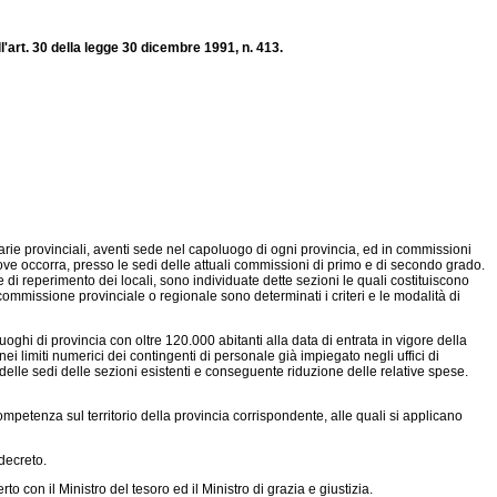
l'art. 30 della legge 30 dicembre 1991, n. 413.
arie provinciali, aventi sede nel capoluogo di ogni provincia, ed in commissioni
ove occorra, presso le sedi delle attuali commissioni di primo e di secondo grado.
e di reperimento dei locali, sono individuate dette sezioni le quali costituiscono
commissione provinciale o regionale sono determinati i criteri e le modalità di
oghi di provincia con oltre 120.000 abitanti alla data di entrata in vigore della
 limiti numerici dei contingenti di personale già impiegato negli uffici di
le sedi delle sezioni esistenti e conseguente riduzione delle relative spese.
petenza sul territorio della provincia corrispondente, alle quali si applicano
 decreto.
con il Ministro del tesoro ed il Ministro di grazia e giustizia.