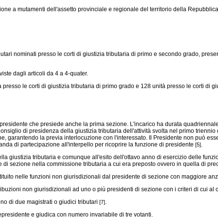
ne a mutamenti dell'assetto provinciale e regionale del territorio della Repubblica,
ibutari nominati presso le corti di giustizia tributaria di primo e secondo grado, pres
ste dagli articoli da 4 a 4-quater.
resso le corti di giustizia tributaria di primo grado e 128 unità presso le corti di g
presidente che presiede anche la prima sezione. L'incarico ha durata quadriennale a 
iglio di presidenza della giustizia tributaria dell'attività svolta nel primo triennio d
ne, garantendo la previa interlocuzione con l'interessato. Il Presidente non può ess
da di partecipazione all'interpello per ricoprire la funzione di presidente
.
[5]
giustizia tributaria e comunque all'esito dell'ottavo anno di esercizio delle funzion
nte di sezione nella commissione tributaria a cui era preposto ovvero in quella di 
uito nelle funzioni non giurisdizionali dal presidente di sezione con maggiore anzi
uzioni non giurisdizionali ad uno o più presidenti di sezione con i criteri di cui a
di due magistrati o giudici tributari
.
[7]
residente e giudica con numero invariabile di tre votanti.