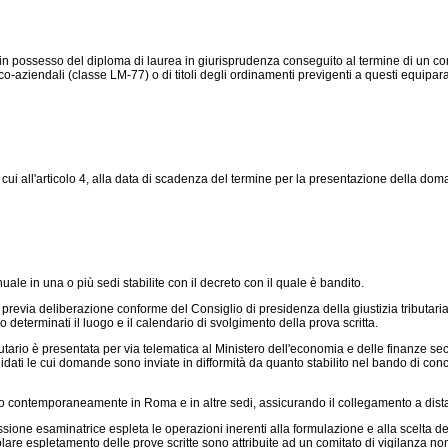
n possesso del diploma di laurea in giurisprudenza conseguito al termine di un cors
ziendali (classe LM-77) o di titoli degli ordinamenti previgenti a questi equiparati.
cui all'articolo 4, alla data di scadenza del termine per la presentazione della do
le in una o più sedi stabilite con il decreto con il quale è bandito.
previa deliberazione conforme del Consiglio di presidenza della giustizia tributari
 determinati il luogo e il calendario di svolgimento della prova scritta.
o è presentata per via telematica al Ministero dell'economia e delle finanze second
idati le cui domande sono inviate in difformità da quanto stabilito nel bando di con
 contemporaneamente in Roma e in altre sedi, assicurando il collegamento a dista
ne esaminatrice espleta le operazioni inerenti alla formulazione e alla scelta de
olare espletamento delle prove scritte sono attribuite ad un comitato di vigilanza no